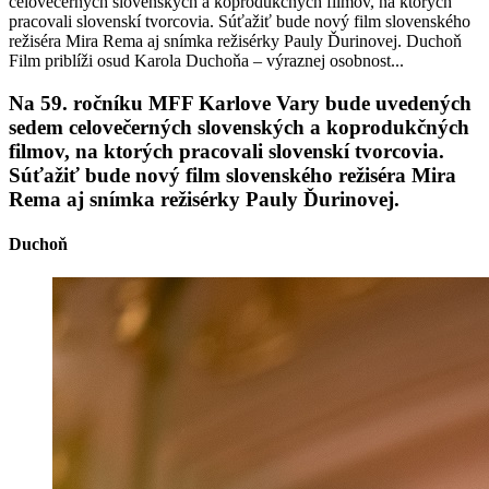
celovečerných slovenských a koprodukčných filmov, na ktorých
pracovali slovenskí tvorcovia. Súťažiť bude nový film slovenského
režiséra Mira Rema aj snímka režisérky Pauly Ďurinovej. Duchoň
Film priblíži osud Karola Duchoňa – výraznej osobnost...
Na 59. ročníku MFF Karlove Vary bude uvedených
sedem celovečerných slovenských a koprodukčných
filmov, na ktorých pracovali slovenskí tvorcovia.
Súťažiť bude nový film slovenského režiséra Mira
Rema aj snímka režisérky Pauly Ďurinovej.
Duchoň