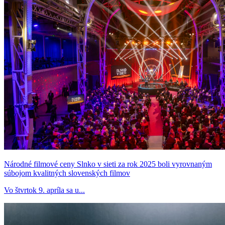
Národné filmové ceny Slnko v sieti za rok 2025 boli vyrovnaným
súbojom kvalitných slovenských filmov
Vo štvrtok 9. apríla sa u...