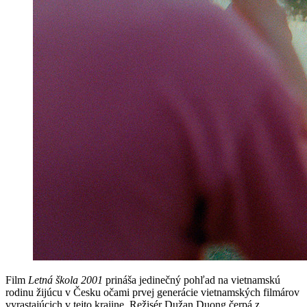
Film
Letná škola 2001
prináša jedinečný pohľad na vietnamskú
rodinu žijúcu v Česku očami prvej generácie vietnamských filmárov
vyrastajúcich v tejto krajine. Režisér Dužan Duong čerpá z