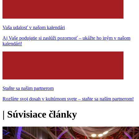
Vaša udalosť v našom kalendári
Aj Vaše podujatie si zaslúži pozornosť – ukážte ho iným v našom
kalendári!
Staňte sa našim partnerom
Rozšírte svoj dosah v kultúrnom svete – staňte sa naším partnerom!
|
Súvisiace články