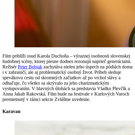
Film priblíži osud Karola Duchoňa – výraznej osobnosti slovenskej
hudobnej scény, ktorej piesne dodnes rezonujú naprieč generáciami.
Režisér
Peter Bebjak
zachytáva nielen jeho úspech na pódiách doma
i v zahraničí, ale aj problematický osobný život. Príbeh sleduje
spevákovu cestu od skromných začiatkov až po vrchol slávy a
odhaľuje, čo všetko sa skrývalo za jeho charizmatickým
vystupovaním. V hlavných úlohách sa predstavia Vladko Plevčík a
Anna Jakab Rakovská. Film bude na festivale v Karlových Varoch
premietnutý v rámci sekcie Zvláštne uvedenie.
Karavan