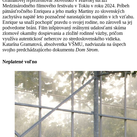
Gramatovej reprezentoval Slovensko v Hlavnej súťaži
Medzinárodného filmového festivalu v Tokiu v roku 2024. Príbeh
pätnásťročného Enriquea a jeho matky Martiny zo slovenských
zachytáva napäté leto poznačené narastajúcim napätím v ich vzťahu.
Enrique sa snaží pochopiť pravdu o svojej rodine, no zároveň sa jej
podvedome bráni. Film inšpirovaný reálnymi udalosťami skúma
zlomové okamihy dospievania a zložité rodinné väzby, pričom
využíva autentickosť nehercov zo stredoslovenského vidieka.
Katarína Gramatová, absolventka VŠMU, nadviazala na úspech
svojho predchádzajúceho dokumentu
Dom Strom
.
Neplatené voľno