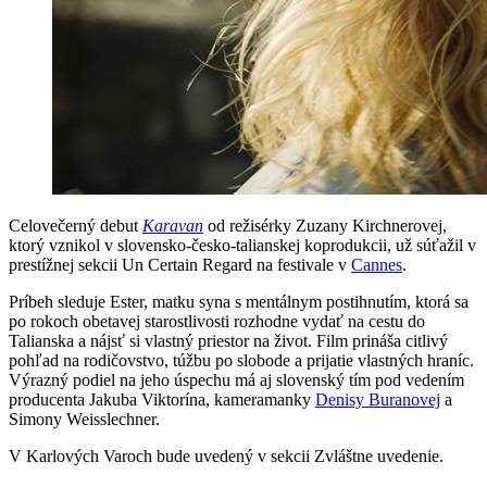
Celovečerný debut
Karavan
od režisérky Zuzany Kirchnerovej,
ktorý vznikol v slovensko-česko-talianskej koprodukcii, už súťažil v
prestížnej sekcii Un Certain Regard na festivale v
Cannes
.
Príbeh sleduje Ester, matku syna s mentálnym postihnutím, ktorá sa
po rokoch obetavej starostlivosti rozhodne vydať na cestu do
Talianska a nájsť si vlastný priestor na život. Film prináša citlivý
pohľad na rodičovstvo, túžbu po slobode a prijatie vlastných hraníc.
Výrazný podiel na jeho úspechu má aj slovenský tím pod vedením
producenta Jakuba Viktorína, kameramanky
Denisy Buranovej
a
Simony Weisslechner.
V Karlových Varoch bude uvedený v sekcii Zvláštne uvedenie.