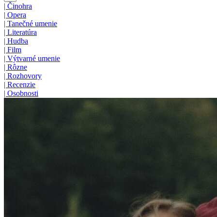
|
Činohra
|
Opera
|
Tanečné umenie
|
Literatúra
|
Hudba
|
Film
|
Výtvarné umenie
|
Rôzne
|
Rozhovory
|
Recenzie
|
Osobnosti