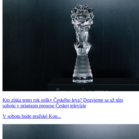
Kto získa tento rok sošky Českého leva? Dozvieme sa už túto
sobotu v priamom prenose Českej televízie
V sobotu bude pražské Kon...