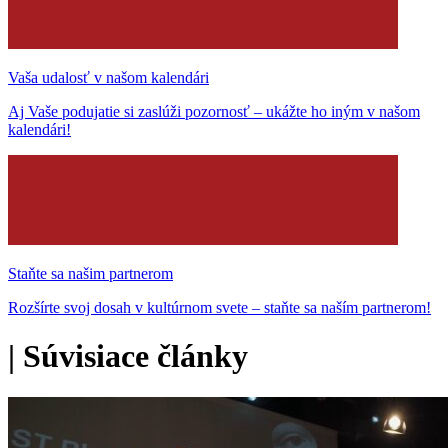
Vaša udalosť v našom kalendári
Aj Vaše podujatie si zaslúži pozornosť – ukážte ho iným v našom
kalendári!
Staňte sa našim partnerom
Rozšírte svoj dosah v kultúrnom svete – staňte sa naším partnerom!
|
Súvisiace články