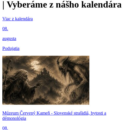
|
Vyberáme z nášho kalendára
Viac z kalendára
08.
augusta
Podujatia
Múzeum Červený Kameň - Slovenské strašidlá, bytosti a
démonológia
08.