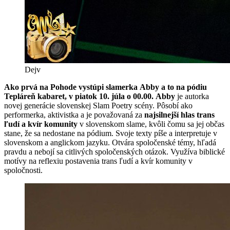
Dejv
Ako prvá na Pohode vystúpi slamerka Abby a to na pódiu
Tepláreň kabaret, v piatok 10. júla o 00.00. Abby
je autorka
novej generácie slovenskej Slam Poetry scény. Pôsobí ako
performerka, aktivistka a je považovaná za
najsilnejší hlas trans
ľudí a kvír komunity
v slovenskom slame,
kvôli čomu sa jej občas
stane, že sa nedostane na pódium. Svoje texty píše a interpretuje v
slovenskom a anglickom jazyku. Otvára spoločenské témy, hľadá
pravdu a nebojí sa citlivých spoločenských otázok. Využíva biblické
motívy na reflexiu postavenia trans ľudí a kvír komunity v
spoločnosti.