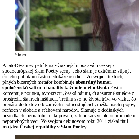
Simon
Anatol Svahilec
patrí k najvýraznejším postavám českej a
stredoeurópskej Slam Poetry scény. Jeho slam je extrémne vtipný,
čo jeho publikum často nedokáže usedieť. Vo svojich textoch,
plných bizarných metafor kombinuje
absurdný humor,
spoločenskú satiru a banality každodenného života
. Ostro
komentuje politiku, byrokraciu, českú náturu, či absurdné situácie z
prostredia štátnych inštitúcií. Tretinu svojho života trávi vo vlaku, čo
prenáša do textov o bizarných spolucestujúcich, meškaniach spojov,
rezňoch v alobale a sťahovaní národov. Slamuje o dedinských
besiedkach, agorafóbii, nakupovaní, záhradkárstve alebo hromadení
nepotrebných vecí. Vo svojom debutovom roku 2014 získal titul
majstra Českej republiky v Slam Poetry.