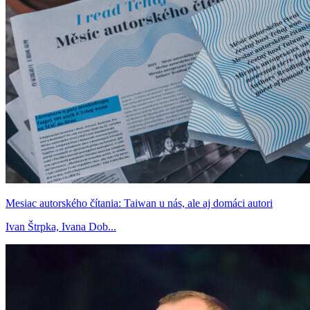
Mesiac autorského čítania: Taiwan u nás, ale aj domáci autori
Ivan Štrpka, Ivana Dob...