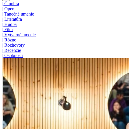
|
Činohra
|
Opera
|
Tanečné umenie
|
Literatúra
|
Hudba
|
Film
|
Výtvarné umenie
|
Rôzne
|
Rozhovory
|
Recenzie
|
Osobnosti