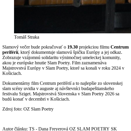
Tomáš Straka
Slamový večer bude pokračovať o
19.30
projekciou filmu
Centrum
periférií
, ktorý dokumentuje slamovú špičku Európy a jej odkaz.
Zobrazuje vzájomnú solidaritu výnimočnej umeleckej komunity,
akou je európske hnutie Slam Poetry. Film zaznamenáva
Majstrovstvá Európy v Slam Poetry, ktoré sa konali v roku 2024 v
Košiciach.
Dokumentárny film Centrum periférií a to najlepšie zo slovenskej
slam scény uvidia v auguste aj návštevníci budapeštianskeho
festivalu Sziget. Majstrovstvá Slovenska v Slam Poetry 2026 sa
budú konať v decembri v Košiciach.
Zdroj foto: OZ Slam Poetry
Autor článku: TS - Dana Freyerová OZ SLAM POETRY SK