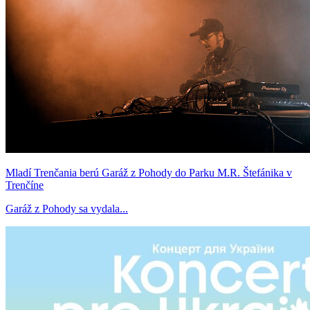
Mladí Trenčania berú Garáž z Pohody do Parku M.R. Štefánika v
Trenčíne
Garáž z Pohody sa vydala...