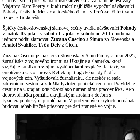
slamová scéna presúva na ďalšie slovenské a zahraničné festivaly.
Majstrov Slam Poetry si budú môcť najbližšie vypočuť návštevníci
Pohody, festivalu Mesiac autorského čítania v Prešove, či festivalu
Sziget v Budapešti.
Špičky česko-slovenskej slamovej scény uvidia návštevníci
Pohody
v piatok
10. júla
a v sobotu
11. júla
. V sobotu od 20.15 budú na
jednom pódiu slamovať
Zuzana Cascino
a
Simon
zo Slovenska a
Anatol Svahilec, Tyč
a
Dejv
z Čiech.
Zuzana Cascino je majsterka Slovenska v Slam Poetry z roku 2025,
žurnalistka z vojnového frontu na Ukrajine a slamerka, ktorá
zvyčajne publikum svojimi vystúpeniami rozplače. Jej texty sú
emotívne a často surové. Reflektujú tragické osudy ľudí z
vojnových zón. Vyštudovala žurnalistiku, ale neskôr sa stala
zdravotnou sestrou a založila fyzioterapeutické centrum. Pravidelne
cestuje na Ukrajinu kde pôsobí ako humanitárna pracovníčka. Ako
dobrovoľníčka pomáha ukrajinským sirotám a deťom s
fyzioterapeutickými problémami. V podzemných krytoch pomáhala
budovať rehabilitačné priestory pre deti zranené vo vojne.