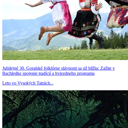
Jubilejné 30. Goralské folklórne slávnosti sa už blížia: Zažite v
Bachledke spojenie tradícií a hviezdneho programu
Leto vo Vysokých Tatrách...