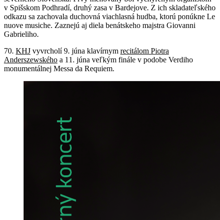
v Spišskom Podhradí, druhý zasa v Bardejove. Z ich skladateľského
odkazu sa zachovala duchovná viachlasná hudba, ktorú ponúkne Le
nuove musiche. Zaznejú aj diela benátskeho majstra Giovanni
Gabrieliho.
70.
KHJ
vyvrcholí 9. júna klavírnym
recitálom Piotra
Anderszewského
a 11. júna veľkým finále v podobe Verdiho
monumentálnej Messa da Requiem.