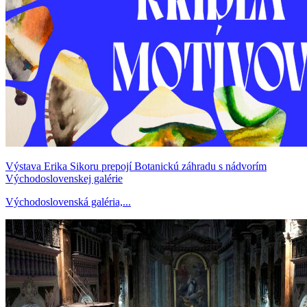
Výstava Erika Sikoru prepojí Botanickú záhradu s nádvorím
Východoslovenskej galérie
Východoslovenská galéria,...