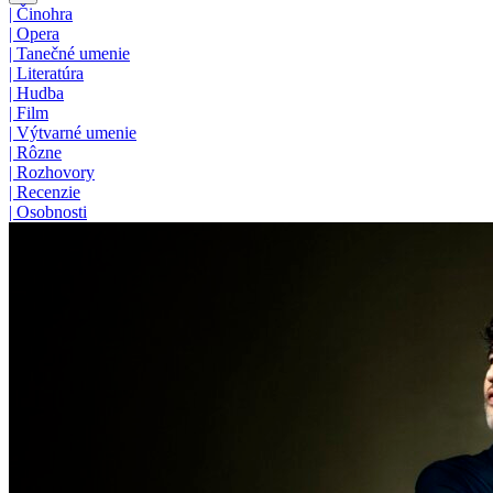
|
Činohra
|
Opera
|
Tanečné umenie
|
Literatúra
|
Hudba
|
Film
|
Výtvarné umenie
|
Rôzne
|
Rozhovory
|
Recenzie
|
Osobnosti