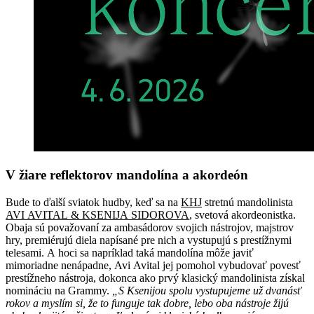
V žiare reflektorov mandolína a akordeón
Bude to ďalší sviatok hudby, keď sa na
KHJ
stretnú mandolinista
AVI AVITAL & KSENIJA SIDOROVA
, svetová akordeonistka.
Obaja sú považovaní za ambasádorov svojich nástrojov, majstrov
hry, premiérujú diela napísané pre nich a vystupujú s prestížnymi
telesami. A hoci sa napríklad taká mandolína môže javiť
mimoriadne nenápadne, Avi Avital jej pomohol vybudovať povesť
prestížneho nástroja, dokonca ako prvý klasický mandolinista získal
nomináciu na Grammy.
„S Ksenijou spolu vystupujeme už dvanásť
rokov a myslím si, že to funguje tak dobre, lebo oba nástroje žijú