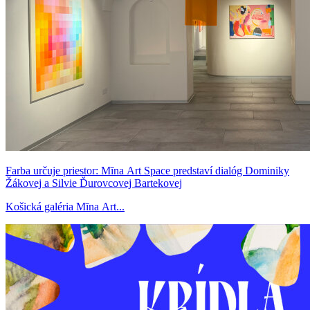
Farba určuje priestor: Mīna Art Space predstaví dialóg Dominiky
Žákovej a Silvie Ďurovcovej Bartekovej
Košická galéria Mīna Art...