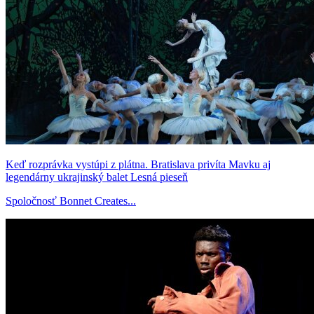
Keď rozprávka vystúpi z plátna. Bratislava privíta Mavku aj
legendárny ukrajinský balet Lesná pieseň
Spoločnosť Bonnet Creates...