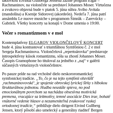
taktovkou Eivinda Gullberga Jensena zaznie program Elgar –
Rachmaninov, na violončele sa predstaví Johannes Moser. Virtuózna
a zvukovo objavná bude v piatok 5. júna súhra Aviho Avitala
(mandolína) a Ksenije Sidorovej (akordeón). Nedeľa 7. júna patrí
ansámblu Le nuove musiche s programom Šimrák – Zarevúcky –
Gabrieli. Všetky koncerty sa konajú v Dome umenia o 19:00.
Večer s romantizmom v e mol
Kontemplatívny
ELGAROV VIOLONČELOVÝ KONCERT
bude 4. júna kontrastovať s triumfálnou Symfóniou č. 2 e mol
Sergeja Rachmaninova. Violončelová „repertoárovka“ predstavuje
introspektívny kúsok romantizmu, sóla sa zhostí Johannes Moser.
Časopis Gramophone ho tituloval za jedného z „naj“ v galérii
súčasných virtuóznych violončelistov.
Po pauze príde na rad vrcholné dielo neskororomantickej
symfonickej tradície.
„To, čo je na tejto symfónii obzvlášť
‚rachmaninovovské‘, je spojenie obrovskej lyrickej šírky s hlbokou
štrukturálnou jednotou. Hudba neustále spieva, no pod
emocionálnym povrchom sa nachádza obsesívna motivická
premena, vracajúce sa leitmotívy, temné asociácie Dies irae, bohaté
vnútorné vedenie hlasov a nezameniteľná zvukovosť ruskej
ortodoxnej tradície,“
približuje dielo dirigent Eivind Gullberg
Jensen, ktorý pôsobí ako umelecký a generálny riaditeľ Bergen