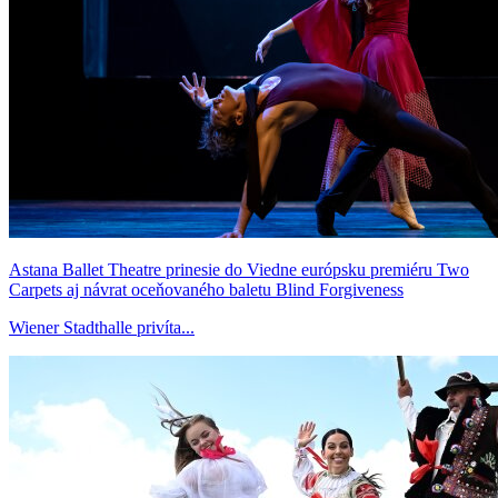
Astana Ballet Theatre prinesie do Viedne európsku premiéru Two
Carpets aj návrat oceňovaného baletu Blind Forgiveness
Wiener Stadthalle privíta...