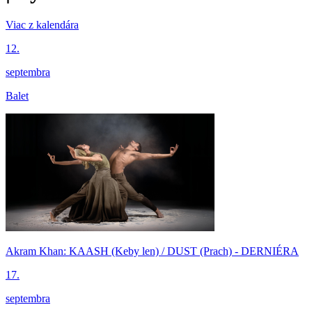
Viac z kalendára
12.
septembra
Balet
Akram Khan: KAASH (Keby len) / DUST (Prach) - DERNIÉRA
17.
septembra