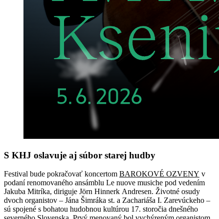
S KHJ oslavuje aj súbor starej hudby
Festival bude pokračovať koncertom
BAROKOVÉ OZVENY
v
podaní renomovaného ansámblu Le nuove musiche pod vedením
Jakuba Mitríka, diriguje Jörn Hinnerk Andresen. Životné osudy
dvoch organistov – Jána Šimráka st. a Zachariáša I. Zarevúckeho –
sú spojené s bohatou hudobnou kultúrou 17. storočia dnešného
severného Slovenska. Prvý menovaný bol vychýreným organistom