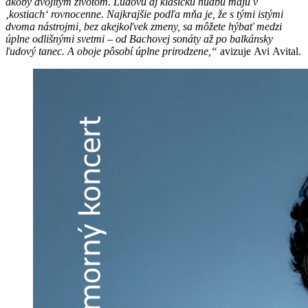
akoby dvojitým životom. Ľudovú aj klasickú hudbu majú v
‚kostiach‘ rovnocenne. Najkrajšie podľa mňa je, že s tými istými
dvoma nástrojmi, bez akejkoľvek zmeny, sa môžete hýbať medzi
úplne odlišnými svetmi – od Bachovej sonáty až po balkánsky
ľudový tanec. A oboje pôsobí úplne prirodzene,“
avizuje Avi Avital.