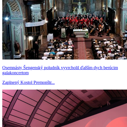
Osemnásty Šengenský poludník vyvrcholil ďalším dych berúcim
galakoncertom
Zaplnený Kostol Premonštr...