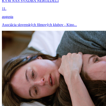
KÝM NÁS SVADBA NEROZDELÍ
11.
augusta
Asociácia slovenských filmových klubov - Kino...