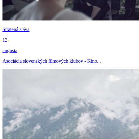
Stratená sláva
12.
augusta
Asociácia slovenských filmových klubov - Kino...