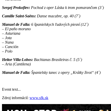
Sergej Prokofiev:
Pochod z oper Láska k trom pomarančom (3´)
Camille Saint-Saëns:
Danse macabre, op. 40 (7´)
Manuel de Falla:
6 španielskych ľudových piesní (12´)
– El paño moruno
– Asturiana
– Jota
– Nana
– Canción
– Polo
Heitor Villa-Lobos:
Bachianas Brasileiras č. 5 (5´)
– Aria (Cantilena)
Manuel de Falla:
Španielsky tanec z opery „Krátky život“ (4´)
Event text...
Zdroj informácií:
www.sfk.sk