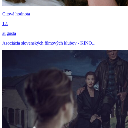
Citová hodnota
12.
augusta
Asociácia slovenských filmových klubov - KINO...