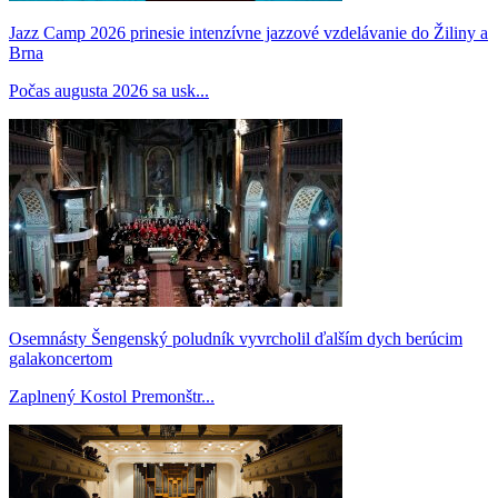
Jazz Camp 2026 prinesie intenzívne jazzové vzdelávanie do Žiliny a
Brna
Počas augusta 2026 sa usk...
Osemnásty Šengenský poludník vyvrcholil ďalším dych berúcim
galakoncertom
Zaplnený Kostol Premonštr...