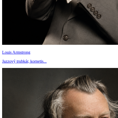
Louis Armstrong
Jazzový trubkár, kornetis...