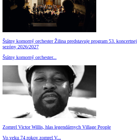
Štátny komorný orchester Žilina predstavuje program 53. koncertnej
sezóny 2026/2027
Štátny komorný orchester...
Zomrel Victor Willis, hlas legendárnych Village People
Vo veku 74 rokov zomrel V...