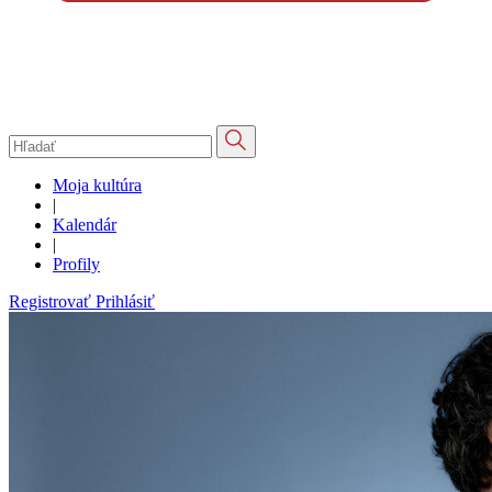
Moja kultúra
|
Kalendár
|
Profily
Registrovať
Prihlásiť