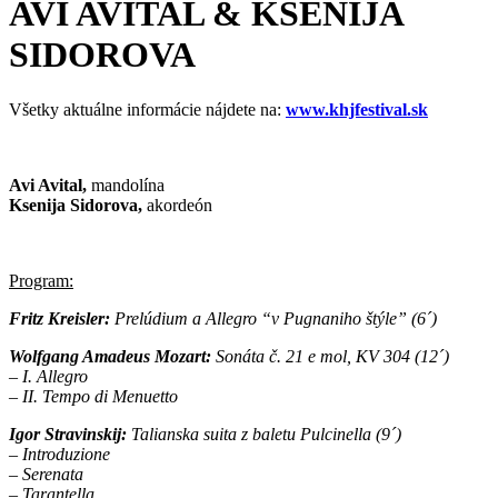
AVI AVITAL & KSENIJA
SIDOROVA
Všetky aktuálne informácie nájdete na:
www.khjfestival.sk
Avi Avital,
mandolína
Ksenija Sidorova,
akordeón
Program:
Fritz Kreisler:
Prelúdium a Allegro “v Pugnaniho štýle” (6´)
Wolfgang Amadeus Mozart:
Sonáta č. 21 e mol, KV 304 (12´)
– I. Allegro
– II. Tempo di Menuetto
Igor Stravinskij:
Talianska suita z baletu Pulcinella (9´)
– Introduzione
– Serenata
– Tarantella