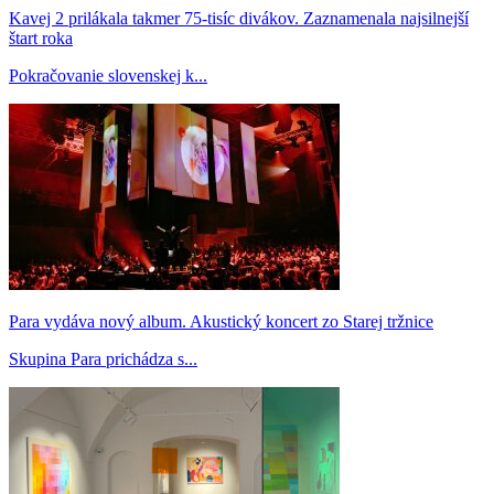
Kavej 2 prilákala takmer 75-tisíc divákov. Zaznamenala najsilnejší
štart roka
Pokračovanie slovenskej k...
Para vydáva nový album. Akustický koncert zo Starej tržnice
Skupina Para prichádza s...