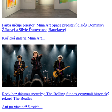
Farba určuje priestor: Mīna Art Space predstaví dialóg Dominiky
Žákovej a Silvie Ďurovcovej Bartekovej
Košická galéria Mīna Art...
Rock bez dátumu spotreby: The Rolling Stones vyrovnali historický
rekord The Beatles
Ani po viac než šiestich...