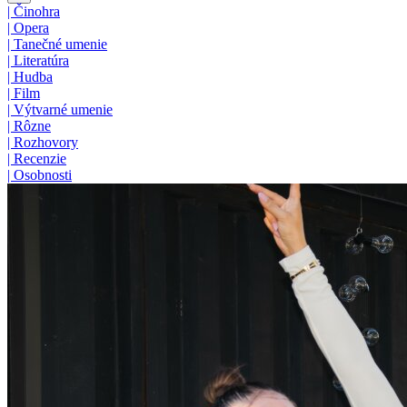
|
Činohra
|
Opera
|
Tanečné umenie
|
Literatúra
|
Hudba
|
Film
|
Výtvarné umenie
|
Rôzne
|
Rozhovory
|
Recenzie
|
Osobnosti