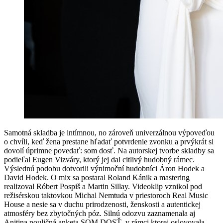
Samotná skladba je intímnou, no zároveň univerzálnou výpoveďou
o chvíli, keď žena prestane hľadať potvrdenie zvonku a prvýkrát si
dovolí úprimne povedať: som dosť. Na autorskej tvorbe skladby sa
podieľal Eugen Vizváry, ktorý jej dal citlivý hudobný rámec.
Výslednú podobu dotvorili výnimoční hudobníci Áron Hodek a
David Hodek. O mix sa postaral Roland Kánik a mastering
realizoval Róbert Pospiš a Martin Sillay. Videoklip vznikol pod
režisérskou taktovkou Michal Nemtuda v priestoroch Real Music
House a nesie sa v duchu prirodzenosti, ženskosti a autentickej
atmosféry bez zbytočných póz. Silnú odozvu zaznamenala aj
Anitina pouličná anketa SOM DOSŤ, v rámci ktorej oslovovala