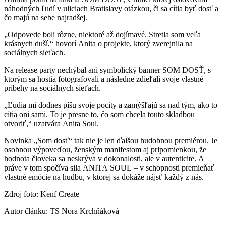
náhodných ľudí v uliciach Bratislavy otázkou, či sa cítia byť dosť a
čo majú na sebe najradšej.
„Odpovede boli rôzne, niektoré až dojímavé. Stretla som veľa
krásnych duší,“ hovorí Anita o projekte, ktorý zverejnila na
sociálnych sieťach.
Na release party nechýbal ani symbolický banner SOM DOSŤ, s
ktorým sa hostia fotografovali a následne zdieľali svoje vlastné
príbehy na sociálnych sieťach.
„Ľudia mi dodnes píšu svoje pocity a zamýšľajú sa nad tým, ako to
cítia oni sami. To je presne to, čo som chcela touto skladbou
otvoriť,“ uzatvára Anita Soul.
Novinka „Som dosť“ tak nie je len ďalšou hudobnou premiérou. Je
osobnou výpoveďou, ženským manifestom aj pripomienkou, že
hodnota človeka sa neskrýva v dokonalosti, ale v autenticite. A
práve v tom spočíva sila ANITA SOUL – v schopnosti premieňať
vlastné emócie na hudbu, v ktorej sa dokáže nájsť každý z nás.
Zdroj foto: Kenf Create
Autor článku: TS Nora Krchňáková