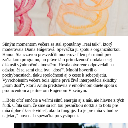
Silným momentom večera sa stal spontánny „real talk“, ktorý
moderovala Diana Hágerová. Speváčka ju spolu s organizátorkou
Hanou Stanczovou presvedčili moderovať len pár minút pred
začiatkom programu, no práve táto prirodzenosť dodala celej
diskusii výnimočnú atmosféru. Hostia otvorene odpovedali na
otázku, či sa sami cítia byť „dosť“. Mnohí hovorili o
pochybnostiach, tlaku spoločnosti aj o ceste k sebaprijatiu.
Vyvrcholením večera bola úplne prvá živá interpretácia skladby
„Som dosť“, ktorú Anita predstavila v emotívnom duete spolu s
producentom a partnerom Eugenom Vizvárym.
„„Bolo cítiť emócie a veľmi silnú energiu aj z nás, ale hlavne z tých
ľudí. Cítila som, že sme sa ich tou pesničkou dotkli a to bolo pre
mňa úplne úžasné vidieť, ako to funguje. To je pre mňa v hudbe
najviac,“ povedala speváčka po vystúpení.