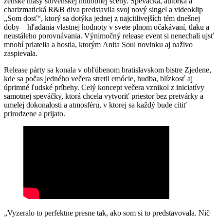
ženské hlasy slovenskej hudobnej scény. Speváčka, autorka a
charizmatická R&B diva predstavila svoj nový singel a videoklip
„Som dosť“, ktorý sa dotýka jednej z najcitlivejších tém dnešnej
doby – hľadania vlastnej hodnoty v svete plnom očakávaní, tlaku a
neustáleho porovnávania. Výnimočný release event si nenechali ujsť
mnohí priatelia a hostia, ktorým Anita Soul novinku aj naživo
zaspievala.
Release párty sa konala v obľúbenom bratislavskom bistre Zjedene,
kde sa počas jedného večera stretli emócie, hudba, blízkosť aj
úprimné ľudské príbehy. Celý koncept večera vznikol z iniciatívy
samotnej speváčky, ktorá chcela vytvoriť priestor bez pretvárky a
umelej dokonalosti a atmosféru, v ktorej sa každý bude cítiť
prirodzene a prijato.
„Vyzeralo to perfektne presne tak, ako som si to predstavovala. Nič