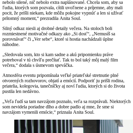
nebolo silené, nič nebolo extra naplánované. Chcela som, aby sa
ľudia, ktorých som pozvala, cítili uvoľnene a príjemne, aby mali
pocit, že prišli niekam, kde môžu pokojne vypnúť a len si užívať
prítomný moment,“ prezradila Anita Soul.
Silný odkaz niesli aj drobné detaily večera. Na stoloch boli
rozmiestnené motivačné odkazy ako „Si dosť“, „Nemusíš sa
porovnávať“ či „Ver sebe“, ktoré si hostia nachádzali úplne
náhodne.
„Sledovala som, kto si kam sadne a akú pripomienku práve
potreboval v tú chvíľu prečítať. Tak to bol taký môj malý film
večera,“ dodala s úsmevom speváčka.
Atmosféra eventu pripomínala veľké priateľské stretnutie plné
otvorených rozhovorov, objatí a emócií. Podporiť ju prišli rodina,
priatelia, kolegovia, tanečníčky aj noví ľudia, ktorých si do života
pustila len nedávno.
„Veľa ľudí sa tam navzájom poznalo, veľa sa rozprávali. Niektorých
som nevidela poriadne dlho a dobre padlo aj mne, že sme si
navzájom vymenili emócie,“ priznala Anita Soul.