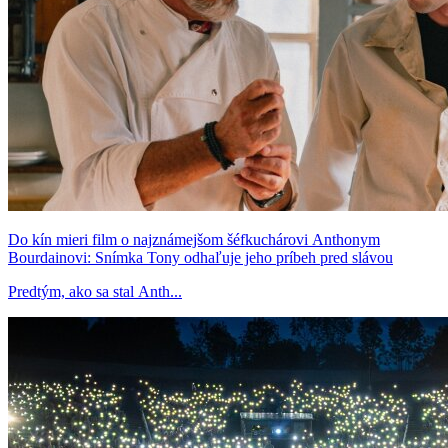
Do kín mieri film o najznámejšom šéfkuchárovi Anthonym
Bourdainovi: Snímka Tony odhaľuje jeho príbeh pred slávou
Predtým, ako sa stal Anth...