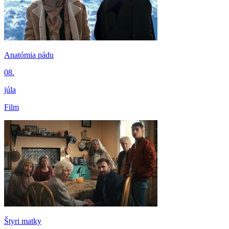
Anatómia pádu
08.
júla
Film
Štyri matky