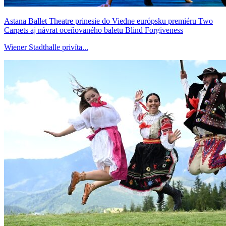
Astana Ballet Theatre prinesie do Viedne európsku premiéru Two
Carpets aj návrat oceňovaného baletu Blind Forgiveness
Wiener Stadthalle privíta...