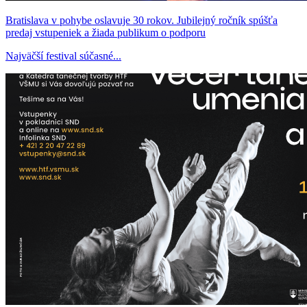
Bratislava v pohybe oslavuje 30 rokov. Jubilejný ročník spúšťa
predaj vstupeniek a žiada publikum o podporu
Najväčší festival súčasné...