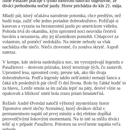
filme Pasažier pracuje s týmto motívom natoľko sugestívne, že
diváci prehodnotia nočné jazdy. Horor prichádza do kín 21. mája.
Mladý pár, ktorý očakáva narodenie potomka, chce predtým, než
budú traja, zažiť ešte jedno poriadne dobrodružstvo. Požičajú si
karavan a vyrazia na bezstarostnú jazdu po americkom vidieku.
Pohoda trvá do okamihu, kým uprostred noci neuvidia čerstvú
haváriu a nezastavia, aby jej účastníkom pomohli. Chlapcovi za
volantom, už pomôcť nedokážu. Na mieste nehody sa však
nachádza ešte niečo. Niečo zlovestné, čo zostáva skryté. Aspoň
nateraz.
V kempe, kde strávia nasledujúcu noc, im vyrozprávajú legendu o
Pasažierovi – desivom prízraku, ktorý terorizuje tých, čo zastavili.
Uprostred lesa, uprostred cesty, presne tak, ako títo dvaja
dobrodruhovia. Podľa legendy takíto nešťastníci nemajú šancu a
čaká ich posledných pár chvíľ či dní života. Bolo by ľahké hodiť to
za hlavu,. Lenže smola sa im začala lepiť na päty, desivé vízie sa
opakovali a blízkosť smrti bola zrazu priam hmatateľná.
Režisér André Øvredal natočil výborný mysteriózny horor
Tajomstvo smrti slečny Neznámej
, ktorý divákov držal v
permanentnom napätí od prvej minúty a dej efektne dopĺňal
presvedčivými šokovými momentami. Na to isté sa môžu diváci
tešiť aj v prípade
Pasažiera
. Priestoru na uvoľnenie napätia veľa
nebude.