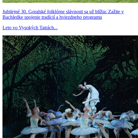
Jubilejné 30. Goralské folklórne slávnosti sa už blížia: Zažite v
Bachledke spojenie tradícií a hviezdneho programu
Leto vo Vysokých Tatrách...