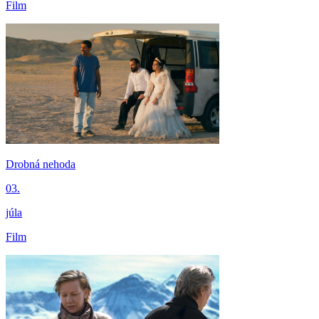
Film
Drobná nehoda
03.
júla
Film