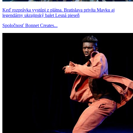
Keď rozprávka vystúpi z plátna. Bratislava privíta Mavku aj
legendárny ukrajinský balet Lesná pieseň
Spoločnosť Bonnet Creates...