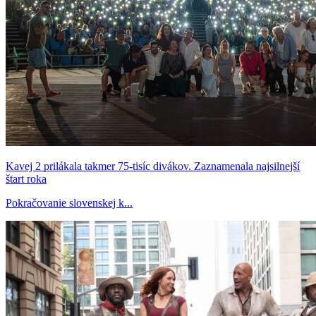
Kavej 2 prilákala takmer 75-tisíc divákov. Zaznamenala najsilnejší
štart roka
Pokračovanie slovenskej k...