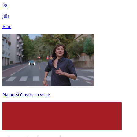
28.
júla
Film
Najhorší človek na svete