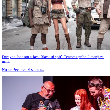
Dwayne Johnson a Jack Black sú späť. Tentoraz príde Jumanji za
nami
Nosorožec prerazí stenu r...