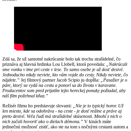
Zdá sa, že už samotné nakrúcanie bolo tak trochu strašidelné, čo
priznáva aj hlavná hrdinka Lou Llobell, ktorá povedala:
„Nakrúcali
sme vonku v tme pri ceste v lese. To samo osebe je už dosť desivé.
Jednoducho nikdy neviete, kto vám vojde do cesty. Nikdy neviete, čo
nájdete.‟
Jej filmový partner Jacob Scipio ju dopĺňa:
„Pasažier je o
páre, ktorý sa vydá na cestu a ponorí sa do života v karavane.
Producentov som pred prijatím tejto hereckej ponuky požiadal, aby
náš film požehnal kňaz.‟
Režisér filmu ho predstavuje slovami:
„Nie je to typický horor. Už
len miesto, kde sa odohráva - na ceste - je dosť reálne a práve aj
preto desivé. Veľa ľudí má strašidelné skúsenosti. Mnohí z nich o
nich začali hovoriť ako o dielach démona.‟
V kinách máte
jedinečnú možnosť zistiť, ako ste na tom s nočnými cestami autom a