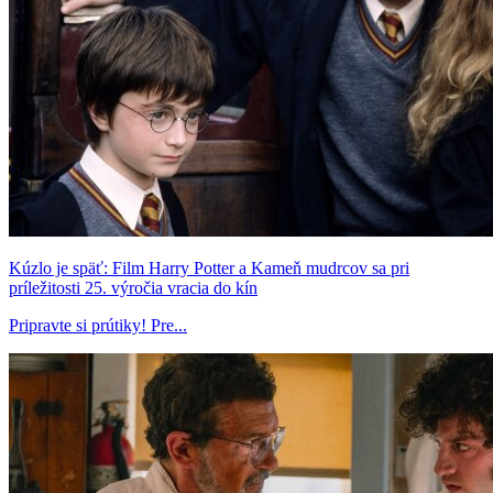
Kúzlo je späť: Film Harry Potter a Kameň mudrcov sa pri
príležitosti 25. výročia vracia do kín
Pripravte si prútiky! Pre...