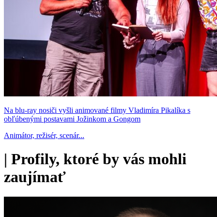
Na blu-ray nosiči vyšli animované filmy Vladimíra Pikalíka s
obľúbenými postavami Jožinkom a Gongom
Animátor, režisér, scenár...
|
Profily, ktoré by vás mohli
zaujímať