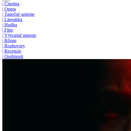
|
Činohra
|
Opera
|
Tanečné umenie
|
Literatúra
|
Hudba
|
Film
|
Výtvarné umenie
|
Rôzne
|
Rozhovory
|
Recenzie
|
Osobnosti