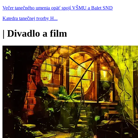
Večer tanečného umenia opäť spojí VŠMU a Balet SND
Katedra tanečnej tvorby H...
|
Divadlo a film