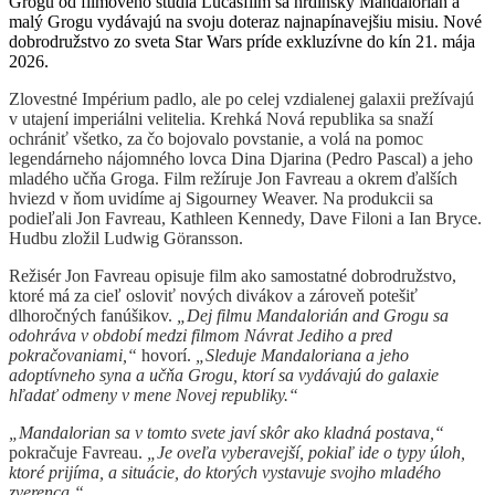
Grogu od filmového štúdia Lucasfilm sa hrdinský Mandalorián a
malý Grogu vydávajú na svoju doteraz najnapínavejšiu misiu. Nové
dobrodružstvo zo sveta Star Wars príde exkluzívne do kín 21. mája
2026.
Zlovestné Impérium padlo, ale po celej vzdialenej galaxii prežívajú
v utajení imperiálni velitelia. Krehká Nová republika sa snaží
ochrániť všetko, za čo bojovalo povstanie, a volá na pomoc
legendárneho nájomného lovca Dina Djarina (Pedro Pascal) a jeho
mladého učňa Groga. Film režíruje Jon Favreau a okrem ďalších
hviezd v ňom uvidíme aj Sigourney Weaver. Na produkcii sa
podieľali Jon Favreau, Kathleen Kennedy, Dave Filoni a Ian Bryce.
Hudbu zložil Ludwig Göransson.
Režisér Jon Favreau opisuje film ako samostatné dobrodružstvo,
ktoré má za cieľ osloviť nových divákov a zároveň potešiť
dlhoročných fanúšikov.
„Dej filmu Mandalorián and Grogu sa
odohráva v období medzi filmom Návrat Jediho a pred
pokračovaniami,“
hovorí.
„Sleduje Mandaloriana a jeho
adoptívneho syna a učňa Grogu, ktorí sa vydávajú do galaxie
hľadať odmeny v mene Novej republiky.“
„Mandalorian sa v tomto svete javí skôr ako kladná postava,“
pokračuje Favreau.
„Je oveľa vyberavejší, pokiaľ ide o typy úloh,
ktoré prijíma, a situácie, do ktorých vystavuje svojho mladého
zverenca.“