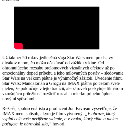
Už takmer 50 rokov jedinečná sága Star Wars mení predstavy
divákov o tom, čo môžu očakávať od zážitku v kine. Od
ohromujúceho rozsahu prelomových vizuálnych efektov až po
emocionálny dopad príbehu a jeho milovaných postáv – sledovanie
Star Wars na veľkom plátne je výnimočný zážitok. Uvedenie filmu
Star Wars: Mandalorián a Grogu na IMAX plátna po celom svete
nielen, že pokračuje v tejto tradícii, ale zároveň poskytuje filmárom
vzrušujúcu príležitosť rozšíriť rozsah a mierku príbehu úplne
novými spôsobmi.
Režisér, spoluscenárista a producent Jon Favreau vysvetľuje, že
IMAX mení spôsob, akým je film vytvorený.
„V obraze, ktorý
vyplní celé vaše periférne videnie, a v zvuku, ktorý cítite a nielen
počujete, je obrovská sila,“
hovorí.