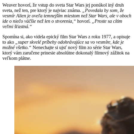
Weaver hovorí, že vstup do sveta Star Wars jej ponúkol iný druh
sveta, než ten, pre ktorý je najviac známa.
„Povedala by som, že
vesmír Alien je oveľa temnejším miestom než Star Wars, ale v oboch
ide o niečo väčšie než len o stvorenia,“
hovorí.
„Proste sa cítim
veľmi šťastná.“
Spomína si, ako videla epický film Star Wars z roku 1977, a opisuje
to ako
„super skvelé príbehy odohrávajúce sa vo vesmíre, kde je
možné všetko.“
Nenechajte si ujsť nový film zo série Star Wars,
ktorý vám zaručene prinesie absolútne dokonalý filmový zážitok na
veľkom plátne.