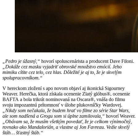
„Pedro je úžasný,“
hovorí spoluscenárista a producent Dave Filoni.
„Dokáže cez masku vyjadriť obrovské množstvo emócií. Jeho
mimiku cítite cez telo, cez hlas. Dôležité je aj to, že je skvelým
spolupracovníkom.“
V hereckom zložení s apo novom objaví aj ikonická Sigourney
Weaver. Herečka, ktorá získala ocenenie Zlatý glóbus®, ocenenie
BAFTA a bola trikrát nominovaná na Oscara®, vnáša do filmu
svoju impozantnú prítomnosť v úlohe plukovníčky Wardovej.
„Nikdy som nečakala, že budem hrať vo filme zo série Star Wars,
ale som nadšená a Grogu som si úplne zamilovala,“
hovorí Weaver.
„Obávam sa, že musím všetkým povedať, že je celkom výnimočný,
rovnako ako Mandalorián, a vlastne aj Jon Favreau. Vedie skvelý
štáb… šťastný štáb.“