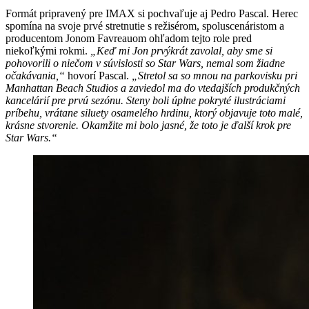
Formát pripravený pre IMAX si pochvaľuje aj Pedro Pascal. Herec
spomína na svoje prvé stretnutie s režisérom, spoluscenáristom a
producentom Jonom Favreauom ohľadom tejto role pred
niekoľkými rokmi.
„Keď mi Jon prvýkrát zavolal, aby sme si
pohovorili o niečom v súvislosti so Star Wars, nemal som žiadne
očakávania,“
hovorí Pascal.
„Stretol sa so mnou na parkovisku pri
Manhattan Beach Studios a zaviedol ma do vtedajších produkčných
kancelárií pre prvú sezónu. Steny boli úplne pokryté ilustráciami
príbehu, vrátane siluety osamelého hrdinu, ktorý objavuje toto malé,
krásne stvorenie. Okamžite mi bolo jasné, že toto je ďalší krok pre
Star Wars.“