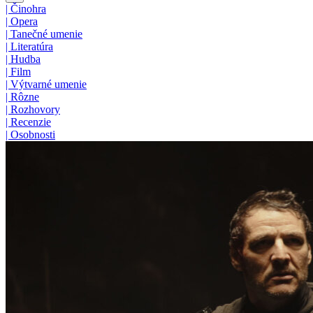
|
Činohra
|
Opera
|
Tanečné umenie
|
Literatúra
|
Hudba
|
Film
|
Výtvarné umenie
|
Rôzne
|
Rozhovory
|
Recenzie
|
Osobnosti