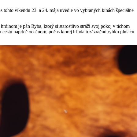
as tohto víkendu 23. a 24. mája uvedie vo vybraných kinách špeciálne
dinom je pán Ryba, ktorý si starostlivo stráži svoj pokoj v tichom
ú cestu naprieč oceánom, počas ktorej hľadajú zázračnú rybku plniacu