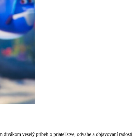
ivákom veselý príbeh o priateľstve, odvahe a objavovaní radosti