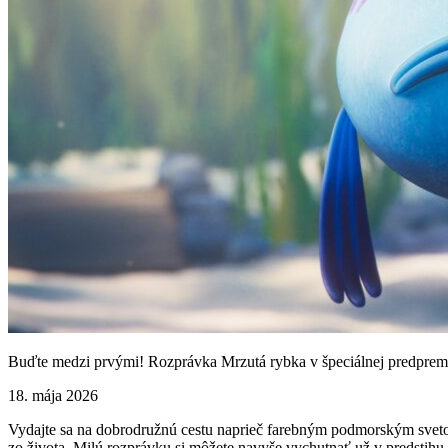
Buďte medzi prvými! Rozprávka Mrzutá rybka v špeciálnej predpremi
18. mája 2026
Vydajte sa na dobrodružnú cestu naprieč farebným podmorským sveto
zo života. Milú rozprávku si môžete navyše vychutnať už v predstihu 