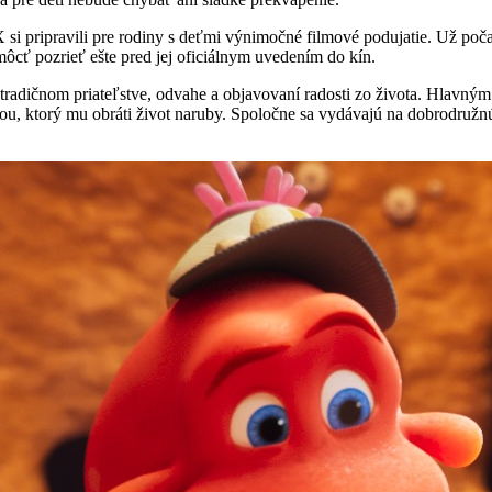
 si pripravili pre rodiny s deťmi výnimočné filmové podujatie. Už poč
ôcť pozrieť ešte pred jej oficiálnym uvedením do kín.
adičnom priateľstve, odvahe a objavovaní radosti zo života. Hlavným hr
ou, ktorý mu obráti život naruby. Spoločne sa vydávajú na dobrodružn