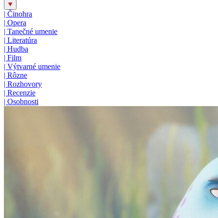
|
Činohra
|
Opera
|
Tanečné umenie
|
Literatúra
|
Hudba
|
Film
|
Výtvarné umenie
|
Rôzne
|
Rozhovory
|
Recenzie
|
Osobnosti