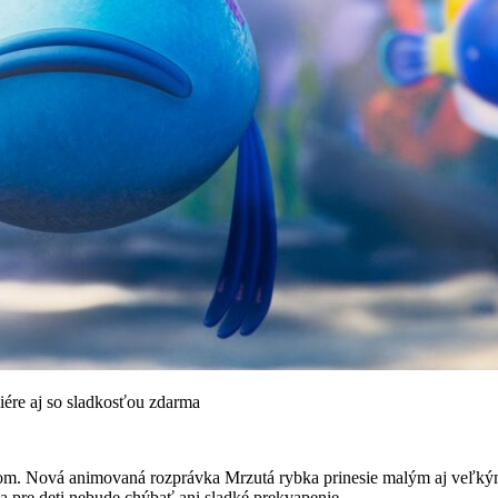
ére aj so sladkosťou zdarma
m. Nová animovaná rozprávka Mrzutá rybka prinesie malým aj veľkým d
a pre deti nebude chýbať ani sladké prekvapenie.