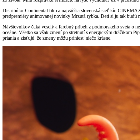
Distribútor Continental film a najväčšia slovenská sieť kín CINEMAX
predpremiéry animovanej novinky Mrzutá rybka. Deti si ju tak budú m
Návštevníkov čaká veselý a farebný príbeh z podmorského sveta o netr
oceáne. Všetko sa však zmení po stretnutí s energickým dráčikom Pip
priania a zisťujú, že zmeny môžu priniesť niečo krásne.