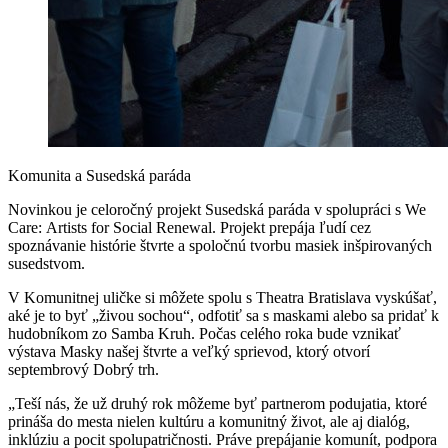
Komunita a Susedská paráda
Novinkou je celoročný projekt Susedská paráda v spolupráci s We
Care: Artists for Social Renewal. Projekt prepája ľudí cez
spoznávanie histórie štvrte a spoločnú tvorbu masiek inšpirovaných
susedstvom.
V Komunitnej uličke si môžete spolu s Theatra Bratislava vyskúšať,
aké je to byť „živou sochou“, odfotiť sa s maskami alebo sa pridať k
hudobníkom zo Samba Kruh. Počas celého roka bude vznikať
výstava Masky našej štvrte a veľký sprievod, ktorý otvorí
septembrový Dobrý trh.
„Teší nás, že už druhý rok môžeme byť partnerom podujatia, ktoré
prináša do mesta nielen kultúru a komunitný život, ale aj dialóg,
inklúziu a pocit spolupatričnosti. Práve prepájanie komunít, podpora