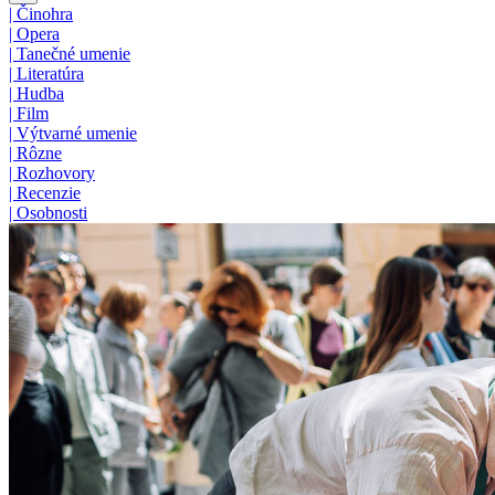
|
Činohra
|
Opera
|
Tanečné umenie
|
Literatúra
|
Hudba
|
Film
|
Výtvarné umenie
|
Rôzne
|
Rozhovory
|
Recenzie
|
Osobnosti