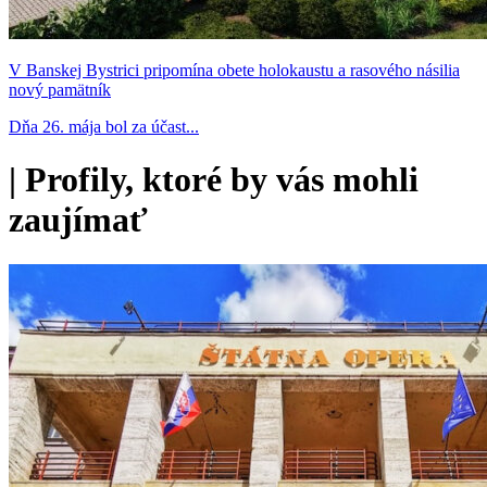
V Banskej Bystrici pripomína obete holokaustu a rasového násilia
nový pamätník
Dňa 26. mája bol za účast...
|
Profily, ktoré by vás mohli
zaujímať