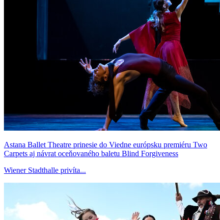
Astana Ballet Theatre prinesie do Viedne európsku premiéru Two
Carpets aj návrat oceňovaného baletu Blind Forgiveness
Wiener Stadthalle privíta...