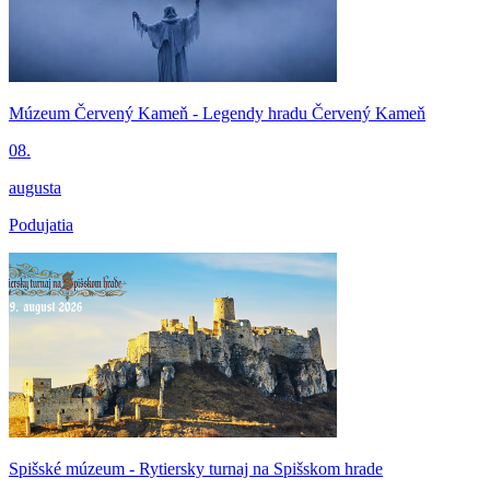
Múzeum Červený Kameň - Legendy hradu Červený Kameň
08.
augusta
Podujatia
Spišské múzeum - Rytiersky turnaj na Spišskom hrade