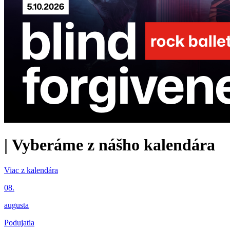
|
Vyberáme z nášho kalendára
Viac z kalendára
08.
augusta
Podujatia