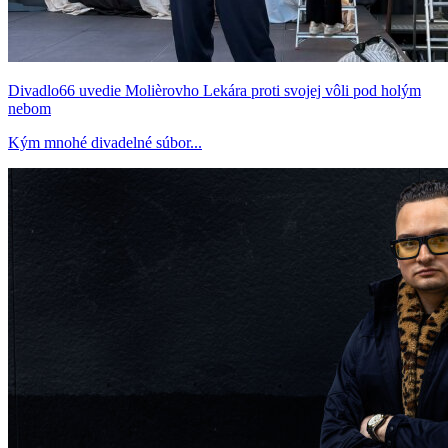
Divadlo66 uvedie Molièrovho Lekára proti svojej vôli pod holým
nebom
Kým mnohé divadelné súbor...