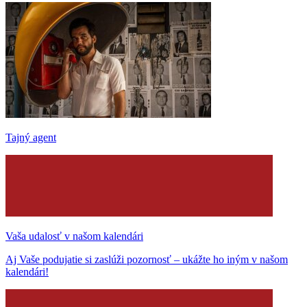
Tajný agent
Vaša udalosť v našom kalendári
Aj Vaše podujatie si zaslúži pozornosť – ukážte ho iným v našom
kalendári!