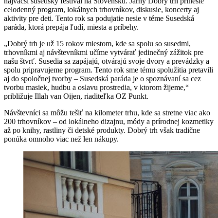
najväčší susedský festival na Slovensku. Jarný Dobrý trh prinesie
celodenný program, lokálnych trhovníkov, diskusie, koncerty aj
aktivity pre deti. Tento rok sa podujatie nesie v téme Susedská
paráda, ktorá prepája ľudí, miesta a príbehy.
„Dobrý trh je už 15 rokov miestom, kde sa spolu so susedmi,
trhovníkmi aj návštevníkmi učíme vytvárať jedinečný zážitok pre
našu štvrť. Susedia sa zapájajú, otvárajú svoje dvory a prevádzky a
spolu pripravujeme program. Tento rok sme tému spolužitia pretavili
aj do spoločnej tvorby – Susedská paráda je o spoznávaní sa cez
tvorbu masiek, hudbu a oslavu prostredia, v ktorom žijeme,“
približuje Illah van Oijen, riaditeľka OZ Punkt.
Návštevníci sa môžu tešiť na kilometer trhu, kde sa stretne viac ako
200 trhovníkov – od lokálneho dizajnu, módy a prírodnej kozmetiky
až po knihy, rastliny či detské produkty. Dobrý trh však tradične
ponúka omnoho viac než len nákupy.