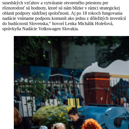
susedských vzťahov a vytváranie otvoreného priestoru pre
rôznorodosť sú hodnoty, ktoré sú nám blízke v rámci strategickej
oblasti podpory súdržnej spoločnosti. Aj po 18 rokoch fungovania
nadácie vnímame podporu komunít ako jednu z dôležitých investícií
do budúcnosti Slovenska,“ hovorí Lenka Michálik Holešová,
správkyňa Nadácie Volkswagen Slovakia.