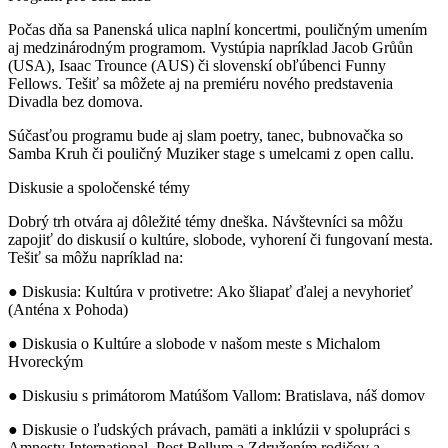
Počas dňa sa Panenská ulica naplní koncertmi, pouličným umením
aj medzinárodným programom. Vystúpia napríklad Jacob Grůůn
(USA), Isaac Trounce (AUS) či slovenskí obľúbenci Funny
Fellows. Tešiť sa môžete aj na premiéru nového predstavenia
Divadla bez domova.
Súčasťou programu bude aj slam poetry, tanec, bubnovačka so
Samba Kruh či pouličný Muziker stage s umelcami z open callu.
Diskusie a spoločenské témy
Dobrý trh otvára aj dôležité témy dneška. Návštevníci sa môžu
zapojiť do diskusií o kultúre, slobode, vyhorení či fungovaní mesta.
Tešiť sa môžu napríklad na:
● Diskusia: Kultúra v protivetre: Ako šliapať ďalej a nevyhorieť
(Anténa x Pohoda)
● Diskusia o Kultúre a slobode v našom meste s Michalom
Hvoreckým
● Diskusiu s primátorom Matúšom Vallom: Bratislava, náš domov
● Diskusie o ľudských právach, pamäti a inklúzii v spolupráci s
Amnesty International, Post Bellum a Združením rodičov a