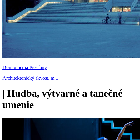
Dom umenia Piešťany
Architektonický skvost, m...
|
Hudba, výtvarné a tanečné
umenie