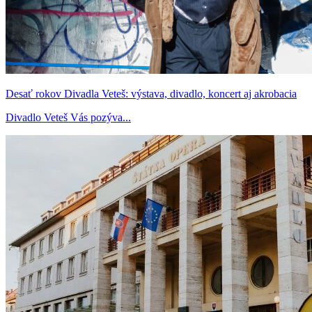
Desať rokov Divadla Veteš: výstava, divadlo, koncert aj akrobacia
Divadlo Veteš Vás pozýva...