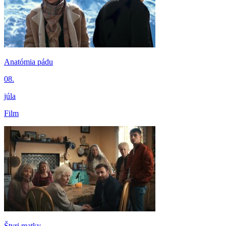
Anatómia pádu
08.
júla
Film
Štyri matky