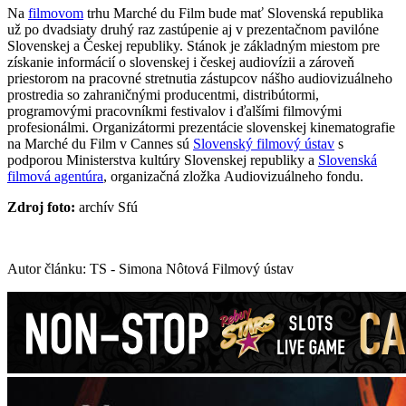
Na
filmovom
trhu Marché du Film bude mať Slovenská republika
už po dvadsiaty druhý raz zastúpenie aj v prezentačnom pavilóne
Slovenskej a Českej republiky. Stánok je základným miestom pre
získanie informácií o slovenskej i českej audiovízii a zároveň
priestorom na pracovné stretnutia zástupcov nášho audiovizuálneho
prostredia so zahraničnými producentmi, distribútormi,
programovými pracovníkmi festivalov i ďalšími filmovými
profesionálmi. Organizátormi prezentácie slovenskej kinematografie
na Marché du Film v Cannes sú
Slovenský filmový ústav
s
podporou Ministerstva kultúry Slovenskej republiky a
Slovenská
filmová agentúra
, organizačná zložka Audiovizuálneho fondu.
Zdroj foto:
archív Sfú
Autor článku: TS - Simona Nôtová Filmový ústav