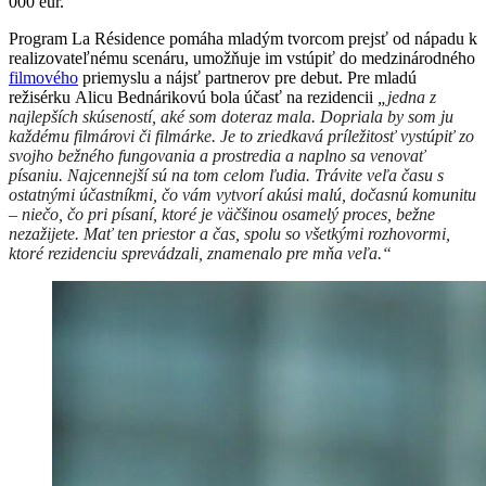
000 eur.
Program La Résidence pomáha mladým tvorcom prejsť od nápadu k
realizovateľnému scenáru, umožňuje im vstúpiť do medzinárodného
filmového
priemyslu a nájsť partnerov pre debut. Pre mladú
režisérku Alicu Bednárikovú bola účasť na rezidencii
„
jedna z
najlepších skúseností, aké som doteraz mala. Dopriala by som ju
každému filmárovi či filmárke. Je to zriedkavá príležitosť vystúpiť zo
svojho bežného fungovania a prostredia a naplno sa venovať
písaniu. Najcennejší sú na tom celom ľudia. Trávite veľa času s
ostatnými účastníkmi, čo vám vytvorí akúsi malú, dočasnú komunitu
– niečo, čo pri písaní, ktoré je väčšinou osamelý proces, bežne
nezažijete. Mať ten priestor a čas, spolu so všetkými rozhovormi,
ktoré rezidenciu sprevádzali, znamenalo pre mňa veľa.“