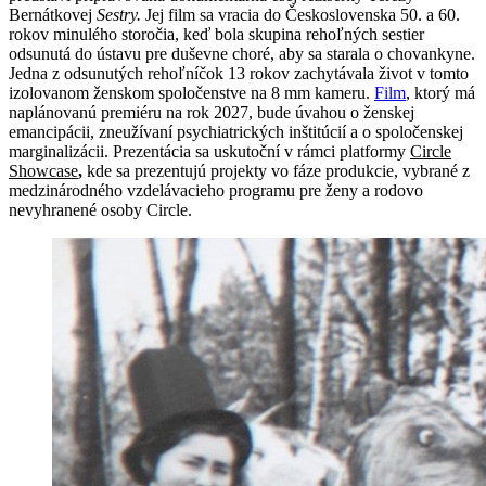
Bernátkovej
Sestry.
Jej film sa vracia do Československa 50. a 60.
rokov minulého storočia, keď bola skupina rehoľných sestier
odsunutá do ústavu pre duševne choré, aby sa starala o chovankyne.
Jedna z odsunutých rehoľníčok 13 rokov zachytávala život v tomto
izolovanom ženskom spoločenstve na 8 mm kameru.
Film
, ktorý má
naplánovanú premiéru na rok 2027, bude úvahou o ženskej
emancipácii, zneužívaní psychiatrických inštitúcií a o spoločenskej
marginalizácii. Prezentácia sa uskutoční v rámci platformy
Circle
Showcase
,
kde sa prezentujú projekty vo fáze produkcie, vybrané z
medzinárodného vzdelávacieho programu pre ženy a rodovo
nevyhranené osoby Circle.