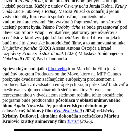
názvom
Podoby ticha
, ktoré prostredníctvom pohybu skúmajú
ľudskú podstatu. Každý z titulov
Ozveny ticha
Juraja Kréna,
Kruhy
v nás
Lucie Juklovej a
Relikty
Maroša Pulščáka odhaľujú jednu
vrstvu identity formovanú spoločnosťou, spomienkami a
vnútornými archetypmi, čím vytvárajú fragmentárny, no zároveň
ucelený portrét bytia. Pásmo
Podoby ticha
sa bude prezentovať pod
hlavičkou Shorts Wrap – edukatívnej platformy pre režisérov a
scenáristov, ktorí vyvíjajú krátkometrážny film. Trhové projekcie
budú mať tri slovenské koprodukčné filmy, a to animovaná snímka
Kryštálová planéta
(2026) Arsena Antona Ostojića a hrané
rozprávky
Princezná stokrát inak
(2026) Miloslava Šmídmajera a
Cukrkandl
(2025) Pavla Jandourka.
Sprievodným podujatím
filmového
trhu Marché du Film je už
tradičný program
Producers on the Move, ktorý na MFF Cannes
poskytuje dvadsiatim začínajúcim európskym producentom a
producentkám z dvadsiatich európskych krajín príležitosť budovať a
rozširovať svoju medzinárodnú sieť kontaktov. Slovenskou
reprezentantkou v dvadsiatom siedmom ročníku tohto prestížneho
programu bude producentka
pôsobiaca v oblasti animovaného
filmu
Agata Novinski
.
Jej producentským debutom je
celovečerný bábkový film
Keď život chutí
(2024) režisérky
Kristiny Dufkovej, aktuálne dokončila s režisérkou Máriou
Kralovič krátky animovaný film
Turisti
(2026).