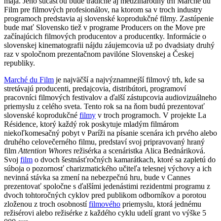
mája. Jeho súčasťou bude tradične aj medzinárodný trh Marché du
Film pre filmových profesionálov, na ktorom sa v troch industry
programoch predstavia aj slovenské koprodukčné filmy. Zastúpenie
bude mať Slovensko tiež v programe Producers on the Move pre
začínajúcich filmových producentov a producentky. Informácie o
slovenskej kinematografii nájdu záujemcovia už po dvadsiaty druhý
raz v spoločnom prezentačnom pavilóne Slovenskej a Českej
republiky.
Marché du Film
je najväčší a najvýznamnejší filmový trh, kde sa
stretávajú producenti, predajcovia, distribútori, programoví
pracovníci filmových festivalov a ďalší zástupcovia audiovizuálneho
priemyslu z celého sveta. Tento rok sa na ňom budú prezentovať
slovenské koprodukčné
filmy
v troch programoch. V projekte La
Résidence, ktorý každý rok poskytuje mladým filmárom
niekoľkomesačný pobyt v Paríži na písanie scenára ich prvého alebo
druhého celovečerného filmu, predstaví svoj pripravovaný hraný
film
Attention Whores
režisérka a scenáristka Alica Bednáriková.
Svoj
film
o dvoch šestnásťročných kamarátkach, ktoré sa zapletú do
súboja o pozornosť charizmatického učiteľa telesnej výchovy a ich
nevinná stávka sa zmení na nebezpečnú hru, bude v Cannes
prezentovať spoločne s ďalšími jedenástimi rezidentmi programu z
dvoch tohtoročných cyklov pred publikom odborníkov a porotou
zloženou z troch osobností
filmového
priemyslu, ktorá jednému
režisérovi alebo režisérke z každého cyklu udelí grant vo výške 5