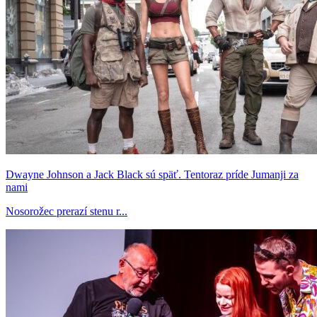
Dwayne Johnson a Jack Black sú späť. Tentoraz príde Jumanji za
nami
Nosorožec prerazí stenu r...