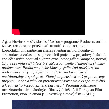
Agata Novinski v súvislosti s účasťou v programe Producers on the
Move, kde dostane príležitosť stretnúť sa potenciálnymi
koprodukčnými partnermi a sales agentmi na individuálnych
stretnutiach a zúčastniť sa prezentácií projektov, prípadových štúdií,
spoločenských podujatí a komplexnej propagačnej kampane, hovorí,
že
„
je pre mňa veľká česť byť súčasťou takejto výnimočnej skupiny
producentov. Producers on the Move je jedinečná príležitosť na
nadviazanie nových profesionálnych kontaktov a rozvoj
medzinárodných spoluprác. Plánujem predstaviť náš pripravovaný
projekt
O snoch
a zároveň prezentovať Slovensko ako spoľahlivého
a kreatívneho koprodukčného partnera.“
Program organizuje
medzinárodná sieť národných filmových inštitúcií European Film
Promotion, ktorej členom je
Slovenský filmový ústav (SFÚ)
.