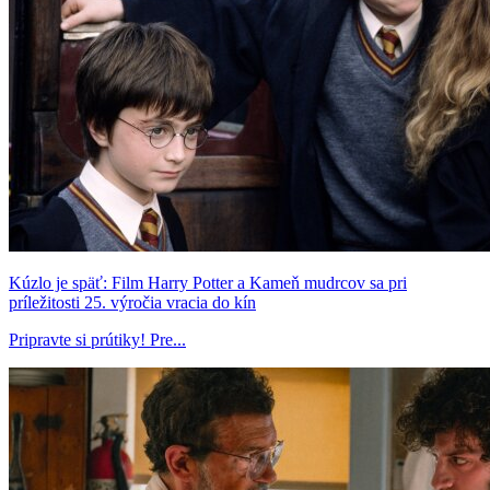
Kúzlo je späť: Film Harry Potter a Kameň mudrcov sa pri
príležitosti 25. výročia vracia do kín
Pripravte si prútiky! Pre...