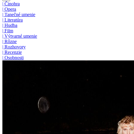
|
Činohra
|
Opera
|
Tanečné umenie
|
Literatúra
|
Hudba
|
Film
|
Výtvarné umenie
|
Rôzne
|
Rozhovory
|
Recenzie
|
Osobnosti