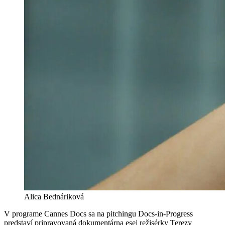
Alica Bednáriková
V programe Cannes Docs sa na pitchingu Docs-in-Progress
predstaví pripravovaná dokumentárna esej režisérky Terezy