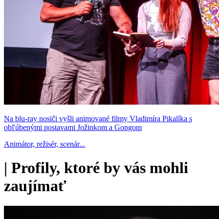
Na blu-ray nosiči vyšli animované filmy Vladimíra Pikalíka s
obľúbenými postavami Jožinkom a Gongom
Animátor, režisér, scenár...
|
Profily, ktoré by vás mohli
zaujímať