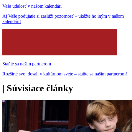
Vaša udalosť v našom kalendári
Aj Vaše podujatie si zaslúži pozornosť – ukážte ho iným v našom
kalendári!
Staňte sa našim partnerom
Rozšírte svoj dosah v kultúrnom svete – staňte sa naším partnerom!
|
Súvisiace články