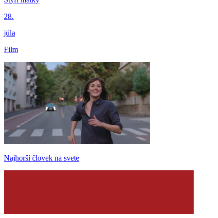
28.
júla
Film
Najhorší človek na svete