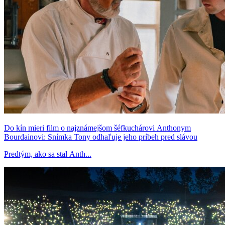
Do kín mieri film o najznámejšom šéfkuchárovi Anthonym
Bourdainovi: Snímka Tony odhaľuje jeho príbeh pred slávou
Predtým, ako sa stal Anth...