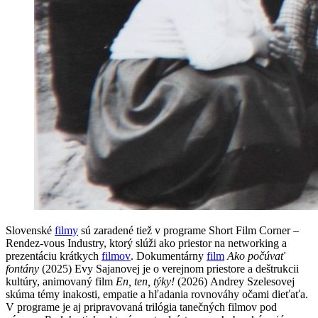
Slovenské
filmy
sú zaradené tiež v programe Short Film Corner –
Rendez-vous Industry, ktorý slúži ako priestor na networking a
prezentáciu krátkych
filmov
. Dokumentárny
film
Ako počúvať
fontány
(2025) Evy Sajanovej je o verejnom priestore a deštrukcii
kultúry, animovaný film
En, ten, týky!
(2026) Andrey Szelesovej
skúma témy inakosti, empatie a hľadania rovnováhy očami dieťaťa.
V programe je aj pripravovaná trilógia tanečných filmov pod