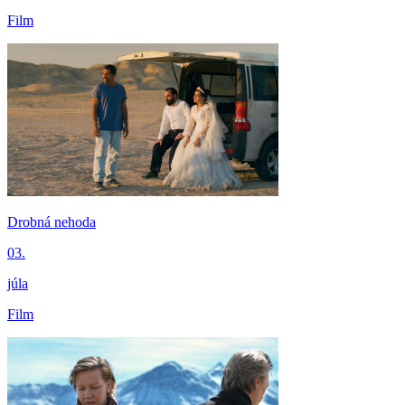
Film
Drobná nehoda
03.
júla
Film