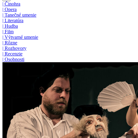
|
Činohra
|
Opera
|
Tanečné umenie
|
Literatúra
|
Hudba
|
Film
|
Výtvarné umenie
|
Rôzne
|
Rozhovory
|
Recenzie
|
Osobnosti