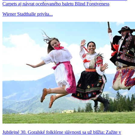
Carpets aj návrat oceňovaného baletu Blind Forgiveness
Wiener Stadthalle privíta...
Jubilejné 30. Goralské folklórne slávnosti sa už blížia: Zažite v