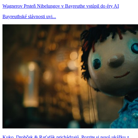
Wagnerov Prsteň Nibelungov v Bayreuthe vstúpil do éry AI
Bayreuthské slávnosti uvi...
Kuko, Drobček & Raťafák prichádzajú. Pozrite si novú ukážku z