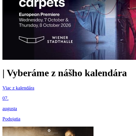
|
Vyberáme z nášho kalendára
Viac z kalendára
07.
augusta
Podujatia