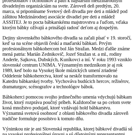
profesionálov i ochotníkov a patrí k najstarším medzinárodným
divadelným organizáciám na svete. Zároveň deň predtým, 20.
marca, si pripomíname Svetový deň divadla pre deti a mládež pod
záštitou Medzinárodnej asociácie divadiel pre deti a mládež
ASSITEJ. Je to pocta bábkarskému majstrovstvu a ľuďom, vďaka
ktorým bábky ožívajú a prinášajú radosť deťom aj dospelým.
Dejiny slovenského bábkového divadla sa začali písať v 19. storočí,
keď sa na scéne objavili českí a maďarskí bábkari. Prvým
profesionálnym bábkohercom bol Ján Stražan. Medzi ďalšie známe
mená patria: Marián Zednikovič, Jozef Stražan st. a ml., rodiny
Anderle, Sajkova, Dubských, Kuníkovci a iní. V roku 1993 vzniklo
slovenské centrum UNIMA. Významným medzníkom je aj rok
1989, keď bolo na Vysokej škole múzických umení zriadené
Oddelenie bábkoherectva, ktoré sa neskôr transformovalo na
Katedru bábkarskej tvorby. Vychováva budúcich hercov, režisérov,
dramaturgov, scénografov a technológov bábok.
Bábkoherci pomocou svojho jedinečného umenia vdychujú bábkam
život, ktorý rozpráva poučný príbeh. Každoročne sa po celom svete
koná množstvo podujatí, ktoré vzdávajú hold bábkarstvu.
Významná svetová osobnosť z oblasti bábkového divadla zároveň
tradične formuluje posolstvo k tomuto dňu.
Výnimkou nie je ani Slovenská republika, ktorej bábkové divadlá sú
na vysokej profesionálnej úrovni a sú dôstojnými reprezentantmi