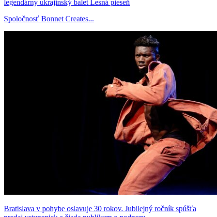
legendárny ukrajinský balet Lesná pieseň
Spoločnosť Bonnet Creates...
Bratislava v pohybe oslavuje 30 rokov. Jubilejný ročník spúšťa