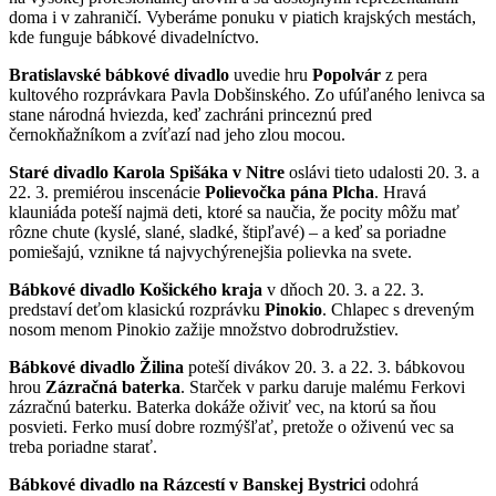
doma i v zahraničí. Vyberáme ponuku v piatich krajských mestách,
kde funguje bábkové divadelníctvo.
Bratislavské bábkové divadlo
uvedie hru
Popolvár
z pera
kultového rozprávkara Pavla Dobšinského. Zo ufúľaného lenivca sa
stane národná hviezda, keď zachráni princeznú pred
černokňažníkom a zvíťazí nad jeho zlou mocou.
Staré divadlo Karola Spišáka v Nitre
oslávi tieto udalosti 20. 3. a
22. 3. premiérou inscenácie
Polievočka pána Plcha
. Hravá
klauniáda poteší najmä deti, ktoré sa naučia, že pocity môžu mať
rôzne chute (kyslé, slané, sladké, štipľavé) – a keď sa poriadne
pomiešajú, vznikne tá najvychýrenejšia polievka na svete.
Bábkové divadlo Košického kraja
v dňoch 20. 3. a 22. 3.
predstaví deťom klasickú rozprávku
Pinokio
. Chlapec s dreveným
nosom menom Pinokio zažije množstvo dobrodružstiev.
Bábkové divadlo Žilina
poteší divákov 20. 3. a 22. 3. bábkovou
hrou
Zázračná baterka
. Starček v parku daruje malému Ferkovi
zázračnú baterku. Baterka dokáže oživiť vec, na ktorú sa ňou
posvieti. Ferko musí dobre rozmýšľať, pretože o oživenú vec sa
treba poriadne starať.
Bábkové divadlo na Rázcestí v Banskej Bystrici
odohrá