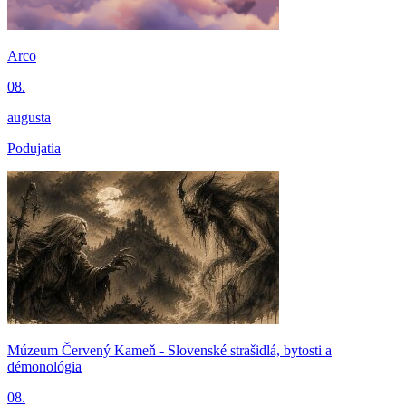
Arco
08.
augusta
Podujatia
Múzeum Červený Kameň - Slovenské strašidlá, bytosti a
démonológia
08.