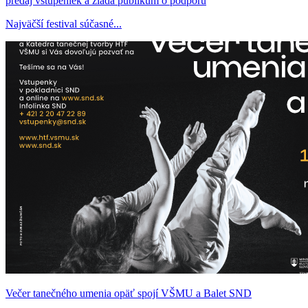
predaj vstupeniek a žiada publikum o podporu
Najväčší festival súčasné...
Večer tanečného umenia opäť spojí VŠMU a Balet SND