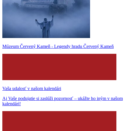
Múzeum Červený Kameň - Legendy hradu Červený Kameň
Vaša udalosť v našom kalendári
Aj Vaše podujatie si zaslúži pozornosť – ukážte ho iným v našom
kalendári!