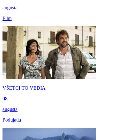
augusta
Film
VŠETCI TO VEDIA
08.
augusta
Podujatia