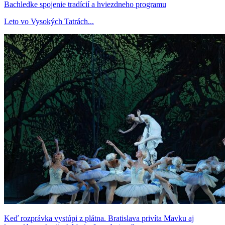
Bachledke spojenie tradícií a hviezdneho programu
Leto vo Vysokých Tatrách...
Keď rozprávka vystúpi z plátna. Bratislava privíta Mavku aj