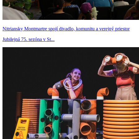
Nitriansky Montmartre spojí divadlo, komunitu a verejný priestor
Jubilejná 75. sezóna v St...