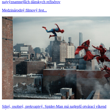
najvýznamnejších dánskych režisérov
Medzinárodný filmový fest...
Silný, osobný, prekvapivý. Spider-Man má najlepší otvárací víkend