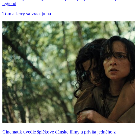
legiend
Tom a Jerry sa vracajú na...
Cinematik uvedie špičkové dánske filmy a privíta jedného z