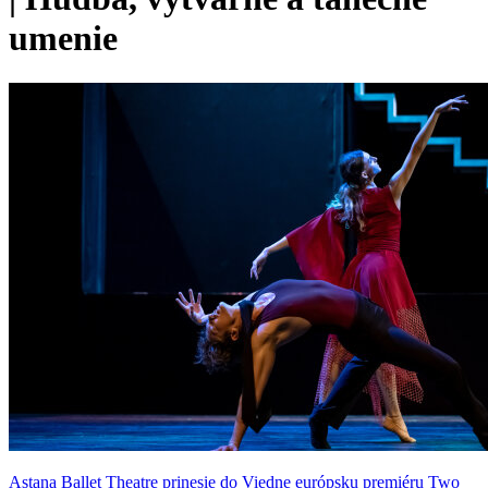
umenie
Astana Ballet Theatre prinesie do Viedne európsku premiéru Two