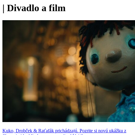
|
Divadlo a film
Kuko, Drobček & Raťafák prichádzajú. Pozrite si novú ukážku z