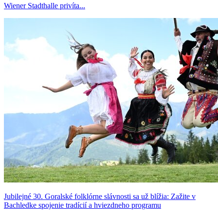
Wiener Stadthalle privíta...
Jubilejné 30. Goralské folklórne slávnosti sa už blížia: Zažite v
Bachledke spojenie tradícií a hviezdneho programu