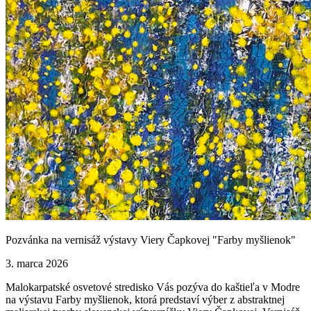
Pozvánka na vernisáž výstavy Viery Čapkovej "Farby myšlienok"
3. marca 2026
Malokarpatské osvetové stredisko Vás pozýva do kaštieľa v Modre
na výstavu Farby myšlienok, ktorá predstaví výber z abstraktnej