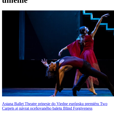
umenie
Astana Ballet Theatre prinesie do Viedne európsku premiéru Two
Carpets aj návrat oceňovaného baletu Blind Forgiveness