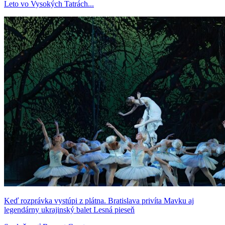
Leto vo Vysokých Tatrách...
Keď rozprávka vystúpi z plátna. Bratislava privíta Mavku aj
legendárny ukrajinský balet Lesná pieseň