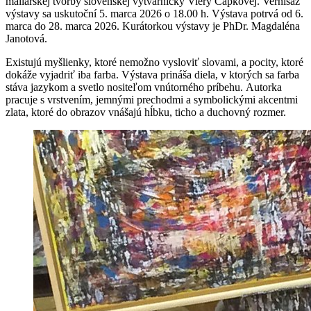
maliarskej tvorby slovenskej výtvarníčky Viery Čapkovej. Vernisáž
výstavy sa uskutoční 5. marca 2026 o 18.00 h. Výstava potrvá od 6.
marca do 28. marca 2026. Kurátorkou výstavy je PhDr. Magdaléna
Janotová.
Existujú myšlienky, ktoré nemožno vysloviť slovami, a pocity, ktoré
dokáže vyjadriť iba farba. Výstava prináša diela, v ktorých sa farba
stáva jazykom a svetlo nositeľom vnútorného príbehu. Autorka
pracuje s vrstvením, jemnými prechodmi a symbolickými akcentmi
zlata, ktoré do obrazov vnášajú hĺbku, ticho a duchovný rozmer.