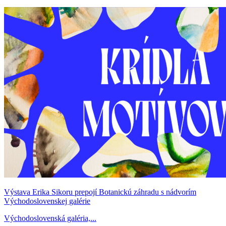
Výstava Erika Sikoru prepojí Botanickú záhradu s nádvorím
Východoslovenskej galérie
Východoslovenská galéria,...