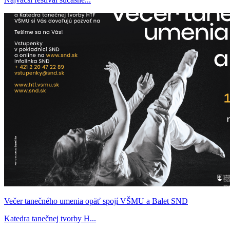
Večer tanečného umenia opäť spojí VŠMU a Balet SND
Katedra tanečnej tvorby H...