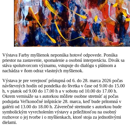
Výstava Farby myšlienok neponúka hotové odpovede. Ponúka
priestor na zastavenie, spomalenie a osobnú interpretáciu. Divák sa
stáva spolutvorcom významu, vstupuje do dialógu s plátnom a
nachádza v ňom odraz vlastných myšlienok.
Výstava je pre verejnosť prístupná od 6. do 28. marca 2026 počas
návštevných hodín od pondelka do štvrtka v čase od 9.00 do 15.00
h, v piatok od 9.00 do 17.00 h a v sobotu od 10.00 do 17.00 h.
Okrem vernisáže sa s autorkou môžete osobne stretnúť aj počas
podujatia Veľkonočné inšpirácie 28. marca, keď bude prítomná v
galérii od 13.00 do 18.00 h. Záverečné stretnutie s autorkou bude
symbolickým vyvrcholením výstavy a príležitosťou na osobný
rozhovor o jej tvorbe i o myšlienkach, ktoré stoja za jednotlivými
dielami.