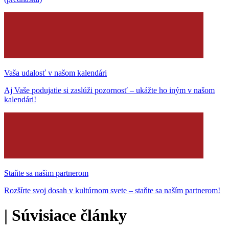
Vaša udalosť v našom kalendári
Aj Vaše podujatie si zaslúži pozornosť – ukážte ho iným v našom
kalendári!
Staňte sa našim partnerom
Rozšírte svoj dosah v kultúrnom svete – staňte sa naším partnerom!
|
Súvisiace články