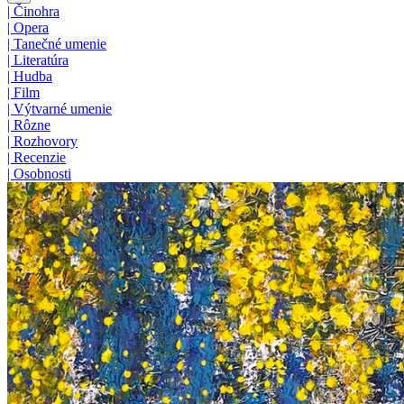
|
Činohra
|
Opera
|
Tanečné umenie
|
Literatúra
|
Hudba
|
Film
|
Výtvarné umenie
|
Rôzne
|
Rozhovory
|
Recenzie
|
Osobnosti