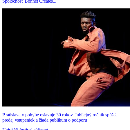
Spoločnosť Bonnet Creates...
Bratislava v pohybe oslavuje 30 rokov. Jubilejný ročník spúšťa
predaj vstupeniek a žiada publikum o podporu
Najväčší festival súčasné...