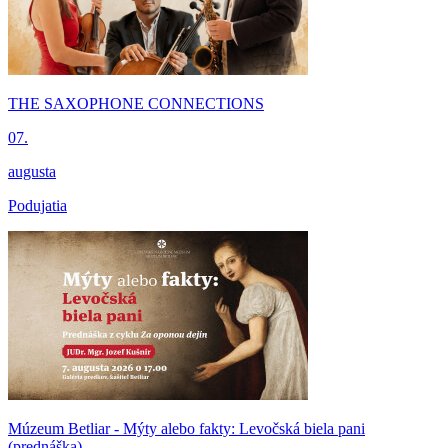
THE SAXOPHONE CONNECTIONS
07.
augusta
Podujatia
Múzeum Betliar - Mýty alebo fakty: Levočská biela pani
(prednáška)