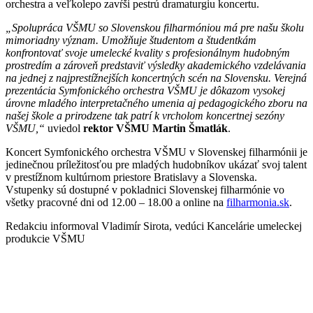
orchestra a veľkolepo zavŕši pestrú dramaturgiu koncertu.
„Spolupráca VŠMU so Slovenskou filharmóniou má pre našu školu
mimoriadny význam. Umožňuje študentom a študentkám
konfrontovať svoje umelecké kvality s profesionálnym hudobným
prostredím a zároveň predstaviť výsledky akademického vzdelávania
na jednej z najprestížnejších koncertných scén na Slovensku. Verejná
prezentácia Symfonického orchestra VŠMU je dôkazom vysokej
úrovne mladého interpretačného umenia aj pedagogického zboru na
našej škole a prirodzene tak patrí k vrcholom koncertnej sezóny
VŠMU,“
uviedol
rektor VŠMU Martin Šmatlák
.
Koncert Symfonického orchestra VŠMU v Slovenskej filharmónii je
jedinečnou príležitosťou pre mladých hudobníkov ukázať svoj talent
v prestížnom kultúrnom priestore Bratislavy a Slovenska.
Vstupenky sú dostupné v pokladnici Slovenskej filharmónie vo
všetky pracovné dni od 12.00 – 18.00 a online na
filharmonia.sk
.
Redakciu informoval Vladimír Sirota, vedúci Kancelárie umeleckej
produkcie VŠMU