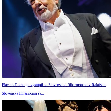
Plácido Domingo vystúpil so Slovenskou filharmóniou v Rakúsku
Slovenská filharmónia sa...