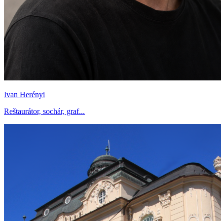
Ivan Herényi
Reštaurátor, sochár, graf...