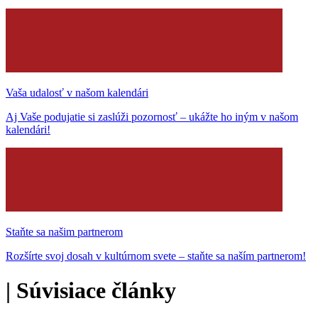
Vaša udalosť v našom kalendári
Aj Vaše podujatie si zaslúži pozornosť – ukážte ho iným v našom
kalendári!
Staňte sa našim partnerom
Rozšírte svoj dosah v kultúrnom svete – staňte sa naším partnerom!
|
Súvisiace články