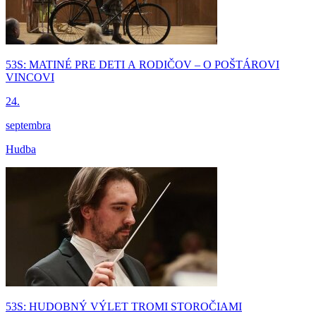
53S: MATINÉ PRE DETI A RODIČOV – O POŠTÁROVI
VINCOVI
24.
septembra
Hudba
53S: HUDOBNÝ VÝLET TROMI STOROČIAMI