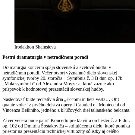
Irodakhon Shamsieva
Pestrá dramaturgia v netradičnom poradí
Dramaturgia koncertu spája slovenskú a svetovú hudbu v
netradičnom poradí. Večer otvorí významné dielo slovenskej
symfonickej tvorby 20. storočia – Symfónia č. 3 B dur, op. 17b
„Malá symfónia“ od Alexandra Moyzesa, ktorá zaznie ako
príspevok k hodnotovej prezentácii slovenskej hudby.
Nasledovať bude recitatív a ária „Eccomi in lieta vesta… Oh!
quante volte“ z prvého dejstva opery I Capuleti e i Montecchi od
Vincenza Belliniho, jedného z kľúčových diel talianskeho belcanta.
Záver večera bude patriť Koncertu pre klavír a orchester č. 2 F dur,
op. 102 od Dmitrija Šostakoviča – strhujúcemu dielu, ktoré ponúka
priestor na prezentáciu technickej virtuozity sólistky aj celého