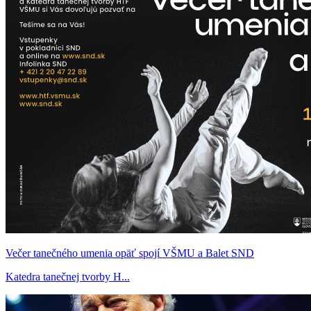
Večer tanečného umenia opäť spojí VŠMU a Balet SND
Katedra tanečnej tvorby H...