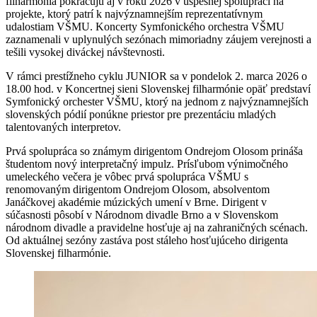
filharmónia pokračujú aj v roku 2026 v úspešnej spolupráci na
projekte, ktorý patrí k najvýznamnejším reprezentatívnym
udalostiam VŠMU. Koncerty Symfonického orchestra VŠMU
zaznamenali v uplynulých sezónach mimoriadny záujem verejnosti a
tešili vysokej diváckej návštevnosti.
V rámci prestížneho cyklu JUNIOR sa v pondelok 2. marca 2026 o
18.00 hod. v Koncertnej sieni Slovenskej filharmónie opäť predstaví
Symfonický orchester VŠMU, ktorý na jednom z najvýznamnejších
slovenských pódií ponúkne priestor pre prezentáciu mladých
talentovaných interpretov.
Prvá spolupráca so známym dirigentom Ondrejom Olosom prináša
študentom nový interpretačný impulz. Prísľubom výnimočného
umeleckého večera je vôbec prvá spolupráca VŠMU s
renomovaným dirigentom Ondrejom Olosom, absolventom
Janáčkovej akadémie múzických umení v Brne. Dirigent v
súčasnosti pôsobí v Národnom divadle Brno a v Slovenskom
národnom divadle a pravidelne hosťuje aj na zahraničných scénach.
Od aktuálnej sezóny zastáva post stáleho hosťujúceho dirigenta
Slovenskej filharmónie.