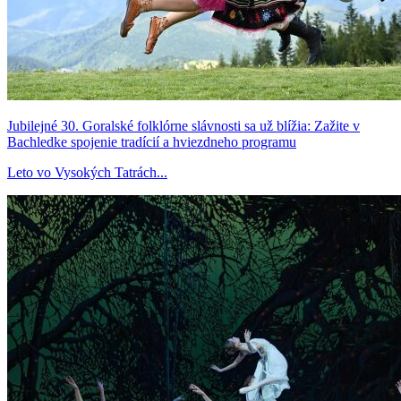
Jubilejné 30. Goralské folklórne slávnosti sa už blížia: Zažite v
Bachledke spojenie tradícií a hviezdneho programu
Leto vo Vysokých Tatrách...