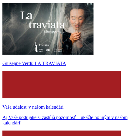
Giuseppe Verdi: LA TRAVIATA
Vaša udalosť v našom kalendári
Aj Vaše podujatie si zaslúži pozornosť – ukážte ho iným v našom
kalendári!