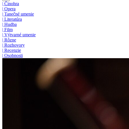
|
Činohra
|
Opera
|
Tanečné umenie
|
Literatúra
|
Hudba
|
Film
|
Výtvarné umenie
|
Rôzne
|
Rozhovory
|
Recenzie
|
Osobnosti