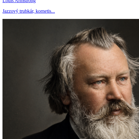
Louis Armstrong
Jazzový trubkár, kornetis...