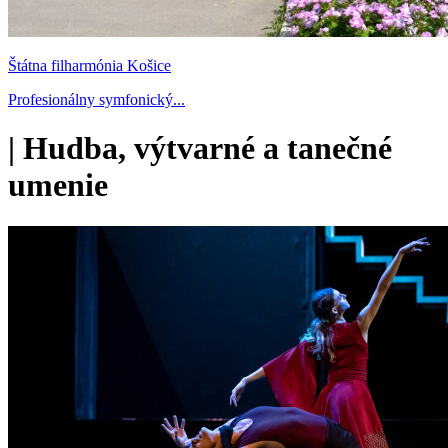
Štátna filharmónia Košice
Profesionálny symfonický...
|
Hudba, výtvarné a tanečné
umenie