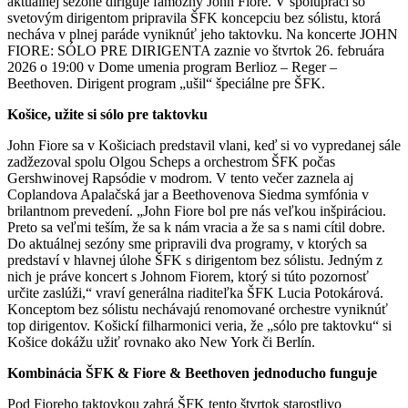
aktuálnej sezóne diriguje famózny John Fiore. V spolupráci so
svetovým dirigentom pripravila ŠFK koncepciu bez sólistu, ktorá
necháva v plnej paráde vyniknúť jeho taktovku. Na koncerte JOHN
FIORE: SÓLO PRE DIRIGENTA zaznie vo štvrtok 26. februára
2026 o 19:00 v Dome umenia program Berlioz – Reger –
Beethoven. Dirigent program „ušil“ špeciálne pre ŠFK.
Košice, užite si sólo pre taktovku
John Fiore sa v Košiciach predstavil vlani, keď si vo vypredanej sále
zadžezoval spolu Olgou Scheps a orchestrom ŠFK počas
Gershwinovej Rapsódie v modrom. V tento večer zaznela aj
Coplandova Apalačská jar a Beethovenova Siedma symfónia v
brilantnom prevedení. „John Fiore bol pre nás veľkou inšpiráciou.
Preto sa veľmi teším, že sa k nám vracia a že sa s nami cítil dobre.
Do aktuálnej sezóny sme pripravili dva programy, v ktorých sa
predstaví v hlavnej úlohe ŠFK s dirigentom bez sólistu. Jedným z
nich je práve koncert s Johnom Fiorem, ktorý si túto pozornosť
určite zaslúži,“ vraví generálna riaditeľka ŠFK Lucia Potokárová.
Konceptom bez sólistu nechávajú renomované orchestre vyniknúť
top dirigentov. Košickí filharmonici veria, že „sólo pre taktovku“ si
Košice dokážu užiť rovnako ako New York či Berlín.
Kombinácia ŠFK & Fiore & Beethoven jednoducho funguje
Pod Fioreho taktovkou zahrá ŠFK tento štvrtok starostlivo