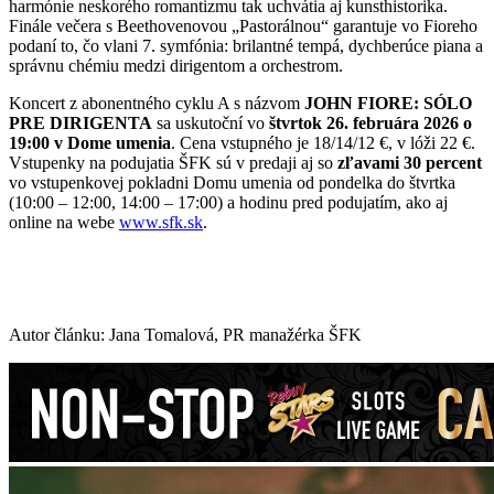
harmónie neskorého romantizmu tak uchvátia aj kunsthistorika.
Finále večera s Beethovenovou „Pastorálnou“ garantuje vo Fioreho
podaní to, čo vlani 7. symfónia: brilantné tempá, dychberúce piana a
správnu chémiu medzi dirigentom a orchestrom.
Koncert z abonentného cyklu A s názvom
JOHN FIORE: SÓLO
PRE DIRIGENTA
sa uskutoční vo
štvrtok 26. februára 2026 o
19:00
v
Dome umenia
. Cena vstupného je 18/14/12 €, v lóži 22 €.
Vstupenky na podujatia ŠFK sú v predaji aj so
zľavami 30 percent
vo vstupenkovej pokladni Domu umenia od pondelka do štvrtka
(10:00 – 12:00, 14:00 – 17:00) a hodinu pred podujatím, ako aj
online na webe
www.sfk.sk
.
Autor článku: Jana Tomalová, PR manažérka ŠFK