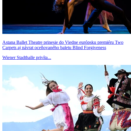
Astana Ballet Theatre prinesie do Viedne európsku premiéru Two
Carpets aj návrat oceňovaného baletu Blind Forgiveness
Wiener Stadthalle privíta...