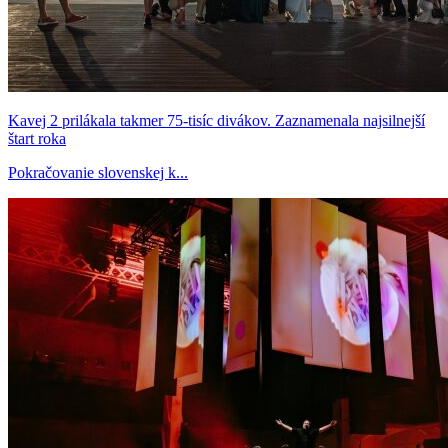
Kavej 2 prilákala takmer 75-tisíc divákov. Zaznamenala najsilnejší
štart roka
Pokračovanie slovenskej k...