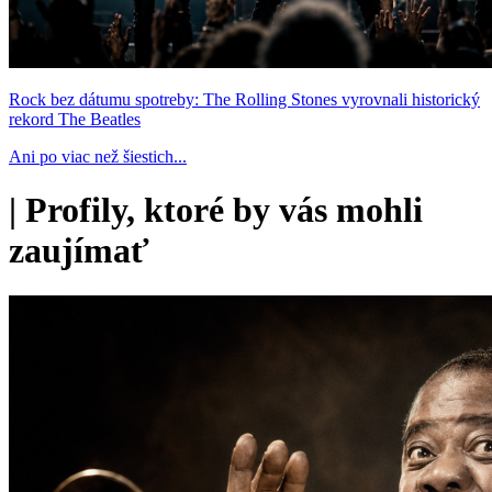
Rock bez dátumu spotreby: The Rolling Stones vyrovnali historický
rekord The Beatles
Ani po viac než šiestich...
|
Profily, ktoré by vás mohli
zaujímať