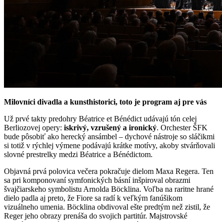
Milovníci divadla a kunsthistorici, toto je program aj pre vás
Už prvé takty predohry Béatrice et Bénédict udávajú tón celej
Berliozovej opery:
iskrivý, vzrušený a ironický
. Orchester ŠFK
bude pôsobiť ako herecký ansámbel – dychové nástroje so sláčikmi
si totiž v rýchlej výmene podávajú krátke motívy, akoby stvárňovali
slovné prestrelky medzi Béatrice a Bénédictom.
Objavná prvá polovica večera pokračuje dielom Maxa Regera. Ten
sa pri komponovaní symfonických básní inšpiroval obrazmi
švajčiarskeho symbolistu Arnolda Böcklina. Voľba na raritne hrané
dielo padla aj preto, že Fiore sa radí k veľkým fanúšikom
vizuálneho umenia. Böcklina obdivoval ešte predtým než zistil, že
Reger jeho obrazy prenáša do svojich partitúr. Majstrovské