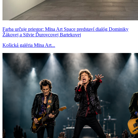
Farba určuje priestor: Mīna Art Space predstaví dialóg Dominiky
Žákovej a Silvie Ďurovcovej Bartekovej
Košická galéria Mīna Art...