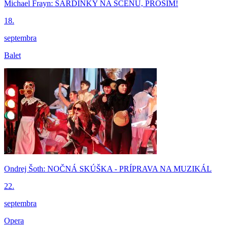
Michael Frayn: SARDINKY NA SCÉNU, PROSÍM!
18.
septembra
Balet
Ondrej Šoth: NOČNÁ SKÚŠKA - PRÍPRAVA NA MUZIKÁL
22.
septembra
Opera