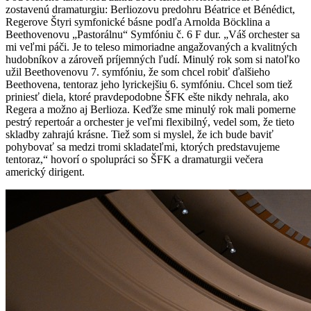
zostavenú dramaturgiu: Berliozovu predohru Béatrice et Bénédict,
Regerove Štyri symfonické básne podľa Arnolda Böcklina a
Beethovenovu „Pastorálnu“ Symfóniu č. 6 F dur. „Váš orchester sa
mi veľmi páči. Je to teleso mimoriadne angažovaných a kvalitných
hudobníkov a zároveň príjemných ľudí. Minulý rok som si natoľko
užil Beethovenovu 7. symfóniu, že som chcel robiť ďalšieho
Beethovena, tentoraz jeho lyrickejšiu 6. symfóniu. Chcel som tiež
priniesť diela, ktoré pravdepodobne ŠFK ešte nikdy nehrala, ako
Regera a možno aj Berlioza. Keďže sme minulý rok mali pomerne
pestrý repertoár a orchester je veľmi flexibilný, vedel som, že tieto
skladby zahrajú krásne. Tiež som si myslel, že ich bude baviť
pohybovať sa medzi tromi skladateľmi, ktorých predstavujeme
tentoraz,“ hovorí o spolupráci so ŠFK a dramaturgii večera
americký dirigent.