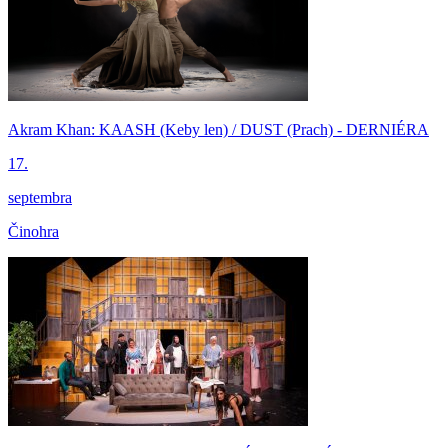
Akram Khan: KAASH (Keby len) / DUST (Prach) - DERNIÉRA
17.
septembra
Činohra