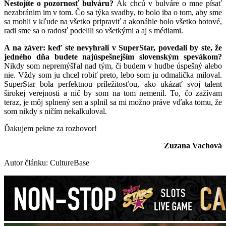
Nestojíte o pozornosť bulváru?
Ak chcú v bulváre o mne písať
nezabránim im v tom. Čo sa týka svadby, to bolo iba o tom, aby sme
sa mohli v kľude na všetko pripraviť a akonáhle bolo všetko hotové,
radi sme sa o radosť podelili so všetkými a aj s médiami.
A na záver: keď ste nevyhrali v SuperStar, povedali by ste, že
jedného dňa budete najúspešnejším slovenským spevákom?
Nikdy som nepremýšľal nad tým, či budem v hudbe úspešný alebo
nie. Vždy som ju chcel robiť preto, lebo som ju odmalička miloval.
SuperStar bola perfektnou príležitosťou, ako ukázať svoj talent
širokej verejnosti a nič by som na tom nemenil. To, čo zažívam
teraz, je môj splnený sen a splnil sa mi možno práve vďaka tomu, že
som nikdy s ničím nekalkuloval.
Ďakujem pekne za rozhovor!
Zuzana Vachová
Autor článku: CultureBase