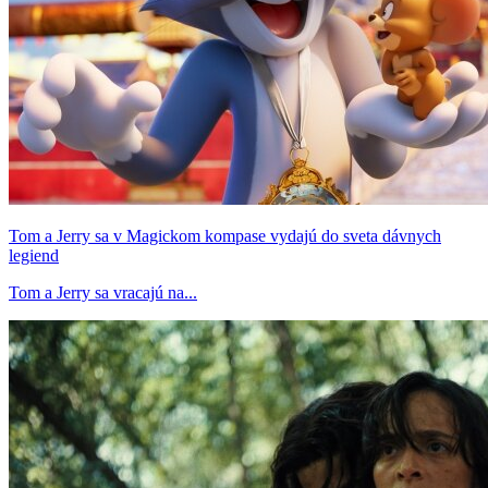
Tom a Jerry sa v Magickom kompase vydajú do sveta dávnych
legiend
Tom a Jerry sa vracajú na...