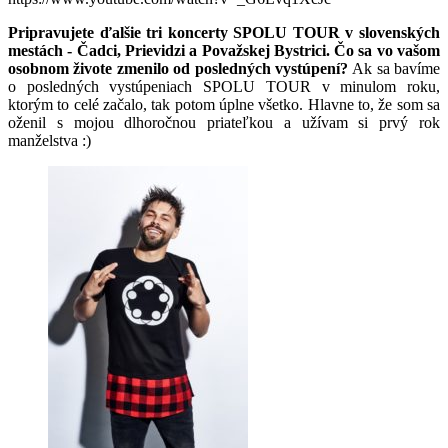
Pripravujete ďalšie tri koncerty SPOLU TOUR v slovenských
mestách - Čadci, Prievidzi a Považskej Bystrici. Čo sa vo vašom
osobnom živote zmenilo od posledných vystúpení?
Ak sa bavíme
o posledných vystúpeniach SPOLU TOUR v minulom roku,
ktorým to celé začalo, tak potom úplne všetko. Hlavne to, že som sa
oženil s mojou dlhoročnou priateľkou a užívam si prvý rok
manželstva :)