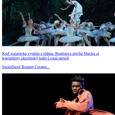
Keď rozprávka vystúpi z plátna. Bratislava privíta Mavku aj
legendárny ukrajinský balet Lesná pieseň
Spoločnosť Bonnet Creates...