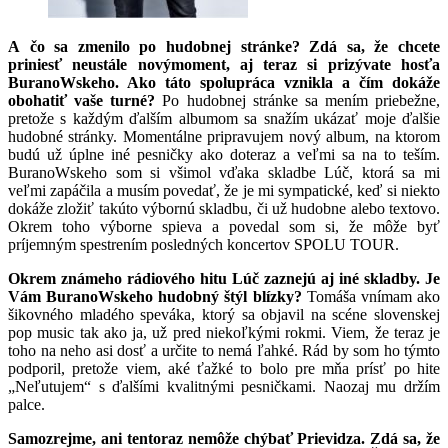
A čo sa zmenilo po hudobnej stránke? Zdá sa, že chcete
prini
esť neustále novýmoment, aj teraz si prizývate hosťa
BuranoWskeho. Ako táto spolupráca vznikla a čím dokáže
obohatiť vaše turné?
Po hudobnej stránke sa mením priebežne,
pretože s každým ďalším albumom sa snažím ukázať moje ďalšie
hudobné stránky. Momentálne pripravujem nový album, na ktorom
budú už úplne iné pesničky ako doteraz a veľmi sa na to teším.
BuranoWskeho som si všimol vďaka skladbe Lúč, ktorá sa mi
veľmi zapáčila a musím povedať, že je mi sympatické, keď si niekto
dokáže zložiť takúto výbornú skladbu, či už hudobne alebo textovo.
Okrem toho výborne spieva a povedal som si, že môže byť
príjemným spestrením posledných koncertov SPOLU TOUR.
Okrem známeho rádiového hitu Lúč zaznejú aj iné skladby. Je
Vám BuranoWskeho hudobný štýl blízky?
Tomáša vnímam ako
šikovného mladého speváka, ktorý sa objavil na scéne slovenskej
pop music tak ako ja, už pred niekoľkými rokmi. Viem, že teraz je
toho na neho asi dosť a určite to nemá ľahké. Rád by som ho týmto
podporil, pretože viem, aké ťažké to bolo pre mňa prísť po hite
„Neľutujem“ s ďalšími kvalitnými pesničkami. Naozaj mu držím
palce.
Samozrejme, ani tentoraz nemôže chýbať Prievidza. Zdá sa, že