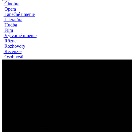
|
Činohra
|
Opera
|
Tanečné umenie
|
Literatúra
|
Hudba
|
Film
|
Výtvarné umenie
|
Rôzne
|
Rozhovory
|
Recenzie
|
Osobnosti