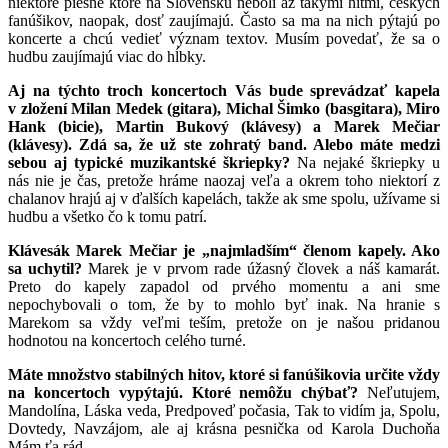
niektoré piesne ktoré na Slovensku neboli až takými hitmi, českých
fanúšikov, naopak, dosť zaujímajú. Často sa ma na nich pýtajú po
koncerte a chcú vedieť význam textov. Musím povedať, že sa o
hudbu zaujímajú viac do hĺbky.
Aj na týchto troch koncertoch Vás bude sprevádzať kapela
v zložení Milan Medek (gitara), Michal Šimko (basgitara), Miro
Hank (bicie), Martin Bukový (klávesy) a Marek Mečiar
(klávesy). Zdá sa, že už ste zohratý band. Alebo máte medzi
sebou aj typické muzikantské škriepky?
Na nejaké škriepky u
nás nie je čas, pretože hráme naozaj veľa a okrem toho niektorí z
chalanov hrajú aj v ďalších kapelách, takže ak sme spolu, užívame si
hudbu a všetko čo k tomu patrí.
Klávesák Marek Mečiar je „najmladším“ členom kapely. Ako
sa uchytil?
Marek je v prvom rade úžasný človek a náš kamarát.
Preto do kapely zapadol od prvého momentu a ani sme
nepochybovali o tom, že by to mohlo byť inak. Na hranie s
Marekom sa vždy veľmi teším, pretože on je našou pridanou
hodnotou na koncertoch celého turné.
Máte množstvo stabilných hitov, ktoré si fanúšikovia určite vždy
na koncertoch vypýtajú. Ktoré nemôžu chýbať?
Neľutujem,
Mandolína, Láska veda, Predpoveď počasia, Tak to vidím ja, Spolu,
Dovtedy, Navzájom, ale aj krásna pesnička od Karola Duchoňa
Mám ťa rád.