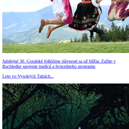
Jubilejné 30. Goralské folklórne slávnosti sa už blížia: Zažite v
Bachledke spojenie tradícií a hviezdneho programu
Leto vo Vysokých Tatrách...