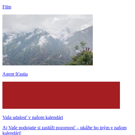
Film
Agent šťastia
Vaša udalosť v našom kalendári
Aj Vaše podujatie si zaslúži pozornosť – ukážte ho iným v našom
kalendári!