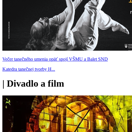
Večer tanečného umenia opäť spojí VŠMU a Balet SND
Katedra tanečnej tvorby H...
|
Divadlo a film