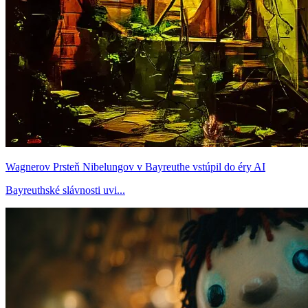
Wagnerov Prsteň Nibelungov v Bayreuthe vstúpil do éry AI
Bayreuthské slávnosti uvi...