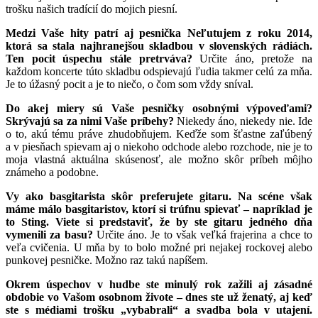
trošku našich tradícií do mojich piesní.
Medzi Vaše hity patrí aj pesnička Neľutujem z roku 2014,
ktorá sa stala najhranejšou skladbou v slovenských rádiách.
Ten pocit úspechu stále pretrváva?
Určite áno, pretože na
každom koncerte túto skladbu odspievajú ľudia takmer celú za mňa.
Je to úžasný pocit a je to niečo, o čom som vždy sníval.
Do akej miery sú Vaše pesničky osobnými výpoveďami?
Skrývajú sa za nimi Vaše príbehy?
Niekedy áno, niekedy nie. Ide
o to, akú tému práve zhudobňujem. Keďže som šťastne zaľúbený
a v piesňach spievam aj o niekoho odchode alebo rozchode, nie je to
moja vlastná aktuálna skúsenosť, ale možno skôr príbeh môjho
známeho a podobne.
Vy ako basgitarista skôr preferujete gitaru. Na scéne však
máme málo basgitaristov, ktorí si trúfnu spievať – napríklad je
to Sting. Viete si predstaviť, že by ste gitaru jedného dňa
vymenili za basu?
Určite áno. Je to však veľká frajerina a chce to
veľa cvičenia. U mňa by to bolo možné pri nejakej rockovej alebo
punkovej pesničke. Možno raz takú napíšem.
Okrem úspechov v hudbe ste minulý rok zažili aj zásadné
obdobie vo Vašom osobnom živote – dnes ste už ženatý, aj keď
ste s médiami trošku „vybabrali“ a svadba bola v utajení.