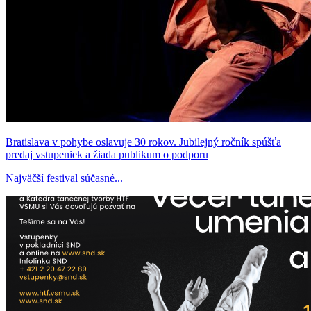
Bratislava v pohybe oslavuje 30 rokov. Jubilejný ročník spúšťa
predaj vstupeniek a žiada publikum o podporu
Najväčší festival súčasné...