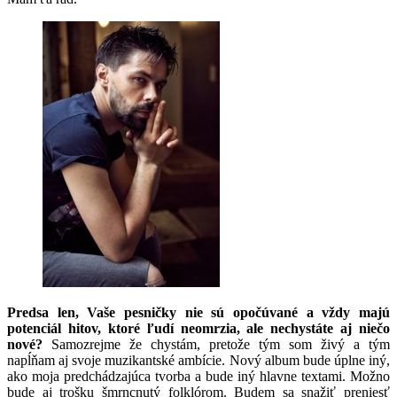
Predsa len, Vaše pesničky nie sú opočúvané a vždy majú
potenciál hitov, ktoré ľudí neomrzia, ale nechystáte aj niečo
nové?
Samozrejme že chystám, pretože tým som živý a tým
napĺňam aj svoje muzikantské ambície. Nový album bude úplne iný,
ako moja predchádzajúca tvorba a bude iný hlavne textami. Možno
bude aj trošku šmrncnutý folklórom. Budem sa snažiť preniesť