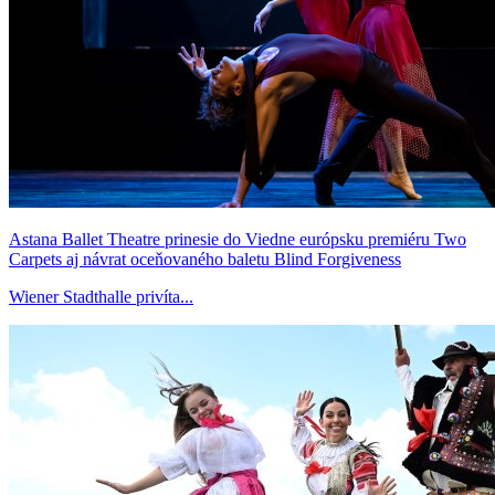
Astana Ballet Theatre prinesie do Viedne európsku premiéru Two
Carpets aj návrat oceňovaného baletu Blind Forgiveness
Wiener Stadthalle privíta...