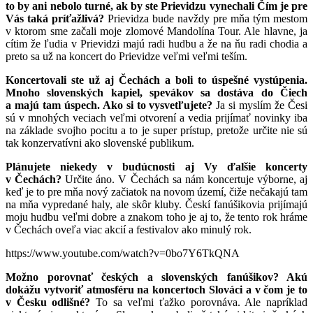
to by ani nebolo turné, ak by ste Prievidzu vynechali Čím je pre
Vás taká príťažlivá?
Prievidza bude navždy pre mňa tým mestom
v ktorom sme začali moje zlomové Mandolína Tour. Ale hlavne, ja
cítim že ľudia v Prievidzi majú radi hudbu a že na ňu radi chodia a
preto sa už na koncert do Prievidze veľmi veľmi teším.
Koncertovali ste už aj Čechách a boli to úspešné vystúpenia.
Mnoho slovenských kapiel, spevákov sa dostáva do Čiech
a majú tam úspech. Ako si to vysvetľujete?
Ja si myslím že Česi
sú v mnohých veciach veľmi otvorení a vedia prijímať novinky iba
na základe svojho pocitu a to je super prístup, pretože určite nie sú
tak konzervatívni ako slovenské publikum.
Plánujete niekedy v budúcnosti aj Vy ďalšie koncerty
v Čechách?
Určite áno. V Čechách sa nám koncertuje výborne, aj
keď je to pre mňa nový začiatok na novom území, čiže nečakajú tam
na mňa vypredané haly, ale skôr kluby. Českí fanúšikovia prijímajú
moju hudbu veľmi dobre a znakom toho je aj to, že tento rok hráme
v Čechách oveľa viac akcií a festivalov ako minulý rok.
https://www.youtube.com/watch?v=0bo7Y6TkQNA
Možno porovnať českých a slovenských fanúšikov? Akú
dokážu vytvoriť atmosféru na koncertoch Slováci a v čom je to
v Česku odlišné?
To sa veľmi ťažko porovnáva. Ale napríklad