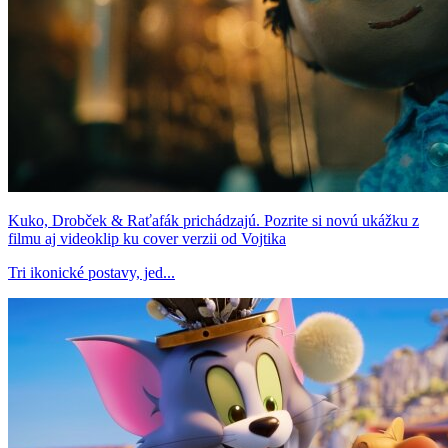
Kuko, Drobček & Raťafák prichádzajú. Pozrite si novú ukážku z
filmu aj videoklip ku cover verzii od Vojtika
Tri ikonické postavy, jed...