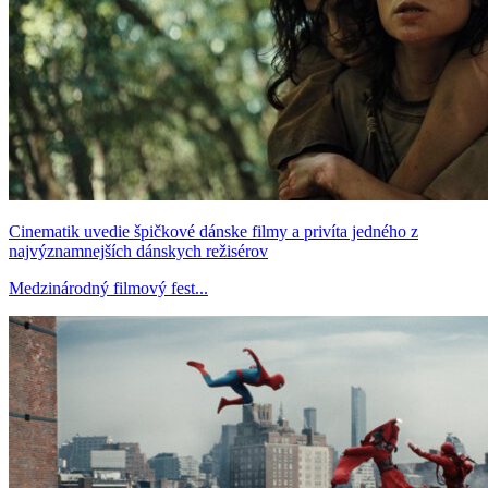
Cinematik uvedie špičkové dánske filmy a privíta jedného z
najvýznamnejších dánskych režisérov
Medzinárodný filmový fest...