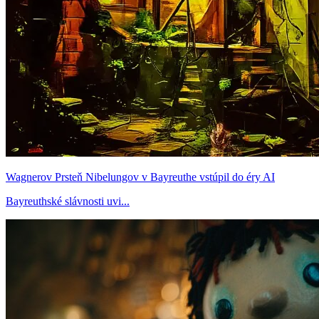
Wagnerov Prsteň Nibelungov v Bayreuthe vstúpil do éry AI
Bayreuthské slávnosti uvi...