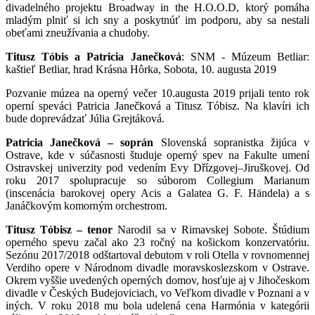
divadelného projektu Broadway in the H.O.O.D, ktorý pomáha
mladým plniť si ich sny a poskytnúť im podporu, aby sa nestali
obeťami zneužívania a chudoby.
Titusz Tóbis a Patricia Janečková
: SNM - Múzeum Betliar:
kaštieľ Betliar, hrad Krásna Hôrka, Sobota, 10. augusta 2019
Pozvanie múzea na operný večer 10.augusta 2019 prijali tento rok
operní speváci Patricia Janečková a Titusz Tóbisz. Na klavíri ich
bude doprevádzať Júlia Grejtáková.
Patricia Janečková – soprán
Slovenská sopranistka žijúca v
Ostrave, kde v súčasnosti študuje operný spev na Fakulte umení
Ostravskej univerzity pod vedením Evy Dřízgovej–Jiruškovej. Od
roku 2017 spolupracuje so súborom Collegium Marianum
(inscenácia barokovej opery Acis a Galatea G. F. Händela) a s
Janáčkovým komorným orchestrom.
Titusz Tóbisz – tenor
Narodil sa v Rimavskej Sobote. Štúdium
operného spevu začal ako 23 ročný na košickom konzervatóriu.
Sezónu 2017/2018 odštartoval debutom v roli Otella v rovnomennej
Verdiho opere v Národnom divadle moravskoslezskom v Ostrave.
Okrem vyššie uvedených operných domov, hosťuje aj v Jihočeskom
divadle v Českých Budejoviciach, vo Veľkom divadle v Poznani a v
iných. V roku 2018 mu bola udelená cena Harmónia v kategórii