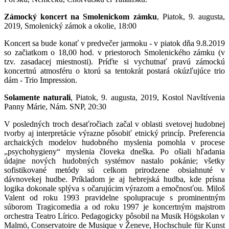
Zámocký koncert na Smolenickom zámku
, Piatok, 9. augusta,
2019, Smolenický zámok a okolie, 18:00
Koncert sa bude konať v predvečer jarmoku - v piatok dňa 9.8.2019
so začiatkom o 18,00 hod. v priestoroch Smolenického zámku (v
tzv. zasadacej miestnosti). Príďte si vychutnať pravú zámockú
koncertnú atmosféru o ktorú sa tentokrát postará okúzľujúce trio
dám - Trio Impression.
Solamente naturali
, Piatok, 9. augusta, 2019, Kostol Navštívenia
Panny Márie, Nám. SNP, 20:30
V posledných troch desaťročiach začal v oblasti svetovej hudobnej
tvorby aj interpretácie výrazne pôsobiť etnický princíp. Preferencia
archaických modelov hudobného myslenia pomohla v procese
„psychohygieny“ myslenia človeka dneška. Po ošiali hľadania
údajne nových hudobných systémov nastalo pokánie; všetky
sofistikované metódy sú celkom prirodzene obsiahnuté v
dávnovekej hudbe. Príkladom je aj hebrejská hudba, kde prísna
logika dokonale splýva s očarujúcim výrazom a emočnosťou. Miloš
Valent od roku 1993 pravidelne spolupracuje s prominentným
súborom Tragicomedia a od roku 1997 je koncertným majstrom
orchestra Teatro Lírico. Pedagogicky pôsobil na Musik Högskolan v
Malmö, Conservatoire de Musique v Ženeve, Hochschule für Kunst