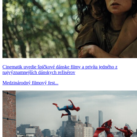
Cinematik uvedie špičkové dánske filmy a privíta jedného z
najvýznamnejších dánskych režisérov
Medzinárodný filmový fest...