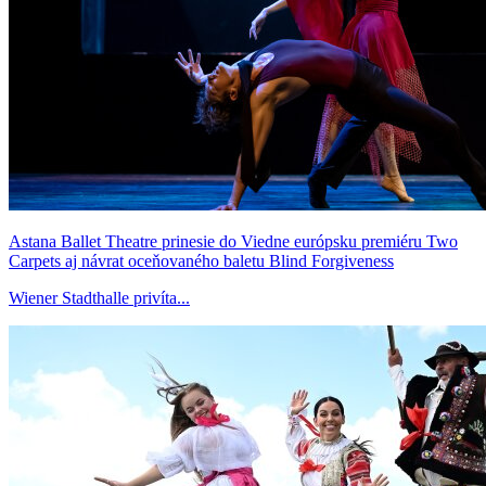
Astana Ballet Theatre prinesie do Viedne európsku premiéru Two
Carpets aj návrat oceňovaného baletu Blind Forgiveness
Wiener Stadthalle privíta...