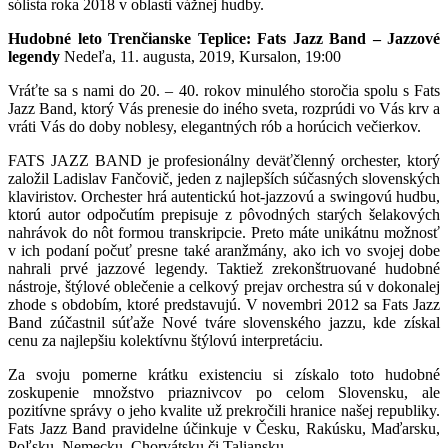
sólista roka 2018 v oblasti vážnej hudby.
Hudobné leto Trenčianske Teplice: Fats Jazz Band – Jazzové
legendy
Nedeľa, 11. augusta, 2019, Kursalon, 19:00
Vráťte sa s nami do 20. – 40. rokov minulého storočia spolu s Fats
Jazz Band, ktorý Vás prenesie do iného sveta, rozprúdi vo Vás krv a
vráti Vás do doby noblesy, elegantných rób a horúcich večierkov.
FATS JAZZ BAND je profesionálny deväťčlenný orchester, ktorý
založil Ladislav Fančovič, jeden z najlepších súčasných slovenských
klaviristov. Orchester hrá autentickú hot-jazzovú a swingovú hudbu,
ktorú autor odpočutím prepisuje z pôvodných starých šelakových
nahrávok do nôt formou transkripcie. Preto máte unikátnu možnosť
v ich podaní počuť presne také aranžmány, ako ich vo svojej dobe
nahrali prvé jazzové legendy. Taktiež zrekonštruované hudobné
nástroje, štýlové oblečenie a celkový prejav orchestra sú v dokonalej
zhode s obdobím, ktoré predstavujú. V novembri 2012 sa Fats Jazz
Band zúčastnil súťaže Nové tváre slovenského jazzu, kde získal
cenu za najlepšiu kolektívnu štýlovú interpretáciu.
Za svoju pomerne krátku existenciu si získalo toto hudobné
zoskupenie množstvo priaznivcov po celom Slovensku, ale
pozitívne správy o jeho kvalite už prekročili hranice našej republiky.
Fats Jazz Band pravidelne účinkuje v Česku, Rakúsku, Maďarsku,
Poľsku, Nemecku, Chorvátsku či Taliansku.