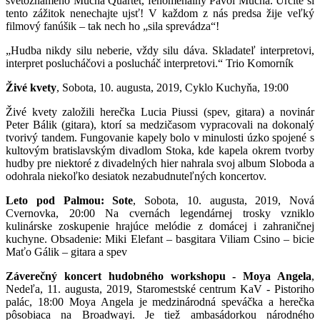
svetoznámeho Mucha Quartet, fenomenálny Pavol Mucha. Určite si
tento zážitok nenechajte ujsť! V každom z nás predsa žije veľký
filmový fanúšik – tak nech ho „sila sprevádza“!
„Hudba nikdy silu neberie, vždy silu dáva. Skladateľ interpretovi,
interpret poslucháčovi a poslucháč interpretovi.“ Trio Komorník
Živé kvety
, Sobota, 10. augusta, 2019, Cyklo Kuchyňa, 19:00
Živé kvety založili herečka Lucia Piussi (spev, gitara) a novinár
Peter Bálik (gitara), ktorí sa medzičasom vypracovali na dokonalý
tvorivý tandem. Fungovanie kapely bolo v minulosti úzko spojené s
kultovým bratislavským divadlom Stoka, kde kapela okrem tvorby
hudby pre niektoré z divadelných hier nahrala svoj album Sloboda a
odohrala niekoľko desiatok nezabudnuteľných koncertov.
Leto pod Palmou: Sote
, Sobota, 10. augusta, 2019, Nová
Cvernovka, 20:00 Na cvernách legendárnej trosky vzniklo
kulinárske zoskupenie hrajúce melódie z domácej i zahraničnej
kuchyne. Obsadenie: Miki Elefant – basgitara Viliam Csino – bicie
Maťo Gálik – gitara a spev
Záverečný koncert hudobného workshopu - Moya Angela
,
Nedeľa, 11. augusta, 2019, Staromestské centrum KaV - Pistoriho
palác, 18:00 Moya Angela je medzinárodná speváčka a herečka
pôsobiaca na Broadwayi. Je tiež ambasádorkou národného