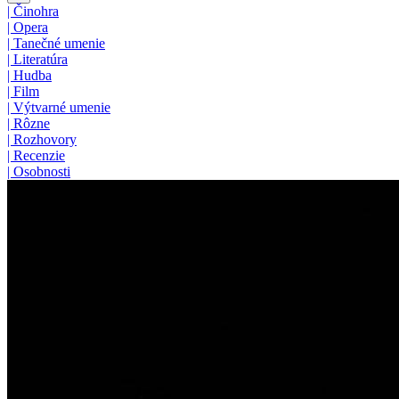
|
Činohra
|
Opera
|
Tanečné umenie
|
Literatúra
|
Hudba
|
Film
|
Výtvarné umenie
|
Rôzne
|
Rozhovory
|
Recenzie
|
Osobnosti