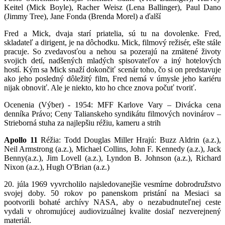
Keitel (Mick Boyle), Racher Weisz (Lena Ballinger), Paul Dano
(Jimmy Tree), Jane Fonda (Brenda Morel) a ďalší
Fred a Mick, dvaja starí priatelia, sú tu na dovolenke. Fred,
skladateľ a dirigent, je na dôchodku. Mick, filmový režisér, ešte stále
pracuje. So zvedavosťou a nehou sa pozerajú na zmätené životy
svojich detí, nadšených mladých spisovateľov a iný hotelových
hostí. Kým sa Mick snaží dokončiť scenár toho, čo si on predstavuje
ako jeho posledný dôležitý film, Fred nemá v úmysle jeho kariéru
nijak obnoviť. Ale je niekto, kto ho chce znova počuť tvoriť.
Ocenenia (Výber) - 1954: MFF Karlove Vary – Divácka cena
denníka Právo; Ceny Talianskeho syndikátu filmových novinárov –
Strieborná stuha za najlepšiu réžiu, kameru a strih
Apollo 11
Réžia: Todd Douglas Miller Hrajú: Buzz Aldrin (a.z.),
Neil Armstrong (a.z.), Michael Collins, John F. Kennedy (a.z.), Jack
Benny(a.z.), Jim Lovell (a.z.), Lyndon B. Johnson (a.z.), Richard
Nixon (a.z.), Hugh O'Brian (a.z.)
20. júla 1969 vyvrcholilo najsledovanejšie vesmírne dobrodružstvo
svojej doby. 50 rokov po panenskom pristání na Mesiaci sa
pootvorili bohaté archívy NASA, aby o nezabudnuteľnej ceste
vydali v ohromujúcej audiovizuálnej kvalite dosiaľ nezverejnený
materiál.