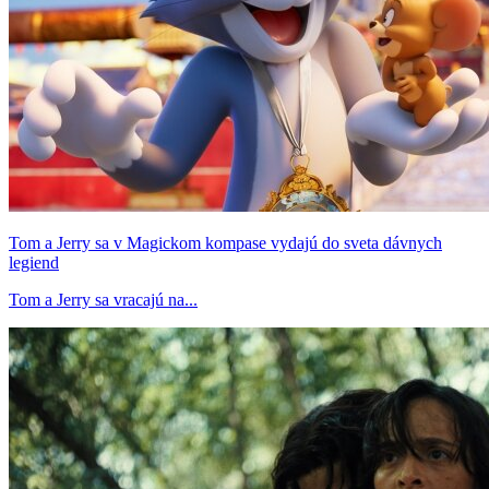
Tom a Jerry sa v Magickom kompase vydajú do sveta dávnych
legiend
Tom a Jerry sa vracajú na...