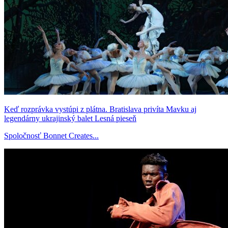
Keď rozprávka vystúpi z plátna. Bratislava privíta Mavku aj
legendárny ukrajinský balet Lesná pieseň
Spoločnosť Bonnet Creates...