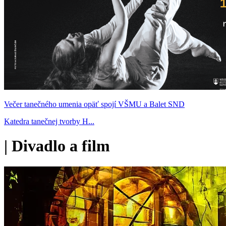
Večer tanečného umenia opäť spojí VŠMU a Balet SND
Katedra tanečnej tvorby H...
|
Divadlo a film