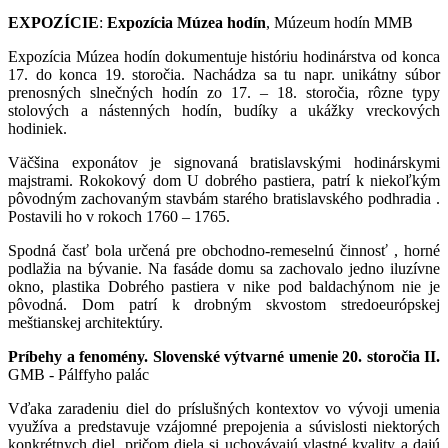
EXPOZÍCIE
:
Expozícia Múzea hodín
, Múzeum hodín MMB
Expozícia Múzea hodín dokumentuje históriu hodinárstva od konca
17. do konca 19. storočia. Nachádza sa tu napr. unikátny súbor
prenosných slnečných hodín zo 17. – 18. storočia, rôzne typy
stolových a nástenných hodín, budíky a ukážky vreckových
hodiniek.
Väčšina exponátov je signovaná bratislavskými hodinárskymi
majstrami. Rokokový dom U dobrého pastiera, patrí k niekoľkým
pôvodným zachovaným stavbám starého bratislavského podhradia .
Postavili ho v rokoch 1760 – 1765.
Spodná časť bola určená pre obchodno-remeselnú činnosť , horné
podlažia na bývanie. Na fasáde domu sa zachovalo jedno iluzívne
okno, plastika Dobrého pastiera v nike pod baldachýnom nie je
pôvodná. Dom patrí k drobným skvostom stredoeurópskej
meštianskej architektúry.
Príbehy a fenomény. Slovenské výtvarné umenie 20. storočia II.
GMB - Pálffyho palác
Vďaka zaradeniu diel do príslušných kontextov vo vývoji umenia
využíva a predstavuje vzájomné prepojenia a súvislosti niektorých
konkrétnych diel, pričom diela si uchovávajú vlastné kvality a dajú