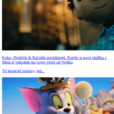
Kuko, Drobček & Raťafák prichádzajú. Pozrite si novú ukážku z
filmu aj videoklip ku cover verzii od Vojtika
Tri ikonické postavy, jed...