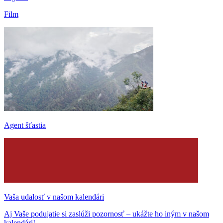
Film
Agent šťastia
Vaša udalosť v našom kalendári
Aj Vaše podujatie si zaslúži pozornosť – ukážte ho iným v našom
kalendári!