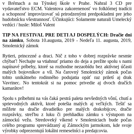
v Brémach a na Týnskej škole v Prahe. Nahral 3 CD pre
vydavateľstvo ECM. Valentova zakorenenosť vo folklórnej tradícii
a schopnosť improvizovať sú prirodzenými predpokladmi pre jeho
hudobnícku všestrannosť. Účinkujúci: Solamente naturali Umelecký
vedúci / husle: Miloš Valent
TIP NA FESTIVAL PRE DETI AJ DOSPELÝCH:
Dračie dni
na zámku
, Sobota 10.augusta, 2019 - Nedeľa 11. augusta, 2019,
Smolenický zámok
Rytieri, princezné a draci. Nič z toho v dobrej rozprávke nesmie
chýbať! Nechajte sa vtiahnuť priamo do deja a prežite spolu s nami
napínavé príbehy, ktoré sa rozhodne nezaobídu bez aktívnej účasti
malých bojovníkov a víl. Na čarovný Smolenický zámok počas
tohto unikátneho rodinného podujatia opäť raz priletí aj drak
Vavrinec. No tentokrát si na pomoc privedie aj dvoch dračích
kamarátov!
Spolu s príbehmi na vás čaká pestrá paleta nevšedných vôní, chutí a
sprievodných aktivít, ktoré potešia malých aj veľkých. Tešiť sa
môžete na dračie divadielko pre malých drakobijcov, dračie
rozprávky, streľbu z luku či prehliadku zámku s výstupom na
zámockú vežu. Stredoveký víkend v Smoleniciach bude počas
celého programu sprevádzaný aj Zámockým jarmokom, kde svoje
výrobky odprezentujú lokálni remeselníci a predajcovia.