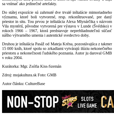
sa vnímať ako jedinečné artefakty.
Do stálej expozície sú zahrnuté dve trvalé inštalácie mimoriadneho
významu, ktoré boli vytvorené, resp. rekonštruované, pre daný
priestor in situ. Tou prvou je inštalácia Alexa Mlynárčika s názvom
Vila mystérií, pôvodne vytvorená pre výstavu v Lunde (Švédsko) v
rokoch 1966 – 1967, ktorá predstavuje neprehliadnuteľnú súčasť
nášho výtvarného umenia i autentické svedectvo doby.
Druhou je inštalácia Pasáž od Mateja Kréna, pozostávajúca z takmer
15 000 kníh, ktoré spolu so zrkadlami vytvárajú ilúziu nekonečného
priestoru a nekonečnosti ľudského poznania. Autor ju daroval GMB
v roku 2004.
Kurátorka: Mgr. Zsófia Kiss-Szemán
Zdroj: mojakultura.sk Foto: GMB
Autor článku: CultureBase