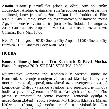
Aladin
Aladin je vzrušujúci príbeh o očarujúcom pouličným
zlodejíčkovi Aladinovi, gurážnej a cieľavedomej princeznej Jasmíne
a džínovi, ktorý je dosť možno kľúčom k ich budúcnosti. Film
režíruje Guy Ritchie, ktorý do rozprávkového prístavného mesta
Agrabahu vnesie svižnú a strhujúcu akciu. Sobota, 10. augusta,
2019 Cinema City Aupark 11:50 Cinema City Eurovea 11:50
Cinemax Bory Mall 16:00
Nedeľa, 11. augusta, 2019 Cinema City Aupark 11:50 Cinema City
Eurovea 11:50 Cinemax Bory Mall 16:00
HUDBA
:
Koncert filmovej hudby - Trio Komorník & Pavol Mucha
,
Piatok, 9. augusta 2019, SIEDMA STRUNA, 20:00
Multižánrové komorné trio Komorník v Siedmej strune.Trio
Komorník sa venuje mnohým žánrom od klasickej hudby cez
modernú, rockovú, popovú, muzikálovú, až po evergreeny a vlastné
kompozície. Ďalšou výraznou stránkou jeho repertoáru je filmová
hudba a práve s výberom melódií nadčasových diel strieborného
plátna sa predstaví na tomto koncerte. Tentokrát vystúpi v
netradičnom zložení – spolu s Petrom Mojžišíkom (klavír) a Miriam
Košeckou (flauta) výnimočne zahrá na violončelo člen