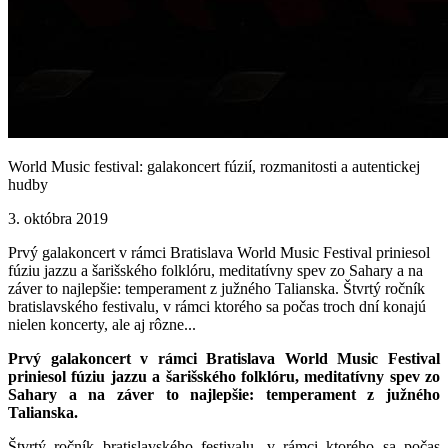
World Music festival: galakoncert fúzií, rozmanitosti a autentickej
hudby
3. októbra 2019
Prvý galakoncert v rámci Bratislava World Music Festival priniesol
fúziu jazzu a šarišského folklóru, meditatívny spev zo Sahary a na
záver to najlepšie: temperament z južného Talianska. Štvrtý ročník
bratislavského festivalu, v rámci ktorého sa počas troch dní konajú
nielen koncerty, ale aj rôzne...
Prvý galakoncert v rámci Bratislava World Music Festival
priniesol fúziu jazzu a šarišského folklóru, meditatívny spev zo
Sahary a na záver to najlepšie: temperament z južného
Talianska.
Štvrtý ročník bratislavského festivalu, v rámci ktorého sa počas