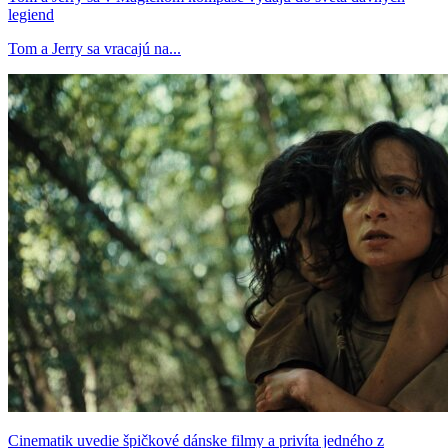
legiend
Tom a Jerry sa vracajú na...
Cinematik uvedie špičkové dánske filmy a privíta jedného z