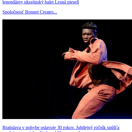
legendárny ukrajinský balet Lesná pieseň
Spoločnosť Bonnet Creates...
Bratislava v pohybe oslavuje 30 rokov. Jubilejný ročník spúšťa