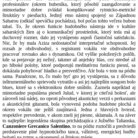
profesionálov (okrem bubeníka, ktorý pôsobil zaangažovanie a
mimoriadne dobre zvládal komplikované rytmicko-metrické
štruktúry v piesňach). Jediný etno nástroj spojený so Západnou
Saharou (odkiaľ speváčka pochádza), bol počas tohto večera bubon
tabal. To, že okrem funkcie hudobného nástroja ide v kultúre
saharských žien aj o komunikačný prostriedok, ktorý teda má aj
duchovný rozmer, dalo jej vystúpeniu aspoň čiastočnú satisfakciu.
Nie, že by mala Aziza nedostatočné interpretačné schopnosti. Jej
rozsah je obdivuhodný, s registrami vokálu vie obdivuhodne
pracovať rovnako ako s dynamikou. Od vyššie položených polôh,
kde sa prejavuje jej nežný, takmer až anjelsky hlas, cez stredné až
po hlboké polohy, ktoré podporujú meditatívnu funkciu piesní, sa
dokázala pohybovať hladko a presvedčivo. Ale bola v tom na pódiu
sama. Paradoxne, to, čo malo byť gro jej vystúpenia, sa z dôvodu
inštrumentálneho sprievodu vytratilo a asi jej najlepším songom bolo
blues, ktoré sa s elektronikou dobre snúbilo. Zaznela napríklad aj
mimoriadne populárna pieseň Julud, v ktorej je citeľná bolesť, ale
zároveň istá nádej, no oproti pôvodnej akustickej verzii s perkusiami
a akustickými gitarami, bola vynovená podoba hudobne plochá a
okrem vokálu nie príliš zaujímavá. Jedna z hlavných hviezd,
respektíve prevedenie, v akom zneli jej piesne, sklamala. A na záver
to najlepšie: legendárna skupina prichádzajúca z Južného Talianska,
Canzoniere Grecanico Salentino
, to na pódiu roztočili a predviedli
predstavenie plné hypnotického tanca, vášnivej, energickej hudby
bohatú na rytmy a okorenenú aj štipkou mágie.