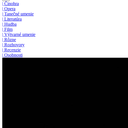
|
Činohra
|
Opera
|
Tanečné umenie
|
Literatúra
|
Hudba
|
Film
|
Výtvarné umenie
|
Rôzne
|
Rozhovory
|
Recenzie
|
Osobnosti