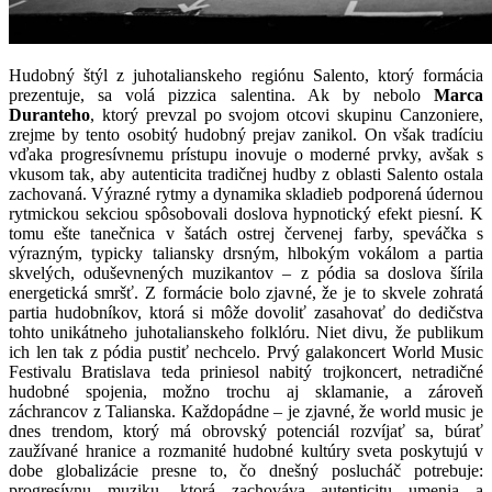
Hudobný štýl z juhotalianskeho regiónu Salento, ktorý formácia
prezentuje, sa volá pizzica salentina. Ak by nebolo
Marca
Duranteho
, ktorý prevzal po svojom otcovi skupinu Canzoniere,
zrejme by tento osobitý hudobný prejav zanikol. On však tradíciu
vďaka progresívnemu prístupu inovuje o moderné prvky, avšak s
vkusom tak, aby autenticita tradičnej hudby z oblasti Salento ostala
zachovaná. Výrazné rytmy a dynamika skladieb podporená údernou
rytmickou sekciou spôsobovali doslova hypnotický efekt piesní. K
tomu ešte tanečnica v šatách ostrej červenej farby, speváčka s
výrazným, typicky taliansky drsným, hlbokým vokálom a partia
skvelých, oduševnených muzikantov – z pódia sa doslova šírila
energetická smršť. Z formácie bolo zjavné, že je to skvele zohratá
partia hudobníkov, ktorá si môže dovoliť zasahovať do dedičstva
tohto unikátneho juhotalianskeho folklóru. Niet divu, že publikum
ich len tak z pódia pustiť nechcelo. Prvý galakoncert World Music
Festivalu Bratislava teda priniesol nabitý trojkoncert, netradičné
hudobné spojenia, možno trochu aj sklamanie, a zároveň
záchrancov z Talianska. Každopádne – je zjavné, že world music je
dnes trendom, ktorý má obrovský potenciál rozvíjať sa, búrať
zaužívané hranice a rozmanité hudobné kultúry sveta poskytujú v
dobe globalizácie presne to, čo dnešný poslucháč potrebuje:
progresívnu muziku, ktorá zachováva autenticitu umenia a