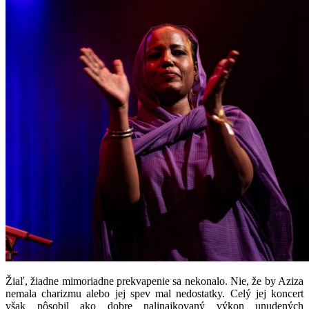
Žiaľ, žiadne mimoriadne prekvapenie sa nekonalo. Nie, že by Aziza
nemala charizmu alebo jej spev mal nedostatky. Celý jej koncert
však pôsobil ako dobre nalinajkovaný výkon unudených