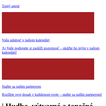
Tajný agent
Vaša udalosť v našom kalendári
Aj Vaše podujatie si zaslúži pozornosť – ukážte ho iným v našom
kalendári!
Staňte sa našim partnerom
Rozšírte svoj dosah v kultúrnom svete – staňte sa naším partnerom!