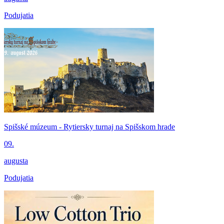
Podujatia
Spišské múzeum - Rytiersky turnaj na Spišskom hrade
09.
augusta
Podujatia