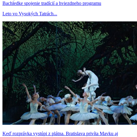
Bachledke spojenie tradícií a hviezdneho programu
Leto vo Vysokých Tatrách...
Keď rozprávka vystúpi z plátna. Bratislava privíta Mavku aj