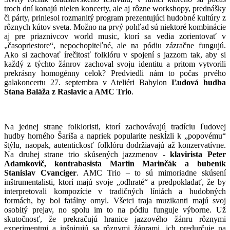
troch dní konajú nielen koncerty, ale aj rôzne workshopy, prednášky
či párty, priniesol rozmanitý program prezentujúci hudobné kultúry z
rôznych kútov sveta. Možno na prvý pohľad sú niektoré kombinácie
aj pre priaznivcov world music, ktorí sa vedia zorientovať v
„časopriestore“, nepochopiteľné, ale na pódiu zázračne fungujú.
Ako si zachovať írečitosť folklóru v spojení s jazzom tak, aby si
každý z týchto žánrov zachoval svoju identitu a pritom vytvorili
prekrásny homogénny celok? Predviedli nám to počas prvého
galakoncertu 27. septembra v Ateliéri Babylon
Ľudová hudba
Stana Baláža z Raslavíc a AMC Trio
.
Na jednej strane folkloristi, ktorí zachovávajú tradíciu ľudovej
hudby horného Šariša a napriek popularite neskĺzli k „popovému“
štýlu, naopak, autentickosť folklóru dodržiavajú až konzervatívne.
Na druhej strane trio skúsených jazzmenov -
klavirista Peter
Adamkovič, kontrabasista Martin Marinčák a bubeník
Stanislav Cvanciger
. AMC Trio – to sú mimoriadne skúsení
inštrumentalisti, ktorí majú svoje „odhraté“ a predpokladať, že by
interpretovali kompozície v tradičných líniách a hudobných
formách, by bol fatálny omyl. Všetci traja muzikanti majú svoj
osobitý prejav, no spolu im to na pódiu funguje výborne. Už
skutočnosť, že prekračujú hranice jazzového žánru rôznymi
experimentmi a inšpirujú sa rôznymi žánrami, ich predurčuje na