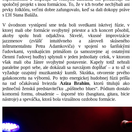
spoločný projekt s inou formáciou. To, že v ich tvorbe nechýbali ani
prvky folklóru, veľmi dobre zafungovalo, keď sa dali dokopy práve
s ĽH Stana Baláža.
V úvodnom vystúpení sme teda boli svedkami iskrivej fúzie, v
ktorej mali obe formácie svojbytný priestor a ich koncert pôsobil,
akoby spolu hrali odjakživa. Skvelé, vkusné improvizácie
jazzmenov (zvlášť intuitívneho a zároveň skúseného
inštrumentalistu Petra Adamkoviča) v spojení so šarišskými
ľudovkami, vynikajúcim primášom (a samozrejme aj ostatnými
členmi ľudovej hudby) splynuli v jeden jednoliaty celok, v ktorom
však mali oba žánre svojbytné postavenie. Kapely totiž nehrali
paralelne popri sebe, ale dokázali sa navzájom dopĺňať – a to už si
vyžaduje ozajstný muzikantský kumšt. Skrátka, otvorenie prvého
galakoncertu na výbornú. Po tejto energickej hudobnej fúzii prišla
na rad očakávaná hviezda
Aziza Brahim
, ktorú titulujú ako
jedinečnú ženskú predstaviteľku „púštneho blues“. Pódium dostalo
komornú formu, obsadenie – úsporné trio (basgitara, gitara, bicie
nástroje) a speváčka, ktorá bola vizuálnou ozdobou formácie.