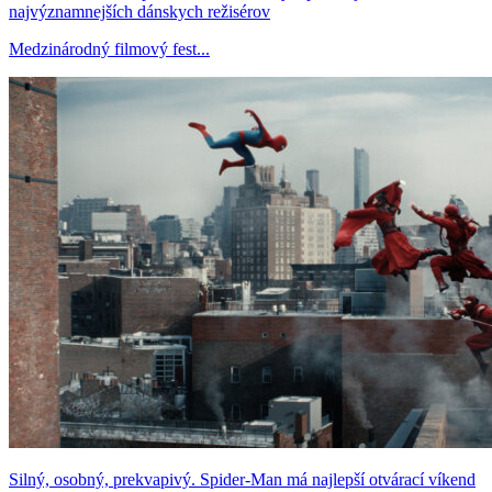
najvýznamnejších dánskych režisérov
Medzinárodný filmový fest...
Silný, osobný, prekvapivý. Spider-Man má najlepší otvárací víkend