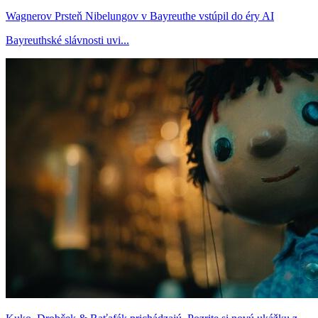
Wagnerov Prsteň Nibelungov v Bayreuthe vstúpil do éry AI
Bayreuthské slávnosti uvi...