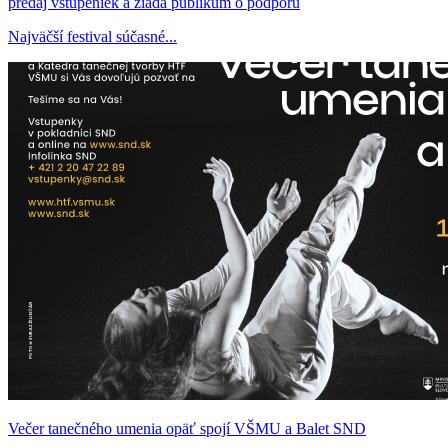
predaj vstupeniek a žiada publikum o podporu
Najväčší festival súčasné...
Večer tanečného umenia opäť spojí VŠMU a Balet SND