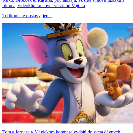
Kuko, Drobček & Raťafák prichádzajú. Pozrite si novú ukážku z
filmu aj videoklip ku cover verzii od Vojtika
Tri ikonické postavy, jed...
Tom a Jerry sa v Magickom kompase vydajú do sveta dávnych