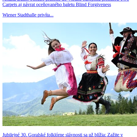
Carpets aj návrat oceňovaného baletu Blind Forgiveness
Wiener Stadthalle privíta...
Jubilejné 30. Goralské folklórne slávnosti sa už blížia: Zažite v