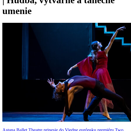
|
Hudba, výtvarné a tanečné
umenie
Astana Ballet Theatre prinesie do Viedne európsku premiéru Two