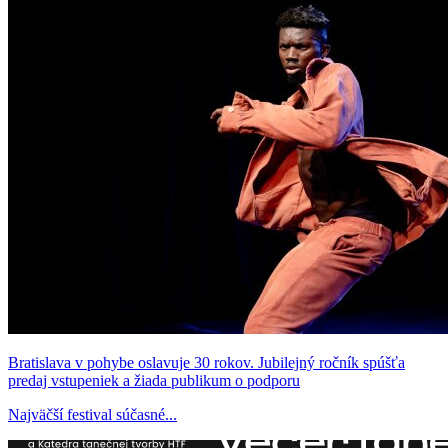
Bratislava v pohybe oslavuje 30 rokov. Jubilejný ročník spúšťa
predaj vstupeniek a žiada publikum o podporu
Najväčší festival súčasné...