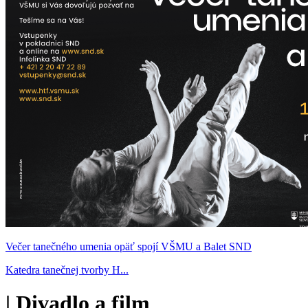
Večer tanečného umenia opäť spojí VŠMU a Balet SND
Katedra tanečnej tvorby H...
|
Divadlo a film