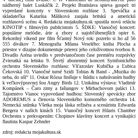
nádherný balet Luskáčik 2. Projekt Bratislava spieva gospel: tri
vypredané koncerty v Slovenskom rozhlase 3. Speváčka a
skladateľka Katarína Máliková zaujala britskú a americkú
rozhlasovú scénu 4. Redakcia mojakultura.sk spustila novú reláciu
KINOTIP s filmovým publicistom 5. ŠDKE: Vianočný koncert:
populárne melódie, árie a zbory z najobľúbenejších opier 6.
Rekordný víkend pre film Šťastný Nový rok: pozrelo si ho až 56
555 divákov 7. Monografia Milana Veselého: kniha Plocha a
priestor v dizajne dokumentuje prierez jeho celoživotnou tvorbou 8.
Divadlo Aréna uviedlo v predvianočnom čase premiéru rozprávky
Zvieratká na letisku 9. Štvrtý abonentný koncert Symfonického
orchestra Slovenského rozhlasu: Víťazoslav Kubička a Ľubica
Čekovská 10. Vianočné turné Szidi Tobias & Band - „Muzika do
neba, do uší“ 11. Oskar Rózsa finišuje v štúdiu s nahrávaním hudby
k veľkovýpravnej šou Angry Birds 12. Unikátna výstava: Vladimír
Kompánek – Čaro zimy a fašiangov v Mirbachovom paláci 13.
Tajomstvo Vianoc vypovedané hudbou: Slovenský spevácky zbor
ADOREMUS a členovia Slovenského komorného orchestra 14.
Nemecká snímka Všetka moja láska režiséra a scenáristu Edwarda
Bergera v našich kinách 15. Vianočný koncert Hilaris Chamber
Orchestra s prekvapením: Chopinov klavírny koncert a vynikajúci
flautista Kaspar Zehnder
zdroj: redakcia mojakultura.sk