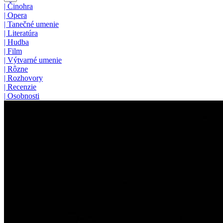
|
Činohra
|
Opera
|
Tanečné umenie
|
Literatúra
|
Hudba
|
Film
|
Výtvarné umenie
|
Rôzne
|
Rozhovory
|
Recenzie
|
Osobnosti