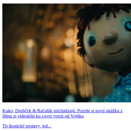
Kuko, Drobček & Raťafák prichádzajú. Pozrite si novú ukážku z
filmu aj videoklip ku cover verzii od Vojtika
Tri ikonické postavy, jed...