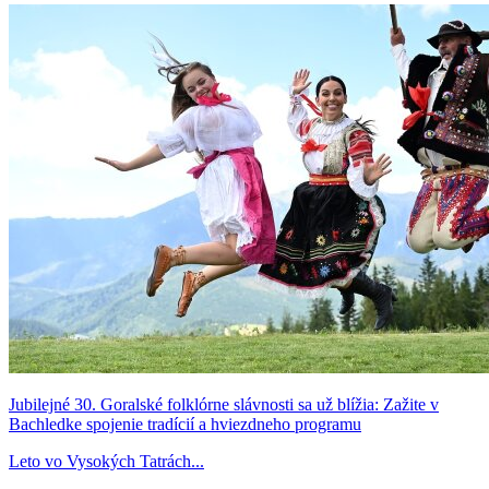
Jubilejné 30. Goralské folklórne slávnosti sa už blížia: Zažite v
Bachledke spojenie tradícií a hviezdneho programu
Leto vo Vysokých Tatrách...