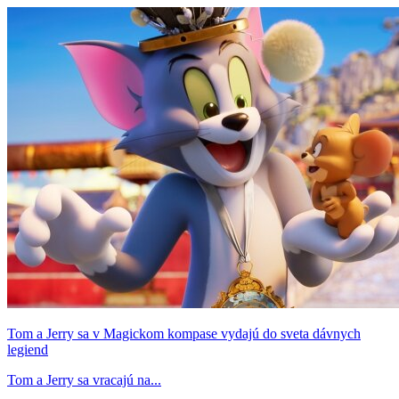
Tom a Jerry sa v Magickom kompase vydajú do sveta dávnych
legiend
Tom a Jerry sa vracajú na...