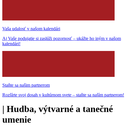
Vaša udalosť v našom kalendári
Aj Vaše podujatie si zaslúži pozornosť – ukážte ho iným v našom
kalendári!
Staňte sa našim partnerom
Rozšírte svoj dosah v kultúrnom svete – staňte sa naším partnerom!
|
Hudba, výtvarné a tanečné
umenie