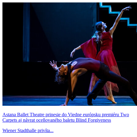
Astana Ballet Theatre prinesie do Viedne európsku premiéru Two
Carpets aj návrat oceňovaného baletu Blind Forgiveness
Wiener Stadthalle privíta...