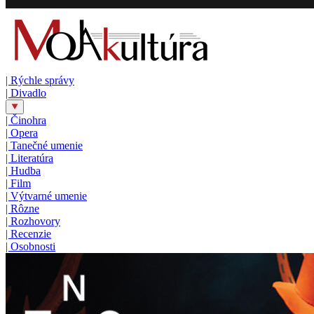
|
Rýchle správy
|
Divadlo
|
Činohra
|
Opera
|
Tanečné umenie
|
Literatúra
|
Hudba
|
Film
|
Výtvarné umenie
|
Rôzne
|
Rozhovory
|
Recenzie
|
Osobnosti