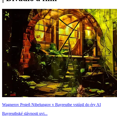
Wagnerov Prsteň Nibelungov v Bayreuthe vstúpil do éry AI
Bayreuthské slávnosti uvi...