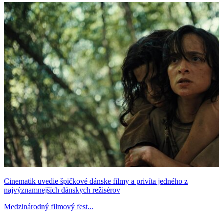
Cinematik uvedie špičkové dánske filmy a privíta jedného z
najvýznamnejších dánskych režisérov
Medzinárodný filmový fest...