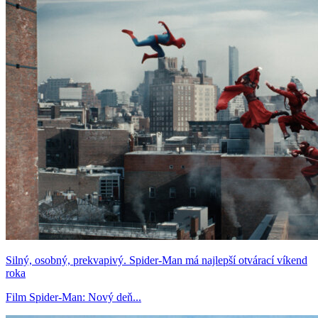
Silný, osobný, prekvapivý. Spider-Man má najlepší otvárací víkend
roka
Film Spider-Man: Nový deň...