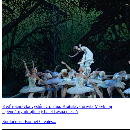
Keď rozprávka vystúpi z plátna. Bratislava privíta Mavku aj
legendárny ukrajinský balet Lesná pieseň
Spoločnosť Bonnet Creates...