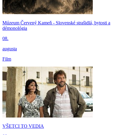
Múzeum Červený Kameň - Slovenské strašidlá, bytosti a
démonológia
08.
augusta
Film
VŠETCI TO VEDIA