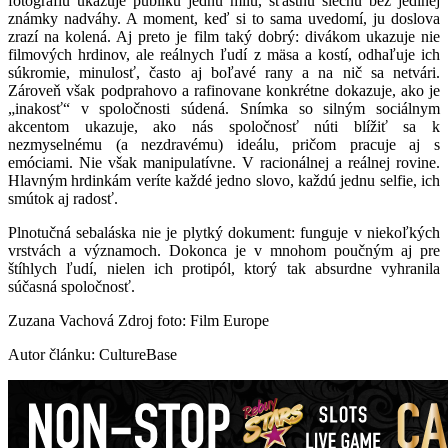
fotografiu ukazuje publiku jednu milú, šťastnú slečnu bez jedinej
známky nadváhy. A moment, keď si to sama uvedomí, ju doslova
zrazí na kolená. Aj preto je film taký dobrý: divákom ukazuje nie
filmových hrdinov, ale reálnych ľudí z mäsa a kostí, odhaľuje ich
súkromie, minulosť, často aj boľavé rany a na nič sa netvári.
Zároveň však podprahovo a rafinovane konkrétne dokazuje, ako je
„inakosť“ v spoločnosti súdená. Snímka so silným sociálnym
akcentom ukazuje, ako nás spoločnosť núti blížiť sa k
nezmyselnému (a nezdravému) ideálu, pričom pracuje aj s
emóciami. Nie však manipulatívne. V racionálnej a reálnej rovine.
Hlavným hrdinkám veríte každé jedno slovo, každú jednu selfie, ich
smútok aj radosť.
Plnotučná sebaláska nie je plytký dokument: funguje v niekoľkých
vrstvách a významoch. Dokonca je v mnohom poučným aj pre
štíhlych ľudí, nielen ich protipól, ktorý tak absurdne vyhranila
súčasná spoločnosť.
Zuzana Vachová Zdroj foto: Film Europe
Autor článku: CultureBase