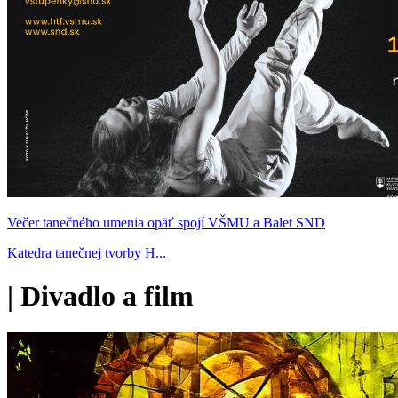
Večer tanečného umenia opäť spojí VŠMU a Balet SND
Katedra tanečnej tvorby H...
|
Divadlo a film