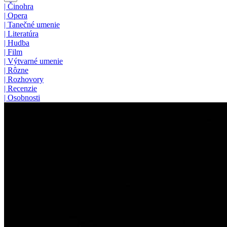
|
Činohra
|
Opera
|
Tanečné umenie
|
Literatúra
|
Hudba
|
Film
|
Výtvarné umenie
|
Rôzne
|
Rozhovory
|
Recenzie
|
Osobnosti