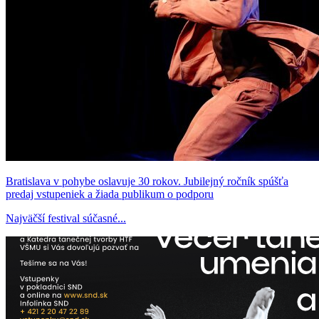
Bratislava v pohybe oslavuje 30 rokov. Jubilejný ročník spúšťa
predaj vstupeniek a žiada publikum o podporu
Najväčší festival súčasné...