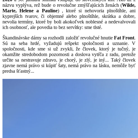
názvu vyplýva, rež bude o revolučne zmýšľajúcich ženách (
Wilde,
Marte, Helene a Pauline
) , ktoré si nehovoria plnoštíhle, ani
kyprejších tvarov, či objemné alebo plnoštíhle, skrátka a dobre,
nevolia termíny, ktoré by boli akokoľvek noblesné a nedevalvovali
ich osobnosť, ale povedia to bez servítky: sme tlsté.
Škandinávske dámy sa rozhodli založiť revolučné hnutie
Fat Front
.
Sú na seba hrdé, vyžadujú rešpekt spoločnosti a uznanie. V
spoločnosti, kde sme si už zvykli, že človek, ktorý je tučný, je
okamžite stredobodom pozornosti a doslova vytŕča z radu, pretože
určite sa nestravuje zdravo, je chorý, je zlý, je iný... Taký človek
zjavne nemá právo si kúpiť šaty, nemá právo na lásku, nemôže byť
predsa šťastný...