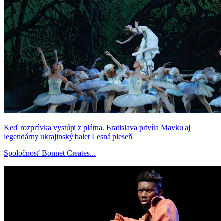
Keď rozprávka vystúpi z plátna. Bratislava privíta Mavku aj
legendárny ukrajinský balet Lesná pieseň
Spoločnosť Bonnet Creates...