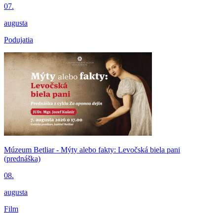
07.
augusta
Podujatia
Múzeum Betliar - Mýty alebo fakty: Levočská biela pani
(prednáška)
08.
augusta
Film