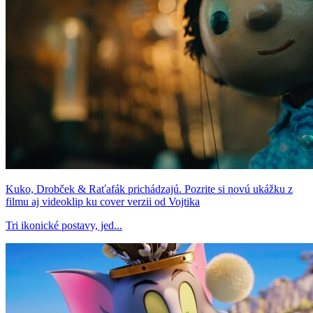
Kuko, Drobček & Raťafák prichádzajú. Pozrite si novú ukážku z
filmu aj videoklip ku cover verzii od Vojtika
Tri ikonické postavy, jed...