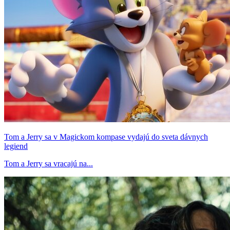
Tom a Jerry sa v Magickom kompase vydajú do sveta dávnych
legiend
Tom a Jerry sa vracajú na...