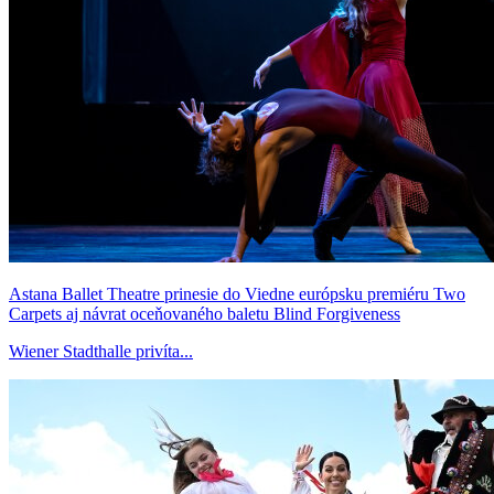
Astana Ballet Theatre prinesie do Viedne európsku premiéru Two
Carpets aj návrat oceňovaného baletu Blind Forgiveness
Wiener Stadthalle privíta...