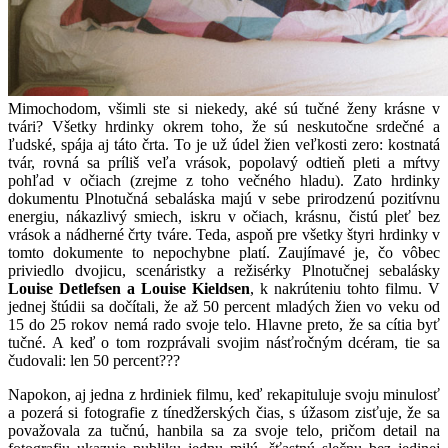
Mimochodom, všimli ste si niekedy, aké sú tučné ženy krásne v
tvári? Všetky hrdinky okrem toho, že sú neskutočne srdečné a
ľudské, spája aj táto črta. To je už údel žien veľkosti zero: kostnatá
tvár, rovná sa príliš veľa vrások, popolavý odtieň pleti a mŕtvy
pohľad v očiach (zrejme z toho večného hladu). Zato hrdinky
dokumentu Plnotučná sebaláska majú v sebe prirodzenú pozitívnu
energiu, nákazlivý smiech, iskru v očiach, krásnu, čistú pleť bez
vrások a nádherné črty tváre. Teda, aspoň pre všetky štyri hrdinky v
tomto dokumente to nepochybne platí. Zaujímavé je, čo vôbec
priviedlo dvojicu, scenáristky a režisérky Plnotučnej sebalásky
Louise Detlefsen a Louise Kieldsen
, k nakrúteniu tohto filmu. V
jednej štúdii sa dočítali, že až 50 percent mladých žien vo veku od
15 do 25 rokov nemá rado svoje telo. Hlavne preto, že sa cítia byť
tučné. A keď o tom rozprávali svojim násťročným dcéram, tie sa
čudovali: len 50 percent???
Napokon, aj jedna z hrdiniek filmu, keď rekapituluje svoju minulosť
a pozerá si fotografie z tínedžerských čias, s úžasom zisťuje, že sa
považovala za tučnú, hanbila sa za svoje telo, pričom detail na