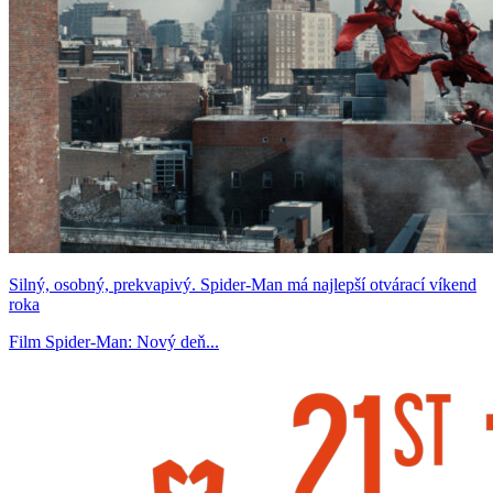
Silný, osobný, prekvapivý. Spider-Man má najlepší otvárací víkend
roka
Film Spider-Man: Nový deň...