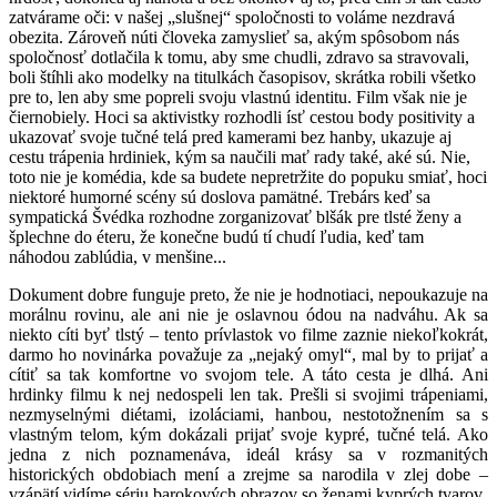
zatvárame oči: v našej „slušnej“ spoločnosti to voláme nezdravá
obezita. Zároveň núti človeka zamyslieť sa, akým spôsobom nás
spoločnosť dotlačila k tomu, aby sme chudli, zdravo sa stravovali,
boli štíhli ako modelky na titulkách časopisov, skrátka robili všetko
pre to, len aby sme popreli svoju vlastnú identitu. Film však nie je
čiernobiely. Hoci sa aktivistky rozhodli ísť cestou body positivity a
ukazovať svoje tučné telá pred kamerami bez hanby, ukazuje aj
cestu trápenia hrdiniek, kým sa naučili mať rady také, aké sú. Nie,
toto nie je komédia, kde sa budete nepretržite do popuku smiať, hoci
niektoré humorné scény sú doslova pamätné. Trebárs keď sa
sympatická Švédka rozhodne zorganizovať blšák pre tlsté ženy a
šplechne do éteru, že konečne budú tí chudí ľudia, keď tam
náhodou zablúdia, v menšine...
Dokument dobre funguje preto, že nie je hodnotiaci, nepoukazuje na
morálnu rovinu, ale ani nie je oslavnou ódou na nadváhu. Ak sa
niekto cíti byť tlstý – tento prívlastok vo filme zaznie niekoľkokrát,
darmo ho novinárka považuje za „nejaký omyl“, mal by to prijať a
cítiť sa tak komfortne vo svojom tele. A táto cesta je dlhá. Ani
hrdinky filmu k nej nedospeli len tak. Prešli si svojimi trápeniami,
nezmyselnými diétami, izoláciami, hanbou, nestotožnením sa s
vlastným telom, kým dokázali prijať svoje kypré, tučné telá. Ako
jedna z nich poznamenáva, ideál krásy sa v rozmanitých
historických obdobiach mení a zrejme sa narodila v zlej dobe –
vzápätí vidíme sériu barokových obrazov so ženami kyprých tvarov.