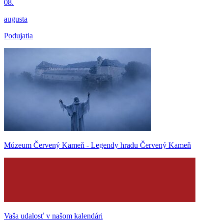
08.
augusta
Podujatia
Múzeum Červený Kameň - Legendy hradu Červený Kameň
Vaša udalosť v našom kalendári