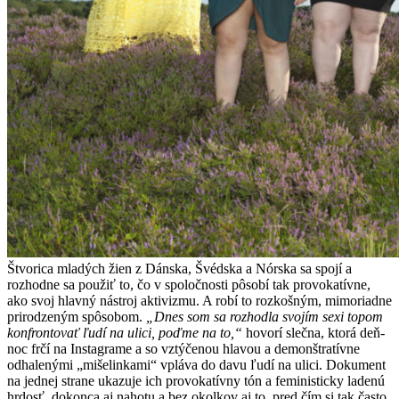
Štvorica mladých žien z Dánska, Švédska a Nórska sa spojí a
rozhodne sa použiť to, čo v spoločnosti pôsobí tak provokatívne,
ako svoj hlavný nástroj aktivizmu. A robí to rozkošným, mimoriadne
prirodzeným spôsobom.
„Dnes som sa rozhodla svojím sexi topom
konfrontovať ľudí na ulici, poďme na to,“
hovorí slečna, ktorá deň-
noc frčí na Instagrame a so vztýčenou hlavou a demonštratívne
odhalenými „mišelinkami“ vpláva do davu ľudí na ulici. Dokument
na jednej strane ukazuje ich provokatívny tón a feministicky ladenú
hrdosť, dokonca aj nahotu a bez okolkov aj to, pred čím si tak často