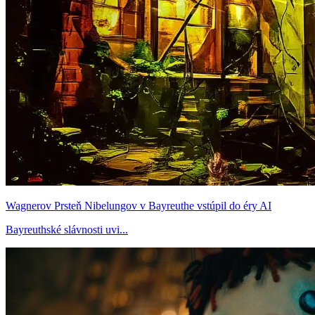
Wagnerov Prsteň Nibelungov v Bayreuthe vstúpil do éry AI
Bayreuthské slávnosti uvi...