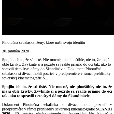
Plnotučná sebaláska: ženy, ktoré našli svoju identitu
30. januára 2020
Spojilo ich to, že sú tlsté. Nie mocné, nie plnoštíhle, nie to, že majú
oblé krivky. Zvyknite si a pozrite sa realite priamo do očí tak, ako to
spravili tieto štyri dámy do Škandinávie. Dokument Plnotučná
sebaláska si diváci mohli pozrieť v predpremiére v rámci prehliadky
severskej kinematografie S...
Spojilo ich to, že sú tlsté. Nie mocné, nie plnoštíhle, nie to, že
majú oblé krivky. Zvyknite si a pozrite sa realite priamo do očí
tak, ako to spravili tieto štyri dámy do Škandinávie.
Dokument Plnotučná sebaláska si diváci mohli pozrieť v
predpremiére v rámci prehliadky severskej kinematografie
SCANDI
2020
a 30. januára snímka vstupuje do slovenských kín. Ako už z