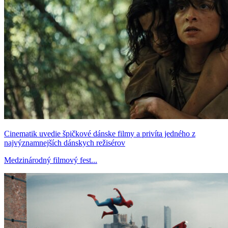
Cinematik uvedie špičkové dánske filmy a privíta jedného z
najvýznamnejších dánskych režisérov
Medzinárodný filmový fest...