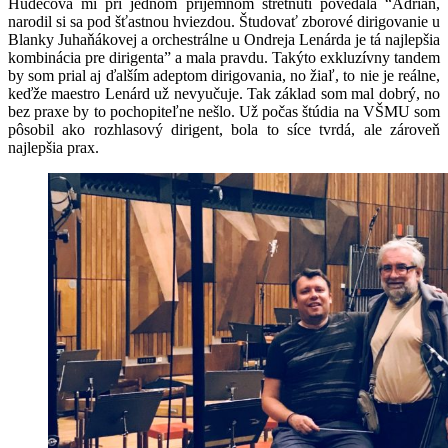
Hudecová mi pri jednom príjemnom stretnutí povedala “Adrian,
narodil si sa pod šťastnou hviezdou. Študovať zborové dirigovanie u
Blanky Juhaňákovej a orchestrálne u Ondreja Lenárda je tá najlepšia
kombinácia pre dirigenta” a mala pravdu. Takýto exkluzívny tandem
by som prial aj ďalším adeptom dirigovania, no žiaľ, to nie je reálne,
keďže maestro Lenárd už nevyučuje. Tak základ som mal dobrý, no
bez praxe by to pochopiteľne nešlo. Už počas štúdia na VŠMU som
pôsobil ako rozhlasový dirigent, bola to síce tvrdá, ale zároveň
najlepšia prax.