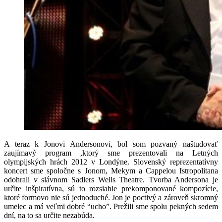
A teraz k Jonovi Andersonovi, bol som pozvaný naštudovať
zaujímavý program ,ktorý sme prezentovali na Letných
olympijských hrách 2012 v Londýne. Slovenský reprezentatívny
koncert sme spoločne s Jonom, Mekym a Cappelou Istropolitana
odohrali v slávnom Sadlers Wells Theatre. Tvorba Andersona je
určite inšpiratívna, sú to rozsiahle prekomponované kompozície,
ktoré formovo nie sú jednoduché. Jon je poctivý a zároveň skromný
umelec a má veľmi dobré “ucho”. Prežili sme spolu pekných sedem
dní, na to sa určite nezabúda.