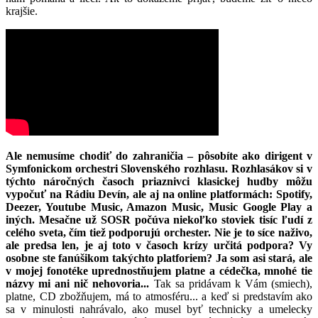
krajšie.
Ale nemusíme chodiť do zahraničia – pôsobíte ako dirigent v
Symfonickom orchestri Slovenského rozhlasu. Rozhlasákov si v
týchto náročných časoch priaznivci klasickej hudby môžu
vypočuť na Rádiu Devín, ale aj na online platformách: Spotify,
Deezer, Youtube Music, Amazon Music, Music Google Play a
iných. Mesačne už SOSR počúva niekoľko stoviek tisíc ľudí z
celého sveta, čím tiež podporujú orchester. Nie je to síce naživo,
ale predsa len, je aj toto v časoch krízy určitá podpora? Vy
osobne ste fanúšikom takýchto platforiem? Ja som asi stará, ale
v mojej fonotéke uprednostňujem platne a cédečka, mnohé tie
názvy mi ani nič nehovoria...
Tak sa pridávam k Vám (smiech),
platne, CD zbožňujem, má to atmosféru... a keď si predstavím ako
sa v minulosti nahrávalo, ako musel byť technicky a umelecky