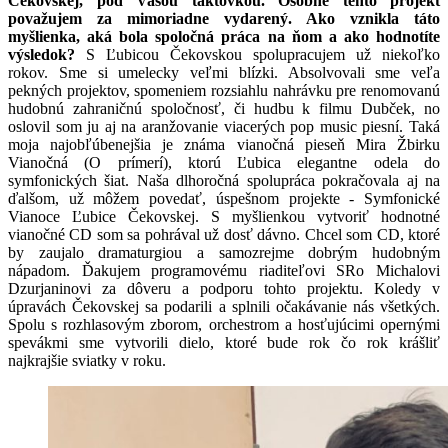
Čekovskej, pod Vašou taktovkou. Osobne tento projekt
považujem za mimoriadne vydarený. Ako vznikla táto
myšlienka, aká bola spoločná práca na ňom a ako hodnotíte
výsledok?
S Ľubicou Čekovskou spolupracujem už niekoľko
rokov. Sme si umelecky veľmi blízki. Absolvovali sme veľa
pekných projektov, spomeniem rozsiahlu nahrávku pre renomovanú
hudobnú zahraničnú spoločnosť, či hudbu k filmu Dubček, no
oslovil som ju aj na aranžovanie viacerých pop music piesní. Taká
moja najobľúbenejšia je známa vianočná pieseň Mira Žbirku
Vianočná (O prímerí), ktorú Ľubica elegantne odela do
symfonických šiat. Naša dlhoročná spolupráca pokračovala aj na
ďalšom, už môžem povedať, úspešnom projekte - Symfonické
Vianoce Ľubice Čekovskej. S myšlienkou vytvoriť hodnotné
vianočné CD som sa pohrával už dosť dávno. Chcel som CD, ktoré
by zaujalo dramaturgiou a samozrejme dobrým hudobným
nápadom. Ďakujem programovému riaditeľovi SRo Michalovi
Dzurjaninovi za dôveru a podporu tohto projektu. Koledy v
úpravách Čekovskej sa podarili a splnili očakávanie nás všetkých.
Spolu s rozhlasovým zborom, orchestrom a hosťujúcimi opernými
spevákmi sme vytvorili dielo, ktoré bude rok čo rok krášliť
najkrajšie sviatky v roku.