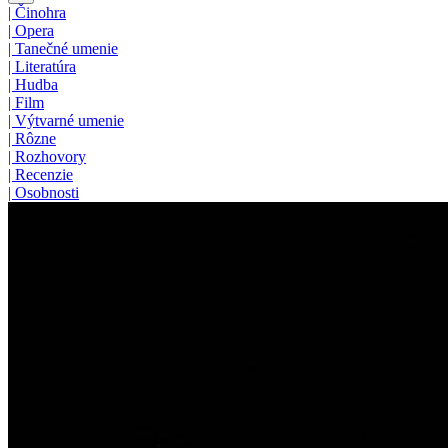
|
Činohra
|
Opera
|
Tanečné umenie
|
Literatúra
|
Hudba
|
Film
|
Výtvarné umenie
|
Rôzne
|
Rozhovory
|
Recenzie
|
Osobnosti