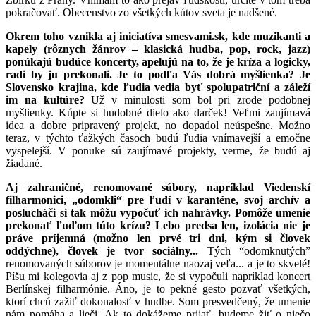
pokračovať. Obecenstvo zo všetkých kútov sveta je nadšené.
Okrem toho vznikla aj iniciatíva smesvami.sk, kde muzikanti a
kapely (rôznych žánrov – klasická hudba, pop, rock, jazz)
ponúkajú budúce koncerty, apelujú na to, že je kríza a logicky,
radi by ju prekonali. Je to podľa Vás dobrá myšlienka? Je
Slovensko krajina, kde ľudia vedia byť spolupatriční a záleží
im na kultúre?
Už v minulosti som bol pri zrode podobnej
myšlienky. Kúpte si hudobné dielo ako darček! Veľmi zaujímavá
idea a dobre pripravený projekt, no dopadol neúspešne. Možno
teraz, v týchto ťažkých časoch budú ľudia vnímavejší a emočne
vyspelejší. V ponuke sú zaujímavé projekty, verme, že budú aj
žiadané.
Aj zahraničné, renomované súbory, napríklad Viedenskí
filharmonici, „odomkli“ pre ľudí v karanténe, svoj archív a
poslucháči si tak môžu vypočuť ich nahrávky. Pomôže umenie
prekonať ľuďom túto krízu? Lebo predsa len, izolácia nie je
práve príjemná (možno len prvé tri dni, kým si človek
oddýchne), človek je tvor sociálny...
Tých “odomknutých”
renomovaných súborov je momentálne naozaj veľa... a je to skvelé!
Píšu mi kolegovia aj z pop music, že si vypočuli napríklad koncert
Berlínskej filharmónie. Áno, je to pekné gesto pozvať všetkých,
ktorí chcú zažiť dokonalosť v hudbe. Som presvedčený, že umenie
nám pomáha a lieči. Ak to dokážeme prijať, budeme žiť o niečo