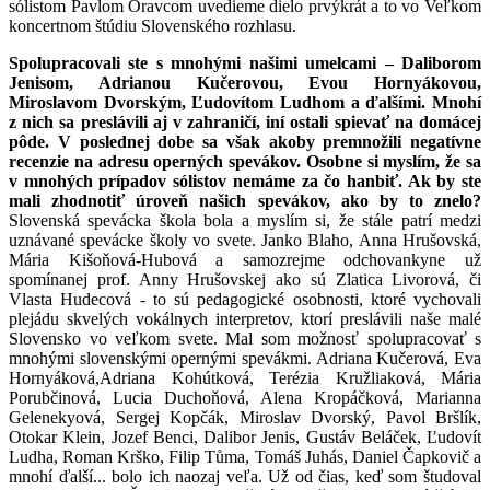
sólistom Pavlom Oravcom uvedieme dielo prvýkrát a to vo Veľkom
koncertnom štúdiu Slovenského rozhlasu.
Spolupracovali ste s mnohými našimi umelcami – Daliborom
Jenisom, Adrianou Kučerovou, Evou Hornyákovou,
Miroslavom Dvorským, Ľudovítom Ludhom a ďalšími. Mnohí
z nich sa preslávili aj v zahraničí, iní ostali spievať na domácej
pôde. V poslednej dobe sa však akoby premnožili negatívne
recenzie na adresu operných spevákov. Osobne si myslím, že sa
v mnohých prípadov sólistov nemáme za čo hanbiť. Ak by ste
mali zhodnotiť úroveň našich spevákov, ako by to znelo?
Slovenská spevácka škola bola a myslím si, že stále patrí medzi
uznávané spevácke školy vo svete. Janko Blaho, Anna Hrušovská,
Mária Kišoňová-Hubová a samozrejme odchovankyne už
spomínanej prof. Anny Hrušovskej ako sú Zlatica Livorová, či
Vlasta Hudecová - to sú pedagogické osobnosti, ktoré vychovali
plejádu skvelých vokálnych interpretov, ktorí preslávili naše malé
Slovensko vo veľkom svete. Mal som možnosť spolupracovať s
mnohými slovenskými opernými spevákmi. Adriana Kučerová, Eva
Hornyáková,Adriana Kohútková, Terézia Kružliaková, Mária
Porubčinová, Lucia Duchoňová, Alena Kropáčková, Marianna
Gelenekyová, Sergej Kopčák, Miroslav Dvorský, Pavol Bršlík,
Otokar Klein, Jozef Benci, Dalibor Jenis, Gustáv Beláček, Ľudovít
Ludha, Roman Krško, Filip Tůma, Tomáš Juhás, Daniel Čapkovič a
mnohí ďalší... bolo ich naozaj veľa. Už od čias, keď som študoval