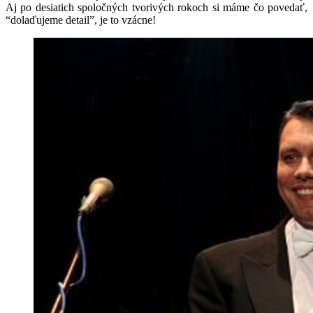
Aj po desiatich spoločných tvorivých rokoch si máme čo povedať,
“dolaďujeme detail”, je to vzácne!