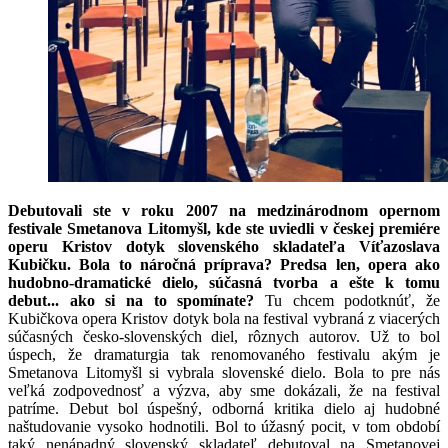
Debutovali ste v roku 2007 na medzinárodnom opernom
festivale Smetanova Litomyšl, kde ste uviedli v českej premiére
operu Kristov dotyk slovenského skladateľa Víťazoslava
Kubičku. Bola to náročná príprava? Predsa len, opera ako
hudobno-dramatické dielo, súčasná tvorba a ešte k tomu
debut... ako si na to spomínate?
Tu chcem podotknúť, že
Kubičkova opera Kristov dotyk bola na festival vybraná z viacerých
súčasných česko-slovenských diel, rôznych autorov. Už to bol
úspech, že dramaturgia tak renomovaného festivalu akým je
Smetanova Litomyšl si vybrala slovenské dielo. Bola to pre nás
veľká zodpovednosť a výzva, aby sme dokázali, že na festival
patríme. Debut bol úspešný, odborná kritika dielo aj hudobné
naštudovanie vysoko hodnotili. Bol to úžasný pocit, v tom období
taký nenápadný slovenský skladateľ debutoval na Smetanovej