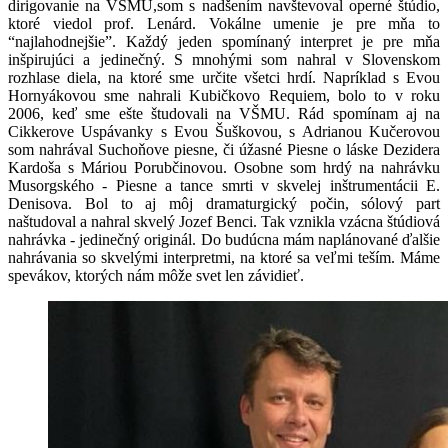
dirigovanie na VŠMU,som s nadšením navštevoval operné štúdio,
ktoré viedol prof. Lenárd. Vokálne umenie je pre mňa to
“najlahodnejšie”. Každý jeden spomínaný interpret je pre mňa
inšpirujúci a jedinečný. S mnohými som nahral v Slovenskom
rozhlase diela, na ktoré sme určite všetci hrdí. Napríklad s Evou
Hornyákovou sme nahrali Kubičkovo Requiem, bolo to v roku
2006, keď sme ešte študovali na VŠMU. Rád spomínam aj na
Cikkerove Uspávanky s Evou Šuškovou, s Adrianou Kučerovou
som nahrával Suchoňove piesne, či úžasné Piesne o láske Dezidera
Kardoša s Máriou Porubčinovou. Osobne som hrdý na nahrávku
Musorgského - Piesne a tance smrti v skvelej inštrumentácii E.
Denisova. Bol to aj môj dramaturgický počin, sólový part
naštudoval a nahral skvelý Jozef Benci. Tak vznikla vzácna štúdiová
nahrávka - jedinečný originál. Do budúcna mám naplánované ďalšie
nahrávania so skvelými interpretmi, na ktoré sa veľmi teším. Máme
spevákov, ktorých nám môže svet len závidieť.