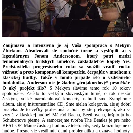
Zaujímavá a intenzívna je aj Vaša spolupráca s Mekym
Žbirkom. Absolvovali ste spoločné turné a vystúpili aj s
legendárnym Jonom Andersonom, ktorý patrí medzi
fenomenálnych britských umelcov, zakladateľov kapely Yes.
Predstavitelia progresívneho roku sa snažili vrátiť rocku
vážnosť a preto komponovali kompozície, čerpajúc v mnohom z
klasickej hudby. Takže v tomto prípade išlo o vzdelaného
hudobníka, Anderson nie je žiadny „trojakordový“ pesničkár.
O aký projekt išlo?
S Mekym slávime tento rok 10 rokov
spolupráce. Začalo to veľkým slovenským turné, o rok neskôr
českým, veľké narodeninové koncerty, nahrali sme Symphonic
album, ale aj inštrumentálne CD. Sme nielen kolegovia, ale aj dobrí
priatelia. Je to veľký profesionál a boli by ste prekvapení, ako sa
vyzná v klasickej hudbe! Má rád Bacha, Beethovena, inšpirujú ho
Schubertove piesne. A samozrejme tvorba The Beatles je pre neho
BEST OF. Máme často aj hodinové telefonáty, kedy konzultujeme o
hudbe. Presne vie vystihnúť danú problematiku a uznáva hodnoty.