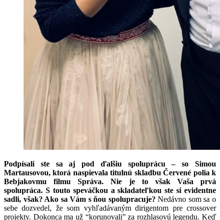
Podpísali ste sa aj pod ďalšiu spoluprácu – so Simou
Martausovou, ktorá naspievala titulnú skladbu Červené polia k
Bebjakovmu filmu Správa. Nie je to však Vaša prvá
spolupráca. S touto speváčkou a skladateľkou ste si evidentne
sadli, však? Ako sa Vám s ňou spolupracuje?
Nedávno som sa o
sebe dozvedel, že som vyhľadávaným dirigentom pre crossover
projekty. Dokonca ma už “korunovali” za rozhlasovú legendu. Keď