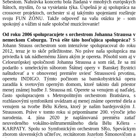
Šebestom. Nahrávka koncertu bola žiadaná v mnohých európskych
štátoch, myslím, čo sa vysielania týka. Úspešná je aj spolupráca na
crossover projektoch, orchester si aj takýmito spojeniami rozširuje
svoju FUN ZÓNU. Takže odpoveď na vašu otázku je - som
spokojný a vážim si naše spoločné muzicírovanie!
Od roku 2006 spolupracujete s orchestrom Johanna Straussa v
nemeckom Coburgu. Trvá ešte táto hosťujúca spolupráca?
S
Johann Strauss orchestrom som intenzívne spolupracoval do roku
2012, teraz je to skôr príležitostne. No práve naša spolupráca ma
priviedla k tak nádhernému žánru akým je opereta. Pôsobil som aj v
Celoeurópskej spoločnosti Johanna Straussa a som rád, že sa mi
podarilo s umeleckým súborom Štátnej opery v Banskej Bystrici
naštudovať a v obnovenej premiére uviesť Straussovú prvotinu,
operetu INDIGO. Týmto počinom sa banskobystrická opera
zaradila k svetovým operným domom, ktoré takisto dali priestor
menej známej hudbe J. Straussa ml. Operete sa venujem aj naďalej,
často spolupracujem s Metropolitným orchestrom Bratislava, s
rozhlasovými symfonikmi uvádzam aj menej známe operetné diela a
venujem sa tvorbe Bélu Kélera, ktorý je našim bardejovským J.
Straussom. Práve v tomto roku si pripomíname 200. výročie jeho
narodenia. 4. júna 2020 je naplánovaná premiéra zatiaľ
neuvedeného vokálno-inštrumentálneho diela Bélu Kélera -
KARPATY. Spolu so Symfonickým orchestrom SRo, Speváckym
zborom slovenských učiteľov, recitátorom Jozefom Šimonovičom a