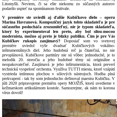
Litomyšli. Neviem, či sa ešte niekomu zo súčasných autorov
podarilo uspieť na spomínanom festivale.
V premiére ste uviedli aj ďalšie Kubičkovo dielo – operu
Marína Havranová. Kompozičný jazyk tohto skladateľa je pre
súčasného poslucháča zrozumiteľný, nie je typom skladateľa,
ktorý by experimentoval len preto, aby bol silou-mocou
modernista, možno aj preto je blízky publiku. Čím je pre Vás
Kubičkov rukopis zaujímavý?
Doposiaľ som vo svetovej
premiére uviedol vyše dvadsať Kubičkových vokálno-
inštrumentálnych diel. Jeho hudobná reč ja čitateľná, no nie
prvoplánová. Kubičkove partitúry nie sú vôbec jednoduché, je to
melodik 20. storočia a jeho hudobné témy sú originálne a
neopakovateľné. Zaujímavá je jeho inštrumentácia, ktorá preverí
technickú vyspelosť orchestra. Využíva TUTTI miesta, ktoré vzápätí
vystrieda intímnou plochou v sólových nástrojoch. Hudba plná
prekvapení - tak by som jednoducho definoval maestra Kubičku. V
júli 2020 pripravujeme premiéru opery MOJŽIŠ, ktorú uvedieme v
kežmarskom artikulárnom kostole. Samozrejme, ak nám to korona
vírus dovolí!