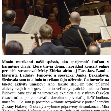
Mnohí muzikanti našli spôsob, ako spríjemniť ľuďom v
karanténe chvíle, ktoré trávia doma, napríklad koncert online
pre nich streamoval Meky Žbirka alebo aj Fats Jazz Band –
klavirista Ladislav Fančovič a speváčka Janka Dekánková.
Sledovala som to a bolo to celkom fajn oživenie. Čo hovoríte na
takéto aktivity umelcov?
Áno, takisto sledujem tieto príjemné
aktivity svojich kolegov. Je mi to veľmi sympatické a niet sa čomu
čudovať! Sme závislí na umeleckej exhibícii a aj v týchto ťažkých
časoch máme potrebu dávať a dovolím si povedať aj liečiť hudbou,
umením... Čo som ja postrehol - čítanie rozprávok v podaní herečky
Zuzany Fialovej, či skvelý a výborne pripravený streamkoncert Mira
Žbirku z Prahy. Vnímam to ako prejav ľudskosti, určite v tom treba