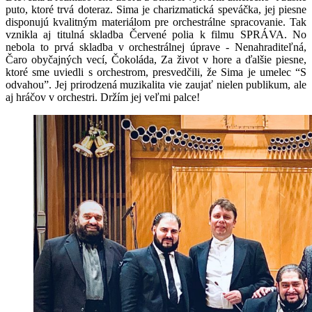
puto, ktoré trvá doteraz. Sima je charizmatická speváčka, jej piesne
disponujú kvalitným materiálom pre orchestrálne spracovanie. Tak
vznikla aj titulná skladba Červené polia k filmu SPRÁVA. No
nebola to prvá skladba v orchestrálnej úprave - Nenahraditeľná,
Čaro obyčajných vecí, Čokoláda, Za život v hore a ďalšie piesne,
ktoré sme uviedli s orchestrom, presvedčili, že Sima je umelec “S
odvahou”. Jej prirodzená muzikalita vie zaujať nielen publikum, ale
aj hráčov v orchestri. Držím jej veľmi palce!