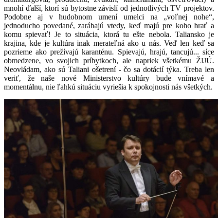
mnohí ďalší, ktorí sú bytostne závislí od jednotlivých TV projektov.
Podobne aj v hudobnom umení umelci na „voľnej nohe“,
jednoducho povedané, zarábajú vtedy, keď majú pre koho hrať a
komu spievať! Je to situácia, ktorá tu ešte nebola. Taliansko je
krajina, kde je kultúra inak merateľná ako u nás. Veď len keď sa
pozrieme ako prežívajú karanténu. Spievajú, hrajú, tancujú... síce
obmedzene, vo svojich príbytkoch, ale napriek všetkému ŽIJÚ.
Neovládam, ako sú Taliani ošetrení - čo sa dotácií týka. Treba len
veriť, že naše nové Ministerstvo kultúry bude vnímavé a
momentálnu, nie ľahkú situáciu vyriešia k spokojnosti nás všetkých.