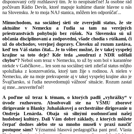
disponovaný celý rozhlasový tím. Je to neopísateľné! Ja osobne rád
počúvam Rádio Devín, ktoré mapuje kultúrne dianie hlavne u nás
na Slovensku. Je to moja NAJ stanica, môžem len odporúčať...
Mimochodom, na sociálnej sieti ste zverejnili status, že ste
aktuálne v Nemecku a ľudia sa tam na verejných
priestranstvách pohybujú bez rúšok. Na Slovensku sú už
občania disciplinovaní a zodpovední, všade chodia s rúškami, či
už do obchodov, verejnej dopravy. Človeku až rozum zastáva,
keď ten Váš status čítal... Je to vôbec možné, že v takej vyspelej
krajine sa toto deje? Kde teda „soudruzi z NDR udělali
chybu“?
Nebol som teraz v Nemecku, to už by som bol v karanténe
niekde v Gabčíkove... len som na sociálnej sieti zdieľal status môjho
spolužiaka z konzervatória, ktorý tam žije s rodinou. A nielen v
Nemecku, ale na moje prekvapenie aj v takej vyspelej krajine ako je
Švajčiarsko, si ľudia neuvedomujú vážnosť situácie. Rozum zastal
aj mne...neuveriteľné!
A poďme už teraz k témam, o ktorých padli „vyhrážky“ v
úvode rozhovoru. Absolvovali ste na VŠMU zborové
dirigovanie u Blanky Juhaňákovej a orchestrálne dirigovanie u
Ondreja Lenárda. Obaja sú silnými osobnosťami našej
hudobnej kultúry. Dali Vám dobré základy, z ktorých môžete
čerpať dodnes alebo ste sa mnoho museli v praxi naučiť
postupne sám?
Významná hlasová pedagogička pani prof. Vlasta