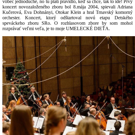
vôbec jednoduché, no tu platí pravidlo, keď sa chce, tak to ide! Prvý
koncert novozaloženého zboru bol 8.mája 2004, spievali Adriana
Kučerová, Eva Dohnányi, Otokar Klein a hral Trnavský komorný
orchester. Koncert, ktorý odštartoval novú etapu Detského
speváckeho zboru SRo. O rozhlasovom zbore by som mohol
rozprávať veľmi veľa, je to moje UMELECKÉ DIEŤA.