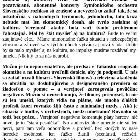
pozatvárané, abonentné koncerty Symfonického orchestra
Slovenského rozhlasu sú zrušené a nevyzerá to zatiaľ tak, že sa
uskutočnia v náhradných termínoch, jednoducho, táto kríza
nebude mať len ekonomický dosah, ale tvrdo zasiahne aj
kultúru. Verejnosť akoby bola voči týmto problémom
ľahostajná. Mal by štát myslieť aj na kultúru?
Bude to veľmi
zaujímavé ešte... Máme mimoriadne ťažkú situáciu s nebezpečným
vírusom a zároveň sa v týchto dňoch vytvára aj nová vláda. Určite
by sa malo myslieť aj na kultúru, no impulzy musíme rozdávať my-
umelci. Nik iný to za nás neurobí.
Možno je to neporovnateľné, ale predsa: v Taliansku reagovali
okamžite a na kultúru uvoľnili dotácie, aby ju podporili. U nás
sa zatiaľ ozvali filmári - Slovenská filmová a televízna akadémia
sa obrátila na dosluhujúceho a designovaného premiéra so
žiadosťou o pomoc – a verejnosť zareagovala poväčšine
negatívne. Možno si neuvedomujú, že filmový priemysel, to nie
sú len umelci, ktorých vidia na plátne, ale mnoho ďalších
profesií, ktorí rovnako žijú často z minimálnej mzdy... Aká je
situácia v hudbe, v orchestroch, medzi umelcami? Rovnako sú
totiž bez práce...
Verejnosť negatívne komentuje platy hercov, nič
nové, je to “stará pesnička”. No audiovizuálne umenie nie sú len
herci, patrí tam veľa odborníkov a profesií, bez ktorých by naše
herecké osobnosti len ťažko žiarili (scenáristi, režiséri,
dramaturgovia, producenti, zvukári, kameramani, osvetľovači) a