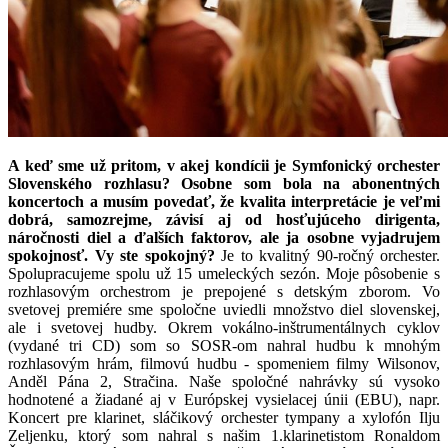
A keď sme už pritom, v akej kondícii je Symfonický orchester
Slovenského rozhlasu? Osobne som bola na abonentných
koncertoch a musím povedať, že kvalita interpretácie je veľmi
dobrá, samozrejme, závisí aj od hosťujúceho dirigenta,
náročnosti diel a ďalších faktorov, ale ja osobne vyjadrujem
spokojnosť. Vy ste spokojný?
Je to kvalitný 90-ročný orchester.
Spolupracujeme spolu už 15 umeleckých sezón. Moje pôsobenie s
rozhlasovým orchestrom je prepojené s detským zborom. Vo
svetovej premiére sme spoločne uviedli množstvo diel slovenskej,
ale i svetovej hudby. Okrem vokálno-inštrumentálnych cyklov
(vydané tri CD) som so SOSR-om nahral hudbu k mnohým
rozhlasovým hrám, filmovú hudbu - spomeniem filmy Wilsonov,
Anděl Pána 2, Stračina. Naše spoločné nahrávky sú vysoko
hodnotené a žiadané aj v Európskej vysielacej únii (EBU), napr.
Koncert pre klarinet, sláčikový orchester tympany a xylofón Ilju
Zeljenku, ktorý som nahral s našim 1.klarinetistom Ronaldom