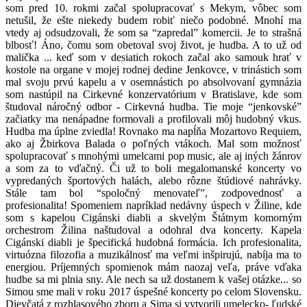
som pred 10. rokmi začal spolupracovať s Mekym, vôbec som
netušil, že ešte niekedy budem robiť niečo podobné. Mnohí ma
vtedy aj odsudzovali, že som sa “zapredal” komercii. Je to strašná
blbosť! Áno, čomu som obetoval svoj život, je hudba. A to už od
malička ... keď som v desiatich rokoch začal ako samouk hrať v
kostole na organe v mojej rodnej dedine Jenkovce, v trinástich som
mal svoju prvú kapelu a v osemnástich po absolvovaní gymnázia
som nastúpil na Cirkevné konzervatórium v Bratislave, kde som
študoval náročný odbor - Cirkevná hudba. Tie moje “jenkovské”
začiatky ma nenápadne formovali a profilovali môj hudobný vkus.
Hudba ma úplne zviedla! Rovnako ma napĺňa Mozartovo Requiem,
ako aj Žbirkova Balada o poľných vtákoch. Mal som možnosť
spolupracovať s mnohými umelcami pop music, ale aj iných žánrov
a som za to vďačný. Či už to boli megalomanské koncerty vo
vypredaných športových halách, alebo rôzne štúdiové nahrávky.
Stále tam bol “spoločný menovateľ”, zodpovednosť a
profesionalita! Spomeniem napríklad nedávny úspech v Žiline, kde
som s kapelou Cigánski diabli a skvelým Štátnym komorným
orchestrom Žilina naštudoval a odohral dva koncerty. Kapela
Cigánski diabli je špecifická hudobná formácia. Ich profesionalita,
virtuózna filozofia a muzikálnosť ma veľmi inšpirujú, nabíja ma to
energiou. Príjemných spomienok mám naozaj veľa, práve vďaka
hudbe sa mi plnia sny. Ale nech sa už dostanem k vašej otázke... so
Simou sme mali v roku 2017 úspešné koncerty po celom Slovensku.
Dievčatá z rozhlasového zboru a Sima si vytvorili umelecko- ľudské