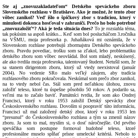
Ste aj „znovuzakladateľom“ Detského speváckeho zboru
Slovenského rozhlasu v Bratislave. Ako je možné, že tento zbor
vôbec zanikol? Veď išlo o špičkový zbor s tradíciou, ktorý v
minulosti dokonca hosťoval v zahraničí. Prečo ho bolo potrebné
„znovuzaložiť“? Aká je teda situácia dnes?
To je rozsiahla téma,
tak pokúsim sa aspoň krátko... Keď som bol poslucháčom 3.ročníka
na VŠMU, moja profesorka p. Juhaňáková mi oznámila, že v
Slovenskom rozhlase potrebujú zbormajstra Detského speváckeho
zboru. Pravdu povediac, trošku som sa zľakol, lebo problematiku
detského zboru som vôbec neovládal. Bol som mladý, neskúsený,
ale ako tvrdila moja profesroka, talentovaný študent. Netušil som, že
sa stanem dirigentom zboru, ktorý už vtedy neexistoval (január
2004). No vedenie SRo malo veľký záujem, aby tradícia
rozhlasového zboru pokračovala. Neskúmal som prečo zbor zanikol,
na to vtedy nebol čas. Stál som pred neľahkou úlohou, znovu
založiť teleso, ktoré tu úspešne pôsobilo 50 rokov. A podarilo sa,
veľmi ma to začalo baviť. Pamätníci tvrdia, že som ako Ondrej
Francisci, ktorý v roku 1953 založil Detský spevácky zbor
Československého rozhlasu. Dovolím si poopraviť túto informáciu,
Francisci už mal založený detský zbor, ktorý v roku 1953 len
“presunul” do Československého rozhlasu a tým sa zmenil názov
zboru. Ja som to mal, myslím si, o dosť náročnejšie. Od prvého
speváčika som postupne formoval hudobné teleso, ktoré
profesionálne muselo spĺňať prísne umelecké kritériá. Nebolo to