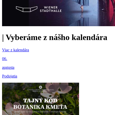
|
Vyberáme z nášho kalendára
Viac z kalendára
06.
augusta
Podujatia