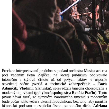
Precízne interpretovanú predohru v podaní orchestra Musica aeterna
pod vedením Petra Zajíčka, na ktorej publikum obdivovalo
intonačnú a štýlovú čistotu už od prvých taktov, v úsporne
osvetlenej scéne (
svetlá a technické zabezpečenie – Boris
Adamčík, Vladimír Slaninka
), sprevádzala tanečná choreografia s
modernými prvkami (
pohybová spolupráca Renáta Ptačin
). Tento
prvok dával tušiť, že symbióza barokového umenia s moderným
bude počas tohto večera vkusným doplnkom, bez toho, aby narušila
historickú podstatu a estetickú čistotu samotného diela.
Adriana