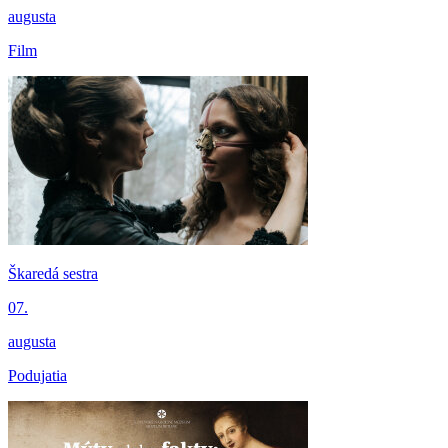
augusta
Film
Škaredá sestra
07.
augusta
Podujatia