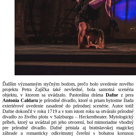
Ďalším významným styčným bodom, prečo bolo uvedenie nového
projektu Petra Zajíčka také nevšedné, bola samotná scenéria
objektu, v ktorom sa uvádzalo. Pastorálna dráma
Dafne
z pera
Antonia Caldaru
je prírodné divadlo, ktoré si priam bytostne žiada
exteriérové uvedenie zasadené do prírodnej scenérie. Autor totiž
Dafne dokončil v roku 1719 a v tom istom roku sa otváralo prírodné
divadlo zo živého plotu v Salzburgu – Heckentheater. Mytologický
príbeh, ktorý sa uvádzal pri jeho otvorení, bol mimoriadne vhodný
pre prírodné divadlo. Dafné pristala aj bratislavskej magickej
záhrade a romanticky odkvitnutej čerešni s bohatou korunou