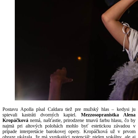
Postavu Apolla písal Caldara tiež pre mužský hlas – kedysi ju
spievali kastráti dvorných kapiel.
Mezzosopranistka Alena
Kropáčková
nemá, našťastie, prirodzene tmavú farbu hlasu, čo by
najmä pri altových polohách mohlo byť estetickou závadou v
prípade interpretácie barokovej opery. Kropáčková už v prvom
obraze ukázala, že má vynikajúci potenciál: nielen vokálny, ale aj