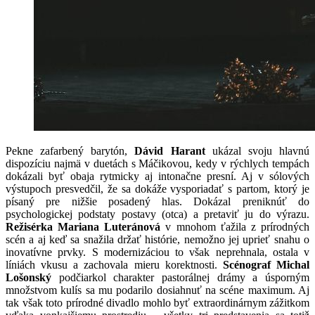
Pekne zafarbený barytón,
Dávid Harant
ukázal svoju hlavnú
dispozíciu najmä v duetách s Máčikovou, kedy v rýchlych tempách
dokázali byť obaja rytmicky aj intonačne presní. Aj v sólových
výstupoch presvedčil, že sa dokáže vysporiadať s partom, ktorý je
písaný pre nižšie posadený hlas. Dokázal preniknúť do
psychologickej podstaty postavy (otca) a pretaviť ju do výrazu.
Režisérka Mariana Luteránová
v mnohom ťažila z prírodných
scén a aj keď sa snažila držať histórie, nemožno jej uprieť snahu o
inovatívne prvky. S modernizáciou to však neprehnala, ostala v
líniách vkusu a zachovala mieru korektnosti.
Scénograf Michal
Lošonský
podčiarkol charakter pastorálnej drámy a úsporným
množstvom kulís sa mu podarilo dosiahnuť na scéne maximum. Aj
tak však toto prírodné divadlo mohlo byť extraordinárnym zážitkom