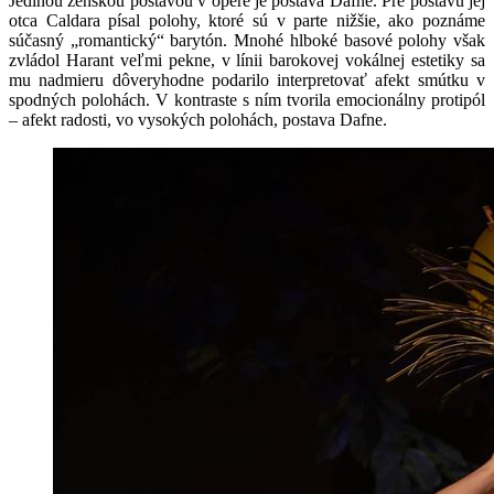
Jedinou ženskou postavou v opere je postava Dafne. Pre postavu jej
otca Caldara písal polohy, ktoré sú v parte nižšie, ako poznáme
súčasný „romantický“ barytón. Mnohé hlboké basové polohy však
zvládol Harant veľmi pekne, v línii barokovej vokálnej estetiky sa
mu nadmieru dôveryhodne podarilo interpretovať afekt smútku v
spodných polohách. V kontraste s ním tvorila emocionálny protipól
– afekt radosti, vo vysokých polohách, postava Dafne.