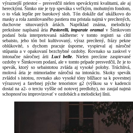
výraznejší priestor – presvedčil nielen speváckymi kvalitami, ale aj
hereckými. Šimko nie je typ speváka s veľkým, mohutným fondom,
o to však lepšie pre barokový sloh. Tón dokáže dať ukážkovo do
masky a rola zamilovaného pastiera mu pristala najmä v precítených,
duchovne situovaných áriách. Napríklad známa, melodicky
prekrásne napísaná ária
Pastorelli, imparate oramai
v Šimkovom
podaní bola interpretovaná nádherne: v tomto registri sa cítil
sebaisto, jeho tón bol kultivovaný, výraz precítený, frázy pekne
oblúkovité, s dychom pracuje úsporne, vyspieval aj náročné
stúpania a v opakovaní bezchybné ozdoby. Rovnako sa zaskvel v
intonačne náročnej árii
Luci belle
. Nielen precízne zaspievané
ozdoby v Šimkovom podaní, ale v tomto prípade presvedčil, že je to
spevák, ktorý so sebaistotou zvláda aj vysoké polohy. Trúchlivá,
molová ária je mimoriadne náročná na intonáciu. Skoky spevák
zvládol s istotou, rovnako ako vysoké tóny blížiace sa k povestnej
výrazovej a farebnej pýche tenoristov g2 (výškou sa v kadencii
dostal na a2- o terciu vyššie od notovej predlohy), no zaujal najmä
schopnosťou improvizovať v ozdobách a melodickej línii.