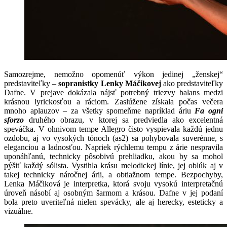
Samozrejme, nemožno opomenúť výkon jedinej „ženskej“
predstaviteľky –
sopranistky Lenky Máčikovej
ako predstaviteľky
Dafne. V prejave dokázala nájsť potrebný triezvy balans medzi
krásnou lyrickosťou a ráciom. Zaslúžene získala počas večera
mnoho aplauzov – za všetky spomeňme napríklad áriu
Fa ogni
sforzo
druhého obrazu, v ktorej sa predviedla ako excelentná
speváčka. V ohnivom tempe Allegro čisto vyspievala každú jednu
ozdobu, aj vo vysokých tónoch (as2) sa pohybovala suverénne, s
eleganciou a ladnosťou. Napriek rýchlemu tempu z árie nespravila
uponáhľanú, technicky pôsobivú prehliadku, akou by sa mohol
pýšiť každý sólista. Vystihla krásu melodickej línie, jej oblúk aj v
takej technicky náročnej árii, a obtiažnom tempe. Bezpochyby,
Lenka Máčiková je interpretka, ktorá svoju vysokú interpretačnú
úroveň násobí aj osobným šarmom a krásou. Dafne v jej podaní
bola preto uveriteľná nielen spevácky, ale aj herecky, esteticky a
vizuálne.