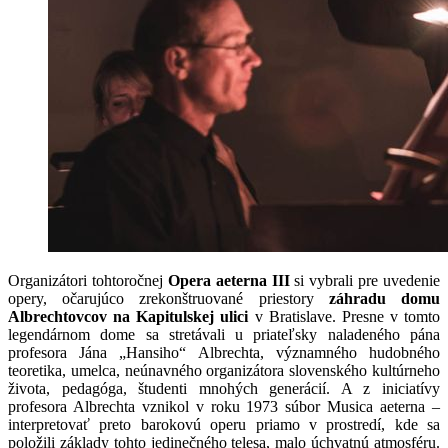
Organizátori tohtoročnej
Opera aeterna III
si vybrali pre uvedenie
opery, očarujúco zrekonštruované priestory
záhradu domu
Albrechtovcov na Kapitulskej ulici
v Bratislave. Presne v tomto
legendárnom dome sa stretávali u priateľsky naladeného pána
profesora Jána „Hansiho“ Albrechta, významného hudobného
teoretika, umelca, neúnavného organizátora slovenského kultúrneho
života, pedagóga, študenti mnohých generácií. A z iniciatívy
profesora Albrechta vznikol v roku 1973 súbor Musica aeterna –
interpretovať preto barokovú operu priamo v prostredí, kde sa
položili základy tohto jedinečného telesa, malo úchvatnú atmosféru.