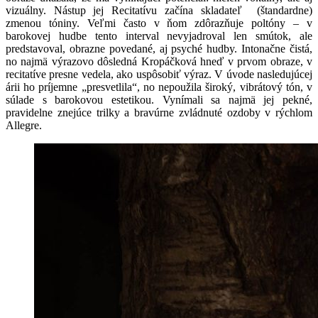
vizuálny. Nástup jej Recitatívu začína skladateľ (štandardne)
zmenou tóniny. Veľmi často v ňom zdôrazňuje poltóny – v
barokovej hudbe tento interval nevyjadroval len smútok, ale
predstavoval, obrazne povedané, aj psyché hudby. Intonačne čistá,
no najmä výrazovo dôsledná Kropáčková hneď v prvom obraze, v
recitatíve presne vedela, ako uspôsobiť výraz. V úvode nasledujúcej
árii ho príjemne „presvetlila“, no nepoužila široký, vibrátový tón, v
súlade s barokovou estetikou. Vynímali sa najmä jej pekné,
pravidelne znejúce trilky a bravúrne zvládnuté ozdoby v rýchlom
Allegre.