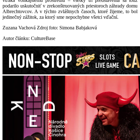
vďaka vonkajšiemu prostrediu – všetky tri predstavenia sa totiž
podarilo uskutočniť v zrekonštruovaných priestoroch záhrady domu
Albrechtovcov. A v týchto zvláštnych časoch, ktoré žijeme, to bol
jedinečný zážitok, za ktorý sme nepochybne všetci vďační.
Zuzana Vachová Zdroj foto: Simona Babjaková
Autor článku: CultureBase