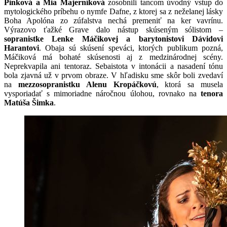
Pinková a Mia Majerníková
zosobnili tancom úvodný vstup do
mytologického príbehu o nymfe Dafne, z ktorej sa z neželanej lásky
Boha Apolóna zo zúfalstva nechá premeniť na ker vavrínu.
Výrazovo ťažké Grave dalo nástup skúseným sólistom –
sopranistke Lenke Máčikovej a barytonistovi Dávidovi
Harantovi
. Obaja sú skúsení speváci, ktorých publikum pozná,
Máčiková má bohaté skúsenosti aj z medzinárodnej scény.
Neprekvapila ani tentoraz. Sebaistota v intonácii a nasadení tónu
bola zjavná už v prvom obraze. V hľadisku sme skôr boli zvedaví
na
mezzosopranistku Alenu Kropáčkovú
, ktorá sa musela
vysporiadať s mimoriadne náročnou úlohou, rovnako na
tenora
Matúša Šimka
.