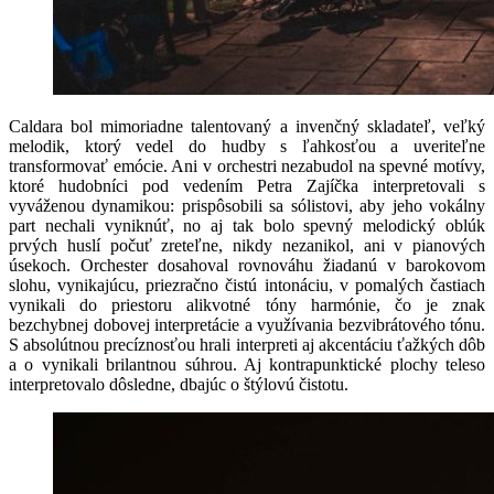
Caldara bol mimoriadne talentovaný a invenčný skladateľ, veľký
melodik, ktorý vedel do hudby s ľahkosťou a uveriteľne
transformovať emócie. Ani v orchestri nezabudol na spevné motívy,
ktoré hudobníci pod vedením Petra Zajíčka interpretovali s
vyváženou dynamikou: prispôsobili sa sólistovi, aby jeho vokálny
part nechali vyniknúť, no aj tak bolo spevný melodický oblúk
prvých huslí počuť zreteľne, nikdy nezanikol, ani v pianových
úsekoch. Orchester dosahoval rovnováhu žiadanú v barokovom
slohu, vynikajúcu, priezračno čistú intonáciu, v pomalých častiach
vynikali do priestoru alikvotné tóny harmónie, čo je znak
bezchybnej dobovej interpretácie a využívania bezvibrátového tónu.
S absolútnou precíznosťou hrali interpreti aj akcentáciu ťažkých dôb
a o vynikali brilantnou súhrou. Aj kontrapunktické plochy teleso
interpretovalo dôsledne, dbajúc o štýlovú čistotu.