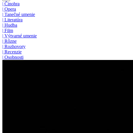
|
Činohra
|
Opera
|
Tanečné umenie
|
Literatúra
|
Hudba
|
Film
|
Výtvarné umenie
|
Rôzne
|
Rozhovory
|
Recenzie
|
Osobnosti