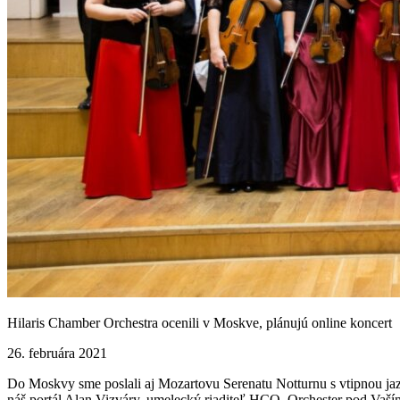
Hilaris Chamber Orchestra ocenili v Moskve, plánujú online koncert
26. februára 2021
Do Moskvy sme poslali aj Mozartovu Serenatu Notturnu s vtipnou jazzo
náš portál Alan Vizváry, umelecký riaditeľ HCO. Orchester pod Vaším 