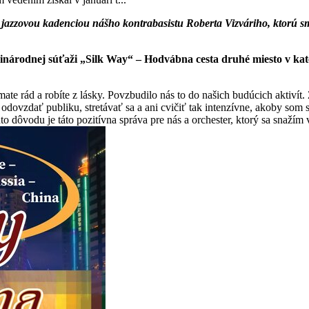
azzovou kadenciou nášho kontrabasistu Roberta Vizváriho, ktorú sme 
zinárodnej súťaži „Silk Way“ – Hodvábna cesta druhé miesto v ka
 mate rád a robíte z lásky. Povzbudilo nás to do našich budúcich aktiví
vzdať publiku, stretávať sa a ani cvičiť tak intenzívne, akoby som si
ohto dôvodu je táto pozitívna správa pre nás a orchester, ktorý sa snaž