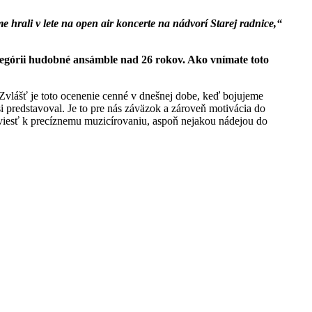
hrali v lete na open air koncerte na nádvorí Starej radnice,“
tegórii hudobné ansámble nad 26 rokov. Ako vnímate toto
t. Zvlášť je toto ocenenie cenné v dnešnej dobe, keď bojujeme
 predstavoval. Je to pre nás záväzok a zároveň motivácia do
ím viesť k precíznemu muzicírovaniu, aspoň nejakou nádejou do