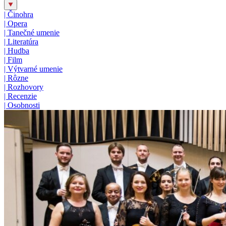
|
Činohra
|
Opera
|
Tanečné umenie
|
Literatúra
|
Hudba
|
Film
|
Výtvarné umenie
|
Rôzne
|
Rozhovory
|
Recenzie
|
Osobnosti