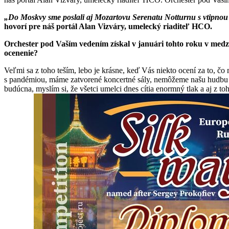
„Do Moskvy sme poslali aj Mozartovu Serenatu Notturnu s vtipnou j
hovorí pre náš portál Alan Vizváry, umelecký riaditeľ HCO.
Orchester pod Vaším vedením získal v januári tohto roku v med
ocenenie?
Veľmi sa z toho teším, lebo je krásne, keď Vás niekto ocení za to, čo
s pandémiou, máme zatvorené koncertné sály, nemôžeme našu hudbu odo
budúcna, myslím si, že všetci umelci dnes cítia enormný tlak a aj z t