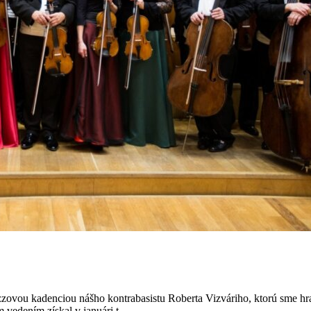
vou kadenciou nášho kontrabasistu Roberta Vizváriho, ktorú sme hrali 
vedením získal v januári t...