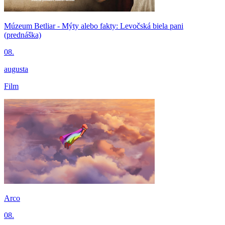
Múzeum Betliar - Mýty alebo fakty: Levočská biela pani
(prednáška)
08.
augusta
Film
Arco
08.