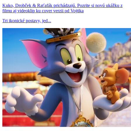
Kuko, Drobček & Raťafák prichádzajú. Pozrite si novú ukážku z
filmu aj videoklip ku cover verzii od Vojtika
Tri ikonické postavy, jed...