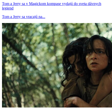
Tom a Jerry sa v Magickom kompase vydajú do sveta dávnych
legiend
Tom a Jerry sa vracajú na...