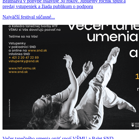
Bratislava v pohybe oslavuje 30 rokov. Jubilejný ročník spúšťa
predaj vstupeniek a žiada publikum o podporu
Najväčší festival súčasné...
Večer tanečného umenia opäť spojí VŠMU a Balet SND