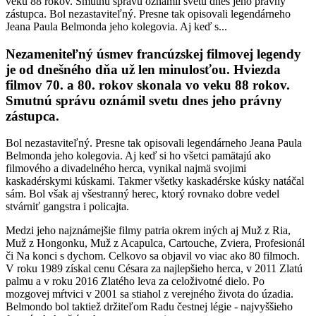
veku 88 rokov. Smutnú správu oznámil svetu dnes jeho právny
zástupca. Bol nezastaviteľný. Presne tak opisovali legendárneho
Jeana Paula Belmonda jeho kolegovia. Aj keď s...
Nezameniteľný úsmev francúzskej filmovej legendy
je od dnešného dňa už len minulosťou. Hviezda
filmov 70. a 80. rokov skonala vo veku 88 rokov.
Smutnú správu oznámil svetu dnes jeho právny
zástupca.
Bol nezastaviteľný. Presne tak opisovali legendárneho Jeana Paula
Belmonda jeho kolegovia. Aj keď si ho všetci pamätajú ako
filmového a divadelného herca, vynikal najmä svojimi
kaskadérskymi kúskami. Takmer všetky kaskadérske kúsky natáčal
sám. Bol však aj všestranný herec, ktorý rovnako dobre vedel
stvárniť gangstra i policajta.
Medzi jeho najznámejšie filmy patria okrem iných aj Muž z Ria,
Muž z Hongonku, Muž z Acapulca, Cartouche, Zviera, Profesionál
či Na konci s dychom. Celkovo sa objavil vo viac ako 80 filmoch.
V roku 1989 získal cenu Césara za najlepšieho herca, v 2011 Zlatú
palmu a v roku 2016 Zlatého leva za celoživotné dielo. Po
mozgovej mŕtvici v 2001 sa stiahol z verejného života do úzadia.
Belmondo bol taktiež držiteľom Radu čestnej légie - najvyššieho