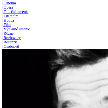
|
Činohra
|
Opera
|
Tanečné umenie
|
Literatúra
|
Hudba
|
Film
|
Výtvarné umenie
|
Rôzne
|
Rozhovory
|
Recenzie
|
Osobnosti