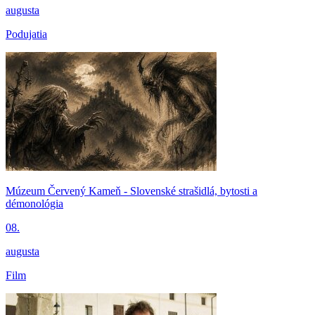
augusta
Podujatia
Múzeum Červený Kameň - Slovenské strašidlá, bytosti a
démonológia
08.
augusta
Film