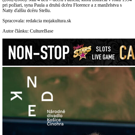
pri požiari, syna Paula a druhú dcéru Florence a z manželstva s
Natty ďalšiu dcéru Stellu.
Spracovala: redakcia mojakultura.sk
Autor článku: CultureBase