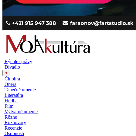
|
Rýchle správy
|
Divadlo
|
Činohra
|
Opera
|
Tanečné umenie
|
Literatúra
|
Hudba
|
Film
|
Výtvarné umenie
|
Rôzne
|
Rozhovory
|
Recenzie
|
Osobnosti