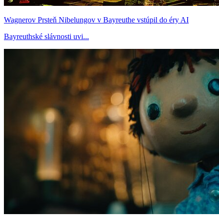
Wagnerov Prsteň Nibelungov v Bayreuthe vstúpil do éry AI
Bayreuthské slávnosti uvi...