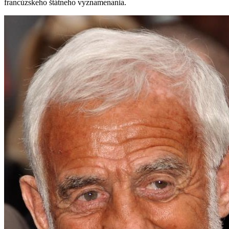
francúzskeho štátneho vyznamenania.