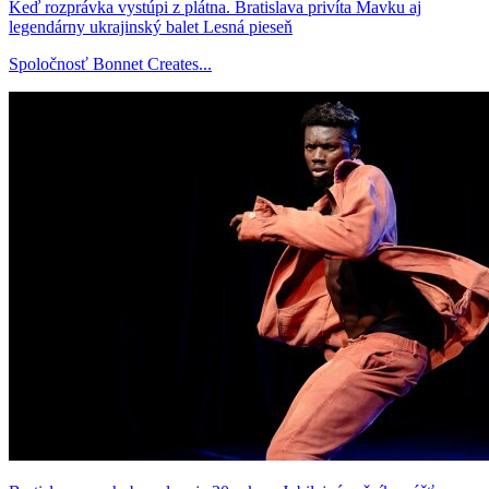
Keď rozprávka vystúpi z plátna. Bratislava privíta Mavku aj
legendárny ukrajinský balet Lesná pieseň
Spoločnosť Bonnet Creates...