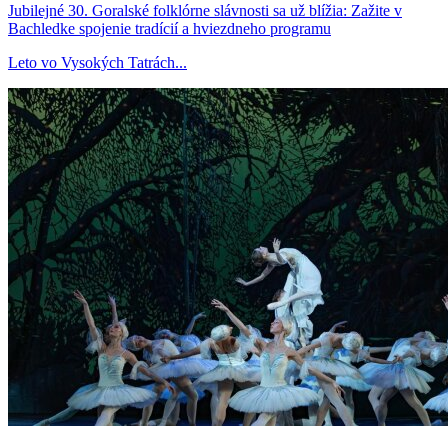
Jubilejné 30. Goralské folklórne slávnosti sa už blížia: Zažite v
Bachledke spojenie tradícií a hviezdneho programu
Leto vo Vysokých Tatrách...