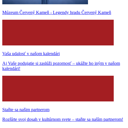
Múzeum Červený Kameň - Legendy hradu Červený Kameň
Vaša udalosť v našom kalendári
Aj Vaše podujatie si zaslúži pozornosť – ukážte ho iným v našom
kalendári!
Staňte sa našim partnerom
Rozšírte svoj dosah v kultúrnom svete – staňte sa naším partnerom!