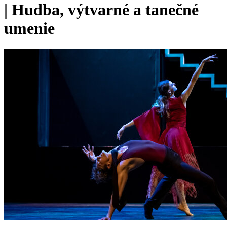
|
Hudba, výtvarné a tanečné
umenie