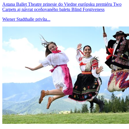
Astana Ballet Theatre prinesie do Viedne európsku premiéru Two
Carpets aj návrat oceňovaného baletu Blind Forgiveness
Wiener Stadthalle privíta...