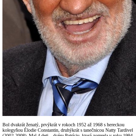
Bol dvakrát ženatý, prvýkrát v rokoch 1952 až 1968 s hereckou
kolegyňou Élodie Constantin, druhýkrát s tanečnicou Natty Tardivel
(2002-2008). Mal 4 deti – dcéru Patríciu, ktorá zomrela v roku 1994