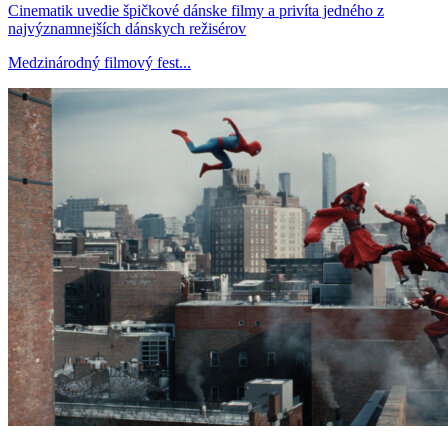
Cinematik uvedie špičkové dánske filmy a privíta jedného z
najvýznamnejších dánskych režisérov
Medzinárodný filmový fest...