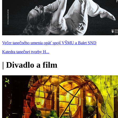
Večer tanečného umenia opäť spojí VŠMU a Balet SND
Katedra tanečnej tvorby H...
|
Divadlo a film