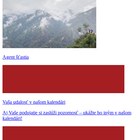
Agent šťastia
Vaša udalosť v našom kalendári
Aj Vaše podujatie si zaslúži pozornosť – ukážte ho iným v našom
kalendári!