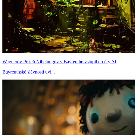
Wagnerov Prsteň Nibelungov v Bayreuthe vstúpil do éry AI
Bayreuthské slávnosti uvi...