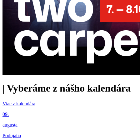
|
Vyberáme z nášho kalendára
Viac z kalendára
09.
augusta
Podujatia