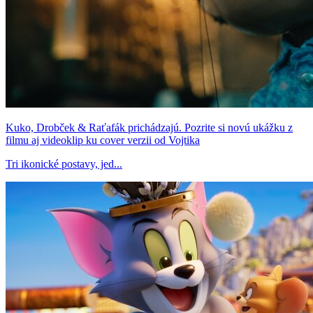
Kuko, Drobček & Raťafák prichádzajú. Pozrite si novú ukážku z
filmu aj videoklip ku cover verzii od Vojtika
Tri ikonické postavy, jed...