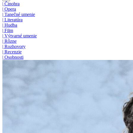
|
Činohra
|
Opera
|
Tanečné umenie
|
Literatúra
|
Hudba
|
Film
|
Výtvarné umenie
|
Rôzne
|
Rozhovory
|
Recenzie
|
Osobnosti