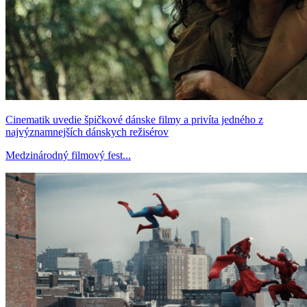
Cinematik uvedie špičkové dánske filmy a privíta jedného z
najvýznamnejších dánskych režisérov
Medzinárodný filmový fest...