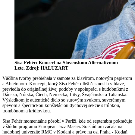
Sisa Fehér: Koncert na Slovenskom Alternatívnom
Lete, Zdroj: HALUZART
Väčšina tvorby prebiehala v samote za klavírom, notovým papierom
a Abletonom. Koncept, ktorý Sisa Fehér dlhší čas nosila v hlave,
previedla do originálnej živej podoby v spolupráci s hudobníkmi z
Dánska, Nórska, Čiech, Nemecka, Litvy, Švajčiarska a Talianska.
Výsledkom je autentické dielo so surovým zvukom, suverénnym
spevom a špecifickou konšteláciou dychovej sekcie s trúbkou,
trombónom a krídlovkou.
Sisa Fehér momentálne pôsobí v Paríži, kde od septembra pokračuje
v štúdiu programu European Jazz Master. So štúdiom začala na
hudobnej univerzite RMC v Kodani a práve na osi Praha - Kodaň