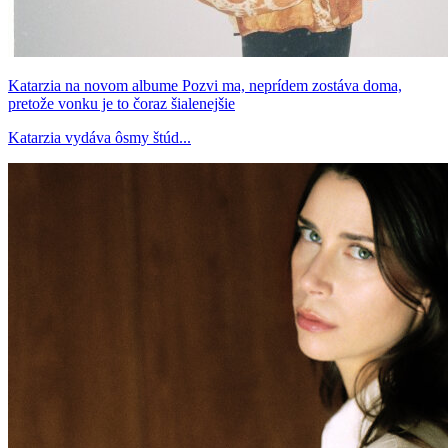
Katarzia na novom albume Pozvi ma, neprídem zostáva doma,
pretože vonku je to čoraz šialenejšie
Katarzia vydáva ôsmy štúd...