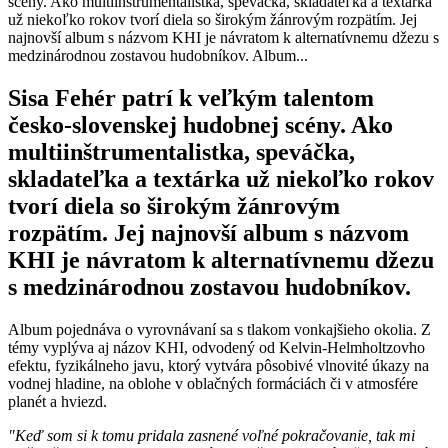
scény. Ako multiinštrumentalistka, speváčka, skladateľka a textárka
už niekoľko rokov tvorí diela so širokým žánrovým rozpätím. Jej
najnovší album s názvom KHI je návratom k alternatívnemu džezu s
medzinárodnou zostavou hudobníkov. Album...
Sisa Fehér patrí k veľkým talentom
česko-slovenskej hudobnej scény. Ako
multiinštrumentalistka, speváčka,
skladateľka a textárka už niekoľko rokov
tvorí diela so širokým žánrovým
rozpätím. Jej najnovší album s názvom
KHI je návratom k alternatívnemu džezu
s medzinárodnou zostavou hudobníkov.
Album pojednáva o vyrovnávaní sa s tlakom vonkajšieho okolia. Z
témy vyplýva aj názov KHI, odvodený od Kelvin-Helmholtzovho
efektu, fyzikálneho javu, ktorý vytvára pôsobivé vlnovité úkazy na
vodnej hladine, na oblohe v oblačných formáciách či v atmosfére
planét a hviezd.
"Keď som si k tomu pridala zasnené voľné pokračovanie, tak mi