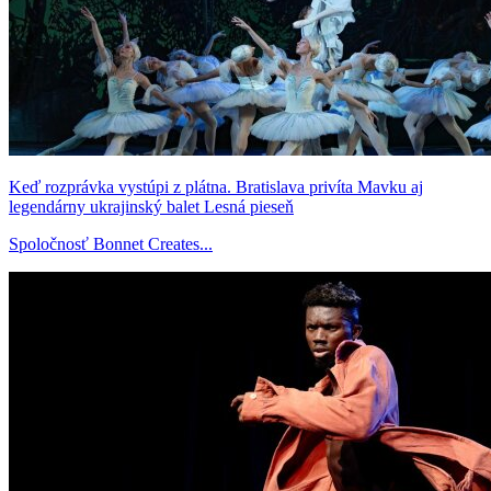
Keď rozprávka vystúpi z plátna. Bratislava privíta Mavku aj
legendárny ukrajinský balet Lesná pieseň
Spoločnosť Bonnet Creates...