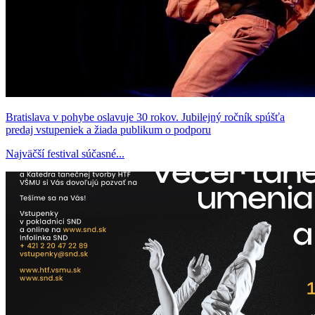
Bratislava v pohybe oslavuje 30 rokov. Jubilejný ročník spúšťa
predaj vstupeniek a žiada publikum o podporu
Najväčší festival súčasné...