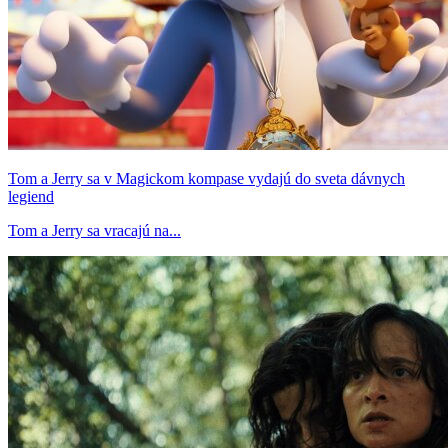
Tom a Jerry sa v Magickom kompase vydajú do sveta dávnych
legiend
Tom a Jerry sa vracajú na...