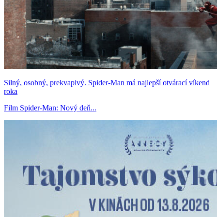
Silný, osobný, prekvapivý. Spider-Man má najlepší otvárací víkend
roka
Film Spider-Man: Nový deň...