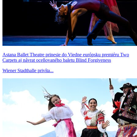
Astana Ballet Theatre prinesie do Viedne európsku premiéru Two
Carpets aj návrat oceňovaného baletu Blind Forgiveness
Wiener Stadthalle privíta...