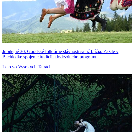
Jubilejné 30. Goralské folklórne slávnosti sa už blížia: Zažite v
Bachledke spojenie tradícií a hviezdneho programu
Leto vo Vysokých Tatrách...