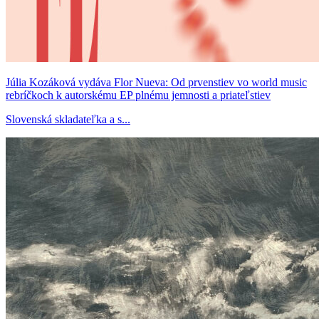
Júlia Kozáková vydáva Flor Nueva: Od prvenstiev vo world music
rebríčkoch k autorskému EP plnému jemnosti a priateľstiev
Slovenská skladateľka a s...