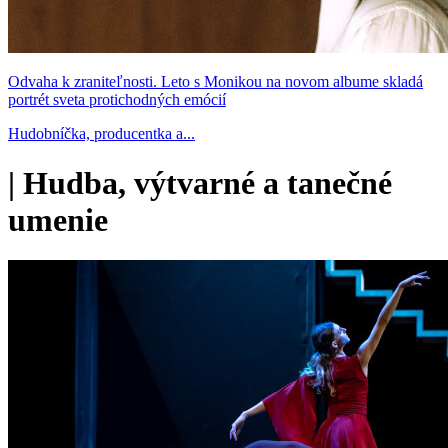
Odvaha k zraniteľnosti. Leto s Monikou na novom albume skladá
portrét sveta protichodných emócií
Hudobníčka, producentka a...
|
Hudba, výtvarné a tanečné
umenie