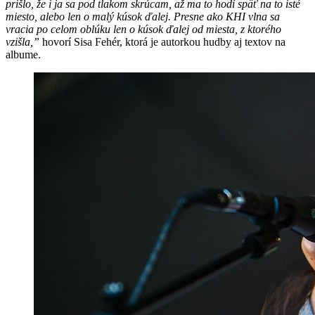
prišlo, že i ja sa pod tlakom skrúcam, až ma to hodí späť na to isté
miesto, alebo len o malý kúsok ďalej. Presne ako KHI vlna sa
vracia po celom oblúku len o kúsok ďalej od miesta, z ktorého
vzišla,”
hovorí Sisa Fehér, ktorá je autorkou hudby aj textov na
albume.