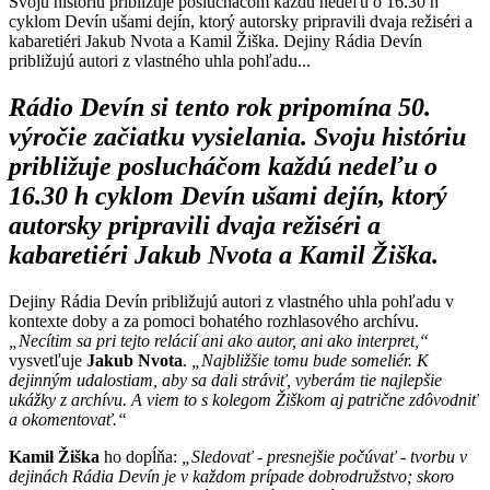
Svoju históriu približuje poslucháčom každú nedeľu o 16.30 h
cyklom Devín ušami dejín, ktorý autorsky pripravili dvaja režiséri a
kabaretiéri Jakub Nvota a Kamil Žiška. Dejiny Rádia Devín
približujú autori z vlastného uhla pohľadu...
Rádio Devín si tento rok pripomína 50.
výročie začiatku vysielania. Svoju históriu
približuje poslucháčom každú nedeľu o
16.30 h cyklom
Devín ušami dejín
, ktorý
autorsky pripravili dvaja režiséri a
kabaretiéri Jakub Nvota a Kamil Žiška.
Dejiny Rádia Devín približujú autori z vlastného uhla pohľadu v
kontexte doby a za pomoci bohatého rozhlasového archívu.
„Necítim sa pri tejto relácií ani ako autor, ani ako interpret,“
vysvetľuje
Jakub Nvota
.
„Najbližšie tomu bude someliér. K
dejinným udalostiam, aby sa dali stráviť, vyberám tie najlepšie
ukážky z archívu. A viem to s kolegom Žiškom aj patrične zdôvodniť
a okomentovať.“
Kamil Žiška
ho dopĺňa:
„Sledovať - presnejšie počúvať - tvorbu v
dejinách Rádia Devín je v každom prípade dobrodružstvo; skoro