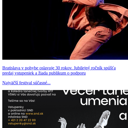
Bratislava v pohybe oslavuje 30 rokov. Jubilejný ročník spúšťa
predaj vstupeniek a žiada publikum o podporu
Najväčší festival súčasné...