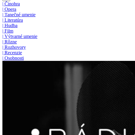
|
Činohra
|
Opera
|
Tanečné umenie
|
Literatúra
|
Hudba
|
Film
|
Výtvarné umenie
|
Rôzne
|
Rozhovory
|
Recenzie
|
Osobnosti