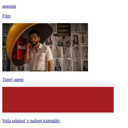
augusta
Film
Tajný agent
Vaša udalosť v našom kalendári