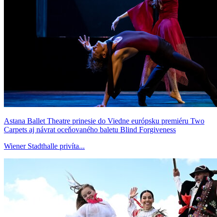
Astana Ballet Theatre prinesie do Viedne európsku premiéru Two
Carpets aj návrat oceňovaného baletu Blind Forgiveness
Wiener Stadthalle privíta...