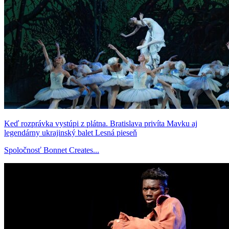
Keď rozprávka vystúpi z plátna. Bratislava privíta Mavku aj
legendárny ukrajinský balet Lesná pieseň
Spoločnosť Bonnet Creates...