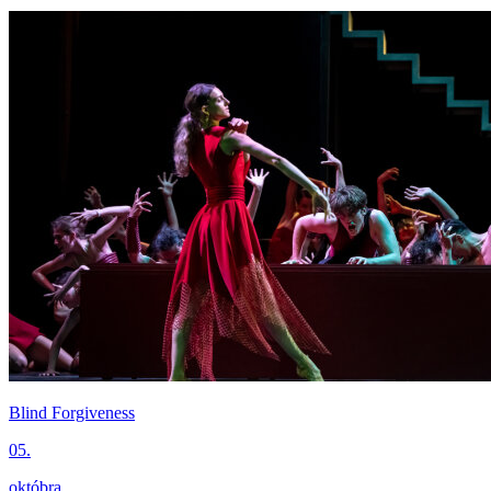
Blind Forgiveness
05.
októbra