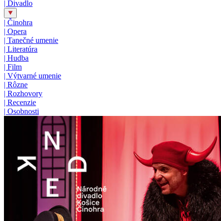
|
Divadlo
|
Činohra
|
Opera
|
Tanečné umenie
|
Literatúra
|
Hudba
|
Film
|
Výtvarné umenie
|
Rôzne
|
Rozhovory
|
Recenzie
|
Osobnosti