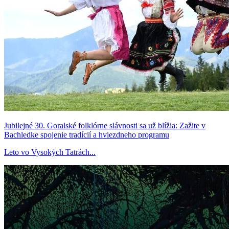
Jubilejné 30. Goralské folklórne slávnosti sa už blížia: Zažite v
Bachledke spojenie tradícií a hviezdneho programu
Leto vo Vysokých Tatrách...