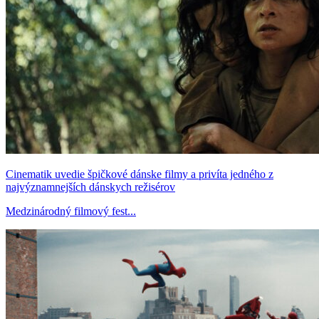
Cinematik uvedie špičkové dánske filmy a privíta jedného z
najvýznamnejších dánskych režisérov
Medzinárodný filmový fest...