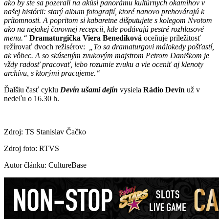
ako by ste sa pozerali na akúsi panorámu kultúrnych okamihov v
našej histórii: starý album fotografií, ktoré nanovo prehovárajú k
prítomnosti. A popritom si kabaretne dišputujete s kolegom Nvotom
ako na nejakej čarovnej recepcii, kde podávajú pestré rozhlasové
menu.“
Dramaturgička Viera Benediková
oceňuje príležitosť
režírovať dvoch režisérov:
„To sa dramaturgovi málokedy pošťastí,
ak vôbec. A so skúseným zvukovým majstrom Petrom Daniškom je
vždy radosť pracovať, lebo rozumie zvuku a vie oceniť aj klenoty
archívu, s ktorými pracujeme.“
Ďalšiu časť cyklu
Devín ušami dejín
vysiela
Rádio Devín
už v
nedeľu o 16.30 h.
Zdroj: TS Stanislav Čačko
Zdroj foto: RTVS
Autor článku: CultureBase