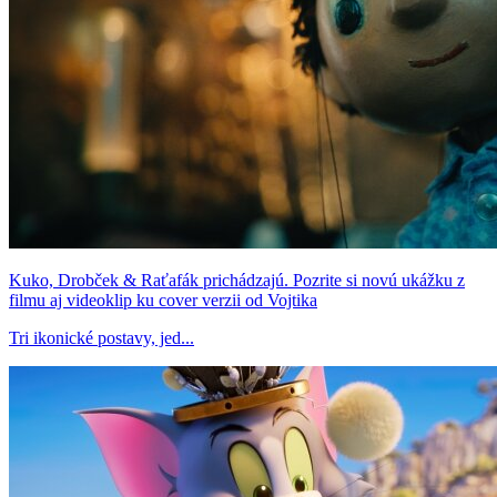
Kuko, Drobček & Raťafák prichádzajú. Pozrite si novú ukážku z
filmu aj videoklip ku cover verzii od Vojtika
Tri ikonické postavy, jed...