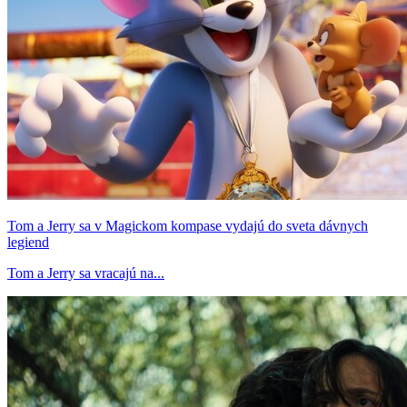
Tom a Jerry sa v Magickom kompase vydajú do sveta dávnych
legiend
Tom a Jerry sa vracajú na...