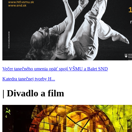
Večer tanečného umenia opäť spojí VŠMU a Balet SND
Katedra tanečnej tvorby H...
|
Divadlo a film