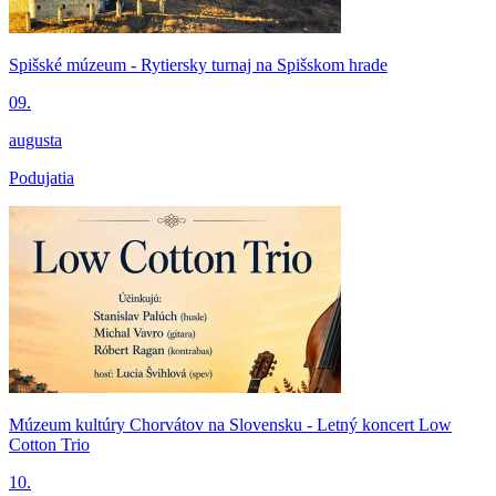
Spišské múzeum - Rytiersky turnaj na Spišskom hrade
09.
augusta
Podujatia
Múzeum kultúry Chorvátov na Slovensku - Letný koncert Low
Cotton Trio
10.