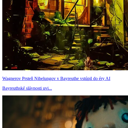
Wagnerov Prsteň Nibelungov v Bayreuthe vstúpil do éry AI
Bayreuthské slávnosti uvi...