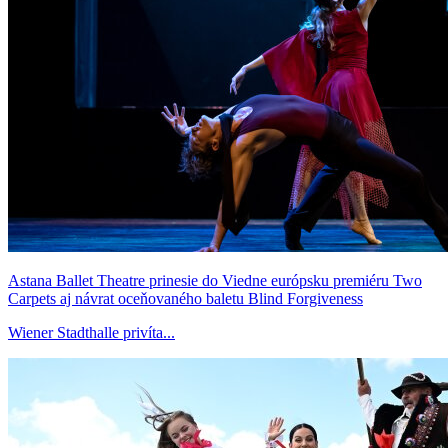
Astana Ballet Theatre prinesie do Viedne európsku premiéru Two
Carpets aj návrat oceňovaného baletu Blind Forgiveness
Wiener Stadthalle privíta...