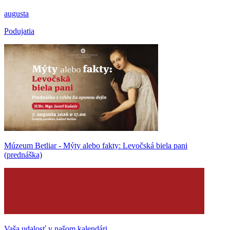
augusta
Podujatia
Múzeum Betliar - Mýty alebo fakty: Levočská biela pani
(prednáška)
Vaša udalosť v našom kalendári