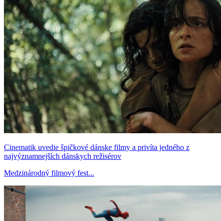
Cinematik uvedie špičkové dánske filmy a privíta jedného z
najvýznamnejších dánskych režisérov
Medzinárodný filmový fest...