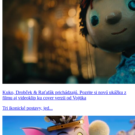
Kuko, Drobček & Raťafák prichádzajú. Pozrite si novú ukážku z
filmu aj videoklip ku cover verzii od Vojtika
Tri ikonické postavy, jed...