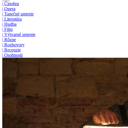
|
Činohra
|
Opera
|
Tanečné umenie
|
Literatúra
|
Hudba
|
Film
|
Výtvarné umenie
|
Rôzne
|
Rozhovory
|
Recenzie
|
Osobnosti