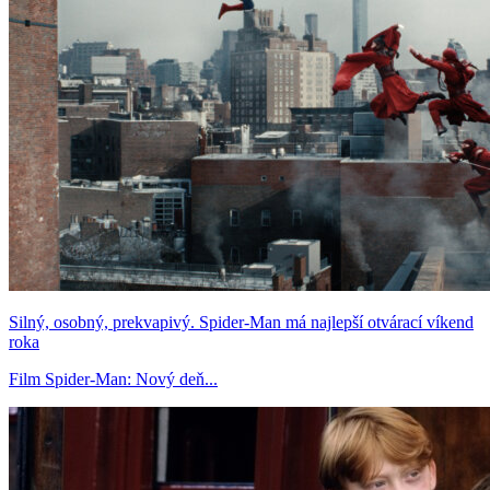
Silný, osobný, prekvapivý. Spider-Man má najlepší otvárací víkend
roka
Film Spider-Man: Nový deň...