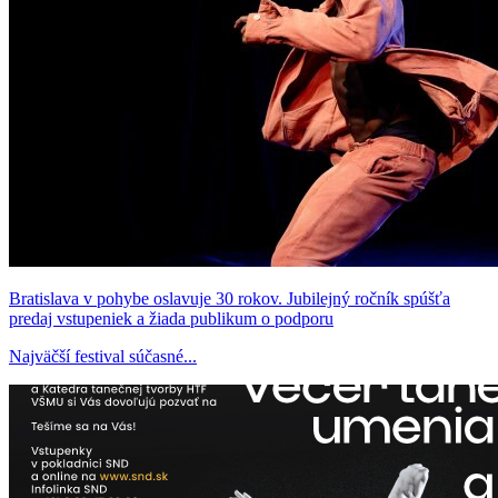
Bratislava v pohybe oslavuje 30 rokov. Jubilejný ročník spúšťa
predaj vstupeniek a žiada publikum o podporu
Najväčší festival súčasné...