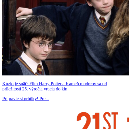
Kúzlo je späť: Film Harry Potter a Kameň mudrcov sa pri
príležitosti 25. výročia vracia do kín
Pripravte si prútiky! Pre...