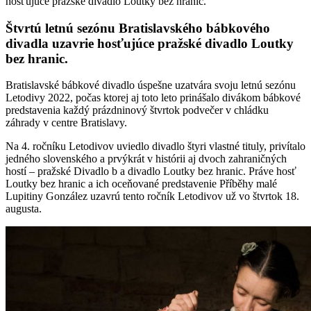
hosťujúce pražské divadlo Loutky bez hranic.
Štvrtú letnú sezónu Bratislavského bábkového
divadla uzavrie hosťujúce pražské divadlo Loutky
bez hranic.
Bratislavské bábkové divadlo úspešne uzatvára svoju letnú sezónu
Letodivy 2022, počas ktorej aj toto leto prinášalo divákom bábkové
predstavenia každý prázdninový štvrtok podvečer v chládku
záhrady v centre Bratislavy.
Na 4. ročníku Letodivov uviedlo divadlo štyri vlastné tituly, privítalo
jedného slovenského a prvýkrát v histórii aj dvoch zahraničných
hostí – pražské Divadlo b a divadlo Loutky bez hranic. Práve hosť
Loutky bez hranic a ich oceňované predstavenie Příběhy malé
Lupitiny González uzavrú tento ročník Letodivov už vo štvrtok 18.
augusta.