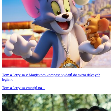
Tom a Jerry sa v Magickom kompase vydajú do sveta dávnych
legiend
Tom a Jerry sa vracajú na...