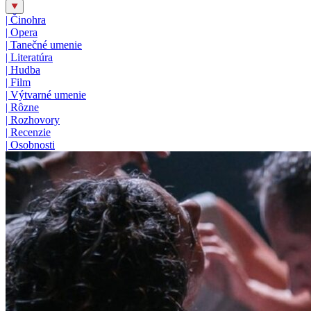
|
Činohra
|
Opera
|
Tanečné umenie
|
Literatúra
|
Hudba
|
Film
|
Výtvarné umenie
|
Rôzne
|
Rozhovory
|
Recenzie
|
Osobnosti