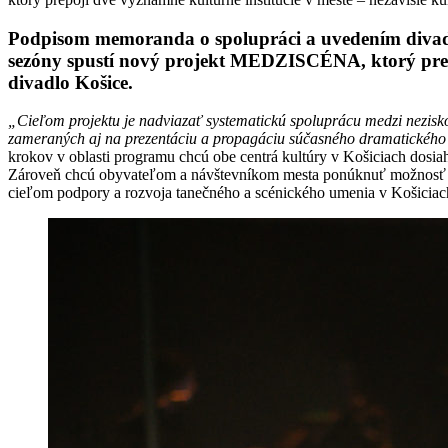
Podpisom memoranda o spolupráci a uvedením divadel
sezóny spustí nový projekt MEDZISCÉNA, ktorý prepo
divadlo Košice.
„Cieľom projektu je nadviazať systematickú spoluprácu medzi nezisko
zameraných aj na prezentáciu a propagáciu súčasného dramatického
krokov v oblasti programu chcú obe centrá kultúry v Košiciach dosia
Zároveň chcú obyvateľom a návštevníkom mesta ponúknuť možnosť nahl
cieľom podpory a rozvoja tanečného a scénického umenia v Košiciac