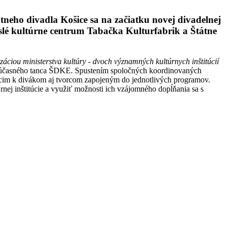
neho divadla Košice sa na začiatku novej divadelnej
slé kultúrne centrum Tabačka Kulturfabrik a Štátne
ciou ministerstva kultúry - dvoch významných kultúrnych inštitúcií
 súčasného tanca ŠDKE. Spustením spoločných koordinovaných
ujúcim k divákom aj tvorcom zapojeným do jednotlivých programov.
ej inštitúcie a využiť možnosti ich vzájomného dopĺňania sa s