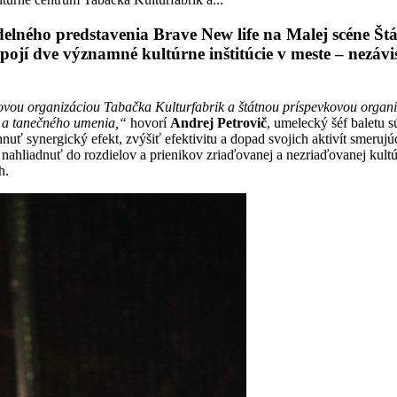
ného predstavenia Brave New life na Malej scéne Štát
jí dve významné kultúrne inštitúcie v meste – nezávi
vou organizáciou Tabačka Kulturfabrik a štátnou príspevkovou organizá
 a tanečného umenia,“
hovorí
Andrej Petrovič
, umelecký šéf baletu
hnuť synergický efekt, zvýšiť efektivitu a dopad svojich aktivít smer
iadnuť do rozdielov a prienikov zriaďovanej a nezriaďovanej kultúrn
h.