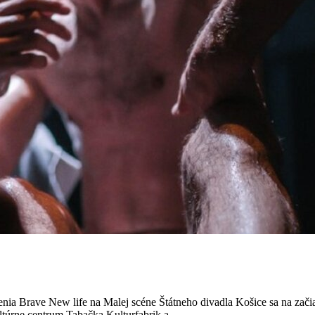
nia Brave New life na Malej scéne Štátneho divadla Košice sa na za
ltúrne centrum Tabačka Kulturfabrik a...