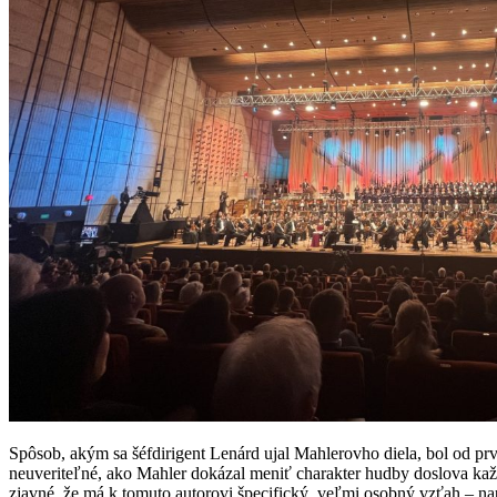
Spôsob, akým sa šéfdirigent Lenárd ujal Mahlerovho diela, bol od prvý
neuveriteľné, ako Mahler dokázal meniť charakter hudby doslova každ
zjavné, že má k tomuto autorovi špecifický, veľmi osobný vzťah – na