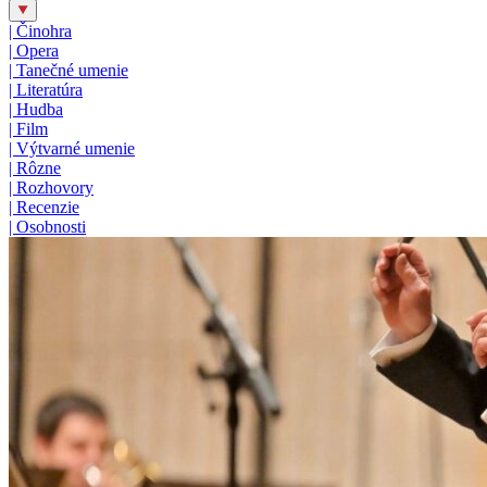
|
Činohra
|
Opera
|
Tanečné umenie
|
Literatúra
|
Hudba
|
Film
|
Výtvarné umenie
|
Rôzne
|
Rozhovory
|
Recenzie
|
Osobnosti