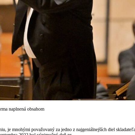
forma naplnená obsahom
u, je mnohými považovaný za jedno z najgeniálnejších diel skladateľa 
septembra 2022 bol výnimočný deň pr...