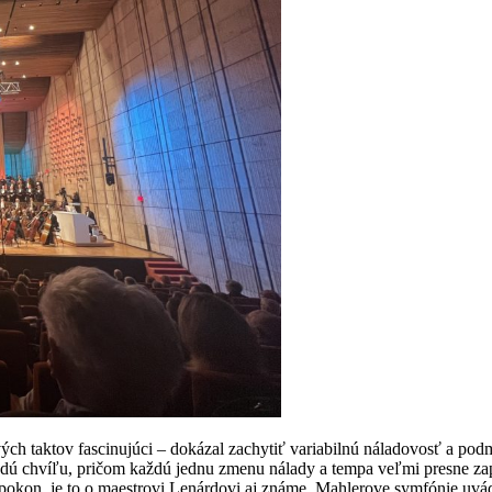
ch taktov fascinujúci – dokázal zachytiť variabilnú náladovosť a podma
ú chvíľu, pričom každú jednu zmenu nálady a tempa veľmi presne zapís
pokon, je to o maestrovi Lenárdovi aj známe, Mahlerove symfónie uvádz