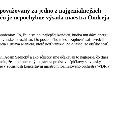
ovažovaný za jedno z najgeniálnejších
, čo je nepochybne výsada maestra
Ondreja
odeniny. To, že je stále v najlepšej kondícii, hudba mu dáva energiu
lovenského rozhlasu. Do posledného miesta zaplnená sála svedčila
diela Gustava Mahlera, ktoré keď vzniklo, bolo jasné, že obľúbenosť
vil Adam Sedlický a ako sólistky sme očakávali to najlepšie, čo dnes
olo, že ako koncertný majster sa predstavil špičkový slovenský
ič je v súčasnosti koncertným majstrom rozhlasového orchestra WDR v