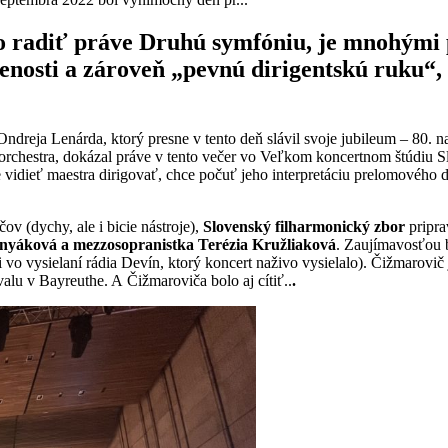
 radiť práve Druhú symfóniu, je mnohými p
úsenosti a zároveň „pevnú dirigentskú ruku“
reja Lenárda, ktorý presne v tento deň slávil svoje jubileum – 80. nar
orchestra, dokázal práve v tento večer vo Veľkom koncertnom štúdiu S
 vidieť maestra dirigovať, chce počuť jeho interpretáciu prelomového 
v (dychy, ale i bicie nástroje),
Slovenský filharmonický zbor
pripra
nyáková a mezzosopranistka Terézia Kružliaková
. Zaujímavosťou b
 vo vysielaní rádia Devín, ktorý koncert naživo vysielalo). Čižmarov
lu v Bayreuthe. A Čižmaroviča bolo aj cítiť..
.