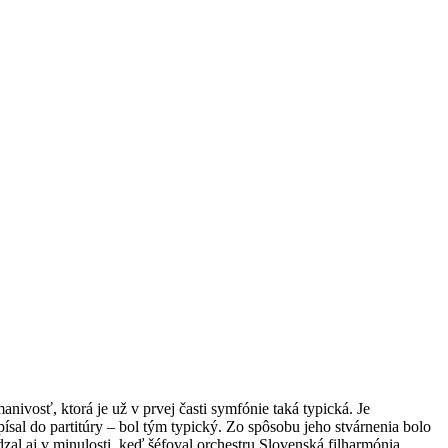
nivosť, ktorá je už v prvej časti symfónie taká typická. Je
al do partitúry – bol tým typický. Zo spôsobu jeho stvárnenia bolo
al aj v minulosti, keď šéfoval orchestru Slovenská filharmónia.