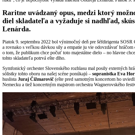
Raritne uvádzaný opus, medzi ktorý možno
diel skladateľa a vyžaduje si nadhľad, sk
Lenárda
.
Piatok 9. septembra 2022 bol výnimočný deň pre šéfdirigenta SOSR Ond
a rovnako s veľkou dávkou sily a empatie ju vie odovzdávať hráčom 
o tom, že publikum chce počuť toto majestátne dielo – no hlavne chce
tohto skladateľa potrvá ešte dlho.
Symfonický orchester Slovenského rozhlasu mal posily externých hráčo
sólistky tohto oboru na našej scéne ponúkajú –
sopranistka Eva Hor
huslista
Juraj Čižmarovič
(ešte pred samotným koncertom ho uviedli
Nemecku a tiež koncertným majstrom orchestra Wagnerovského festiva