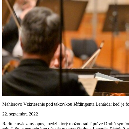
Mahlerovo Vzkriesenie pod taktovkou šéfdirigenta Lenárda: keď je 
22. septembra 2022
Raritne uvádzaný opus, medzi ktorý možno radiť práve Druhú symfóni
ruku“, čo je nepochybne výsada maestra Ondreja Lenárda. Piatok 9. 