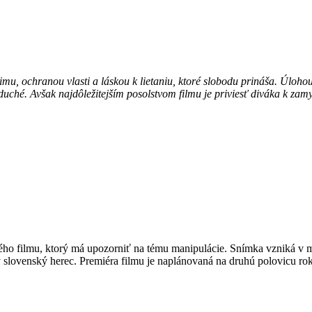
mu, ochranou vlasti a láskou k lietaniu, ktoré slobodu prináša. Úlohou 
duché. Avšak najdôležitejším posolstvom filmu je priviesť diváka k zamy
ého filmu, ktorý má upozorniť na tému manipulácie. Snímka vzniká v 
slovenský herec. Premiéra filmu je naplánovaná na druhú polovicu roku