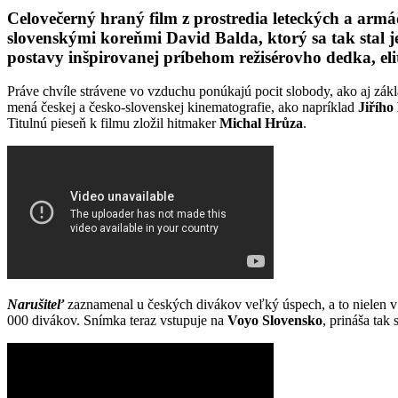
Celovečerný hraný film z prostredia leteckých a armá
slovenskými koreňmi David Balda, ktorý sa tak stal 
postavy inšpirovanej príbehom režisérovho dedka, eli
Práve chvíle strávene vo vzduchu ponúkajú pocit slobody, ako aj zákl
mená českej a česko-slovenskej kinematografie, ako napríklad
Jiřího
Titulnú pieseň k filmu zložil hitmaker
Michal Hrůza
.
Narušiteľ
zaznamenal u českých divákov veľký úspech, a to nielen v k
000 divákov. Snímka teraz vstupuje na
Voyo Slovensko
, prináša tak