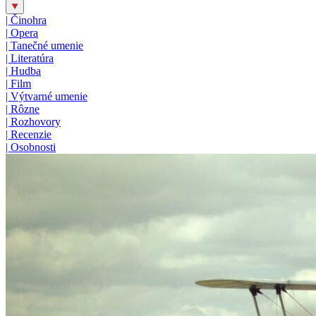
|
Činohra
|
Opera
|
Tanečné umenie
|
Literatúra
|
Hudba
|
Film
|
Výtvarné umenie
|
Rôzne
|
Rozhovory
|
Recenzie
|
Osobnosti