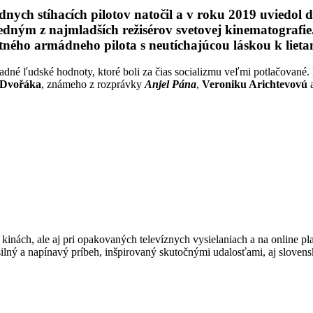
dnych stíhacích pilotov natočil a v roku 2019 uviedol 
jedným z najmladších režisérov svetovej kinematografi
tného armádneho pilota s neutíchajúcou láskou k lieta
adné ľudské hodnoty, ktoré boli za čias socializmu veľmi potlačované.
 Dvořáka
, známeho z rozprávky
Anjel Pána
,
Veroniku Arichtevovú
a
inách, ale aj pri opakovaných televíznych vysielaniach a na online pla
 silný a napínavý príbeh, inšpirovaný skutočnými udalosťami, aj sloven