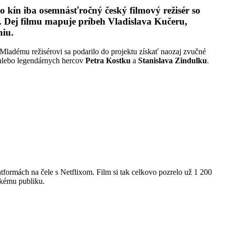
do kín iba osemnásťročný český filmový režisér so
e. Dej filmu mapuje príbeh Vladislava Kučeru,
niu.
 Mladému režisérovi sa podarilo do projektu získať naozaj zvučné
lebo legendárnych hercov
Petra Kostku
a
Stanislava Zindulku
.
tformách na čele s Netflixom. Film si tak celkovo pozrelo už 1 200
skému publiku.