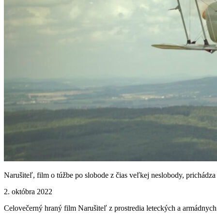
Narušiteľ, film o túžbe po slobode z čias veľkej neslobody, prichádz
2. októbra 2022
Celovečerný hraný film Narušiteľ z prostredia leteckých a armádnych