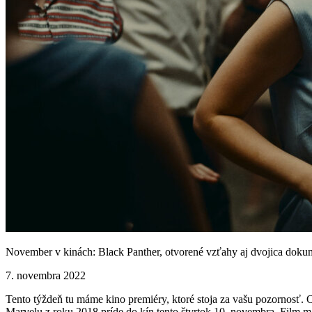
November v kinách: Black Panther, otvorené vzťahy aj dvojica dokum
7. novembra 2022
Tento týždeň tu máme kino premiéry, ktoré stoja za vašu pozornosť.
Marvelu z roku 2018 príde do kín tento štvrtok 10. novembra. Film má 