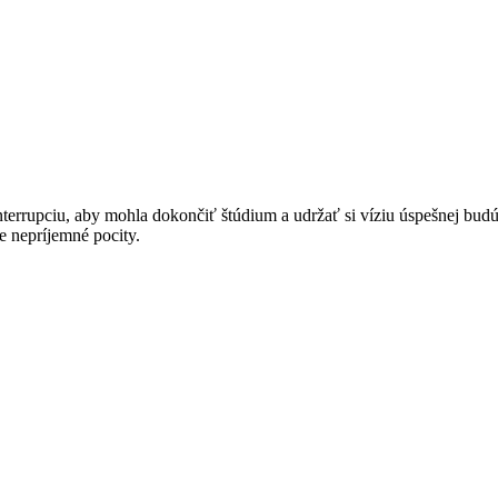
errupciu, aby mohla dokončiť štúdium a udržať si víziu úspešnej budúc
ne nepríjemné pocity.