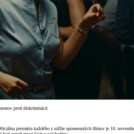
entov proti diskriminácii
 Oficiálna premiéra každého z nižšie spomenutých filmov je 10. nove
byť oproti prvej časti o pol hodinu...