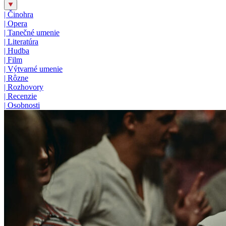
|
Činohra
|
Opera
|
Tanečné umenie
|
Literatúra
|
Hudba
|
Film
|
Výtvarné umenie
|
Rôzne
|
Rozhovory
|
Recenzie
|
Osobnosti