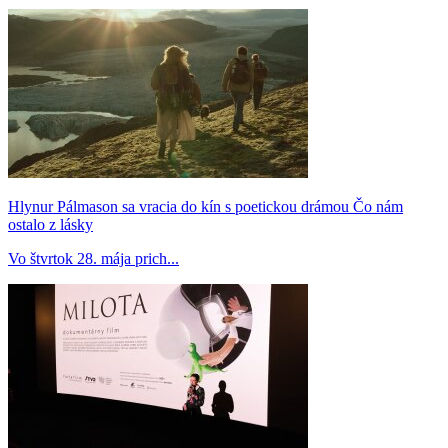
Hlynur Pálmason sa vracia do kín s poetickou drámou Čo nám
ostalo z lásky
Vo štvrtok 28. mája prich...