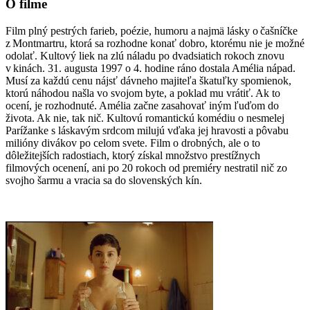
O filme
Film plný pestrých farieb, poézie, humoru a najmä lásky o čašníčke
z Montmartru, ktorá sa rozhodne konať dobro, ktorému nie je možné
odolať. Kultový liek na zlú náladu po dvadsiatich rokoch znovu
v kinách. 31. augusta 1997 o 4. hodine ráno dostala Amélia nápad.
Musí za každú cenu nájsť dávneho majiteľa škatuľky spomienok,
ktorú náhodou našla vo svojom byte, a poklad mu vrátiť. Ak to
ocení, je rozhodnuté. Amélia začne zasahovať iným ľuďom do
života. Ak nie, tak nič. Kultovú romantickú komédiu o nesmelej
Parížanke s láskavým srdcom milujú vďaka jej hravosti a pôvabu
milióny divákov po celom svete. Film o drobných, ale o to
dôležitejších radostiach, ktorý získal množstvo prestížnych
filmových ocenení, ani po 20 rokoch od premiéry nestratil nič zo
svojho šarmu a vracia sa do slovenských kín.