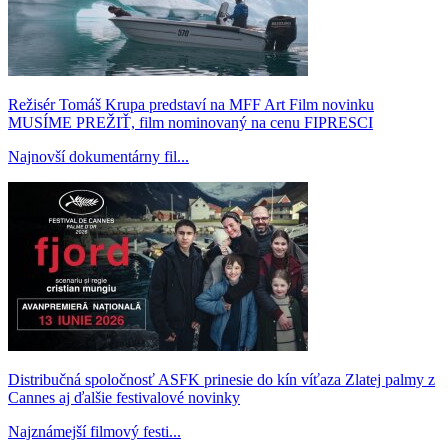
Režisér Tomáš Krupa predstaví na MFF Art Film novinku
MUSÍME PREŽIŤ, film nominovaný na cenu FIPRESCI
Najnovší dokumentárny fil...
Distribučná spoločnosť ASFK prinesie do kín víťaza Zlatej palmy z
Cannes aj ďalšie festivalové novinky
Najznámejší filmový festi...