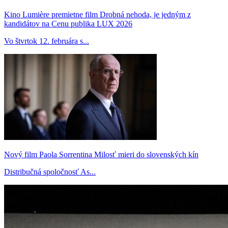
Kino Lumière premietne film Drobná nehoda, je jedným z
kandidátov na Cenu publika LUX 2026
Vo štvrtok 12. februára s...
Nový film Paola Sorrentina Milosť mieri do slovenských kín
Distribučná spoločnosť As...