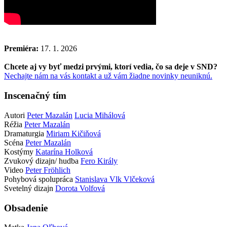
Premiéra:
17. 1. 2026
Chcete aj vy byť medzi prvými, ktorí vedia, čo sa deje v SND?
Nechajte nám na vás kontakt a už vám žiadne novinky neuniknú.
Inscenačný tím
Autori
Peter Mazalán
Lucia Mihálová
Réžia
Peter Mazalán
Dramaturgia
Miriam Kičiňová
Scéna
Peter Mazalán
Kostýmy
Katarína Holková
Zvukový dizajn/ hudba
Fero Király
Video
Peter Fröhlich
Pohybová spolupráca
Stanislava Vlk Vlčeková
Svetelný dizajn
Dorota Volfová
Obsadenie