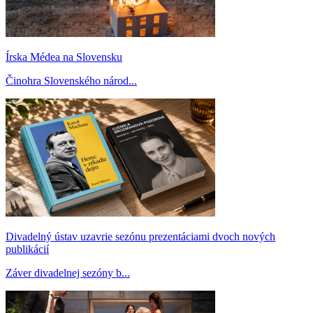
Írska Médea na Slovensku
Činohra Slovenského národ...
Divadelný ústav uzavrie sezónu prezentáciami dvoch nových
publikácií
Záver divadelnej sezóny b...