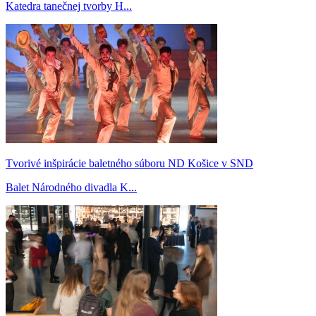
Katedra tanečnej tvorby H...
Tvorivé inšpirácie baletného súboru ND Košice v SND
Balet Národného divadla K...