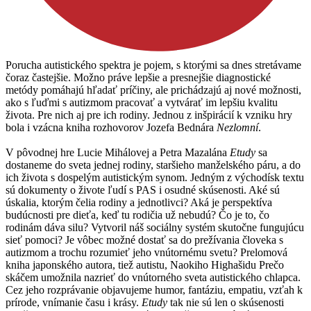
Porucha autistického spektra je pojem, s ktorými sa dnes stretávame
čoraz častejšie. Možno práve lepšie a presnejšie diagnostické
metódy pomáhajú hľadať príčiny, ale prichádzajú aj nové možnosti,
ako s ľuďmi s autizmom pracovať a vytvárať im lepšiu kvalitu
života. Pre nich aj pre ich rodiny. Jednou z inšpirácií k vzniku hry
bola i vzácna kniha rozhovorov Jozefa Bednára
Nezlomní
.
V pôvodnej hre Lucie Mihálovej a Petra Mazalána
Etudy
sa
dostaneme do sveta jednej rodiny, staršieho manželského páru, a do
ich života s dospelým autistickým synom. Jedným z východísk textu
sú dokumenty o živote ľudí s PAS i osudné skúsenosti. Aké sú
úskalia, ktorým čelia rodiny a jednotlivci? Aká je perspektíva
budúcnosti pre dieťa, keď tu rodičia už nebudú? Čo je to, čo
rodinám dáva silu? Vytvoril náš sociálny systém skutočne fungujúcu
sieť pomoci? Je vôbec možné dostať sa do prežívania človeka s
autizmom a trochu rozumieť jeho vnútornému svetu? Prelomová
kniha japonského autora, tiež autistu, Naokiho Highašidu Prečo
skáčem umožnila nazrieť do vnútorného sveta autistického chlapca.
Cez jeho rozprávanie objavujeme humor, fantáziu, empatiu, vzťah k
prírode, vnímanie času i krásy.
Etudy
tak nie sú len o skúsenosti