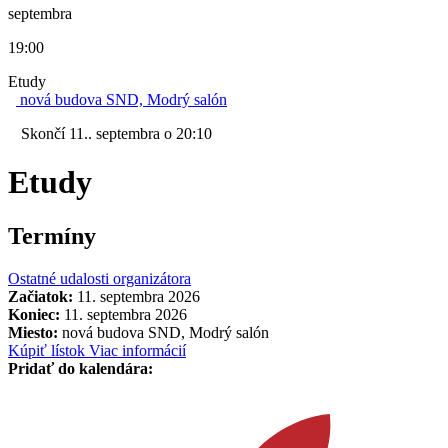
septembra
19:00
Etudy
nová budova SND, Modrý salón
Skončí 11.. septembra o 20:10
Etudy
Termíny
Ostatné udalosti organizátora
Začiatok:
11. septembra 2026
Koniec:
11. septembra 2026
Miesto:
nová budova SND, Modrý salón
Kúpiť lístok
Viac informácií
Pridať do kalendára: