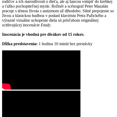
rodičov a ich starostlivosti o dieťa, ale aj šancou vstúpiť do krehkej
a ťažko pochopiteľnej mysle. Režisér a scénograf Peter Mazalán
pracuje s témou života s autizmom už dlhodobo. Silné prepojenie so
živou a klasickou hudbou v podaní klaviristu Petra Pažického a
výrazné vizuálne uchopenie diela sú prísľubom originálnej
scitlivujúcej inscenácie
Etudy
.
Inscenácia je vhodná pre divákov od 15 rokov.
Dĺžka predstavenia:
1 hodina 10 minút bez prestávky