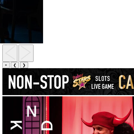
×
❮
❯