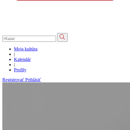
Moja kultúra
|
Kalendár
|
Profily
Registrovať
Prihlásiť