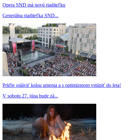
Opera SND má novú riaditeľku
Generálna riaditeľka SND...
Príďte osláviť krásu umenia a s optimizmom vstúpiť do leta!
V sobotu 27. júna bude zá...