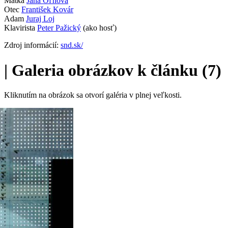
Matka
Jana Oľhová
Otec
František Kovár
Adam
Juraj Loj
Klavirista
Peter Pažický
(ako hosť)
Zdroj informácií:
snd.sk/
|
Galeria obrázkov k článku (7)
Kliknutím na obrázok sa otvorí galéria v plnej veľkosti.