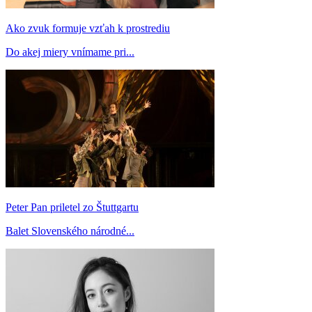
Ako zvuk formuje vzťah k prostrediu
Do akej miery vnímame pri...
Peter Pan priletel zo Štuttgartu
Balet Slovenského národné...