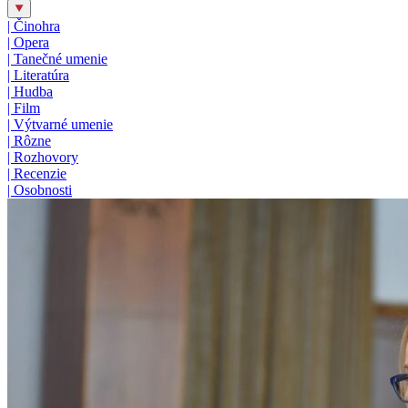
|
Činohra
|
Opera
|
Tanečné umenie
|
Literatúra
|
Hudba
|
Film
|
Výtvarné umenie
|
Rôzne
|
Rozhovory
|
Recenzie
|
Osobnosti