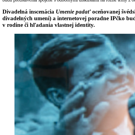
Divadelná inscenácia
Umenie padať
oceňovanej švéds
divadelných umení) a internetovej poradne
IPčko
bud
v rodine či hľadania vlastnej identity.