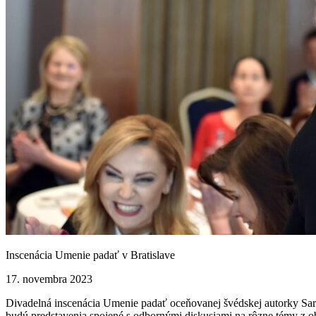
Inscenácia Umenie padať v Bratislave
17. novembra 2023
Divadelná inscenácia Umenie padať oceňovanej švédskej autorky Sar
budú predstavenia spojené s odbornými diskusiami na rôzne témy z ob