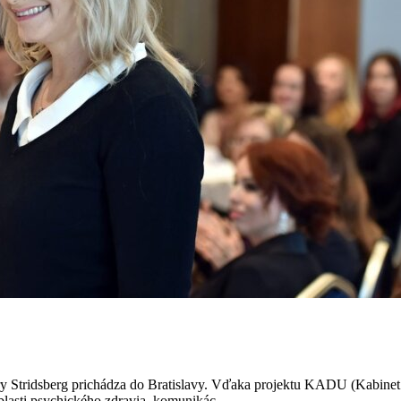
y Stridsberg prichádza do Bratislavy. Vďaka projektu KADU (Kabinet 
lasti psychického zdravia, komunikác...