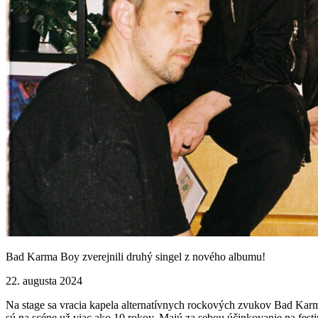
Bad Karma Boy zverejnili druhý singel z nového albumu!
22. augusta 2024
Na stage sa vracia kapela alternatívnych rockových zvukov Bad K
sú na scéne už viac ako 10 rokov. Majú za sebou účinkovanie na festi