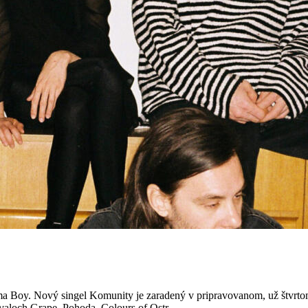
arma Boy. Nový singel Komunity je zaradený v pripravovanom, už št
valoch Grape, Pohoda, Colours of Ostr...