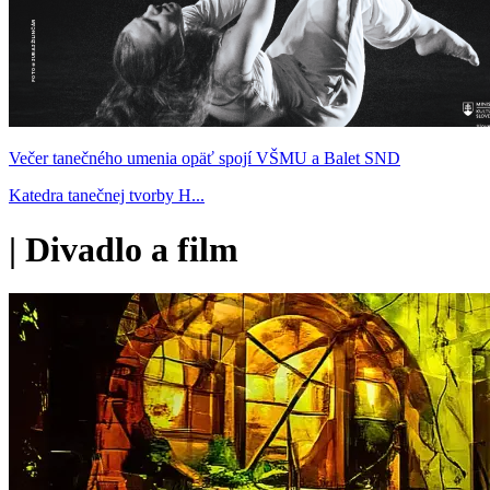
Večer tanečného umenia opäť spojí VŠMU a Balet SND
Katedra tanečnej tvorby H...
|
Divadlo a film