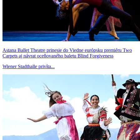
Astana Ballet Theatre prinesie do Viedne európsku premiéru Two
Carpets aj návrat oceňovaného baletu Blind Forgiveness
Wiener Stadthalle privíta...