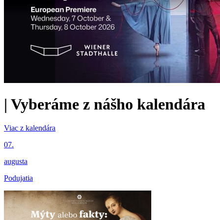
|
Vyberáme z nášho kalendára
Viac z kalendára
07.
augusta
Podujatia