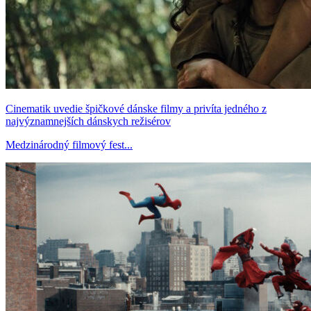
Cinematik uvedie špičkové dánske filmy a privíta jedného z
najvýznamnejších dánskych režisérov
Medzinárodný filmový fest...