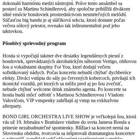
dokonalú harmóniu medzi nástrojmi. Práve tento ansámbel sa
postaví za Martinu Schindlerovú, aby spoločne priblížili divákom
silné emócie bondoviek prostredníctvom nesmrteľných melódií.
Súčasťou big bandu je aj sláčiková sekcia, ktorá dostane počas
večera sólový priestor, rovnako tak inštrumentalisti pod jeho
taktovkou.
Pôsobivý sprievodný program
Hostia si vypočujú takmer dve desiatky legendárnych piesní z
bondoviek, sprevádzaných akrobatickým súborom Vertigo, ohňovou
šou a vokalistami skupiny For You, ktorí dodajú večeru
sofistikovaný nádych. Počas koncertu nebudú chýbať dychberúce
efekty. Diváci vstúpia do sály po červených kobercoch, privítajú ich
ikonické vozidlá, pri ktorých sa môžu pred aj po šou zvečniť,
nebude chýbať welcome drink známeho agenta. Po koncerte sa
hostia budú môcť odfotiť s Martinou Schindlerovou i Vladom
Valovičom, VIP vstupenky zahŕňajú aj vstup na exkluzívnu
afterparty.
BOND GIRL ORCHESTRA LIVE SHOW je veľkolepá šou, ktorá
vás už 19. februára v Bratislave vtiahne do sveta Jamesa Bonda a
prinesie nezabudnuteľné spomienky. Blížiaci sa koncert nemá na
Slovensku obdobu, tvorcovia sa inšpirovali dramaturgiou koncertov
v zahraničí, napríklad vyhľadávanými vystúpeniami v mekke