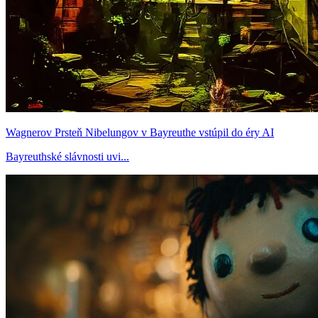
Wagnerov Prsteň Nibelungov v Bayreuthe vstúpil do éry AI
Bayreuthské slávnosti uvi...