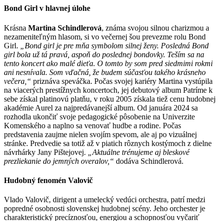
Bond Girl v hlavnej úlohe
Krásna
Martina Schindlerová
, známa svojou silnou charizmou a
nezameniteľným hlasom, si vo večernej šou prevezme rolu Bond
Girl.
„Bond girl je pre mňa symbolom silnej ženy. Posledná Bond
girl bola už tá pravá, aspoň do poslednej bondovky. Teším sa na
tento koncert ako malé dieťa. O tomto by som pred siedmimi rokmi
ani nesnívala. Som vďačná, že budem súčasťou takého krásneho
večera,“
priznáva speváčka. Počas svojej kariéry Martina vystúpila
na viacerých prestížnych koncertoch, jej debutový album Patríme k
sebe získal platinovú platňu, v roku 2005 získala tiež cenu hudobnej
akadémie Aurel za najpredávanejší album. Od januára 2024 sa
rozhodla ukončiť svoje pedagogické pôsobenie na Univerzite
Komenského a naplno sa venovať hudbe a rodine. Počas
predstavenia zaujme nielen svojím spevom, ale aj po vizuálnej
stránke. Predvedie sa totiž až v piatich rôznych kostýmoch z dielne
návrhárky Jany Pištejovej.
„Aktuálne trénujeme aj bleskové
prezliekanie do jemných overalov,“
dodáva Schindlerová.
Hudobný fenomén Valovič
Vlado Valovič, dirigent a umelecký vedúci orchestra, patrí medzi
popredné osobnosti slovenskej hudobnej scény. Jeho orchester je
charakteristický precíznosťou, energiou a schopnosťou vyčariť