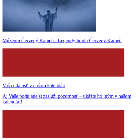
Múzeum Červený Kameň - Legendy hradu Červený Kameň
Vaša udalosť v našom kalendári
Aj Vaše podujatie si zaslúži pozornosť – ukážte ho iným v našom
kalendári!