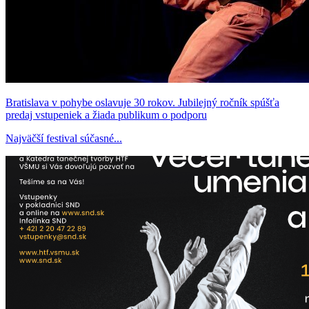
Bratislava v pohybe oslavuje 30 rokov. Jubilejný ročník spúšťa
predaj vstupeniek a žiada publikum o podporu
Najväčší festival súčasné...