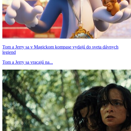
Tom a Jerry sa v Magickom kompase vydajú do sveta dávnych
legiend
Tom a Jerry sa vracajú na...