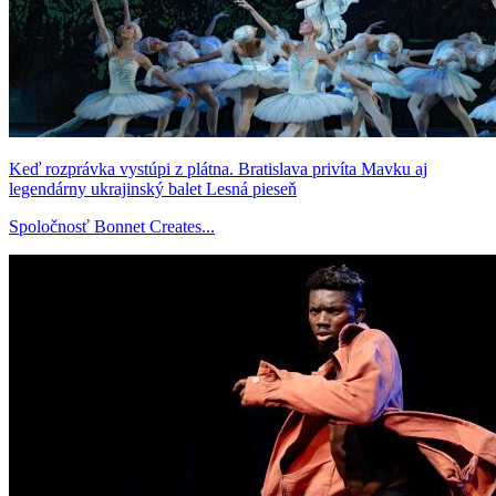
Keď rozprávka vystúpi z plátna. Bratislava privíta Mavku aj
legendárny ukrajinský balet Lesná pieseň
Spoločnosť Bonnet Creates...