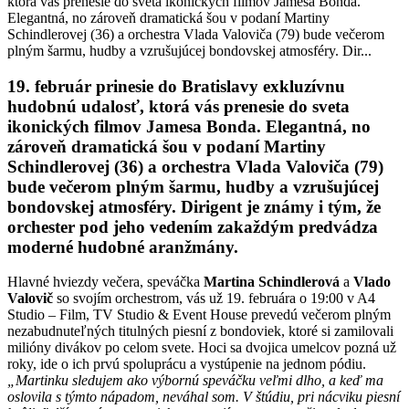
ktorá vás prenesie do sveta ikonických filmov Jamesa Bonda.
Elegantná, no zároveň dramatická šou v podaní Martiny
Schindlerovej (36) a orchestra Vlada Valoviča (79) bude večerom
plným šarmu, hudby a vzrušujúcej bondovskej atmosféry. Dir...
19. február prinesie do Bratislavy exkluzívnu
hudobnú udalosť, ktorá vás prenesie do sveta
ikonických filmov Jamesa Bonda. Elegantná, no
zároveň dramatická šou v podaní Martiny
Schindlerovej (36) a orchestra Vlada Valoviča (79)
bude večerom plným šarmu, hudby a vzrušujúcej
bondovskej atmosféry. Dirigent je známy i tým, že
orchester pod jeho vedením zakaždým predvádza
moderné hudobné aranžmány.
Hlavné hviezdy večera, speváčka
Martina Schindlerová
a
Vlado
Valovič
so svojím orchestrom, vás už 19. februára o 19:00 v A4
Studio – Film, TV Studio & Event House prevedú večerom plným
nezabudnuteľných titulných piesní z bondoviek, ktoré si zamilovali
milióny divákov po celom svete. Hoci sa dvojica umelcov pozná už
roky, ide o ich prvú spoluprácu a vystúpenie na jednom pódiu.
„Martinku sledujem ako výbornú speváčku veľmi dlho, a keď ma
oslovila s týmto nápadom, neváhal som. V štúdiu, pri nácviku piesní