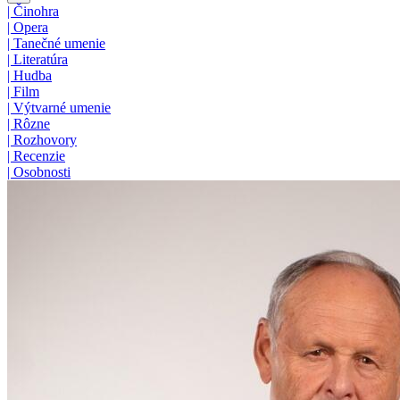
|
Činohra
|
Opera
|
Tanečné umenie
|
Literatúra
|
Hudba
|
Film
|
Výtvarné umenie
|
Rôzne
|
Rozhovory
|
Recenzie
|
Osobnosti