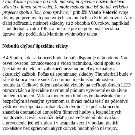
kvôli ďalším prácam na nich, ma svojím spevom naživo doslova
očarila a ihneď som vedel, že moje rozhodnutie ísť do tak veľkého
projektu spolu s ňou, bolo správne,“
priblížil
Vlado Valovič
svoje
dojmy po prvotných pracovných stretnutiach so Schindlerovou. Ako
ďalej zdôraznil, niektoré skladby sú z obdobia 60. rokov, napríklad
Thunderball z roku 1965, a preto je pre ne potrebná špeciálna
úprava, aby podčiarkla Martinin výnimočný talent.
Nebudú chýbať špeciálne efekty
A4 Studio, kde sa koncert bude konať, disponuje najmodernejšou
osvetľovacou, ozvučovacou a video technikou, ktorá spolu so
špeciálnymi efektami zabezpečí nezabudnuteľný vizuálny a
akustický zážitok. Počas už spomínanej skladby Thunderball bude v
sále dokonca jemne snežiť, čo umocní jedinečnú atmosféru
podujatia. Celkový dojem znásobia vizuály na veľkoplošných LED
obrazovkách a špeciálne navrhnuté pódium vytvorené exkluzívne
pre tento koncert. Vďaka moderným hliníkovým konštrukciám a
bezpečným závesným systémom sa diváci môžu tešiť na pôsobivé
výškové vystúpenia akrobatických dvojíc. Tie počas koncertu
znásobia dramatickú atmosféru filmovej hudby z legendárnych
bondoviek. Diváci sa môžu tešiť aj na veľkolepú ohňovú šou
a prevedenie jednej z piesní v acapella verzii v podaní piatich
vokalistov bez sprievodu akýchkoľvek hudobných nástrojov.