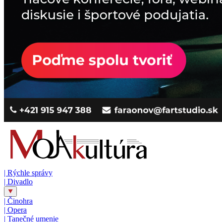
|
Rýchle správy
|
Divadlo
|
Činohra
|
Opera
|
Tanečné umenie