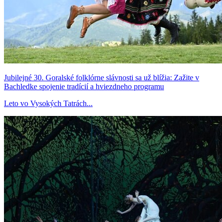
Jubilejné 30. Goralské folklórne slávnosti sa už blížia: Zažite v
Bachledke spojenie tradícií a hviezdneho programu
Leto vo Vysokých Tatrách...