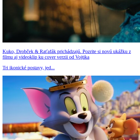
Kuko, Drobček & Raťafák prichádzajú. Pozrite si novú ukážku z
filmu aj videoklip ku cover verzii od Vojtika
Tri ikonické postavy, jed...