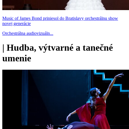
Music of James Bond priniesol do Bratislavy orchestrálnu show
novej generácie
Orchestrálna audiovizuáln...
|
Hudba, výtvarné a tanečné
umenie