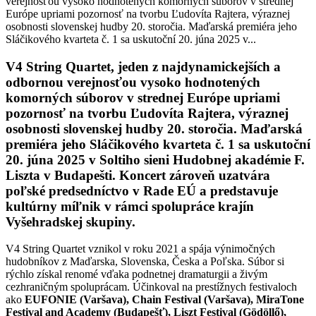
verejnosťou vysoko hodnotených komorných súborov v strednej
Európe upriami pozornosť na tvorbu Ľudovíta Rajtera, výraznej
osobnosti slovenskej hudby 20. storočia. Maďarská premiéra jeho
Sláčikového kvarteta č. 1 sa uskutoční 20. júna 2025 v...
V4 String Quartet, jeden z najdynamickejších a
odbornou verejnosťou vysoko hodnotených
komorných súborov v strednej Európe upriami
pozornosť na tvorbu Ľudovíta Rajtera, výraznej
osobnosti slovenskej hudby 20. storočia. Maďarská
premiéra jeho Sláčikového kvarteta č. 1 sa uskutoční
20. júna 2025 v Soltiho sieni Hudobnej akadémie F.
Liszta v Budapešti. Koncert zároveň uzatvára
poľské predsedníctvo v Rade EÚ a predstavuje
kultúrny míľnik v rámci spolupráce krajín
Vyšehradskej skupiny.
V4 String Quartet vznikol v roku 2021 a spája výnimočných
hudobníkov z Maďarska, Slovenska, Česka a Poľska. Súbor si
rýchlo získal renomé vďaka podnetnej dramaturgii a živým
cezhraničným spoluprácam. Účinkoval na prestížnych festivaloch
ako
EUFONIE (Varšava), Chain Festival (Varšava), MiraTone
Festival and Academy (Budapešť), Liszt Festival (Gödöllő),