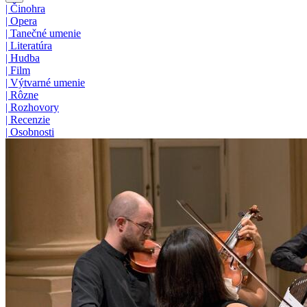
|
Činohra
|
Opera
|
Tanečné umenie
|
Literatúra
|
Hudba
|
Film
|
Výtvarné umenie
|
Rôzne
|
Rozhovory
|
Recenzie
|
Osobnosti