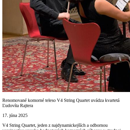
Renomované komorné teleso V4 String Quartet uvádza kvartetá
Ľudovíta Rajtera
17. júna 2025
V4 String Quartet, jeden z najdynamickejších a odbornou