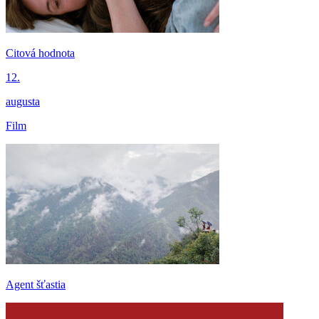
Citová hodnota
12.
augusta
Film
Agent šťastia