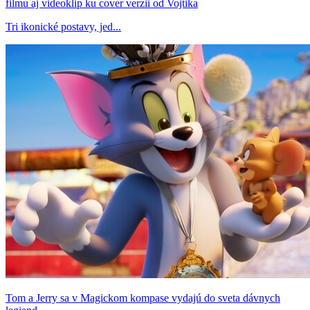
filmu aj videoklip ku cover verzii od Vojtika
Tri ikonické postavy, jed...
Tom a Jerry sa v Magickom kompase vydajú do sveta dávnych