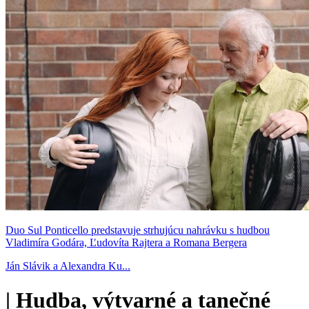
Duo Sul Ponticello predstavuje strhujúcu nahrávku s hudbou
Vladimíra Godára, Ľudovíta Rajtera a Romana Bergera
Ján Slávik a Alexandra Ku...
|
Hudba, výtvarné a tanečné