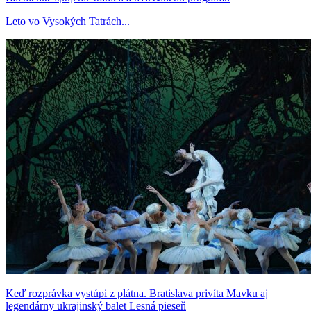
Leto vo Vysokých Tatrách...
Keď rozprávka vystúpi z plátna. Bratislava privíta Mavku aj
legendárny ukrajinský balet Lesná pieseň