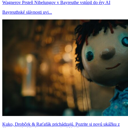
Wagnerov Prsteň Nibelungov v Bayreuthe vstúpil do éry AI
Bayreuthské slávnosti uvi...
Kuko, Drobček & Raťafák prichádzajú. Pozrite si novú ukážku z