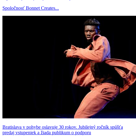
Spoločnosť Bonnet Creates...
Bratislava v pohybe oslavuje 30 rokov. Jubilejný ročník spúšťa
predaj vstupeniek a žiada publikum o podporu