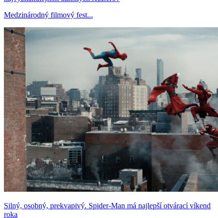
Medzinárodný filmový fest...
Silný, osobný, prekvapivý. Spider-Man má najlepší otvárací víkend
roka