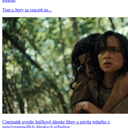
legiend
Tom a Jerry sa vracajú na...
Cinematik uvedie špičkové dánske filmy a privíta jedného z
najvýznamnejších dánskych režisérov