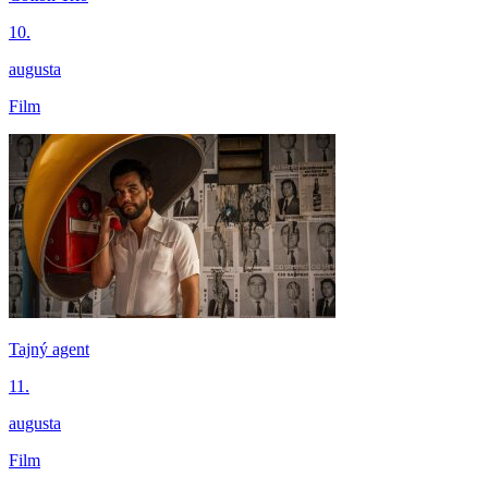
10.
augusta
Film
Tajný agent
11.
augusta
Film