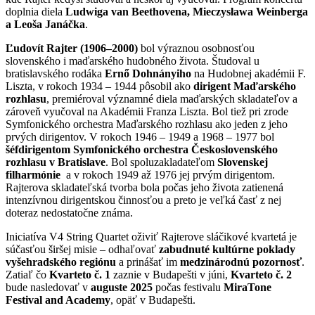
doplnia diela
Ludwiga van Beethovena, Mieczysława Weinberga
a Leoša Janáčka
.
Ľudovít Rajter (1906–2000)
bol výraznou osobnosťou
slovenského i maďarského hudobného života. Študoval u
bratislavského rodáka
Ernő Dohnányiho
na Hudobnej akadémii F.
Liszta, v rokoch 1934 – 1944 pôsobil ako
dirigent Maďarského
rozhlasu
, premiéroval významné diela maďarských skladateľov a
zároveň vyučoval na Akadémii Franza Liszta. Bol tiež pri zrode
Symfonického orchestra Maďarského rozhlasu ako jeden z jeho
prvých dirigentov. V rokoch 1946 – 1949 a 1968 – 1977 bol
šéfdirigentom Symfonického orchestra Československého
rozhlasu v Bratislave
. Bol spoluzakladateľom
Slovenskej
filharmónie
a v rokoch 1949 až 1976 jej prvým dirigentom.
Rajterova skladateľská tvorba bola počas jeho života zatienená
intenzívnou dirigentskou činnosťou a preto je veľká časť z nej
doteraz nedostatočne známa.
Iniciatíva V4 String Quartet oživiť Rajterove sláčikové kvartetá je
súčasťou širšej misie – odhaľovať
zabudnuté kultúrne poklady
vyšehradského regiónu
a prinášať im
medzinárodnú pozornosť
.
Zatiaľ čo
Kvarteto č. 1
zaznie v Budapešti v júni,
Kvarteto č. 2
bude nasledovať v
auguste 2025
počas festivalu
MiraTone
Festival and Academy
, opäť v Budapešti.