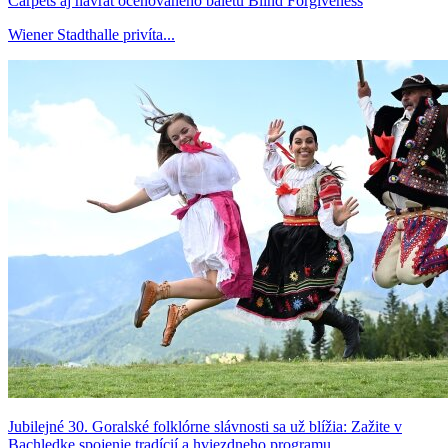
Carpets aj návrat oceňovaného baletu Blind Forgiveness
Wiener Stadthalle privíta...
Jubilejné 30. Goralské folklórne slávnosti sa už blížia: Zažite v
Bachledke spojenie tradícií a hviezdneho programu