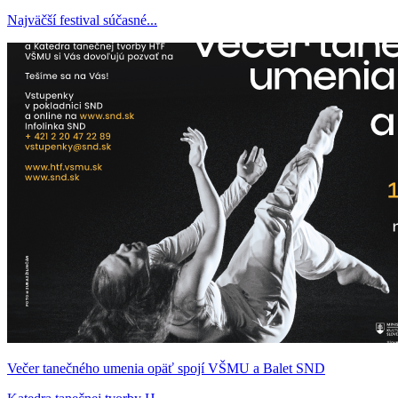
Najväčší festival súčasné...
Večer tanečného umenia opäť spojí VŠMU a Balet SND