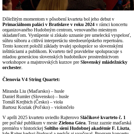
Dôležitým momentom v pôsobení kvarteta bol jeho debut v
Primaciálnom paláci v Bratislave v roku 2024
v rámci koncertu
organizovaného Hudobným centrom, venovaného miestnym
skladateľom. Vystúpenie si získalo uznanie pre umeleckú vyspelosť,
súhru súboru a citlivú interpretáciu stredoeurópskeho repertoáru.
Tento koncert položil základy trvalej spolupráce so slovenskými
inštitúciami a publikom. Kvarteto tiež pravidelne spolupracuje s
mladou generáciou slovenských hudobníkov prostredníctvom
workshopov a majstrovských kurzov pre
Slovenský mládežnícky
orchester
.
Členovia V4 String Quartet:
Miranda Liu (Maďarsko) – husle
Daniel Rumler (Slovensko) – husle
Tomáš Krejbich (Česko) – viola
Bartosz Koziak (Poľsko) – violončelo
V apríli 2025 kvarteto uviedlo Rajterovo
Sláčikové kvarteto č. 1
pre poľské publikum v meste
Zielona Góra
. Teraz zaznie maďarská
premiéra v historickej
Soltiho sieni Hudobnej akadémie F. Liszta
,
kde Rajter kedysi študoval a neskôr aj vyučoval. Program koncertu