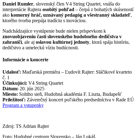
Daniel Rumler
, slovenský člen V4 String Quartet, vnáša do
interpretácie Rajtera
osobitý pohľad
– čerpá z bohatých skúseností
ako
komorný hráč, uznávaný pedagóg a všestranný skladateľ
,
ktorého tvorba prepája tradíciu s inováciou.
Nadchádzajúce vystúpenie bude nielen príspevkom k
znovuobjaveniu časti slovenského hudobného dedičstva v
zahraničí
, ale aj
oslavou kultúrnej jednoty
, ktorá spája históriu,
dedičstvo a umeleckú víziu budúcnosti.
Informácie o koncerte
Udalosť:
Maďarská premiéra – Ľudovít Rajter: Sláčikové kvarteto
č. 1
Účinkujúci:
V4 String Quartet
Dátum:
20. jún 2025
Miesto:
Soltiho sieň, Hudobná akadémia F. Liszta, Budapešť
Príležitosť:
Záverečný koncert poľského predsedníctva v Rade EÚ
Program a vstupenky
Zdroj: TS Adrian Rajter
Foto: Hudobné centrum Slovensko – Ján Lukáš