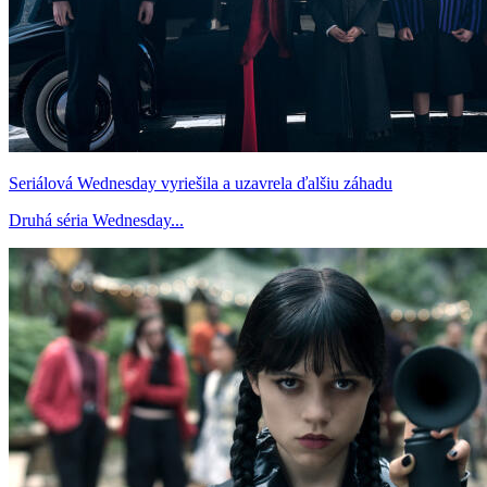
Seriálová Wednesday vyriešila a uzavrela ďalšiu záhadu
Druhá séria Wednesday...