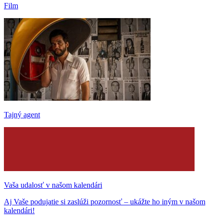
Film
Tajný agent
Vaša udalosť v našom kalendári
Aj Vaše podujatie si zaslúži pozornosť – ukážte ho iným v našom
kalendári!