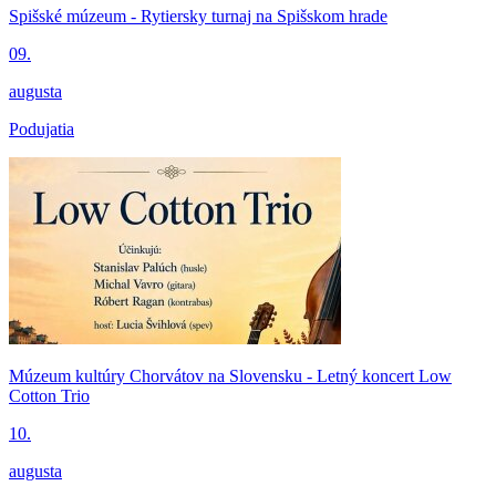
Spišské múzeum - Rytiersky turnaj na Spišskom hrade
09.
augusta
Podujatia
Múzeum kultúry Chorvátov na Slovensku - Letný koncert Low
Cotton Trio
10.
augusta