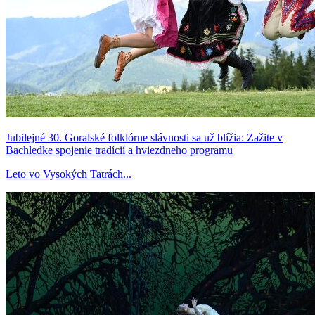
Jubilejné 30. Goralské folklórne slávnosti sa už blížia: Zažite v
Bachledke spojenie tradícií a hviezdneho programu
Leto vo Vysokých Tatrách...