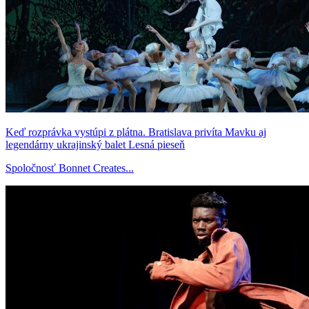
Keď rozprávka vystúpi z plátna. Bratislava privíta Mavku aj
legendárny ukrajinský balet Lesná pieseň
Spoločnosť Bonnet Creates...