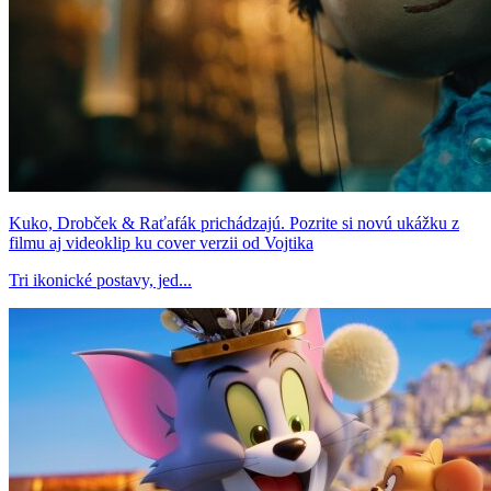
Kuko, Drobček & Raťafák prichádzajú. Pozrite si novú ukážku z
filmu aj videoklip ku cover verzii od Vojtika
Tri ikonické postavy, jed...