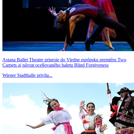
Astana Ballet Theatre prinesie do Viedne európsku premiéru Two
Carpets aj návrat oceňovaného baletu Blind Forgiveness
Wiener Stadthalle privíta...