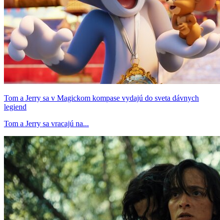
Tom a Jerry sa v Magickom kompase vydajú do sveta dávnych
legiend
Tom a Jerry sa vracajú na...