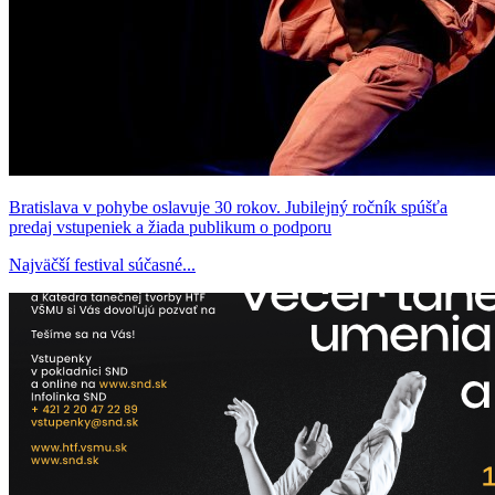
Bratislava v pohybe oslavuje 30 rokov. Jubilejný ročník spúšťa
predaj vstupeniek a žiada publikum o podporu
Najväčší festival súčasné...