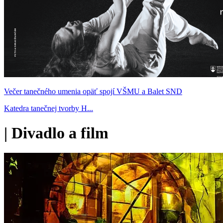
Večer tanečného umenia opäť spojí VŠMU a Balet SND
Katedra tanečnej tvorby H...
|
Divadlo a film