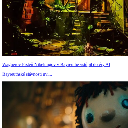
Wagnerov Prsteň Nibelungov v Bayreuthe vstúpil do éry AI
Bayreuthské slávnosti uvi...