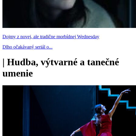
Dojmy z novej, ale tradične morbídnej Wednesday
Dlho očakávaný seriál o...
|
Hudba, výtvarné a tanečné
umenie