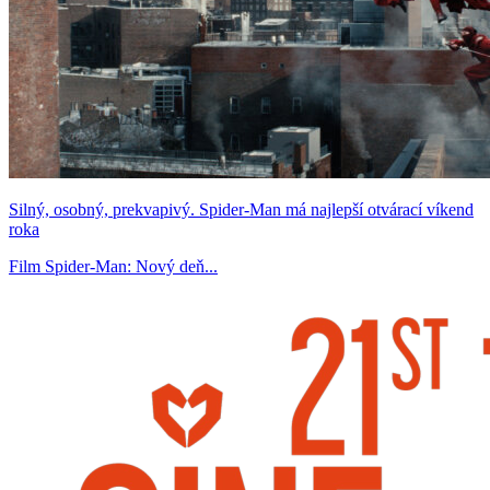
Silný, osobný, prekvapivý. Spider-Man má najlepší otvárací víkend
roka
Film Spider-Man: Nový deň...