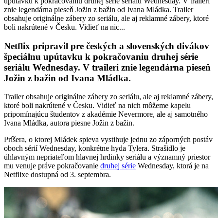
upútavku k pokračovaniu druhej série seriálu Wednesday. V traileri
znie legendárna pieseň Jožin z bažin od Ivana Mládka. Trailer
obsahuje originálne zábery zo seriálu, ale aj reklamné zábery, ktoré
boli nakrútené v Česku. Vidieť na nic...
Netflix pripravil pre českých a slovenských divákov
špeciálnu upútavku k pokračovaniu druhej série
seriálu Wednesday. V traileri znie legendárna pieseň
Jožin z bažin od Ivana Mládka.
Trailer obsahuje originálne zábery zo seriálu, ale aj reklamné zábery,
ktoré boli nakrútené v Česku. Vidieť na nich môžeme kapelu
pripomínajúcu študentov z akadémie Nevermore, ale aj samotného
Ivana Mládka, autora piesne Jožin z bažin.
Príšera, o ktorej Mládek spieva vystihuje jednu zo záporných postáv
oboch sérií Wednesday, konkrétne hyda Tylera. Strašidlo je
úhlavným nepriateľom hlavnej hrdinky seriálu a významný priestor
mu venuje práve pokračovanie
druhej série
Wednesday, ktorá je na
Netflixe dostupná od 3. septembra.