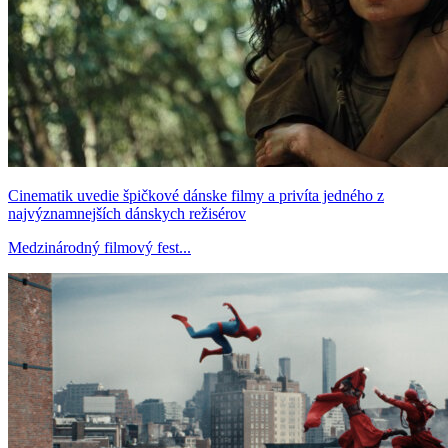
Cinematik uvedie špičkové dánske filmy a privíta jedného z
najvýznamnejších dánskych režisérov
Medzinárodný filmový fest...