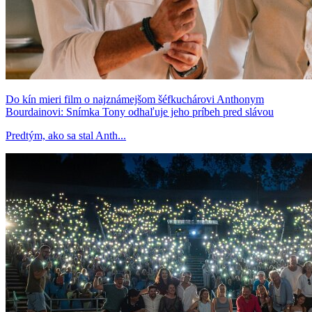
Do kín mieri film o najznámejšom šéfkuchárovi Anthonym
Bourdainovi: Snímka Tony odhaľuje jeho príbeh pred slávou
Predtým, ako sa stal Anth...