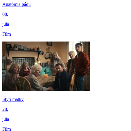
Anatómia pádu
08.
júla
Film
Štyri matky
28.
júla
Film