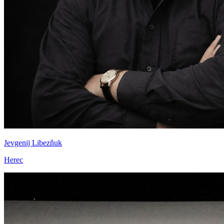
Jevgenij Libezňuk
Herec