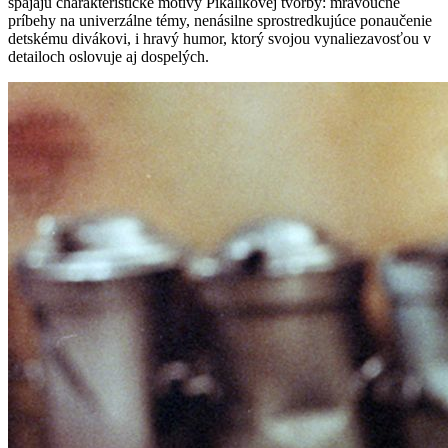
spájajú charakteristické motívy Pikalíkovej tvorby: mravoučné
príbehy na univerzálne témy, nenásilne sprostredkujúce ponaučenie
detskému divákovi, i hravý humor, ktorý svojou vynaliezavosťou v
detailoch oslovuje aj dospelých.