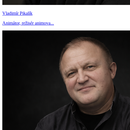
Vladimír Pikalík
Animátor, režisér animova...