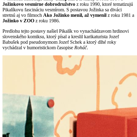
Jožinkovo vesmírne dobrodružstvo
z roku 1990, ktoré tematizujú
Pikalíkovu fascináciu vesmírom. S postavou Jožinka sa diváci
stretnú aj vo filmoch
Ako Jožinko menil, až vymenil
z roku 1981 a
Jožinko v ZOO
z roku 1986.
Predlohu tejto postavy našiel Pikalík vo vynachádzavom hrdinovi
slovenského komiksu, ktorý písal a kreslil karikaturista Jozef
Babušek pod pseudonymom Jozef Schek a ktorý dlhé roky
vychádzal v humoristickom časopise
Roháč
.