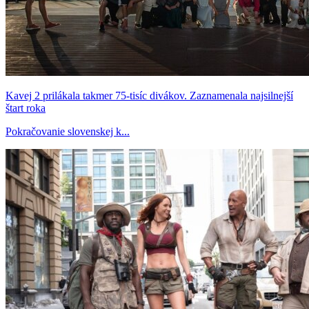
Kavej 2 prilákala takmer 75-tisíc divákov. Zaznamenala najsilnejší
štart roka
Pokračovanie slovenskej k...