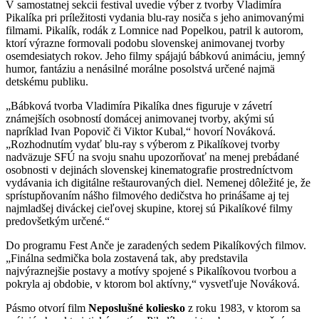
V samostatnej sekcii festival uvedie výber z tvorby Vladimíra
Pikalíka pri príležitosti vydania blu-ray nosiča s jeho animovanými
filmami. Pikalík, rodák z Lomnice nad Popelkou, patril k autorom,
ktorí výrazne formovali podobu slovenskej animovanej tvorby
osemdesiatych rokov. Jeho filmy spájajú bábkovú animáciu, jemný
humor, fantáziu a nenásilné morálne posolstvá určené najmä
detskému publiku.
„Bábková tvorba Vladimíra Pikalíka dnes figuruje v závetrí
známejších osobností domácej animovanej tvorby, akými sú
napríklad Ivan Popovič či Viktor Kubal,“ hovorí Nováková.
„Rozhodnutím vydať blu-ray s výberom z Pikalíkovej tvorby
nadväzuje SFÚ na svoju snahu upozorňovať na menej prebádané
osobnosti v dejinách slovenskej kinematografie prostredníctvom
vydávania ich digitálne reštaurovaných diel. Nemenej dôležité je, že
sprístupňovaním nášho filmového dedičstva ho prinášame aj tej
najmladšej diváckej cieľovej skupine, ktorej sú Pikalíkové filmy
predovšetkým určené.“
Do programu Fest Anče je zaradených sedem Pikalíkových filmov.
„Finálna sedmička bola zostavená tak, aby predstavila
najvýraznejšie postavy a motívy spojené s Pikalíkovou tvorbou a
pokryla aj obdobie, v ktorom bol aktívny,“ vysvetľuje Nováková.
Pásmo otvorí film
Neposlušné koliesko
z roku 1983, v ktorom sa