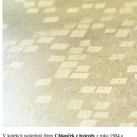
V kolekcii nasledujú filmy
Chlapček z hviezdy
z roku 1984 a