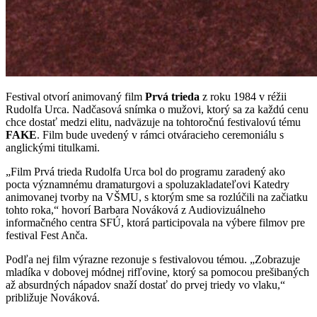
Festival otvorí animovaný film
Prvá trieda
z roku 1984 v réžii
Rudolfa Urca. Nadčasová snímka o mužovi, ktorý sa za každú cenu
chce dostať medzi elitu, nadväzuje na tohtoročnú festivalovú tému
FAKE
. Film bude uvedený v rámci otváracieho ceremoniálu s
anglickými titulkami.
„Film Prvá trieda Rudolfa Urca bol do programu zaradený ako
pocta významnému dramaturgovi a spoluzakladateľovi Katedry
animovanej tvorby na VŠMU, s ktorým sme sa rozlúčili na začiatku
tohto roka,“ hovorí Barbara Nováková z Audiovizuálneho
informačného centra SFÚ, ktorá participovala na výbere filmov pre
festival Fest Anča.
Podľa nej film výrazne rezonuje s festivalovou témou. „Zobrazuje
mladíka v dobovej módnej rifľovine, ktorý sa pomocou prešibaných
až absurdných nápadov snaží dostať do prvej triedy vo vlaku,“
približuje Nováková.