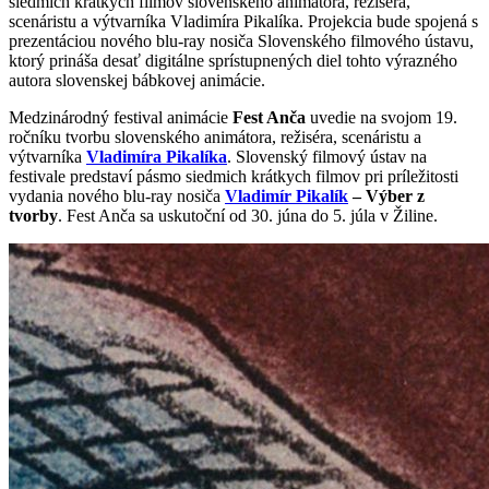
siedmich krátkych filmov slovenského animátora, režiséra,
scenáristu a výtvarníka Vladimíra Pikalíka. Projekcia bude spojená s
prezentáciou nového blu-ray nosiča Slovenského filmového ústavu,
ktorý prináša desať digitálne sprístupnených diel tohto výrazného
autora slovenskej bábkovej animácie.
Medzinárodný festival animácie
Fest Anča
uvedie na svojom 19.
ročníku tvorbu slovenského animátora, režiséra, scenáristu a
výtvarníka
Vladimíra Pikalíka
. Slovenský filmový ústav na
festivale predstaví pásmo siedmich krátkych filmov pri príležitosti
vydania nového blu-ray nosiča
Vladimír Pikalík
– Výber z
tvorby
. Fest Anča sa uskutoční od 30. júna do 5. júla v Žiline.