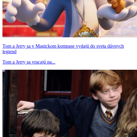
Tom a Jerry sa v Magickom kompase vydajú do sveta dávnych
legiend
Tom a Jerry sa vracajú na...