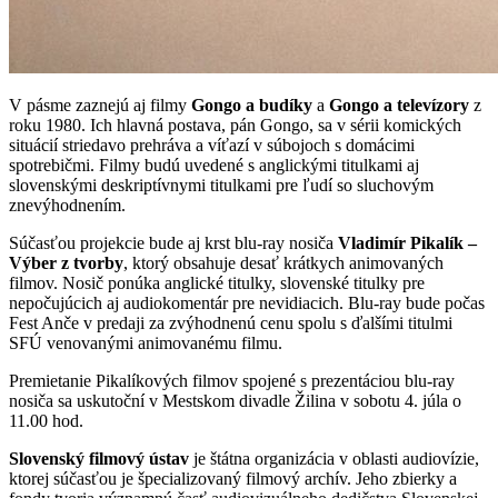
V pásme zaznejú aj filmy
Gongo a budíky
a
Gongo a televízory
z
roku 1980. Ich hlavná postava, pán Gongo, sa v sérii komických
situácií striedavo prehráva a víťazí v súbojoch s domácimi
spotrebičmi. Filmy budú uvedené s anglickými titulkami aj
slovenskými deskriptívnymi titulkami pre ľudí so sluchovým
znevýhodnením.
Súčasťou projekcie bude aj krst blu-ray nosiča
Vladimír Pikalík –
Výber z tvorby
, ktorý obsahuje desať krátkych animovaných
filmov. Nosič ponúka anglické titulky, slovenské titulky pre
nepočujúcich aj audiokomentár pre nevidiacich. Blu-ray bude počas
Fest Anče v predaji za zvýhodnenú cenu spolu s ďalšími titulmi
SFÚ venovanými animovanému filmu.
Premietanie Pikalíkových filmov spojené s prezentáciou blu-ray
nosiča sa uskutoční v Mestskom divadle Žilina v sobotu 4. júla o
11.00 hod.
Slovenský filmový ústav
je štátna organizácia v oblasti audiovízie,
ktorej súčasťou je špecializovaný filmový archív. Jeho zbierky a