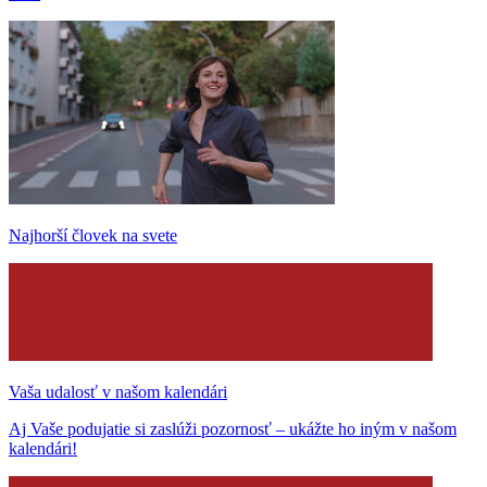
Najhorší človek na svete
Vaša udalosť v našom kalendári
Aj Vaše podujatie si zaslúži pozornosť – ukážte ho iným v našom
kalendári!