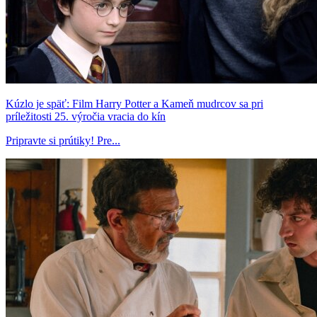
Kúzlo je späť: Film Harry Potter a Kameň mudrcov sa pri
príležitosti 25. výročia vracia do kín
Pripravte si prútiky! Pre...