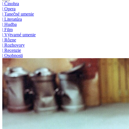
|
Činohra
|
Opera
|
Tanečné umenie
|
Literatúra
|
Hudba
|
Film
|
Výtvarné umenie
|
Rôzne
|
Rozhovory
|
Recenzie
|
Osobnosti