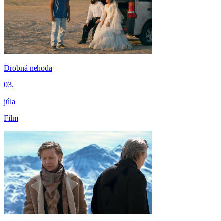
Drobná nehoda
03.
júla
Film