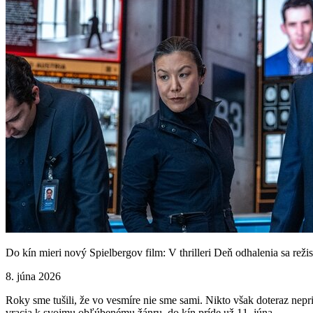
Do kín mieri nový Spielbergov film: V thrilleri Deň odhalenia sa reži
8. júna 2026
Roky sme tušili, že vo vesmíre nie sme sami. Nikto však doteraz nepr
vracia k svojmu obľúbenému žánru, do kín príde už 11. júna.