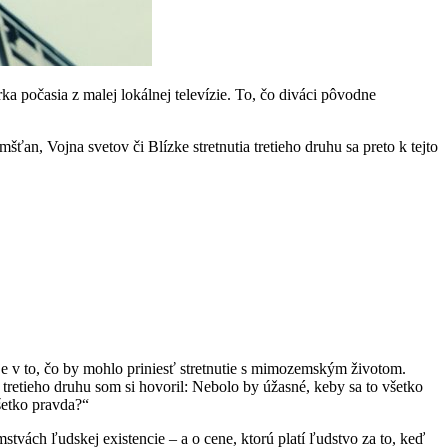
 počasia z malej lokálnej televízie. To, čo diváci pôvodne
ťan, Vojna svetov či Blízke stretnutia tretieho druhu sa preto k tejto
eje v to, čo by mohlo priniesť stretnutie s mimozemským životom.
a tretieho druhu som si hovoril: Nebolo by úžasné, keby sa to všetko
šetko pravda?“
vách ľudskej existencie – a o cene, ktorú platí ľudstvo za to, keď