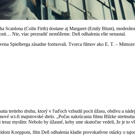
canlona (Colin Firth) dostane aj Margaret (Emily Blunt), moderátorka
osti… Nie, viac prezradiť nemôžeme. Deň odhalenia ešte nenastal.
tevena Spielberga zásadne formovali. Tvorca filmov ako E. T. – Mimozemš
utia tretieho druhu, ktorý v ľuďoch vzbudil pocit úžasu, obdivu a nád
mové sci-fi majstrovské dielo. „Počas nakrúcania filmu Blízke stretnuti
 teraz myslím: Nebolo by úžasné, keby sme skutočne vedeli, že je to v
dom Koeppom, film Deň odhalenia kladie provokatívne otázky o tajomst