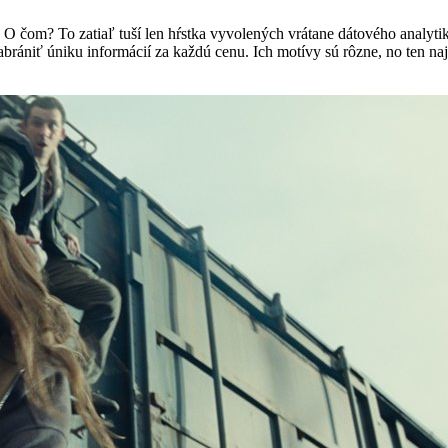
čom? To zatiaľ tuší len hŕstka vyvolených vrátane dátového analytika
abrániť úniku informácií za každú cenu. Ich motívy sú rôzne, no ten na