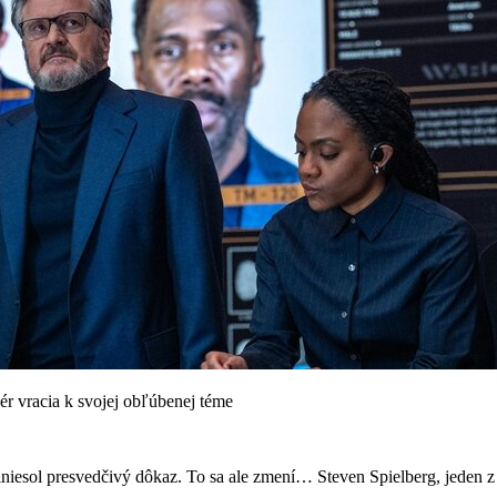
sér vracia k svojej obľúbenej téme
iniesol presvedčivý dôkaz. To sa ale zmení… Steven Spielberg, jeden z 