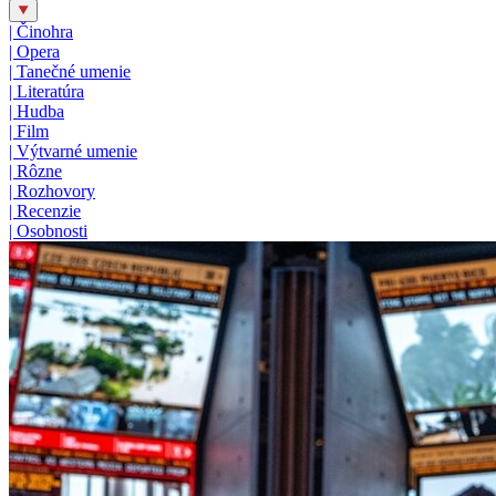
|
Činohra
|
Opera
|
Tanečné umenie
|
Literatúra
|
Hudba
|
Film
|
Výtvarné umenie
|
Rôzne
|
Rozhovory
|
Recenzie
|
Osobnosti