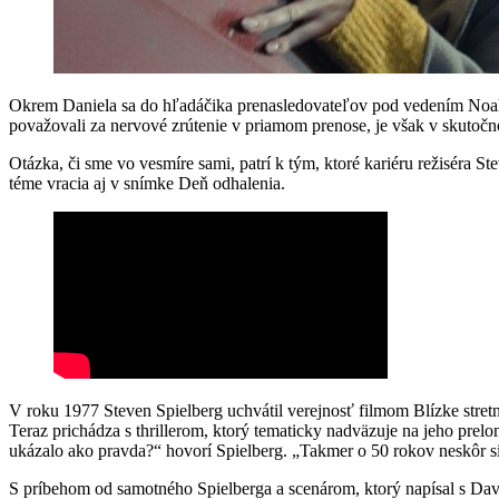
Okrem Daniela sa do hľadáčika prenasledovateľov pod vedením Noaha S
považovali za nervové zrútenie v priamom prenose, je však v skutočn
Otázka, či sme vo vesmíre sami, patrí k tým, ktoré kariéru režiséra S
téme vracia aj v snímke Deň odhalenia.
V roku 1977 Steven Spielberg uchvátil verejnosť filmom Blízke stretn
Teraz prichádza s thrillerom, ktorý tematicky nadväzuje na jeho prelo
ukázalo ako pravda?“ hovorí Spielberg. „Takmer o 50 rokov neskôr si
S príbehom od samotného Spielberga a scenárom, ktorý napísal s Davi