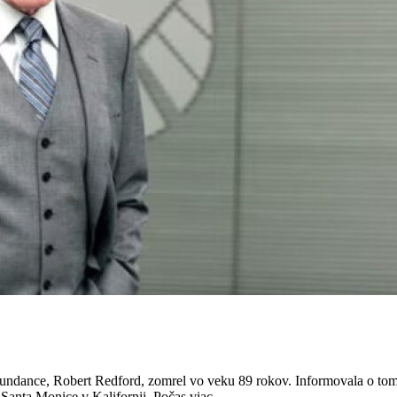
u Sundance, Robert Redford, zomrel vo veku 89 rokov. Informovala o 
Santa Monice v Kalifornii. Počas viac...