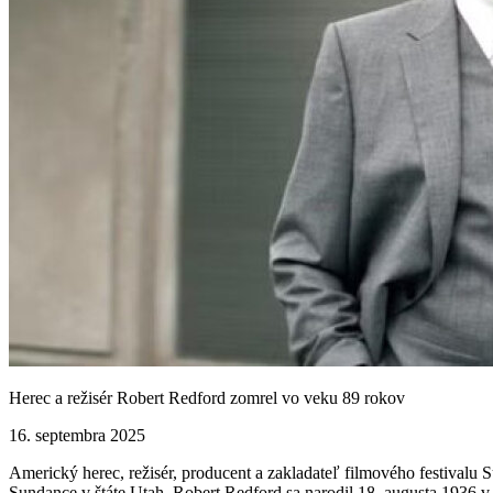
Herec a režisér Robert Redford zomrel vo veku 89 rokov
16. septembra 2025
Americký herec, režisér, producent a zakladateľ filmového festival
Sundance v štáte Utah. Robert Redford sa narodil 18. augusta 1936 v 