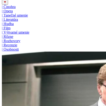
|
Činohra
|
Opera
|
Tanečné umenie
|
Literatúra
|
Hudba
|
Film
|
Výtvarné umenie
|
Rôzne
|
Rozhovory
|
Recenzie
|
Osobnosti