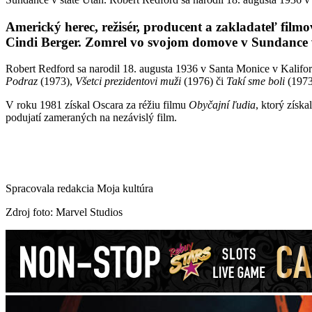
Americký herec, režisér, producent a zakladateľ fil
Cindi Berger. Zomrel vo svojom domove v Sundance v
Robert Redford sa narodil 18. augusta 1936 v Santa Monice v Kalifor
Podraz
(1973),
Všetci prezidentovi muži
(1976) či
Takí sme boli
(1973
V roku 1981 získal Oscara za réžiu filmu
Obyčajní ľudia
, ktorý získa
podujatí zameraných na nezávislý film.
Spracovala redakcia Moja kultúra
Zdroj foto: Marvel Studios