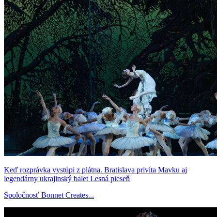
Keď rozprávka vystúpi z plátna. Bratislava privíta Mavku aj
legendárny ukrajinský balet Lesná pieseň
Spoločnosť Bonnet Creates...