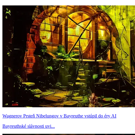
Wagnerov Prsteň Nibelungov v Bayreuthe vstúpil do éry AI
Bayreuthské slávnosti uvi...