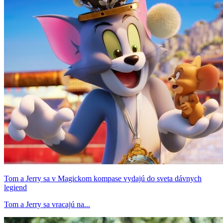
Tom a Jerry sa v Magickom kompase vydajú do sveta dávnych
legiend
Tom a Jerry sa vracajú na...