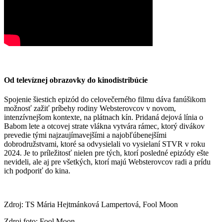
Od televíznej obrazovky do kinodistribúcie
Spojenie šiestich epizód do celovečerného filmu dáva fanúšikom
možnosť zažiť príbehy rodiny Websterovcov v novom,
intenzívnejšom kontexte, na plátnach kín. Pridaná dejová línia o
Babom lete a otcovej strate vlákna vytvára rámec, ktorý divákov
prevedie tými najzaujímavejšími a najobľúbenejšími
dobrodružstvami, ktoré sa odvysielali vo vysielaní STVR v roku
2024. Je to príležitosť nielen pre tých, ktorí posledné epizódy ešte
nevideli, ale aj pre všetkých, ktorí majú Websterovcov radi a prídu
ich podporiť do kina.
Zdroj: TS Mária Hejtmánková Lampertová, Fool Moon
Zdroj foto: Fool Moon