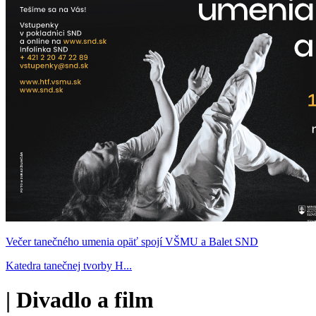
Večer tanečného umenia opäť spojí VŠMU a Balet SND
Katedra tanečnej tvorby H...
|
Divadlo a film