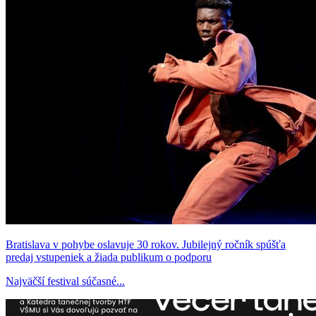
Bratislava v pohybe oslavuje 30 rokov. Jubilejný ročník spúšťa
predaj vstupeniek a žiada publikum o podporu
Najväčší festival súčasné...