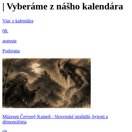
|
Vyberáme z nášho kalendára
Viac z kalendára
08.
augusta
Podujatia
Múzeum Červený Kameň - Slovenské strašidlá, bytosti a
démonológia
08.