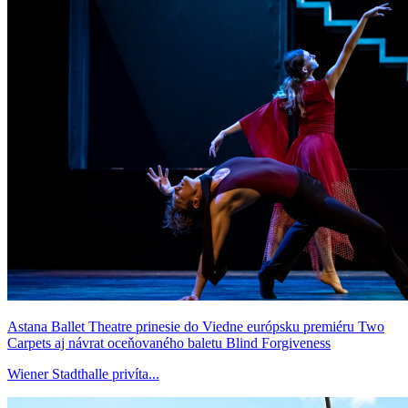
Astana Ballet Theatre prinesie do Viedne európsku premiéru Two
Carpets aj návrat oceňovaného baletu Blind Forgiveness
Wiener Stadthalle privíta...