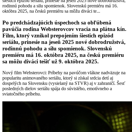
šiestich epizód seriálu, prinesie na jeseň 2025 nové dobrodružstvá,
rodinnú pohodu a silu spomienok. Slovenskú premiéru má 16.
októbra 2025, na českú premiéru sa môžu diváci te...
Po predchádzajúcich úspechoch sa obľúbená
pavúčia rodina Websterovcov vracia na plátna kín.
Film, ktorý vznikol prepojením šiestich epizód
seriálu, prinesie na jeseň 2025 nové dobrodružstvá,
rodinnú pohodu a silu spomienok. Slovenskú
premiéru má 16. októbra 2025, na českú premiéru
sa môžu diváci tešiť už 9. októbra 2025.
Nový film Websterovci: Príbehy na pavúčom vlákne nadväzuje na
popularitu animovaného seriálu, ktorý si získal srdcia detí aj
dospelých na Slovensku (vysielaný na STVR) aj v zahraničí. Šesť
posledných dielov seriálu spája do súvislého, emotívneho a
sviatočného príbehu.