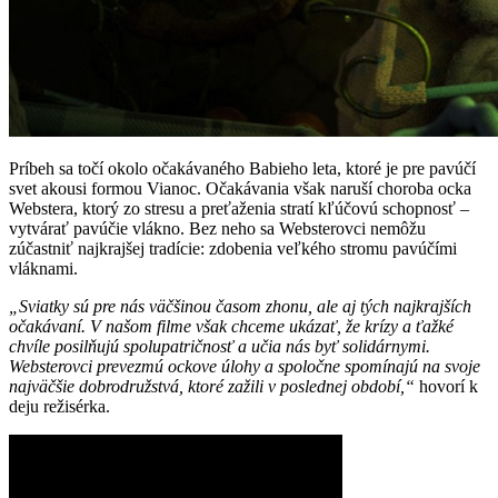
Príbeh sa točí okolo očakávaného Babieho leta, ktoré je pre pavúčí
svet akousi formou Vianoc. Očakávania však naruší choroba ocka
Webstera, ktorý zo stresu a preťaženia stratí kľúčovú schopnosť –
vytvárať pavúčie vlákno. Bez neho sa Websterovci nemôžu
zúčastniť najkrajšej tradície: zdobenia veľkého stromu pavúčími
vláknami.
„Sviatky sú pre nás väčšinou časom zhonu, ale aj tých najkrajších
očakávaní. V našom filme však chceme ukázať, že krízy a ťažké
chvíle posilňujú spolupatričnosť a učia nás byť solidárnymi.
Websterovci prevezmú ockove úlohy a spoločne spomínajú na svoje
najväčšie dobrodružstvá, ktoré zažili v poslednej období,“
hovorí k
deju režisérka.