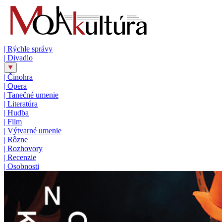
|
Rýchle správy
|
Divadlo
|
Činohra
|
Opera
|
Tanečné umenie
|
Literatúra
|
Hudba
|
Film
|
Výtvarné umenie
|
Rôzne
|
Rozhovory
|
Recenzie
|
Osobnosti