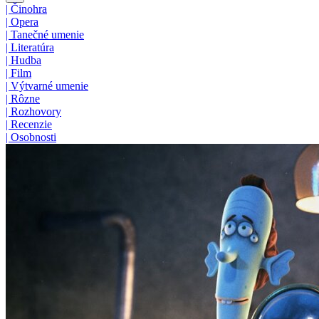
|
Činohra
|
Opera
|
Tanečné umenie
|
Literatúra
|
Hudba
|
Film
|
Výtvarné umenie
|
Rôzne
|
Rozhovory
|
Recenzie
|
Osobnosti