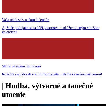
Vaša udalosť v našom kalendári
Aj Vaše podujatie si zaslúži pozornosť – ukážte ho iným v našom
kalendári!
Staňte sa našim partnerom
Rozšírte svoj dosah v kultúrnom svete – staňte sa naším partnerom!
|
Hudba, výtvarné a tanečné
umenie