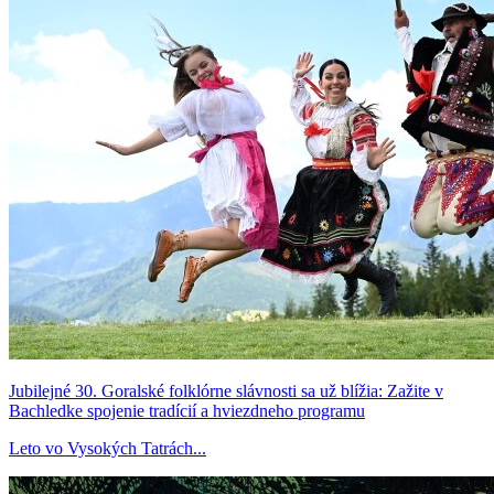
Jubilejné 30. Goralské folklórne slávnosti sa už blížia: Zažite v
Bachledke spojenie tradícií a hviezdneho programu
Leto vo Vysokých Tatrách...