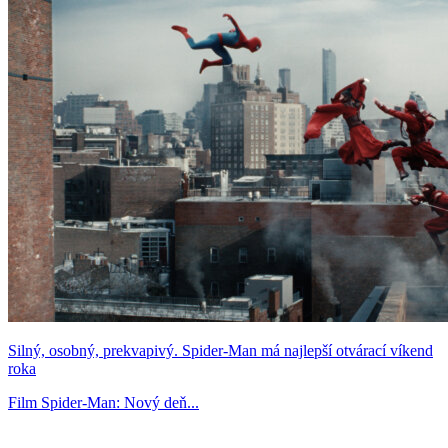
Silný, osobný, prekvapivý. Spider-Man má najlepší otvárací víkend
roka
Film Spider-Man: Nový deň...