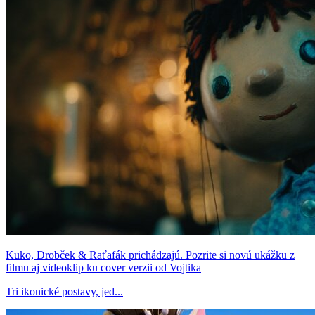
Kuko, Drobček & Raťafák prichádzajú. Pozrite si novú ukážku z
filmu aj videoklip ku cover verzii od Vojtika
Tri ikonické postavy, jed...