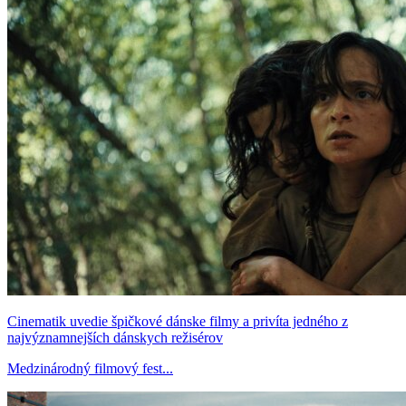
Cinematik uvedie špičkové dánske filmy a privíta jedného z
najvýznamnejších dánskych režisérov
Medzinárodný filmový fest...