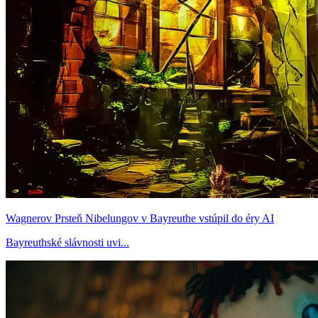
Wagnerov Prsteň Nibelungov v Bayreuthe vstúpil do éry AI
Bayreuthské slávnosti uvi...