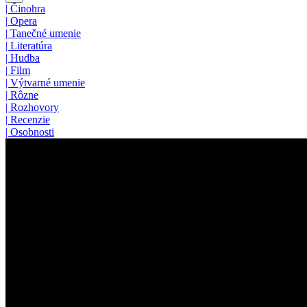
|
Činohra
|
Opera
|
Tanečné umenie
|
Literatúra
|
Hudba
|
Film
|
Výtvarné umenie
|
Rôzne
|
Rozhovory
|
Recenzie
|
Osobnosti