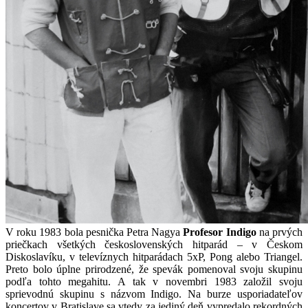
V roku 1983 bola pesnička Petra Nagya
Profesor Indigo
na prvých
priečkach všetkých československých hitparád – v Českom
Diskoslavíku, v televíznych hitparádach 5xP, Pong alebo Triangel.
Preto bolo úplne prirodzené, že spevák pomenoval svoju skupinu
podľa tohto megahitu. A tak v novembri 1983 založil svoju
sprievodnú skupinu s názvom Indigo. Na burze usporiadateľov
koncertov v Bratislave sa vtedy za jediný deň vypredalo rekordných