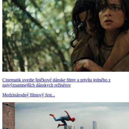
Cinematik uvedie špičkové dánske filmy a privíta jedného z
najvýznamnejších dánskych režisérov
Medzinárodný filmový fest...