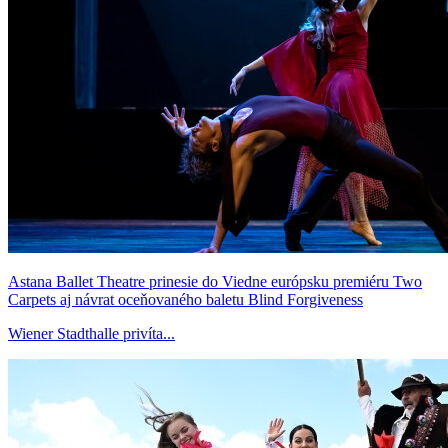
Astana Ballet Theatre prinesie do Viedne európsku premiéru Two
Carpets aj návrat oceňovaného baletu Blind Forgiveness
Wiener Stadthalle privíta...