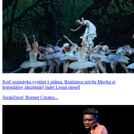
Keď rozprávka vystúpi z plátna. Bratislava privíta Mavku aj
legendárny ukrajinský balet Lesná pieseň
Spoločnosť Bonnet Creates...