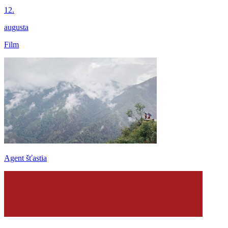
12.
augusta
Film
Agent šťastia