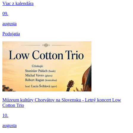
Viac z kalendára
09.
augusta
Podujatia
Múzeum kultúry Chorvátov na Slovensku - Letný koncert Low
Cotton Trio
10.
augusta