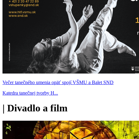
Večer tanečného umenia opäť spojí VŠMU a Balet SND
Katedra tanečnej tvorby H...
|
Divadlo a film