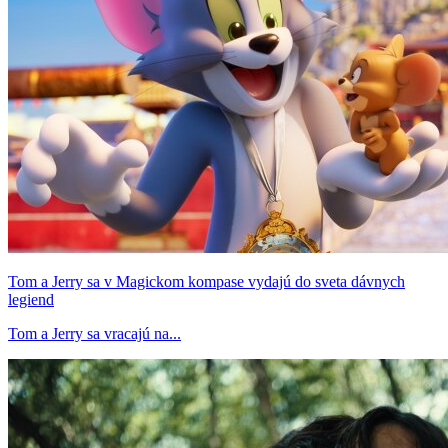
Tom a Jerry sa v Magickom kompase vydajú do sveta dávnych
legiend
Tom a Jerry sa vracajú na...