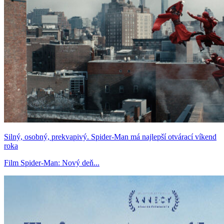
Silný, osobný, prekvapivý. Spider-Man má najlepší otvárací víkend
roka
Film Spider-Man: Nový deň...