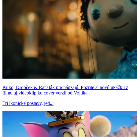
Kuko, Drobček & Raťafák prichádzajú. Pozrite si novú ukážku z
filmu aj videoklip ku cover verzii od Vojtika
Tri ikonické postavy, jed...