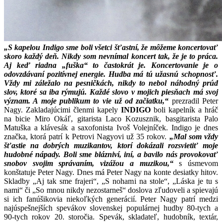
„S kapelou Indigo sme boli všetci šťastní, že môžeme koncertovať
skoro každý deň. Nikdy som nevnímal koncert tak, že je to práca.
Aj keď riadna „fuška“ to častokrát je. Koncertovanie je o
odovzdávaní pozitívnej energie. Hudba má tú užasnú schopnosť.
Vždy mi záležalo na pesničkách, nikdy to nebol náhodný prúd
slov, ktoré sa iba rýmujú. Každé slovo v mojich piesňach má svoj
význam. A moje publikum to vie už od začiatku,“
prezradil Peter
Nagy. Zakladajúcimi členmi kapely
INDIGO
boli kapelník a hráč
na bicie Miro Okáľ, gitarista Laco Kozusznik, basgitarista Palo
Matuška a klávesák a saxofonista Ivoš Volejníček. Indigo je dnes
značka, ktorá patrí k Petrovi Nagyovi už 35 rokov.
„Mal som vždy
šťastie na dobrých muzikantov, ktorí dokázali rozsvietiť moje
hudobné nápady. Boli sme blázniví, iní, a bavilo nás provokovať
snobov svojim správaním, vizážou a muzikou,“
s úsmevom
konštatuje Peter Nagy. Dnes má Peter Nagy na konte desiatky hitov.
Skladby „Aj tak sme frajeri“, „S nohami na stole“, „Láska je tu s
nami“ či „So mnou nikdy nezostarneš“ doslova zľudoveli a spievajú
si ich fanúšikovia niekoľkých generácií. Peter Nagy patrí medzi
najúspešnejších spevákov slovenskej populárnej hudby 80-tych a
90-tych rokov 20. storočia. Spevák, skladateľ, hudobník, textár,