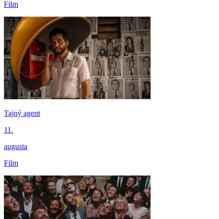
Film
Tajný agent
11.
augusta
Film