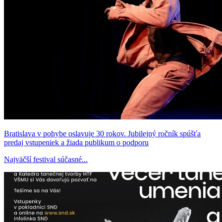
Bratislava v pohybe oslavuje 30 rokov. Jubilejný ročník spúšťa
predaj vstupeniek a žiada publikum o podporu
Najväčší festival súčasné...