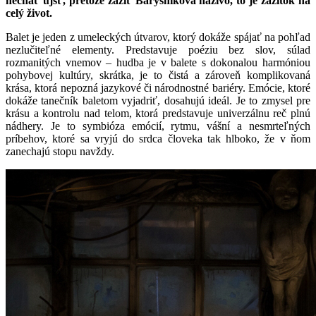
nechať ujsť, pretože zažiť Baryšnikova naživo, to je zážitok na
celý život.
Balet je jeden z umeleckých útvarov, ktorý dokáže spájať na pohľad
nezlučiteľné elementy. Predstavuje poéziu bez slov, súlad
rozmanitých vnemov – hudba je v balete s dokonalou harmóniou
pohybovej kultúry, skrátka, je to čistá a zároveň komplikovaná
krása, ktorá nepozná jazykové či národnostné bariéry. Emócie, ktoré
dokáže tanečník baletom vyjadriť, dosahujú ideál. Je to zmysel pre
krásu a kontrolu nad telom, ktorá predstavuje univerzálnu reč plnú
nádhery. Je to symbióza emócií, rytmu, vášní a nesmrteľných
príbehov, ktoré sa vryjú do srdca človeka tak hlboko, že v ňom
zanechajú stopu navždy.