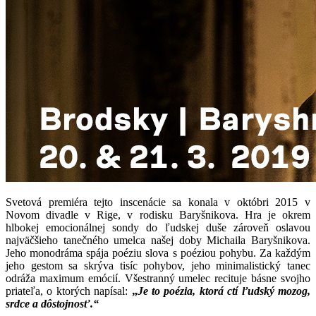
Svetová premiéra tejto inscenácie sa konala v októbri 2015 v
Novom divadle v Rige, v rodisku Baryšnikova. Hra je okrem
hlbokej emocionálnej sondy do ľudskej duše zároveň oslavou
najväčšieho tanečného umelca našej doby Michaila Baryšnikova.
Jeho monodráma spája poéziu slova s poéziou pohybu. Za každým
jeho gestom sa skrýva tisíc pohybov, jeho minimalistický tanec
odráža maximum emócií. Všestranný umelec recituje básne svojho
priateľa, o ktorých napísal:
„
Je to poézia, ktorá ctí ľudský mozog,
srdce a dôstojnosť.“