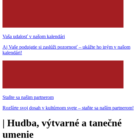
Vaša udalosť v našom kalendári
Aj Vaše podujatie si zaslúži pozornosť – ukážte ho iným v našom
kalendári!
Staňte sa našim partnerom
Rozšírte svoj dosah v kultúrnom svete – staňte sa naším partnerom!
|
Hudba, výtvarné a tanečné
umenie