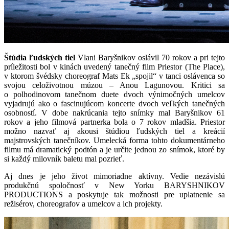
Štúdia ľudských tiel
Vlani Baryšnikov oslávil 70 rokov a pri tejto
príležitosti bol v kinách uvedený tanečný film Priestor (The Place),
v ktorom švédsky choreograf Mats Ek „spojil“ v tanci oslávenca so
svojou celoživotnou múzou – Anou Lagunovou. Kritici sa
o polhodinovom tanečnom duete dvoch výnimočných umelcov
vyjadrujú ako o fascinujúcom koncerte dvoch veľkých tanečných
osobností. V dobe nakrúcania tejto snímky mal Baryšnikov 61
rokov a jeho filmová partnerka bola o 7 rokov mladšia. Priestor
možno nazvať aj akousi štúdiou ľudských tiel a kreácií
majstrovských tanečníkov. Umelecká forma tohto dokumentárneho
filmu má dramatický podtón a je určite jednou zo snímok, ktoré by
si každý milovník baletu mal pozrieť.
Aj dnes je jeho život mimoriadne aktívny. Vedie nezávislú
produkčnú spoločnosť v New Yorku BARYSHNIKOV
PRODUCTIONS a poskytuje tak možnosti pre uplatnenie sa
režisérov, choreografov a umelcov a ich projekty.