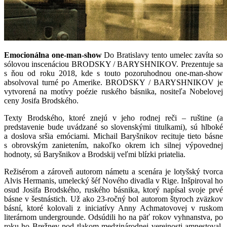
Emocionálna one-man-show
Do Bratislavy tento umelec zavíta so
sólovou inscenáciou BRODSKY / BARYSHNIKOV. Prezentuje sa
s ňou od roku 2018, kde s touto pozoruhodnou one-man-show
absolvoval turné po Amerike. BRODSKY / BARYSHNIKOV je
vytvorená na motívy poézie ruského básnika, nositeľa Nobelovej
ceny Josifa Brodského.
Texty Brodského, ktoré znejú v jeho rodnej reči – ruštine (a
predstavenie bude uvádzané so slovenskými titulkami), sú hlboké
a doslova sršia emóciami. Michail Baryšnikov recituje tieto básne
s obrovským zanietením, nakoľko okrem ich silnej výpovednej
hodnoty, sú Baryšnikov a Brodskij veľmi blízki priatelia.
Režisérom a zároveň autorom námetu a scenára je lotyšský tvorca
Alvis Hermanis, umelecký šéf Nového divadla v Rige. Inšpiroval ho
osud Josifa Brodského, ruského básnika, ktorý napísal svoje prvé
básne v šestnástich. Už ako 23-ročný bol autorom štyroch zväzkov
básní, ktoré kolovali z iniciatívy Anny Achmatovovej v ruskom
literárnom undergrounde. Odsúdili ho na päť rokov vyhnanstva, po
roku ho Brežnev pod tlakom medzinárodnej verejnosti amnestoval.