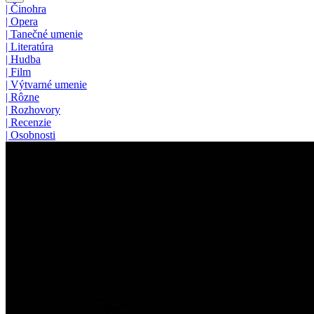
|
Činohra
|
Opera
|
Tanečné umenie
|
Literatúra
|
Hudba
|
Film
|
Výtvarné umenie
|
Rôzne
|
Rozhovory
|
Recenzie
|
Osobnosti