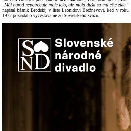
„
Môj národ nepotrebuje moje telo, ale moja duša sa mu ešte zíde
,“
napísal básnik Brodskij v liste Leonidovi Brežnevovi, keď v roku
1972 požiadal o vycestovanie zo Sovietskeho zväzu.