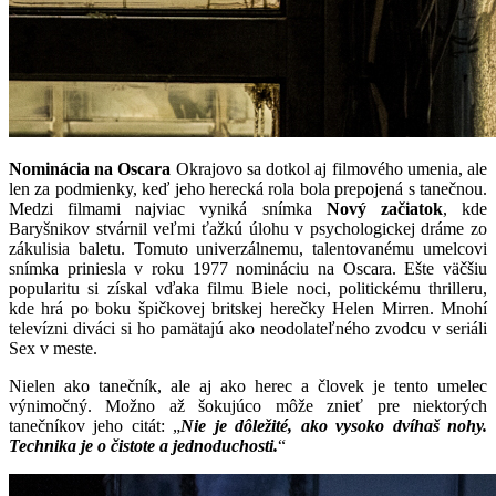
Nominácia na Oscara
Okrajovo sa dotkol aj filmového umenia, ale
len za podmienky, keď jeho herecká rola bola prepojená s tanečnou.
Medzi filmami najviac vyniká snímka
Nový začiatok
, kde
Baryšnikov stvárnil veľmi ťažkú úlohu v psychologickej dráme zo
zákulisia baletu. Tomuto univerzálnemu, talentovanému umelcovi
snímka priniesla v roku 1977 nomináciu na Oscara. Ešte väčšiu
popularitu si získal vďaka filmu Biele noci, politickému thrilleru,
kde hrá po boku špičkovej britskej herečky Helen Mirren. Mnohí
televízni diváci si ho pamätajú ako neodolateľného zvodcu v seriáli
Sex v meste.
Nielen ako tanečník, ale aj ako herec a človek je tento umelec
výnimočný. Možno až šokujúco môže znieť pre niektorých
tanečníkov jeho citát: „
Nie je dôležité, ako vysoko dvíhaš nohy.
Technika je o čistote a jednoduchosti.
“