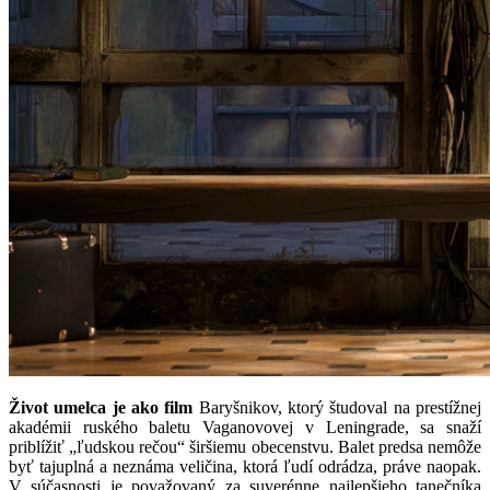
Život umelca je ako film
Baryšnikov, ktorý študoval na prestížnej
akadémii ruského baletu Vaganovovej v Leningrade, sa snaží
priblížiť „ľudskou rečou“ širšiemu obecenstvu. Balet predsa nemôže
byť tajuplná a neznáma veličina, ktorá ľudí odrádza, práve naopak.
V súčasnosti je považovaný za suverénne najlepšieho tanečníka