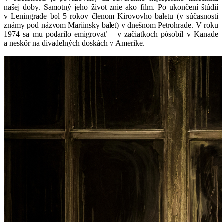
našej doby. Samotný jeho život znie ako film. Po ukončení štúdií
v Leningrade bol 5 rokov členom Kirovovho baletu (v súčasnosti
známy pod názvom Mariinsky balet) v dnešnom Petrohrade. V roku
1974 sa mu podarilo emigrovať – v začiatkoch pôsobil v Kanade
a neskôr na divadelných doskách v Amerike.