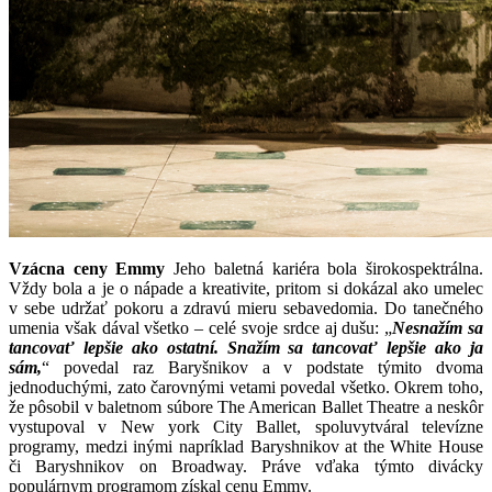
Vzácna ceny Emmy
Jeho baletná kariéra bola širokospektrálna.
Vždy bola a je o nápade a kreativite, pritom si dokázal ako umelec
v sebe udržať pokoru a zdravú mieru sebavedomia. Do tanečného
umenia však dával všetko – celé svoje srdce aj dušu: „
Nesnažím sa
tancovať lepšie ako ostatní. Snažím sa tancovať lepšie ako ja
sám,
“ povedal raz Baryšnikov a v podstate týmito dvoma
jednoduchými, zato čarovnými vetami povedal všetko. Okrem toho,
že pôsobil v baletnom súbore The American Ballet Theatre a neskôr
vystupoval v New york City Ballet, spoluvytváral televízne
programy, medzi inými napríklad Baryshnikov at the White House
či Baryshnikov on Broadway. Práve vďaka týmto divácky
populárnym programom získal cenu Emmy.