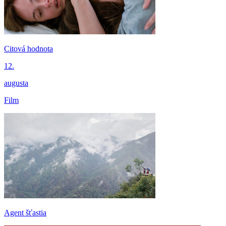
Citová hodnota
12.
augusta
Film
Agent šťastia