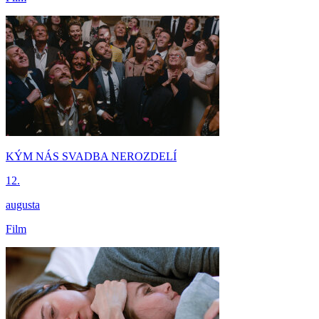
KÝM NÁS SVADBA NEROZDELÍ
12.
augusta
Film