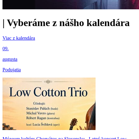
|
Vyberáme z nášho kalendára
Viac z kalendára
09.
augusta
Podujatia
Múzeum kultúry Chorvátov na Slovensku - Letný koncert Low