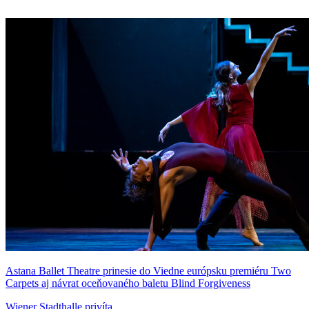
Astana Ballet Theatre prinesie do Viedne európsku premiéru Two
Carpets aj návrat oceňovaného baletu Blind Forgiveness
Wiener Stadthalle privíta...