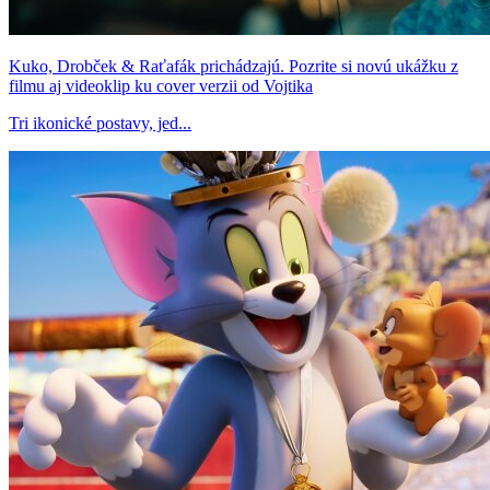
Kuko, Drobček & Raťafák prichádzajú. Pozrite si novú ukážku z
filmu aj videoklip ku cover verzii od Vojtika
Tri ikonické postavy, jed...