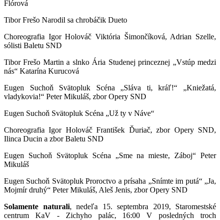
Flórová
Tibor Frešo Narodil sa chrobáčik Dueto
Choreografia Igor Holováč Viktória Šimončíková, Adrian Szelle,
sólisti Baletu SND
Tibor Frešo Martin a slnko Ária Studenej princeznej „Vstúp medzi
nás“ Katarína Kurucová
Eugen Suchoň Svätopluk Scéna „Sláva ti, kráľ!“ „Kniežatá,
vladykovia!“ Peter Mikuláš, zbor Opery SND
Eugen Suchoň Svätopluk Scéna „Už ty v Náve“
Choreografia Igor Holováč František Ďuriač, zbor Opery SND,
Ilinca Ducin a zbor Baletu SND
Eugen Suchoň Svätopluk Scéna „Sme na mieste, Záboj“ Peter
Mikuláš
Eugen Suchoň Svätopluk Proroctvo a prísaha „Snímte im putá“ „Ja,
Mojmír druhý“ Peter Mikuláš, Aleš Jenis, zbor Opery SND
Solamente naturali
, nedeľa 15. septembra 2019, Staromestské
centrum KaV - Zichyho palác, 16:00 V posledných troch