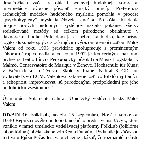
desaťročiach začal v oblasti svetovej hudobnej tvorby aj
interpretácie výrazne pôsobiť etnický princíp. Preferencia
archaických modelov hudobného myslenia pomohla v procese
„psychohygieny“ myslenia človeka dneška. Po ošiali hľadania
údajne nových hudobných systémov nastalo pokánie; všetky
sofistikované metódy sú celkom prirodzene obsiahnuté v
dávnovekej hudbe. Príkladom je aj hebrejská hudba, kde prísna
logika dokonale splýva s očarujúcim výrazom a emočnosťou. Miloš
Valent od roku 1993 pravidelne spolupracuje s prominentným
súborom Tragicomedia a od roku 1997 je koncertným majstrom
orchestra Teatro Lírico. Pedagogicky pôsobil na Musik Högskolan v
Malmö, Conservatoire de Musique v Ženeve, Hochschule für Kunst
v Brémach a na Týnskej škole v Prahe. Nahral 3 CD pre
vydavateľstvo ECM. Valentova zakorenenosť vo folklórnej tradícii
a schopnosť improvizovať sú prirodzenými predpokladmi pre jeho
hudobnícku všestrannosť.
Účinkujúci: Solamente naturali Umelecký vedúci / husle: Miloš
Valent
DIVADLO:
FolkLab
, nedeľa 15. septembra, Nová Cvernovka,
19:30 Repríza nového hudobo-tanečného predstavenia JAzyk, ktoré
vzniklo v rámci umelecko-vzdelávacej platformy FolkLab (folklórne
laboratórium) občianskeho združenia Dragúni. Podujatie je súčasťou
festivalu Fjúžn Počas festivalu chceme ukázať, že rozmanité a často