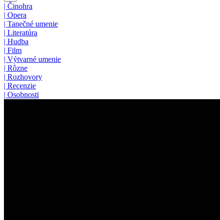
|
Činohra
|
Opera
|
Tanečné umenie
|
Literatúra
|
Hudba
|
Film
|
Výtvarné umenie
|
Rôzne
|
Rozhovory
|
Recenzie
|
Osobnosti