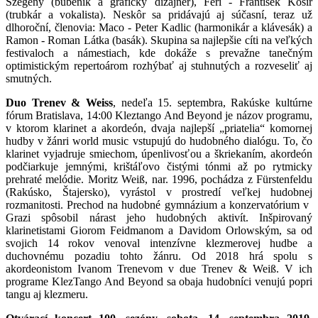
Szegény (bubeník a grafický dizajnér), Feri - František Kosír
(trubkár a vokalista). Neskôr sa pridávajú aj súčasní, teraz už
dlhoroční, členovia: Maco - Peter Kadlic (harmonikár a klávesák) a
Ramon - Roman Látka (basák). Skupina sa najlepšie cíti na veľkých
festivaloch a námestiach, kde dokáže s prevažne tanečným
optimistickým repertoárom rozhýbať aj stuhnutých a rozveseliť aj
smutných.
Duo Trenev & Weiss
, nedeľa 15. septembra, Rakúske kultúrne
fórum Bratislava, 14:00 Kleztango And Beyond je názov programu,
v ktorom klarinet a akordeón, dvaja najlepší „priatelia“ komornej
hudby v žánri world music vstupujú do hudobného dialógu. To, čo
klarinet vyjadruje smiechom, úpenlivosťou a škriekaním, akordeón
podčiarkuje jemnými, krištáľovo čistými tónmi až po rytmicky
prehraté melódie. Moritz Weiß, nar. 1996, pochádza z Fürstenfeldu
(Rakúsko, Štajersko), vyrástol v prostredí veľkej hudobnej
rozmanitosti. Prechod na hudobné gymnázium a konzervatórium v ​​
Grazi spôsobil nárast jeho hudobných aktivít. Inšpirovaný
klarinetistami Giorom Feidmanom a Davidom Orlowským, sa od
svojich 14 rokov venoval intenzívne klezmerovej hudbe a
duchovnému pozadiu tohto žánru. Od 2018 hrá spolu s
akordeonistom Ivanom Trenevom v due Trenev & Weiß. V ich
programe KlezTango And Beyond sa obaja hudobníci venujú popri
tangu aj klezmeru.