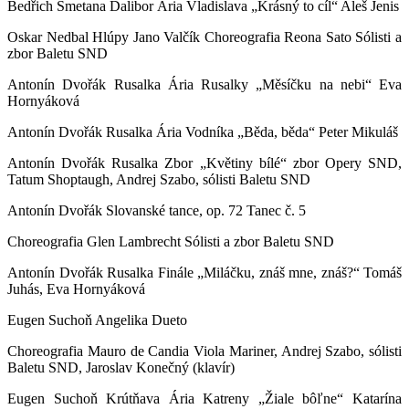
Bedřich Smetana Dalibor Ária Vladislava „Krásný to cíl“ Aleš Jenis
Oskar Nedbal Hlúpy Jano Valčík Choreografia Reona Sato Sólisti a
zbor Baletu SND
Antonín Dvořák Rusalka Ária Rusalky „Měsíčku na nebi“ Eva
Hornyáková
Antonín Dvořák Rusalka Ária Vodníka „Běda, běda“ Peter Mikuláš
Antonín Dvořák Rusalka Zbor „Květiny bílé“ zbor Opery SND,
Tatum Shoptaugh, Andrej Szabo, sólisti Baletu SND
Antonín Dvořák Slovanské tance, op. 72 Tanec č. 5
Choreografia Glen Lambrecht Sólisti a zbor Baletu SND
Antonín Dvořák Rusalka Finále „Miláčku, znáš mne, znáš?“ Tomáš
Juhás, Eva Hornyáková
Eugen Suchoň Angelika Dueto
Choreografia Mauro de Candia Viola Mariner, Andrej Szabo, sólisti
Baletu SND, Jaroslav Konečný (klavír)
Eugen Suchoň Krútňava Ária Katreny „Žiale bôľne“ Katarína