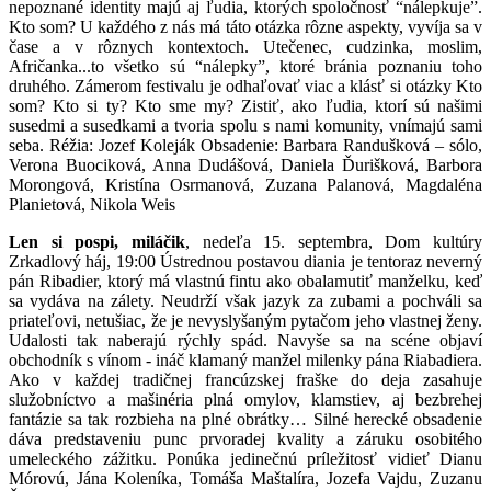
nepoznané identity majú aj ľudia, ktorých spoločnosť “nálepkuje”.
Kto som? U každého z nás má táto otázka rôzne aspekty, vyvíja sa v
čase a v rôznych kontextoch. Utečenec, cudzinka, moslim,
Afričanka...to všetko sú “nálepky”, ktoré bránia poznaniu toho
druhého. Zámerom festivalu je odhaľovať viac a klásť si otázky Kto
som? Kto si ty? Kto sme my? Zistiť, ako ľudia, ktorí sú našimi
susedmi a susedkami a tvoria spolu s nami komunity, vnímajú sami
seba. Réžia: Jozef Koleják Obsadenie: Barbara Randušková – sólo,
Verona Buociková, Anna Dudášová, Daniela Ďurišková, Barbora
Morongová, Kristína Osrmanová, Zuzana Palanová, Magdaléna
Planietová, Nikola Weis
Len si pospi, miláčik
, nedeľa 15. septembra, Dom kultúry
Zrkadlový háj, 19:00 Ústrednou postavou diania je tentoraz neverný
pán Ribadier, ktorý má vlastnú fintu ako obalamutiť manželku, keď
sa vydáva na zálety. Neudrží však jazyk za zubami a pochváli sa
priateľovi, netušiac, že je nevyslyšaným pytačom jeho vlastnej ženy.
Udalosti tak naberajú rýchly spád. Navyše sa na scéne objaví
obchodník s vínom - ináč klamaný manžel milenky pána Riabadiera.
Ako v každej tradičnej francúzskej fraške do deja zasahuje
služobníctvo a mašinéria plná omylov, klamstiev, aj bezbrehej
fantázie sa tak rozbieha na plné obrátky… Silné herecké obsadenie
dáva predstaveniu punc prvoradej kvality a záruku osobitého
umeleckého zážitku. Ponúka jedinečnú príležitosť vidieť Dianu
Mórovú, Jána Koleníka, Tomáša Maštalíra, Jozefa Vajdu, Zuzanu