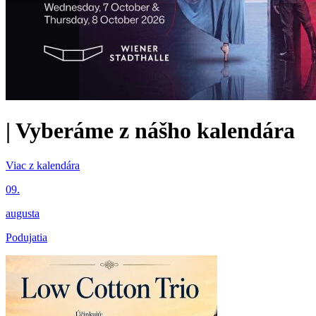
|
Vyberáme z nášho kalendára
Viac z kalendára
09.
augusta
Podujatia