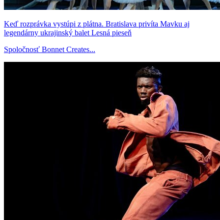
Keď rozprávka vystúpi z plátna. Bratislava privíta Mavku aj
legendárny ukrajinský balet Lesná pieseň
Spoločnosť Bonnet Creates...