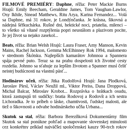
FILMOVÉ PREMIÉRY
:
Daphne
, réžia: Peter Mackie Burns
Hrajú: Emily Beecham, Geraldine James, Tom Vaughan-Lawlor,
Osy Ikhile, Sinead Matthews, Ritu Arya, Karina Fernandez... Volá
sa Daphne, má 31 rokov, je Londýnčanka. Je krásna, šikovná a
nádejná šéfkuchárka. Rušné dni, hektické noci, priatelia, milenci –
to všetko sú vítané rozptýlenia popri neustálom a plazivom pocite,
že jej život sa nejako zasekol...
Beats
, réžia: Brian Welsh Hrajú: Laura Fraser, Amy Manson, Kevin
Mains, Rachel Jackson, Gemma McElhinney Rok 1994, malomesto
v strednom Škótsku. Najlepších kamarátov Johnnoa a Spannera
spája pevné puto. Teraz sa na prahu dospelosti ich životné cesty
rozdelia. Johnno sa sťahuje za lepším životom a Spanner musí čeliť
neistej budúcnosti na vlastnú päsť...
Hodinárov učeň
, réžia: Jitka Rudolfová Hrajú: Jana Plodková,
Jaroslav Plesl, Václav Neužil ml., Viktor Preiss, Dana Droppová,
Michal Balcar, Miroslav Krobot... Rozprávka o hrátkach osudu,
ktorá zastupujú tri sudičky: bratia Rodovoj a Rodovít a ich sestra
Lichoradka. Je to príbeh o láske, chamtivosti, ľudskej malosti, ale
tiež o šikovnosti a odvahe hodinárskeho učňa Urbana...
Skutok sa stal
, réžia: Barbora Berezňková Dokumentárny film
Skutok sa stal ponúkne pohľad a mapovanie slovenskej minulosti
cez konkrétny príklad najväčšej spoločenskej kauzy 90-tych rokov