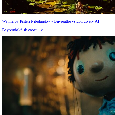
Wagnerov Prsteň Nibelungov v Bayreuthe vstúpil do éry AI
Bayreuthské slávnosti uvi...