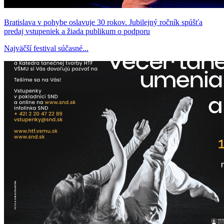
Bratislava v pohybe oslavuje 30 rokov. Jubilejný ročník spúšťa
predaj vstupeniek a žiada publikum o podporu
Najväčší festival súčasné...