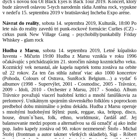
dych s novou šou Ol Black Eyes is Back Tour 2019. Koncert, ktorý
bude zároveň oslavou 5-tych narodenín rádia Anténa rock, vypukne
v nedeľu 15. septembra 2019 v bratislavskej Incheba Expo aréne.
Návrat do reality
, sobota 14. septembra 2019, Kulturák, 18:00 Po
lete nás do reality zavedú tri punk-rockové formácie: Curlies (CZ) -
cirkus punk New Village Gang - psychobilly/punkabilly Friday
Whiskey - glam rock
Hudba z Marsu
, sobota 14. septembra 2019, Letné kúpalisko
Iuventa - Mičurin 19:00 Hudba z Marsu vznikla v roku 1996
očakávajúc s prichádzajúcim 21. storočím nástup kozmického veku.
Kozmický vek nenastal, ale kapela napriek tomu zostáva na orbite
už 22 rokov. Za ten čas stihla zahrať viac ako 1000 koncertov
(Pohoda, Colours of Ostrava, SunRock Belgium…) a vydať 6
albumov (1998 - Supervýlet, 2001 - Cosmodisc, 2005 - Trávnice,
2009 - Idoli, 2010 - Orchester z Marsu, 2017 - Sonda). Album
Trávnice považujú viacerí hudobní kritici a mnohí fanúšikovia za
prelomový. Unikátnym spojením slovenského folklóru s poprockom
predbehol dobu minimálne o jednu dekádu. Hudba z Marsu operuje
s mnohými hudobnými štýlmi: punk, reggae, ska, britpop, disco,
house, drum`n`bass, folk, ethno, worldmusic, čardáš atď. Jej
balansovanie medzi popom a alternatívou sa dá označiť aj ako indie
pop. Jadro kapely zostáva od 90. rokov nezmenené: Štofo - Michal
Štofej (frontman a autor takmer všetkých skladieb), Sigi - Róbert