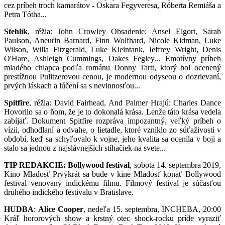
cez príbeh troch kamarátov - Oskara Fegyveresa, Róberta Remiáša a
Petra Tótha...
Stehlík
, réžia: John Crowley Obsadenie: Ansel Elgort, Sarah
Paulson, Aneurin Barnard, Finn Wolfhard, Nicole Kidman, Luke
Wilson, Willa Fitzgerald, Luke Kleintank, Jeffrey Wright, Denis
O'Hare, Ashleigh Cummings, Oakes Fegley... Emotívny príbeh
mladého chlapca podľa románu Donny Tartt, ktorý bol ocenený
prestížnou Pulitzerovou cenou, je modernou odyseou o dozrievaní,
prvých láskach a lúčení sa s nevinnosťou...
Spitfire
, réžia: David Fairhead, And Palmer Hrajú: Charles Dance
Hovorilo sa o ňom, že je to dokonalá krása. Lenže táto krása vedela
zabíjať. Dokument Spitfire rozpráva impozantný, veľký príbeh o
vízii, odhodlaní a odvahe, o lietadle, ktoré vzniklo zo súťaživosti v
období, keď sa schyľovalo k vojne, jeho kvalita sa ocenila v boji a
stalo sa jednou z najslávnejších stíhačiek na svete...
TIP REDAKCIE:
Bollywood festival
, sobota 14. septembra 2019,
Kino Mladosť Prvýkrát sa bude v kine Mladosť konať Bollywood
festival venovaný indickému filmu. Filmový festival je súčasťou
druhého indického festivalu v Bratislave.
HUDBA
:
Alice Cooper
, nedeľa 15. septembra, INCHEBA, 20:00
Kráľ hororových show a krstný otec shock-rocku príde vyraziť