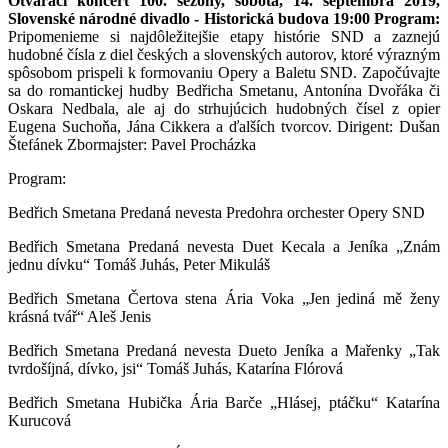
Otvárací koncert 100. sezóny, sobota, 14. septembra 2019,
Slovenské národné divadlo - Historická budova 19:00
Program:
Pripomenieme si najdôležitejšie etapy histórie SND a zaznejú
hudobné čísla z diel českých a slovenských autorov, ktoré výrazným
spôsobom prispeli k formovaniu Opery a Baletu SND. Započúvajte
sa do romantickej hudby Bedřicha Smetanu, Antonína Dvořáka či
Oskara Nedbala, ale aj do strhujúcich hudobných čísel z opier
Eugena Suchoňa, Jána Cikkera a ďalších tvorcov. Dirigent: Dušan
Štefánek Zbormajster: Pavel Procházka
Program:
Bedřich Smetana Predaná nevesta Predohra orchester Opery SND
Bedřich Smetana Predaná nevesta Duet Kecala a Jeníka „Znám
jednu dívku“ Tomáš Juhás, Peter Mikuláš
Bedřich Smetana Čertova stena Ária Voka „Jen jediná mě ženy
krásná tvář“ Aleš Jenis
Bedřich Smetana Predaná nevesta Dueto Jeníka a Mařenky „Tak
tvrdošíjná, dívko, jsi“ Tomáš Juhás, Katarína Flórová
Bedřich Smetana Hubička Ária Barče „Hlásej, ptáčku“ Katarína
Kurucová