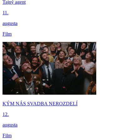
Tajný agent
11.
augusta
Film
KÝM NÁS SVADBA NEROZDELÍ
12.
augusta
Film