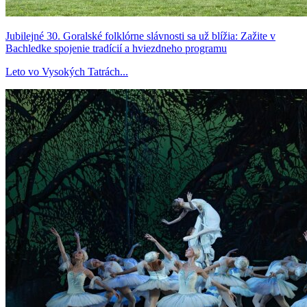
Jubilejné 30. Goralské folklórne slávnosti sa už blížia: Zažite v
Bachledke spojenie tradícií a hviezdneho programu
Leto vo Vysokých Tatrách...