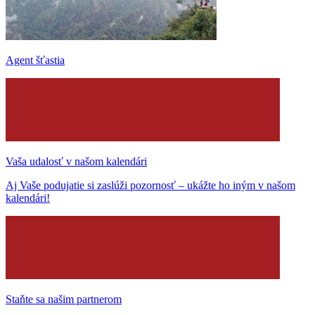
Agent šťastia
Vaša udalosť v našom kalendári
Aj Vaše podujatie si zaslúži pozornosť – ukážte ho iným v našom
kalendári!
Staňte sa našim partnerom