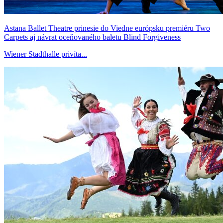
Astana Ballet Theatre prinesie do Viedne európsku premiéru Two
Carpets aj návrat oceňovaného baletu Blind Forgiveness
Wiener Stadthalle privíta...