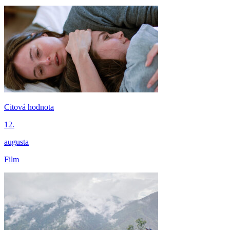
Citová hodnota
12.
augusta
Film