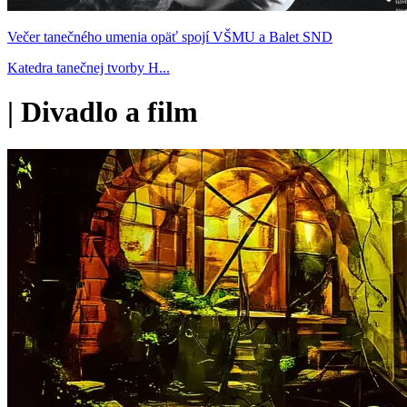
Večer tanečného umenia opäť spojí VŠMU a Balet SND
Katedra tanečnej tvorby H...
|
Divadlo a film