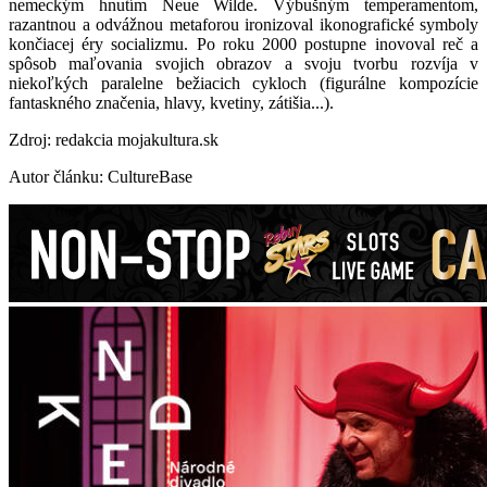
nemeckým hnutím Neue Wilde. Výbušným temperamentom,
razantnou a odvážnou metaforou ironizoval ikonografické symboly
končiacej éry socializmu. Po roku 2000 postupne inovoval reč a
spôsob maľovania svojich obrazov a svoju tvorbu rozvíja v
niekoľkých paralelne bežiacich cykloch (figurálne kompozície
fantaskného značenia, hlavy, kvetiny, zátišia...).
Zdroj: redakcia mojakultura.sk
Autor článku: CultureBase