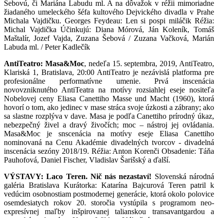
Šebovú, či Mariána Labudu ml. A na dôvažok v réžii mimoriadne
žiadaného umeleckého šéfa kultového Dejvického divadla v Prahe
Michala Vajdičku. Georges Feydeau: Len si pospi miláčik Réžia:
Michal Vajdička Účinkujú: Diana Mórová, Ján Koleník, Tomáš
Maštalír, Jozef Vajda, Zuzana Šebová / Zuzana Vačková, Marián
Labuda ml. / Peter Kadlečík
AntiTeatro: Masa&Moc
, nedeľa 15. septembra, 2019, AntiTeatro,
Klariská 1, Bratislava, 20:00 AntiTeatro je nezávislá platforma pre
profesionálne performatívne umenie. Prvá inscenácia
novovzniknutého AntiTeatra na motívy rozsiahlej eseje nositeľa
Nobelovej ceny Eliasa Canettiho Masse und Macht (1960), ktorá
hovorí o tom, ako jedinec v mase stráca svoje úzkosti a zábrany; ako
sa slastne rozplýva v dave. Masa je podľa Canettiho prírodný úkaz,
nebezpečný živel a dravý živočích; moc – nástroj jej ovládania.
Masa&Moc je snscenácia na motívy eseje Eliasa Canettiho
nominovaná na Cenu Akadémie divadelných tvorcov - divadelná
inscenácia sezóny 2018/19. Réžia: Anton Korenči Obsadenie: Táňa
Pauhofová, Daniel Fischer, Vladislav Šarišský a ďalší.
VÝSTAVY:
Laco Teren. Nič nás nezastaví!
Slovenská národná
galéria Bratislava Kurátorka: Katarína Bajcurová Teren patril k
vedúcim osobnostiam postmodernej generácie, ktorá okolo polovice
osemdesiatych rokov 20. storočia vystúpila s programom neo-
expresívnej maľby inšpirovanej talianskou transavantgardou a