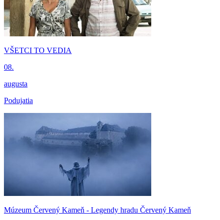
VŠETCI TO VEDIA
08.
augusta
Podujatia
Múzeum Červený Kameň - Legendy hradu Červený Kameň