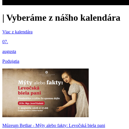
|
Vyberáme z nášho kalendára
Viac z kalendára
07.
augusta
Podujatia
Múzeum Betliar - Mýty alebo fakty: Levočská biela pani