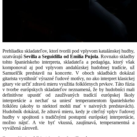
Prehliadku skladateľov, ktorí tvorili pod vplyvom katalánskej hudby,
uzatvárajú
Sevilla a Seguidilla od Emilia Pujola
. Rovnako skladby
tohto španielskeho interpreta, skladateľa a pedagóga, ktorý však
komponoval aj pod vplyvom andalúzskej hudobnej tradície, už
Samuelčík predstavil na koncerte. V oboch skladbách dokázal
gitarista vystihnúť výrazné ľudové motívy, no ako interpret klasickej
gitary vie určiť zdravú mieru využitia folklórnych prvkov. Táto fúzia
v tvorbe európskych skladateľov neznamená, že by hudobníci mali
definitívne upustiť od zaužívaných tradícií európskej školy
interpretácie a nechať sa uniesť temperamentom španielskeho
folklóru (akoby to niektorí mohli mať v naivných predstavách).
Hudobník dokázal, že zdravú mieru, kedy je citeľný vplyv ľudovej
hudby v spojitosti s tradičnými postupmi európskej interpretácie,
možno nájsť. A vie byť vkusná, zaujímavá, temperamentná a
vyvážená zároveň.