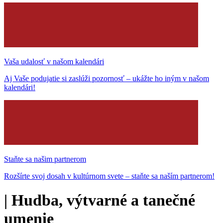
Vaša udalosť v našom kalendári
Aj Vaše podujatie si zaslúži pozornosť – ukážte ho iným v našom
kalendári!
Staňte sa našim partnerom
Rozšírte svoj dosah v kultúrnom svete – staňte sa naším partnerom!
|
Hudba, výtvarné a tanečné
umenie