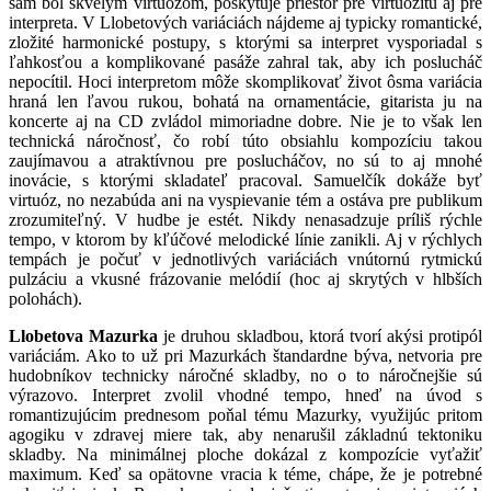
sám bol skvelým virtuózom, poskytuje priestor pre virtuozitu aj pre
interpreta. V Llobetových variáciách nájdeme aj typicky romantické,
zložité harmonické postupy, s ktorými sa interpret vysporiadal s
ľahkosťou a komplikované pasáže zahral tak, aby ich poslucháč
nepocítil. Hoci interpretom môže skomplikovať život ôsma variácia
hraná len ľavou rukou, bohatá na ornamentácie, gitarista ju na
koncerte aj na CD zvládol mimoriadne dobre. Nie je to však len
technická náročnosť, čo robí túto obsiahlu kompozíciu takou
zaujímavou a atraktívnou pre poslucháčov, no sú to aj mnohé
inovácie, s ktorými skladateľ pracoval. Samuelčík dokáže byť
virtuóz, no nezabúda ani na vyspievanie tém a ostáva pre publikum
zrozumiteľný. V hudbe je estét. Nikdy nenasadzuje príliš rýchle
tempo, v ktorom by kľúčové melodické línie zanikli. Aj v rýchlych
tempách je počuť v jednotlivých variáciách vnútornú rytmickú
pulzáciu a vkusné frázovanie melódií (hoc aj skrytých v hlbších
polohách).
Llobetova Mazurka
je druhou skladbou, ktorá tvorí akýsi protipól
variáciám. Ako to už pri Mazurkách štandardne býva, netvoria pre
hudobníkov technicky náročné skladby, no o to náročnejšie sú
výrazovo. Interpret zvolil vhodné tempo, hneď na úvod s
romantizujúcim prednesom poňal tému Mazurky, využijúc pritom
agogiku v zdravej miere tak, aby nenarušil základnú tektoniku
skladby. Na minimálnej ploche dokázal z kompozície vyťažiť
maximum. Keď sa opätovne vracia k téme, chápe, že je potrebné