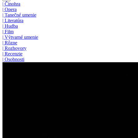
|
Činohra
|
Opera
|
Tanečné umenie
|
Literatúra
|
Hudba
|
Film
|
Výtvarné umenie
|
Rôzne
|
Rozhovory
|
Recenzie
|
Osobnosti