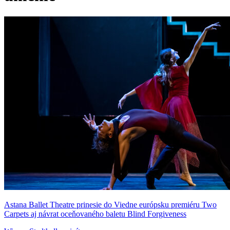
Astana Ballet Theatre prinesie do Viedne európsku premiéru Two
Carpets aj návrat oceňovaného baletu Blind Forgiveness