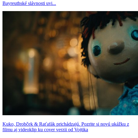
Bayreuthské slávnosti uvi...
Kuko, Drobček & Raťafák prichádzajú. Pozrite si novú ukážku z
filmu aj videoklip ku cover verzii od Vojtika