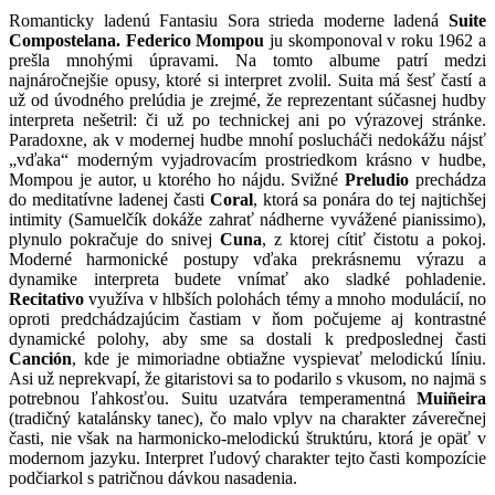
Romanticky ladenú Fantasiu Sora strieda moderne ladená
Suite
Compostelana. Federico Mompou
ju skomponoval v roku 1962 a
prešla mnohými úpravami. Na tomto albume patrí medzi
najnáročnejšie opusy, ktoré si interpret zvolil. Suita má šesť častí a
už od úvodného prelúdia je zrejmé, že reprezentant súčasnej hudby
interpreta nešetril: či už po technickej ani po výrazovej stránke.
Paradoxne, ak v modernej hudbe mnohí poslucháči nedokážu nájsť
„vďaka“ moderným vyjadrovacím prostriedkom krásno v hudbe,
Mompou je autor, u ktorého ho nájdu. Svižné
Preludio
prechádza
do meditatívne ladenej časti
Coral
, ktorá sa ponára do tej najtichšej
intimity (Samuelčík dokáže zahrať nádherne vyvážené pianissimo),
plynulo pokračuje do snivej
Cuna
, z ktorej cítiť čistotu a pokoj.
Moderné harmonické postupy vďaka prekrásnemu výrazu a
dynamike interpreta budete vnímať ako sladké pohladenie.
Recitativo
využíva v hlbších polohách témy a mnoho modulácií, no
oproti predchádzajúcim častiam v ňom počujeme aj kontrastné
dynamické polohy, aby sme sa dostali k predposlednej časti
Canción
, kde je mimoriadne obtiažne vyspievať melodickú líniu.
Asi už neprekvapí, že gitaristovi sa to podarilo s vkusom, no najmä s
potrebnou ľahkosťou. Suitu uzatvára temperamentná
Muiñeira
(tradičný katalánsky tanec), čo malo vplyv na charakter záverečnej
časti, nie však na harmonicko-melodickú štruktúru, ktorá je opäť v
modernom jazyku. Interpret ľudový charakter tejto časti kompozície
podčiarkol s patričnou dávkou nasadenia.