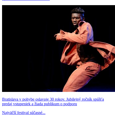
Bratislava v pohybe oslavuje 30 rokov. Jubilejný ročník spúšťa
predaj vstupeniek a žiada publikum o podporu
Najväčší festival súčasné...