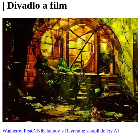
|
Divadlo a film
Wagnerov Prsteň Nibelungov v Bayreuthe vstúpil do éry AI