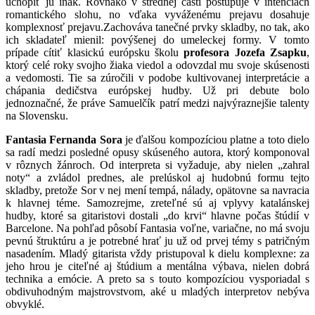
uchopiť ju inak. Rovnako v strednej časti postupuje v intenciách
romantického slohu, no vďaka vyváženému prejavu dosahuje
komplexnosť prejavu.Zachováva tanečné prvky skladby, no tak, ako
ich skladateľ mienil: povýšenej do umeleckej formy. V tomto
prípade cítiť klasickú európsku školu
profesora Jozefa Zsapku
,
ktorý celé roky svojho žiaka viedol a odovzdal mu svoje skúsenosti
a vedomosti. Tie sa zúročili v podobe kultivovanej interpretácie a
chápania dedičstva európskej hudby. Už pri debute bolo
jednoznačné, že práve Samuelčík patrí medzi najvýraznejšie talenty
na Slovensku.
Fantasia Fernanda Sora
je ďalšou kompozíciou platne a toto dielo
sa radí medzi posledné opusy skúseného autora, ktorý komponoval
v rôznych žánroch. Od interpreta si vyžaduje, aby nielen „zahral
noty“ a zvládol prednes, ale prelúskol aj hudobnú formu tejto
skladby, pretože Sor v nej mení tempá, nálady, opätovne sa navracia
k hlavnej téme. Samozrejme, zreteľné sú aj vplyvy katalánskej
hudby, ktoré sa gitaristovi dostali „do krvi“ hlavne počas štúdií v
Barcelone. Na pohľad pôsobí Fantasia voľne, variačne, no má svoju
pevnú štruktúru a je potrebné hrať ju už od prvej témy s patričným
nasadením. Mladý gitarista vždy pristupoval k dielu komplexne: za
jeho hrou je citeľné aj štúdium a mentálna výbava, nielen dobrá
technika a emócie. A preto sa s touto kompozíciou vysporiadal s
obdivuhodným majstrovstvom, aké u mladých interpretov nebýva
obvyklé.