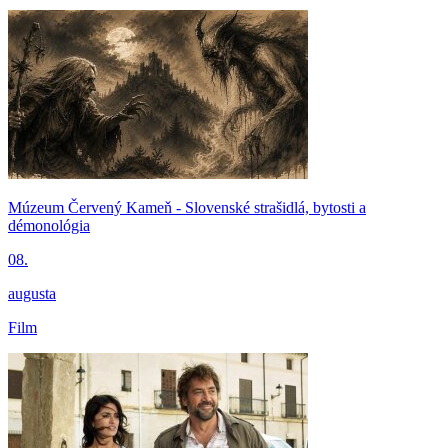
Múzeum Červený Kameň - Slovenské strašidlá, bytosti a
démonológia
08.
augusta
Film