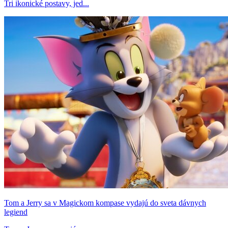
Tri ikonické postavy, jed...
Tom a Jerry sa v Magickom kompase vydajú do sveta dávnych
legiend