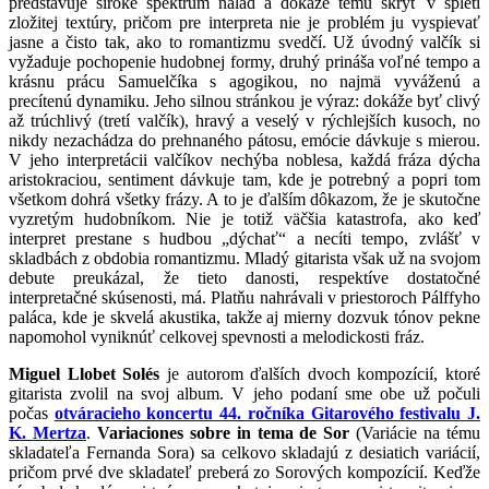
predstavuje široké spektrum nálad a dokáže tému skryť v spleti
zložitej textúry, pričom pre interpreta nie je problém ju vyspievať
jasne a čisto tak, ako to romantizmu svedčí. Už úvodný valčík si
vyžaduje pochopenie hudobnej formy, druhý prináša voľné tempo a
krásnu prácu Samuelčíka s agogikou, no najmä vyváženú a
precítenú dynamiku. Jeho silnou stránkou je výraz: dokáže byť clivý
až trúchlivý (tretí valčík), hravý a veselý v rýchlejších kusoch, no
nikdy nezachádza do prehnaného pátosu, emócie dávkuje s mierou.
V jeho interpretácii valčíkov nechýba noblesa, každá fráza dýcha
aristokraciou, sentiment dávkuje tam, kde je potrebný a popri tom
všetkom dohrá všetky frázy. A to je ďalším dôkazom, že je skutočne
vyzretým hudobníkom. Nie je totiž väčšia katastrofa, ako keď
interpret prestane s hudbou „dýchať“ a necíti tempo, zvlášť v
skladbách z obdobia romantizmu. Mladý gitarista však už na svojom
debute preukázal, že tieto danosti, respektíve dostatočné
interpretačné skúsenosti, má. Platňu nahrávali v priestoroch Pálffyho
paláca, kde je skvelá akustika, takže aj mierny dozvuk tónov pekne
napomohol vyniknúť celkovej spevnosti a melodickosti fráz.
Miguel Llobet Solés
je autorom ďalších dvoch kompozícií, ktoré
gitarista zvolil na svoj album. V jeho podaní sme obe už počuli
počas
otváracieho koncertu 44. ročníka Gitarového festivalu J.
K. Mertza
.
Variaciones sobre in tema de Sor
(Variácie na tému
skladateľa Fernanda Sora) sa celkovo skladajú z desiatich variácií,
pričom prvé dve skladateľ preberá zo Sorových kompozícií. Keďže