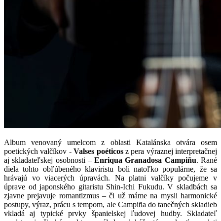
Album venovaný umelcom z oblasti Katalánska otvára osem
poetických valčíkov -
Valses poéticos
z pera výraznej interpretačnej
aj skladateľskej osobnosti –
Enriqua Granadosa Campiñu
. Rané
diela tohto obľúbeného klaviristu boli natoľko populárne, že sa
hrávajú vo viacerých úpravách. Na platni valčíky počujeme v
úprave od japonského gitaristu Shin-Ichi Fukudu. V skladbách sa
zjavne prejavuje romantizmus – či už máme na mysli harmonické
postupy, výraz, prácu s tempom, ale Campiña do tanečných skladieb
vkladá aj typické prvky španielskej ľudovej hudby. Skladateľ