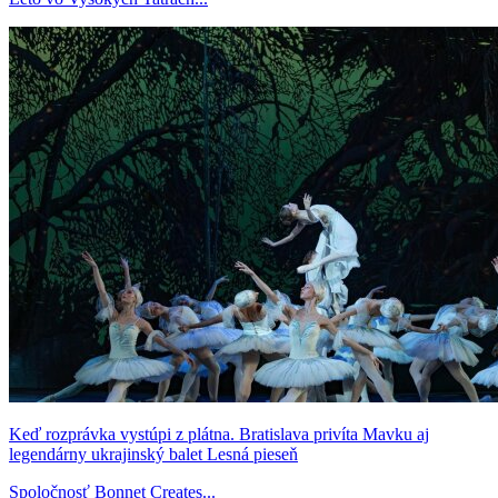
Keď rozprávka vystúpi z plátna. Bratislava privíta Mavku aj
legendárny ukrajinský balet Lesná pieseň
Spoločnosť Bonnet Creates...