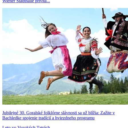
Wiener Stadthalle privíta...
Jubilejné 30. Goralské folklórne slávnosti sa už blížia: Zažite v
Bachledke spojenie tradícií a hviezdneho programu
Leto vo Vysokých Tatrách...