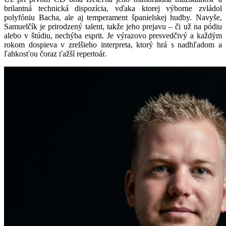
brilantná technická dispozícia, vďaka ktorej výborne zvládol
polyfóniu Bacha, ale aj temperament španielskej hudby. Navyše,
Samuelčík je prirodzený talent, takže jeho prejavu – či už na pódiu
alebo v štúdiu, nechýba esprit. Je výrazovo presvedčivý a každým
rokom dospieva v zrelšieho interpreta, ktorý hrá s nadhľadom a
ľahkosťou čoraz ťažší repertoár.