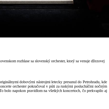
ovenskom rozhlase sa slovenský orchester, ktorý sa venuje džezovej
originálnymi dobovými nástrojmi letecky presunul do Petrohradu, kde
koncerte orchester pokračoval v púti za ruskými poslucháčmi nočným
 To bolo napokon pravidlom na všetkých koncertoch, čo prekvapilo aj