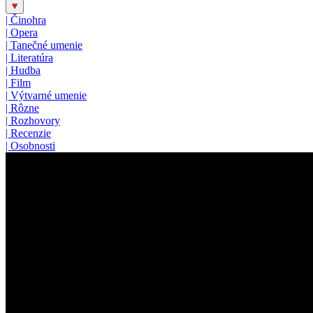
|
Činohra
|
Opera
|
Tanečné umenie
|
Literatúra
|
Hudba
|
Film
|
Výtvarné umenie
|
Rôzne
|
Rozhovory
|
Recenzie
|
Osobnosti