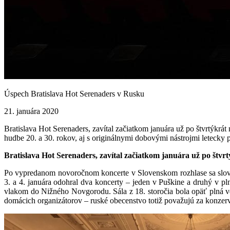
Úspech Bratislava Hot Serenaders v Rusku
21. januára 2020
Bratislava Hot Serenaders, zavítal začiatkom januára už po štvrtýkr
hudbe 20. a 30. rokov, aj s originálnymi dobovými nástrojmi letecky p
Bratislava Hot Serenaders, zavítal začiatkom januára už po štvr
Po vypredanom novoročnom koncerte v Slovenskom rozhlase sa slovens
3. a 4. januára odohral dva koncerty – jeden v Puškine a druhý v 
vlakom do Nižného Novgorodu. Sála z 18. storočia bola opäť plná vď
domácich organizátorov – ruské obecenstvo totiž považujú za konzerv