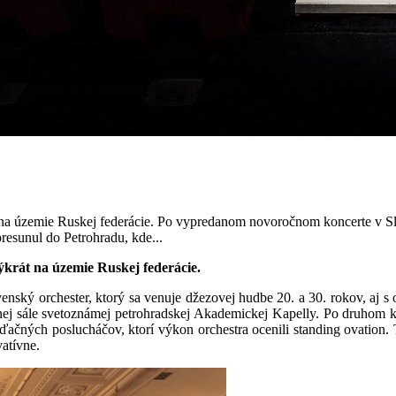
át na územie Ruskej federácie. Po vypredanom novoročnom koncerte v Sl
resunul do Petrohradu, kde...
týkrát na územie Ruskej federácie.
ký orchester, ktorý sa venuje džezovej hudbe 20. a 30. rokov, aj s 
plnej sále svetoznámej petrohradskej Akademickej Kapelly. Po druhom 
ačných poslucháčov, ktorí výkon orchestra ocenili standing ovation.
atívne.