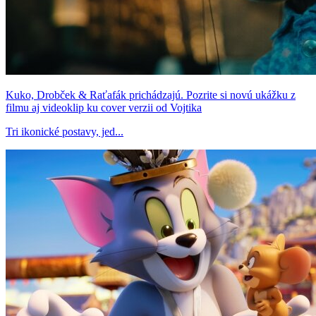
Kuko, Drobček & Raťafák prichádzajú. Pozrite si novú ukážku z
filmu aj videoklip ku cover verzii od Vojtika
Tri ikonické postavy, jed...