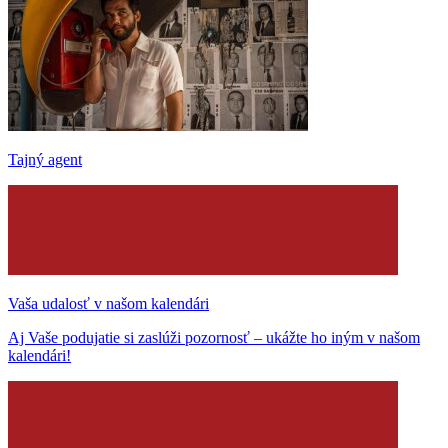
Tajný agent
Vaša udalosť v našom kalendári
Aj Vaše podujatie si zaslúži pozornosť – ukážte ho iným v našom
kalendári!