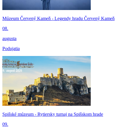
Múzeum Červený Kameň - Legendy hradu Červený Kameň
08.
augusta
Podujatia
Spišské múzeum - Rytiersky turnaj na Spišskom hrade
09.