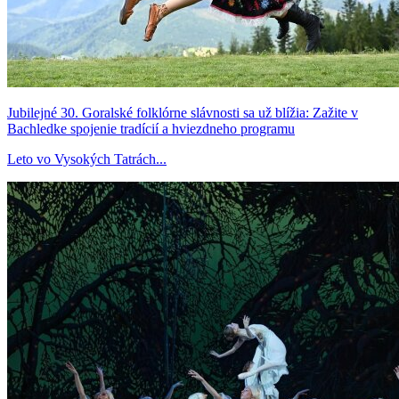
Jubilejné 30. Goralské folklórne slávnosti sa už blížia: Zažite v
Bachledke spojenie tradícií a hviezdneho programu
Leto vo Vysokých Tatrách...