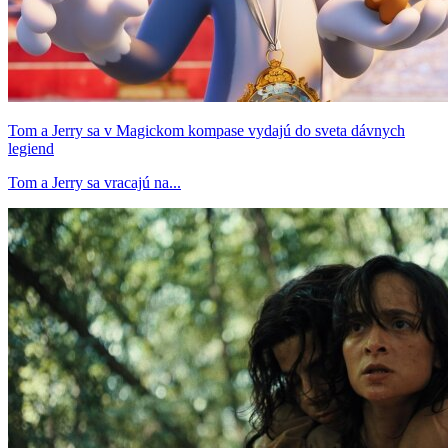
Tom a Jerry sa v Magickom kompase vydajú do sveta dávnych
legiend
Tom a Jerry sa vracajú na...