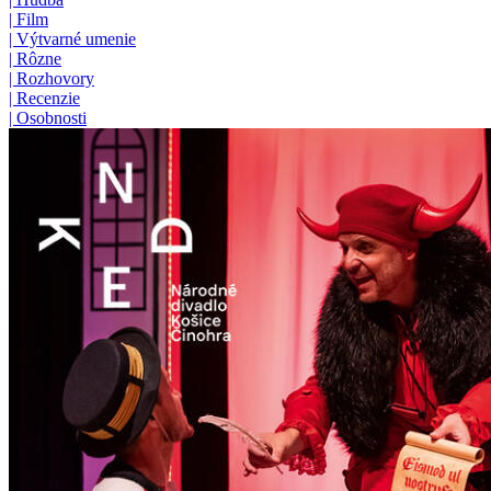
|
Film
|
Výtvarné umenie
|
Rôzne
|
Rozhovory
|
Recenzie
|
Osobnosti