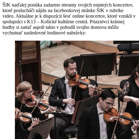
ŠfK naďalej ponúka zadarmo streamy svojich ostatných koncertov,
ktoré poslucháči nájdu na facebookovej stránke ŠfK v rubrike
video. Aktuálne je k dispozícii šesť online koncertov, ktoré vznikli v
spolupráci s K13 – Košické kultúrne centrá. Priaznivci krásnej
hudby si zatiaľ aspoň takto v pohodlí svojho domova môžu
vychutnať nasledovné hodinové nahrávky: