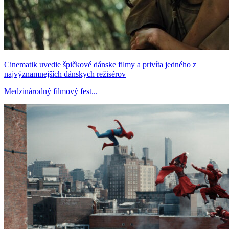
Cinematik uvedie špičkové dánske filmy a privíta jedného z
najvýznamnejších dánskych režisérov
Medzinárodný filmový fest...