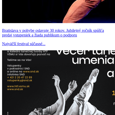
Bratislava v pohybe oslavuje 30 rokov. Jubilejný ročník spúšťa
predaj vstupeniek a žiada publikum o podporu
Najväčší festival súčasné...