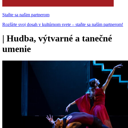
Staňte sa našim partnerom
Rozšírte svoj dosah v kultúrnom svete – staňte sa naším partnerom!
|
Hudba, výtvarné a tanečné
umenie