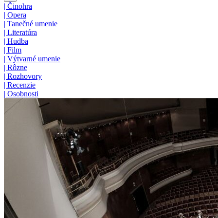
|
Činohra
|
Opera
|
Tanečné umenie
|
Literatúra
|
Hudba
|
Film
|
Výtvarné umenie
|
Rôzne
|
Rozhovory
|
Recenzie
|
Osobnosti