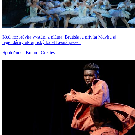
Keď rozprávka vystúpi z plátna. Bratislava privíta Mavku aj
legendárny ukrajinský balet Lesná pieseň
Spoločnosť Bonnet Creates...