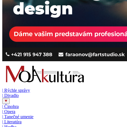
|
Rýchle správy
|
Divadlo
|
Činohra
|
Opera
|
Tanečné umenie
|
Literatúra
|
Hudba