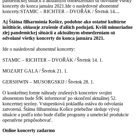
pandemickej situácii a aktuálnym obmedzeniam sú odvolané všetky
koncerty do konca januára 2021.Ide o nasledovné abonentné
koncerty:STAMIC – RICHTER – DVOŘÁK / Štvrtok 14....
Aj Štátna filharmónia Košice, podobne ako ostatné kultúrne
inštitúcie, ohlasuje zrušenie ďalších podujatí. Kvôli mimoriadne
zlej pandemickej situácii a aktuálnym obmedzeniam sú
odvolané všetky koncerty do konca januára 2021.
Ide o nasledovné abonentné koncerty:
STAMIC – RICHTER – DVOŘÁK / Štvrtok 14. 1.
MOZART GALA / Štvrtok 21. 1.
GERSHWIN – MUSORGSKIJ / Štvrtok 28. 1.
O konkrétnej forme náhrady zrušených koncertov svojim
abonentom bude ŠfK informovať po skončení aktuálnej 52.
koncertnej sezóny. Vstupenková pokladňa ostáva do odvolania
zatvorená. Štátna filharmónia Košice priebežne sleduje vývoj
situácie a podľa toho bude ďalšie programy a umelecké produkcie
operatívne prispôsobovať.
Online koncerty zadarmo