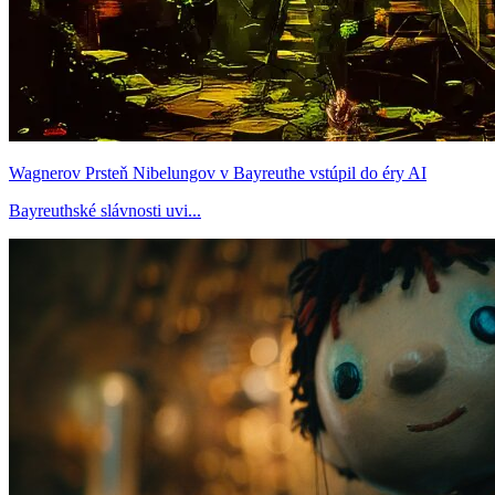
Wagnerov Prsteň Nibelungov v Bayreuthe vstúpil do éry AI
Bayreuthské slávnosti uvi...