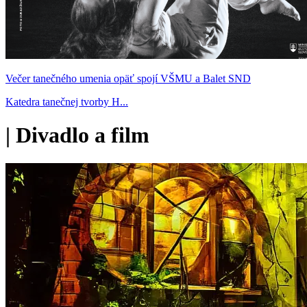
Večer tanečného umenia opäť spojí VŠMU a Balet SND
Katedra tanečnej tvorby H...
|
Divadlo a film