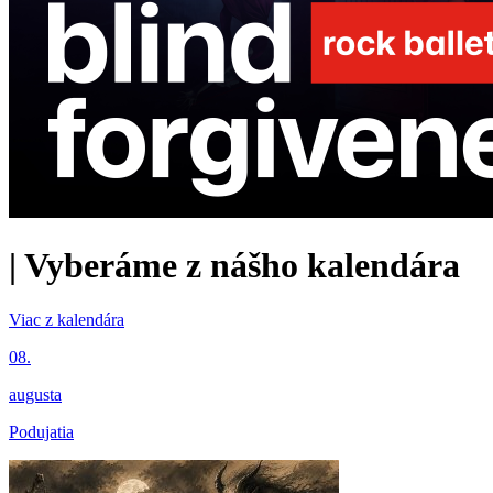
|
Vyberáme z nášho kalendára
Viac z kalendára
08.
augusta
Podujatia