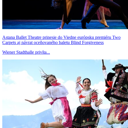
Astana Ballet Theatre prinesie do Viedne európsku premiéru Two
Carpets aj návrat oceňovaného baletu Blind Forgiveness
Wiener Stadthalle privíta...