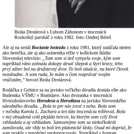
Beáta Drotárová s Ľubom Záhonom v inscenácii
Rozkošný paroháč z roku 1982. foto: Ondrej Béreš
Ale aj na seriál
Bocianie hniezdo
z roku 1981, ktorý natáčala nielen
ako herečka, ale aj ako asistentka réžie v košickom štúdiu
Slovenskej televízie:
„Tam som si tiež vytrpela svoje, kým som
napríklad ráno zohnala dokopy desať sliepok a štyri kravy, lebo
prvý záber bol na družstevný dvor. To boli situácie, na ktoré človek
nezabudne. A som rada, že mám o čom rozprávať svojim
vnúčatám,“
hovorí Beáta Drotárová.
Rodáčka z Gelnice sa na javisko veľkého divadla dostala ešte ako
študentka VŠMU v Bratislave. Ako dvoranka v inscenácii
Hviezdoslavovho
Herodesa a Herodiasa
na javisku Slovenského
národného divadla.
„Bola to pre nás zvesť z neba. Bola som
v ročníka Karola L. Zachara a ten túto inscenáciu režíroval. Bola
v nej obsadená celá plejáda hercov, ku ktorým som celý život
vzhliadala a aj vzhliadam. Samozrejme som sa niekoľkokrát
zamilovala, ale vždy to boli len platonické lásky. Osud mi doprial, že
som neskôr s mnohými spolupracovala. Napríklad s Ivanom