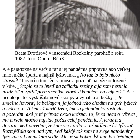
Beáta Drotárová v inscenácii Rozkošný paroháč z roku
1982. foto: Ondrej Béreš
Ale paradoxne najväčšiu ranu jej pandémia pripravila ako veľkej
milovníčke športu a najmä lyžovania.
„No tak to bolo niečo
strašné!“
hovorí o tom, že sa musela pozerať na lyže odložené
v kúte.
„Stoplo sa to hneď na začiatku sezóny a ja som nestihla
nikde ísť a využiť permanentku, ktorú si kupujem na celý rok.“
Ale
nedalo jej to, vyskúšala nové skialpy a vytiahla aj bežky.
„Je
smiešne hovoriť, že bežkujem, ja jednoducho chodím na tých lyžiach
a tvárim sa. A keď už nevládzem, tak sa jednoducho zastavím
a pozerám, aká je tá príroda okolo krásna. To, že sa nedalo lyžovať,
ma mrzelo možno najviac počas celej pandémie. A teraz ma
dorazili, keď povedali, že koncom apríla sa už môžeme ísť lyžovať.
Rozmýšľala som nad tým, veď každý rok som na svoje narodeniny
lyžovala v Lomnickom sedle. Ale už sa bojím. Ísť tam bez tréningu