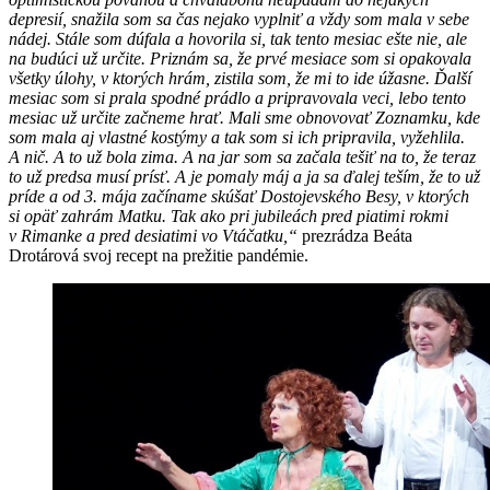
depresií, snažila som sa čas nejako vyplniť a vždy som mala v sebe
nádej. Stále som dúfala a hovorila si, tak tento mesiac ešte nie, ale
na budúci už určite. Priznám sa, že prvé mesiace som si opakovala
všetky úlohy, v ktorých hrám, zistila som, že mi to ide úžasne. Ďalší
mesiac som si prala spodné prádlo a pripravovala veci, lebo tento
mesiac už určite začneme hrať. Mali sme obnovovať Zoznamku, kde
som mala aj vlastné kostýmy a tak som si ich pripravila, vyžehlila.
A nič. A to už bola zima. A na jar som sa začala tešiť na to, že teraz
to už predsa musí prísť. A je pomaly máj a ja sa ďalej teším, že to už
príde a od 3. mája začíname skúšať Dostojevského Besy, v ktorých
si opäť zahrám Matku. Tak ako pri jubileách pred piatimi rokmi
v Rimanke a pred desiatimi vo Vtáčatku,“
prezrádza Beáta
Drotárová svoj recept na prežitie pandémie.