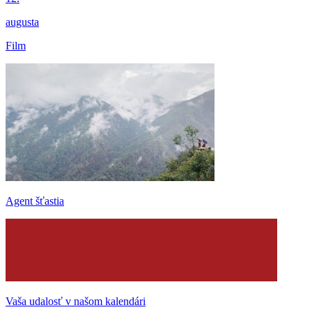
augusta
Film
Agent šťastia
Vaša udalosť v našom kalendári