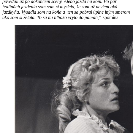
povedali až po dokončení scény. Alebo jazda na koni. Po pár
hodinách jazdenia som som si myslela, že som už neviem aká
jazdkyňa. Vysadla som na koňa a ten sa pobral úplne iným smerom
ako som si želala. To sa mi hlboko vrylo do pamäti,“
spomína.