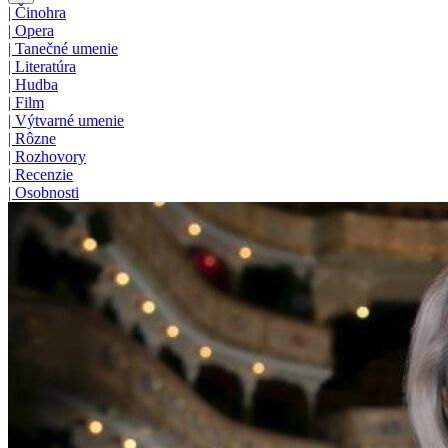
|
Činohra
|
Opera
|
Tanečné umenie
|
Literatúra
|
Hudba
|
Film
|
Výtvarné umenie
|
Rôzne
|
Rozhovory
|
Recenzie
|
Osobnosti