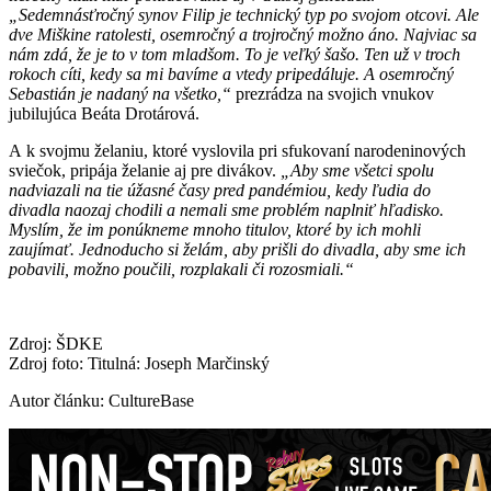
„Sedemnásťročný synov Filip je technický typ po svojom otcovi. Ale
dve Miškine ratolesti, osemročný a trojročný možno áno. Najviac sa
nám zdá, že je to v tom mladšom. To je veľký šašo. Ten už v troch
rokoch cíti, kedy sa mi bavíme a vtedy pripedáluje. A osemročný
Sebastián je nadaný na všetko,“
prezrádza na svojich vnukov
jubilujúca Beáta Drotárová.
A k svojmu želaniu, ktoré vyslovila pri sfukovaní narodeninových
sviečok, pripája želanie aj pre divákov.
„Aby sme všetci spolu
nadviazali na tie úžasné časy pred pandémiou, kedy ľudia do
divadla naozaj chodili a nemali sme problém naplniť hľadisko.
Myslím, že im ponúkneme mnoho titulov, ktoré by ich mohli
zaujímať. Jednoducho si želám, aby prišli do divadla, aby sme ich
pobavili, možno poučili, rozplakali či rozosmiali.“
Zdroj: ŠDKE
Zdroj foto: Titulná: Joseph Marčinský
Autor článku: CultureBase