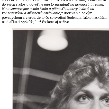
do iných svetov a dovoľuje min to zabudnúť na neradostnú realitu.
No a samozrejme ostala škola a pätnásťhodinový úväzok na
konzervatóriu a dištančné vyučovanie,“
dodáva s hlbokým
povzdychom a vierou, že to čo so svojimi študentmi ťažko naskúšali
na diaľku si vyskúšajú už čoskoro aj naživo.