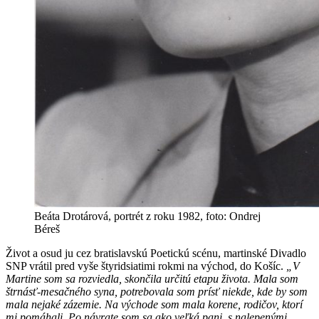
Beáta Drotárová, portrét z roku 1982, foto: Ondrej
Béreš
Život a osud ju cez bratislavskú Poetickú scénu, martinské Divadlo
SNP vrátil pred vyše štyridsiatimi rokmi na východ, do Košíc.
„V
Martine som sa rozviedla, skončila určitú etapu života. Mala som
štrnásť-mesačného syna, potrebovala som prísť niekde, kde by som
mala nejaké zázemie. Na východe som mala korene, rodičov, ktorí
mi pomáhali. Po návrate som sa ako veľká pani, s nalepenými