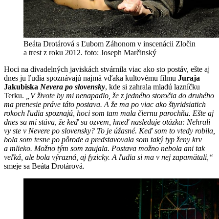
Beáta Drotárová s Ľubom Záhonom v inscenácii Zločin
a trest z roku 2012. foto: Joseph Marčinský
Hoci na divadelných javiskách stvárnila viac ako sto postáv, ešte aj
dnes ju ľudia spoznávajú najmä vďaka kultovému filmu
Juraja
Jakubiska
Nevera po slovensky
, kde si zahrala mladú lazníčku
Terku.
„V živote by mi nenapadlo, že z jedného storočia do druhého
ma prenesie práve táto postava. A že ma po viac ako štyridsiatich
rokoch ľudia spoznajú, hoci som tam mala čiernu parochňu. Ešte aj
dnes sa mi stáva, že keď sa ozvem, hneď nasleduje otázka: Nehrali
vy ste v Nevere po slovensky? To je úžasné. Keď som to vtedy robila,
bola som tesne po pôrode a predstavovala som taký typ ženy krv
a mlieko. Možno tým som zaujala. Postava možno nebola ani tak
veľká, ale bola výrazná, aj fyzicky. A ľudia si ma v nej zapamätali,“
smeje sa Beáta Drotárová.