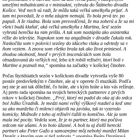
umelými mihalnicami a v minisukni, vybrala do Štátneho divadla
Košice. Veď nech sú radi, že môžu takú veľkú umelkyňu prijať. A
tam mi povedali, že o mňa záujem nemajú. To bola prvá tzv. po
papuli. A že riadna. Bola som presvedčená, že ma zoberú a že sa mi
všetci budú klaňať, aká veľká umelkyňa z Martina, šesť sezón
vyhratá herečka ku nim prišla. A tak som nastúpila ako asistentka
réžie do televízie. Napokon som na angažmán v divadle čakala rok.
Naskočila som v polovici sezóny do idúceho vlaku a odvtedy sa v
ňom veziem. A znova som všetko brala tak ako život priniesol. A
zhodou okolností, hneď v prvých inscenáciách som bola
obsadzovaná do veľkých rol, lebo ich robili režiséri, ktorí boli v
Martine a poznali ma,“
spomína na začiatky v košickej činohre.
Počas štyridsiatich sezón v košickom divadle vytvorila vyše 80
postáv predovšetkým v činohre, ale aj v operete či muzikáli. Podľa
nej nie je ani tak dôležité, čo hráte, ale s kým hráte a kto vás režíruje.
Aj preto rada spomína na svojich hereckých partnerov z prvých
rokov v košickej činohre.
„Prvý, ktorý mi padol do oka aj do srdca
bol Jožko Úradník. Je medzi nami veľký výškový rozdiel a keď sme
sa ako manželia či milenci objavili na javisku, tak to vyzeralo
komicky. Možnože z toho aj režiséri ťažili to komično. Ale ja som
mala iné pocity. Vedela som, že je to partner, ktorý ma počúva
srdcom nie ušami. A to bolo úžasné. A boli tu aj ďalší hereckí
partneri ako Peter Gažo a samozrejme môj nebohý manžel Milan
Drotár, s ktorým som si tiež zahrala,“
spomína Beáta Drotárová.