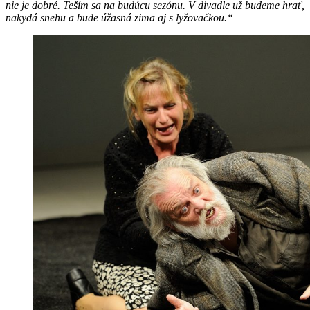
nie je dobré. Teším sa na budúcu sezónu. V divadle už budeme hrať,
nakydá snehu a bude úžasná zima aj s lyžovačkou.“