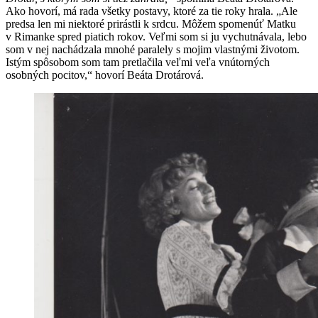
Ako hovorí, má rada všetky postavy, ktoré za tie roky hrala. „Ale
predsa len mi niektoré prirástli k srdcu. Môžem spomenúť Matku
v Rimanke spred piatich rokov. Veľmi som si ju vychutnávala, lebo
som v nej nachádzala mnohé paralely s mojim vlastnými životom.
Istým spôsobom som tam pretlačila veľmi veľa vnútorných
osobných pocitov,“ hovorí Beáta Drotárová.