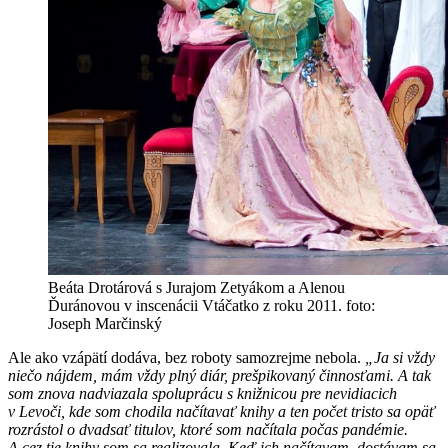
Beáta Drotárová s Jurajom Zetyákom a Alenou
Ďuránovou v inscenácii Vtáčatko z roku 2011. foto:
Joseph Marčinský
Ale ako vzápätí dodáva, bez roboty samozrejme nebola.
„Ja si vždy
niečo nájdem, mám vždy plný diár, prešpikovaný činnosťami. A tak
som znova nadviazala spoluprácu s knižnicou pre nevidiacich
v Levoči, kde som chodila načítavať knihy a ten počet tristo sa opäť
rozrástol o dvadsať titulov, ktoré som načítala počas pandémie.
A cez tie knihy som sa realizovala. Keď ich načítavam, dostávam sa