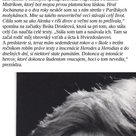
Mistríkom, ktorý bol mojou prvou platonickou láskou. Hral
Jochanana a o dva roky neskôr som sa s ním stretla v Parížskych
mohykánoch. Mne sa takéto neuveriteľné veci stávajú celý život.
Cítila som sa ako Alenka v ríši divov a veľmi som to prežívala,“
spomína na začiatky Beáta Drotárová, ktorá sa pri tom, ako stála
celý čas naučila celé texty. „Stála som tam a nasávala ich. Tam sa
začal rodiť môj obrovský vzťah a úcta k Hviezdoslavovi.
A
predstavte
si,
teraz mám sedemdesiat rokov a v škole s tretím
ročníkom robím práve texty z inscenácie Herodes a Herodias a do
dnešných dní, si niektoré state pamätám. Dokonca aj intonácie
hercov, ktoré dokonca študentom vnucujem, hoci o tom nevedia,“
prezrádza.