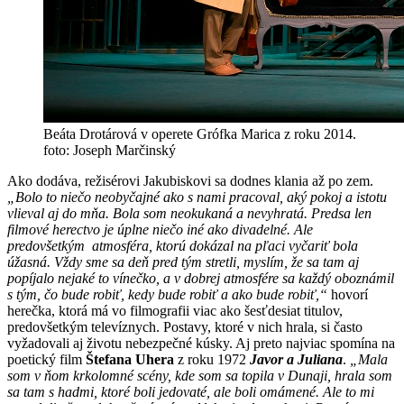
Beáta Drotárová v operete Grófka Marica z roku 2014.
foto: Joseph Marčinský
Ako dodáva, režisérovi Jakubiskovi sa dodnes klania až po zem.
„Bolo to niečo neobyčajné ako s nami pracoval, aký pokoj a istotu
vlieval aj do mňa. Bola som neokukaná a nevyhratá. Predsa len
filmové herectvo je úplne niečo iné ako divadelné. Ale
predovšetkým atmosféra, ktorú dokázal na pľaci vyčariť bola
úžasná. Vždy sme sa deň pred tým stretli, myslím, že sa tam aj
popíjalo nejaké to vínečko, a v dobrej atmosfére sa každý oboznámil
s tým, čo bude robiť, kedy bude robiť a ako bude robiť,“
hovorí
herečka, ktorá má vo filmografii viac ako šesťdesiat titulov,
predovšetkým televíznych. Postavy, ktoré v nich hrala, si často
vyžadovali aj životu nebezpečné kúsky. Aj preto najviac spomína na
poetický film
Štefana Uhera
z roku 1972
Javor a Juliana
.
„Mala
som v ňom krkolomné scény, kde som sa topila v Dunaji, hrala som
sa tam s hadmi, ktoré boli jedovaté, ale boli omámené. Ale to mi