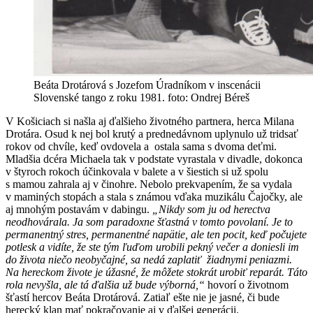
Beáta Drotárová s Jozefom Úradníkom v inscenácii
Slovenské tango z roku 1981. foto: Ondrej Béreš
V Košiciach si našla aj ďalšieho životného partnera, herca Milana
Drotára. Osud k nej bol krutý a prednedávnom uplynulo už tridsať
rokov od chvíle, keď ovdovela a ostala sama s dvoma deťmi.
Mladšia dcéra Michaela tak v podstate vyrastala v divadle, dokonca
v štyroch rokoch účinkovala v balete a v šiestich si už spolu
s mamou zahrala aj v činohre. Nebolo prekvapením, že sa vydala
v maminých stopách a stala s známou vďaka muzikálu Čajočky, ale
aj mnohým postavám v dabingu.
„Nikdy som ju od herectva
neodhovárala. Ja som paradoxne šťastná v tomto povolaní. Je to
permanentný stres, permanentné napätie, ale ten pocit, keď počujete
potlesk a vidíte, že ste tým ľuďom urobili pekný večer a doniesli im
do života niečo neobyčajné, sa nedá zaplatiť žiadnymi peniazmi.
Na hereckom živote je úžasné, že môžete stokrát urobiť reparát. Táto
rola nevyšla, ale tá ďalšia už bude výborná,“
hovorí o životnom
šťastí hercov Beáta Drotárová. Zatiaľ ešte nie je jasné, či bude
herecký klan mať pokračovanie aj v ďalšej generácii.