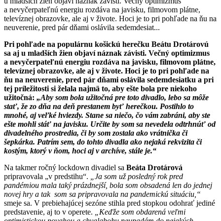
u mladších žien objaví náznak závisti. Večný optimizmus
a nevyčerpateľnú energiu rozdáva na javisku, filmovom plátne,
televíznej obrazovke, ale aj v živote. Hoci je to pri pohľade na ňu na
neuverenie, pred pár dňami oslávila sedemdesiat...
Pri pohľade na populárnu košickú herečku Beátu Drotárovú
sa aj u mladších žien objaví náznak závisti. Večný optimizmus
a nevyčerpateľnú energiu rozdáva na javisku, filmovom plátne,
televíznej obrazovke, ale aj v živote. Hoci je to pri pohľade na
ňu na neuverenie, pred pár dňami oslávila sedemdesiatku a pri
tej príležitosti si želala najmä to, aby ešte bola pre niekoho
užitočná:
„Aby som bola užitočná pre toto divadlo, lebo sa môže
stať, že zo dňa na deň prestanem byť herečkou. Postihlo to
mnohé, aj veľké hviezdy. Stane sa niečo, čo vám zabráni, aby ste
ešte mohli stáť na javisku. Určite by som sa nevedela odtrhnúť od
divadelného prostredia, či by som zostala ako vrátnička či
šepkárka. Patrím sem, do tohto divadla ako nejaká rekvizita či
kostým, ktorý v ňom, hoci aj v archíve, stále je.“
Na takmer ročný lockdown divadiel sa
Beáta Drotárová
pripravovala „v predstihu“.
„Ja som už posledný rok pred
pandémiou mala taký prázdnejší, bola som obsadená len do jednej
novej hry a tak som sa pripravovala na pandemickú situáciu,“
smeje sa. V prebiehajúcej sezóne stihla pred stopkou odohrať jediné
predstavenie, aj to v operete.
„Keďže som obdarená veľmi
optimistickou povahou a chvalabohu neupadám do nejakých