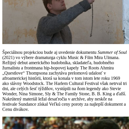
Špeciálnou projekciou bude aj uvedenie dokumentu
Summer of Soul
(2021) vo výbere dramaturga cyklu Music & Film Mira Ulmana.
Režijný debut amerického hudobníka, skladateľa, hudobného
žurnalistu a frontmana hip-hopovej kapely The Roots Ahmira
„Questlove“ Thompsona zachytáva prelomovú udalosť v
afroamerickej histórii, ktorá sa konala v tom istom lete roku 1969
ako slávny Woodstock. The Harlem Cultural Festival však netrval tri
dni, ale celých šesť týždňov, vystúpili na ňom legendy ako Stevie
Wonder, Nina Simone, Sly & The Family Stone, B. B. King a ďalší.
Nakrútený materiál ležal desaťročia v archíve, aby neskôr na
festivale Sundance získal Veľkú ceny poroty za najlepší dokument a
Cenu divákov.