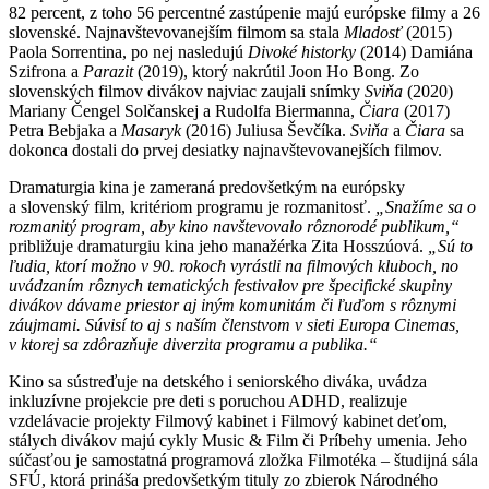
82 percent, z toho 56 percentné zastúpenie majú európske filmy a 26
slovenské. Najnavštevovanejším filmom sa stala
Mladosť
(2015)
Paola Sorrentina, po nej nasledujú
Divoké historky
(2014) Damiána
Szifrona a
Parazit
(2019), ktorý nakrútil Joon Ho Bong. Zo
slovenských filmov divákov najviac zaujali snímky
Sviňa
(2020)
Mariany Čengel Solčanskej a Rudolfa Biermanna,
Čiara
(2017)
Petra Bebjaka a
Masaryk
(2016) Juliusa Ševčíka.
Sviňa
a
Čiara
sa
dokonca dostali do prvej desiatky najnavštevovanejších filmov.
Dramaturgia kina je zameraná predovšetkým na európsky
a slovenský film, kritériom programu je rozmanitosť.
„Snažíme sa o
rozmanitý program, aby kino navštevovalo rôznorodé publikum,“
približuje dramaturgiu kina jeho manažérka Zita Hosszúová.
„Sú to
ľudia, ktorí možno v 90. rokoch vyrástli na filmových kluboch, no
uvádzaním rôznych tematických festivalov pre špecifické skupiny
divákov dávame priestor aj iným komunitám či ľuďom s rôznymi
záujmami. Súvisí to aj s naším členstvom v sieti Europa Cinemas,
v ktorej sa zdôrazňuje diverzita programu a publika.“
Kino sa sústreďuje na detského i seniorského diváka, uvádza
inkluzívne projekcie pre deti s poruchou ADHD, realizuje
vzdelávacie projekty Filmový kabinet i Filmový kabinet deťom,
stálych divákov majú cykly Music & Film či Príbehy umenia. Jeho
súčasťou je samostatná programová zložka Filmotéka – študijná sála
SFÚ, ktorá prináša predovšetkým tituly zo zbierok Národného