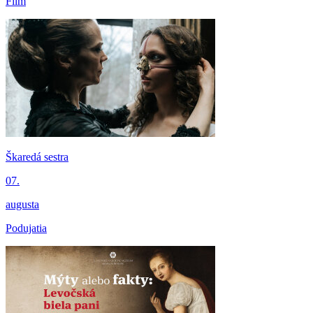
Film
Škaredá sestra
07.
augusta
Podujatia