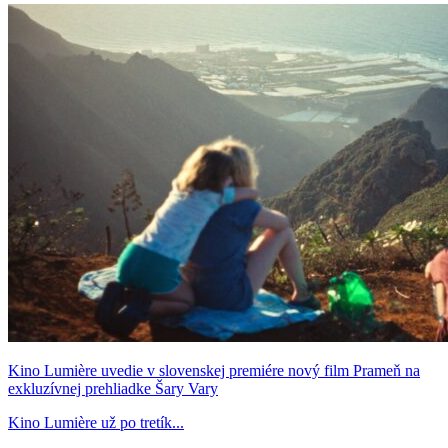
Kino Lumière uvedie v slovenskej premiére nový film Prameň na
exkluzívnej prehliadke Šary Vary
Kino Lumière už po tretík...