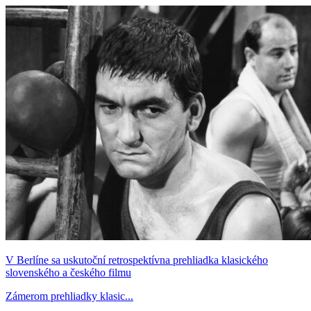
V Berlíne sa uskutoční retrospektívna prehliadka klasického
slovenského a českého filmu
Zámerom prehliadky klasic...