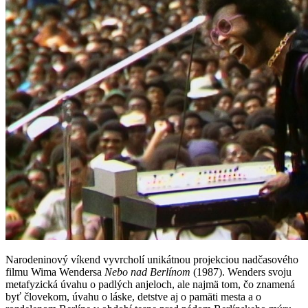
Narodeninový víkend vyvrcholí unikátnou projekciou nadčasového
filmu Wima Wendersa
Nebo nad Berlínom
(1987). Wenders svoju
metafyzická úvahu o padlých anjeloch, ale najmä tom, čo znamená
byť človekom, úvahu o láske, detstve aj o pamäti mesta a o