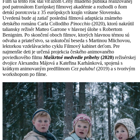
Film sa tento rok stal víťazom Ceny mladého publika realizovanej
pod patronátom Európskej filmovej akadémie a rozhodli o ňom
detskí porotcovia z 35 európskych krajín vrátane Slovenska.
Uvedená bude aj zatiaľ posledná filmová adaptácia známeho
detského románu Carla Collodiho
Pinocchio
(2020), ktorú nakrútil
taliansky režisér Matteo Garrone v hlavnej úlohe s Robertom
Benignim. Po skončení oboch filmov, ktorých hlavnou témou sú
odvaha a priateľstvo, sa uskutoční beseda s Martinou Mlichovou,
lektorkou vzdelávacieho cyklu Filmový kabinet deťom. Pre
najmenšie deti je určená projekcia českého animovaného
poviedkového filmu
Maškrtné medvedie príbehy
(2020)
režisérskej
dvojice Alexandra Májová a Kateřina Karhánková, spojená s
krátkym animovaným predfilmom
Cez palubu!
(2019) a s tvorivým
workshopom po filme.