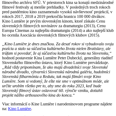
filmového archívu SFÚ. V priestoroch kina sa konajú medzinárodné
filmové festivaly aj menšie prehliadky. V posledných troch rokoch
pred pandémiou kino zaznamenalo vysokú návštevnosť projekcií, v
rokoch 2017, 2018 a 2019 prekročila hranicu 100 000 divákov.
Kino Lumière je prvým slovenským kinom, ktoré získalo Cenu
slovenských filmových novinárov za dramaturgiu (2013), Cenu
Europa Cinemas za najlepšiu dramaturgiu (2014) a ako najlepší klub
ho ocenila Asociácia slovenských filmových klubov (2015).
„Kino Lumière je dnes značkou. Za desať rokov si vybudovalo svoju
pozíciu a stalo sa súčasťou kultúrneho života nielen Bratislavy, ale
trúfam si povedať, že aj súčasťou kultúrneho života na Slovensku,“
hodnotí postavenie Kina Lumière Peter Dubecký, generálny riaditeľ
Slovenského filmového ústavu, ktorý Kino Lumière prevádzkuje.
„Rád vždy pripomínam, že ako majú divadelníci svoje Slovenské
národné divadlo, výtvarníci Slovenskú národnú galériu, hudobníci
Slovenskú filharmóniu a Redutu, tak majú filmári svoje Kino
Lumière. Som si vedomý, že ešte nie sme v optimálnom móde, ale
určite urobím všetko pre to, aby sme do roku 2023, keď bude
Slovenský filmový ústav oslavovať 60. výročie vzniku, dotiahli
projekt nášho arthousového kina do konca.“
Viac informácií o Kine Lumière i narodeninovom programe nájdete
na:
Kino Lumière
.