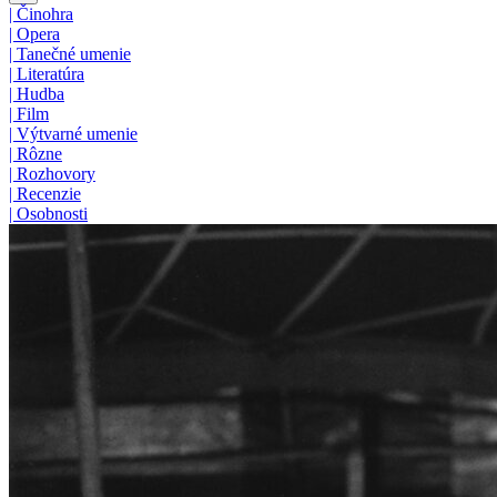
|
Činohra
|
Opera
|
Tanečné umenie
|
Literatúra
|
Hudba
|
Film
|
Výtvarné umenie
|
Rôzne
|
Rozhovory
|
Recenzie
|
Osobnosti