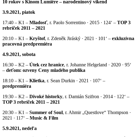
10 rokov s Kinom Lumière – narodeninový víkend
3.9.2021
, piatok
17:40 – K1 –
Mladosť
, r. Paolo Sorrentino · 2015 · 124‘ –
TOP 3
rebríček 2011 – 2021
20:10 – K1 –
Kryštof
, r. Zdeněk Jiráský · 2021 · 101‘ –
exkluzívna
pracovná predpremiéra
4.9.2021
, sobota
16:30 – K2 –
Útek cez hranice
, r. Johanne Helgeland · 2020 · 95‘
–
deťom: ozveny Ceny mladého publika
18:10 – K1 –
Klietka
, r. Sean Durkin · 2021 · 107‘ –
predpremiéra
19:30 – K2 –
Divoké historky
, r. Damián Szifron · 2014 · 122‘ –
TOP 3 rebríček 2011 – 2021
20:30 – K1 –
Summer of Soul
, r. Ahmir „Questlove“ Thompson ·
2021 · 117‘ –
Music & Film
5.9.2021
, nedeľa