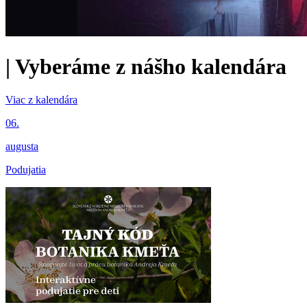
|
Vyberáme z nášho kalendára
Viac z kalendára
06.
augusta
Podujatia