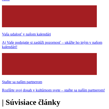
Vaša udalosť v našom kalendári
Aj Vaše podujatie si zaslúži pozornosť – ukážte ho iným v našom
kalendári!
Staňte sa našim partnerom
Rozšírte svoj dosah v kultúrnom svete – staňte sa naším partnerom!
|
Súvisiace články