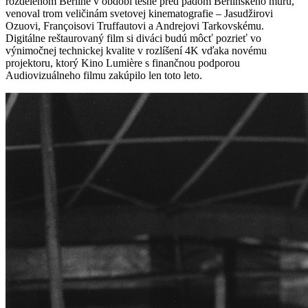
rozdelenom Berlíne v období tesne pred pádom Berlínskeho múru,
venoval trom veličinám svetovej kinematografie – Jasudžirovi
Ozuovi, Françoisovi Truffautovi a Andrejovi Tarkovskému.
Digitálne reštaurovaný film si diváci budú môcť pozrieť vo
výnimočnej technickej kvalite v rozlíšení 4K vďaka novému
projektoru, ktorý Kino Lumière s finančnou podporou
Audiovizuálneho filmu zakúpilo len toto leto.