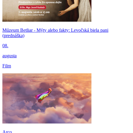
Múzeum Betliar - Mýty alebo fakty: Levočská biela pani
(prednáška)
08.
augusta
Film
Arco