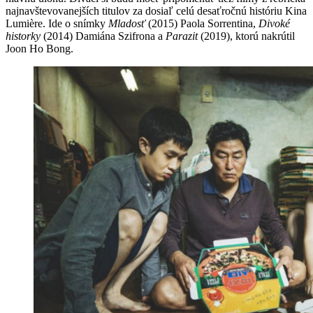
najnavštevovanejších titulov za dosiaľ celú desaťročnú históriu Kina
Lumière. Ide o snímky
Mladosť
(2015) Paola Sorrentina,
Divoké
historky
(2014) Damiána Szifrona a
Parazit
(2019), ktorú nakrútil
Joon Ho Bong.