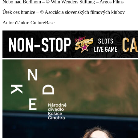
Nebo nad Berlínom – © Wim Wenders Stiftung – Argos Films
Útek cez hranice – © Asociácia slovenských filmových klubov
Autor článku: CultureBase