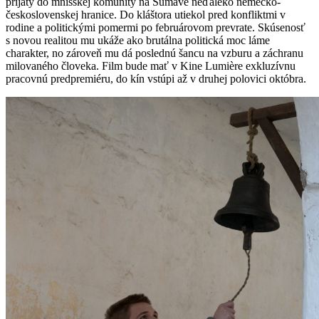
prijatý do mníšskej komunity na Šumave neďaleko nemecko-
československej hranice. Do kláštora utiekol pred konfliktmi v
rodine a politickými pomermi po februárovom prevrate. Skúsenosť
s novou realitou mu ukáže ako brutálna politická moc láme
charakter, no zároveň mu dá poslednú šancu na vzburu a záchranu
milovaného človeka. Film bude mať v Kine Lumière exkluzívnu
pracovnú predpremiéru, do kín vstúpi až v druhej polovici októbra.