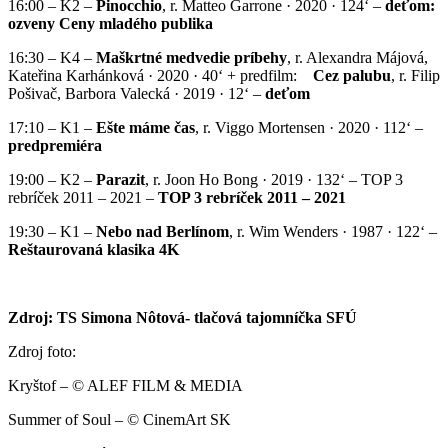
16:00 – K2 –
Pinocchio
, r. Matteo Garrone · 2020 · 124‘ –
deťom:
ozveny Ceny mladého publika
16:30 – K4 –
Maškrtné medvedie príbehy
, r. Alexandra Májová,
Kateřina Karhánková · 2020 · 40‘ + predfilm:
Cez palubu
, r. Filip
Pošivač, Barbora Valecká · 2019 · 12‘ –
deťom
17:10 – K1 –
Ešte máme čas
, r. Viggo Mortensen · 2020 · 112‘ –
predpremiéra
19:00 – K2 –
Parazit
, r. Joon Ho Bong · 2019 · 132‘ – TOP 3
rebríček 2011 – 2021 –
TOP 3 rebríček 2011 – 2021
19:30 – K1 –
Nebo nad Berlínom
, r. Wim Wenders · 1987 · 122‘ –
Reštaurovaná klasika 4K
Zdroj: TS Simona Nôtová- tlačová tajomníčka SFÚ
Zdroj foto:
Kryštof – © ALEF FILM & MEDIA
Summer of Soul – © CinemArt SK