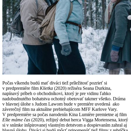
Počas víkendu budú mať diváci tiež príležitosť pozrieť si
v predpremiére film
Klietka
(2020) režiséra Seana Durkina,
napínavý príbeh o obchodníkovi, ktorý je pre vidinu ľahko
nadobudnutého bohatstva ochotný obetovať takmer všetko. Dráma
v hlavnej úlohe s Judom Lawom bude v premiére uvedená ako
záverečný film na aktuálne prebiehajúcom MFF Karlove Vary.
V predpremiére sa počas narodenín Kina Lumière premietne aj film
Ešte máme čas
(2020), režijný debut herca Vigga Mortensena, ktorý
si v snímke inšpirovanej vlastným detstvom a dospievaním zahral aj
hlavnú úlohu. Diváci si budú môcť pripomenúť tiež filmy z rebríčka