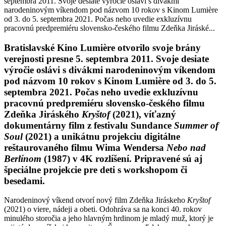
septembra 2011. Svoje desiate výročie oslávi s divákmi
narodeninovým víkendom pod názvom 10 rokov s Kinom Lumière
od 3. do 5. septembra 2021. Počas neho uvedie exkluzívnu
pracovnú predpremiéru slovensko-českého filmu Zdeňka Jiráské...
Bratislavské Kino Lumi
è
re otvorilo svoje brány
verejnosti presne 5. septembra 2011. Svoje desiate
výročie oslávi s divákmi narodeninovým víkendom
pod názvom 10 rokov s Kinom Lumi
è
re od 3. do 5.
septembra 2021. Počas neho uvedie exkluzívnu
pracovnú predpremiéru slovensko-českého filmu
Zdeňka Jiráského
Kryštof
(2021), víťazný
dokumentárny film z festivalu Sundance
Summer of
Soul
(2021) a unikátnu projekciu digitálne
reštaurovaného filmu Wima Wendersa
Nebo nad
Berlínom
(1987) v 4K rozlíšení. Pripravené sú aj
špeciálne projekcie pre deti s workshopom či
besedami.
Narodeninový víkend otvorí nový film Zdeňka Jiráskeho
Kryštof
(2021) o viere, nádeji a obeti. Odohráva sa na konci 40. rokov
minulého storočia a jeho hlavným hrdinom je mladý muž, ktorý je