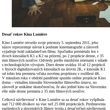
Desať rokov Kina Lumière
Kino Lumière otvorilo svoje priestory 5. septembra 2011, jeho
názov reprezentuje návrat k podstate kinematografie a zároveň
vyjadruje hold zakladateľom filmu. Spočiatku premietalo len v
dvoch kinosálach K1 a K2 na prízemí, po 2 projekcie denne, z 35
mm filmových nosičov. Odvtedy prešlo mnohými zmenami v súlade
s technologickým vývojom. Dnes denne uvádza 10 až 12 projekcií
v štyroch digitalizovaných kinosálach na úrovni 2K, v kinosále K1
od tohto leta premieta vďaka novému projektoru v rozlíšení 4K.
V minulom roku v období pandémie spustilo online projekcie Kino
doma – virtuálnu kinosálu Slovenského filmového ústavu, no
zároveň je unikátne skutočnosťou, že ako jediné kino na Slovensku
ešte stále denne premieta z 35 mm filmových nosičov.
Celková návštevnosť v Kine Lumière sa za desať rokov vyšplhala
nad 712 000 divákov na viac než 25 000 projekciách. Predstavenia
európskych a slovenských filmov tvoria z desaťročnej návštevnosti