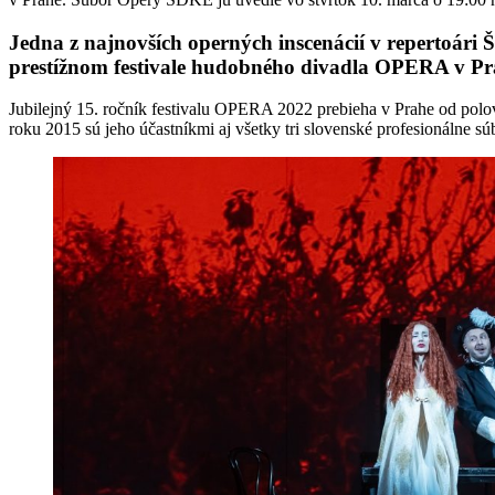
Jedna z najnovších operných inscenácií v repertoári
prestížnom festivale hudobného divadla OPERA v Pra
Jubilejný 15. ročník festivalu OPERA 2022 prebieha v Prahe od polo
roku 2015 sú jeho účastníkmi aj všetky tri slovenské profesionálne sú