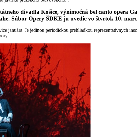
 Štátneho divadla Košice, výnimočná bel canto opera G
he. Súbor Opery ŠDKE ju uvedie vo štvrtok 10. marca
vice januára. Je jedinou periodickou prehliadkou reprezentatívnych in
bory.