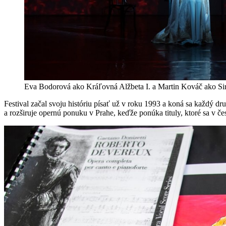
Eva Bodorová ako Kráľovná Alžbeta I. a Martin Kováč ako Sir 
Festival začal svoju históriu písať už v roku 1993 a koná sa každý d
a rozširuje opernú ponuku v Prahe, keďže ponúka tituly, ktoré sa v č