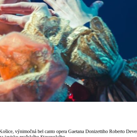
la Košice, výnimočná bel canto opera Gaetana Donizettiho Roberto Dev
a javisku pražského Stavovského...