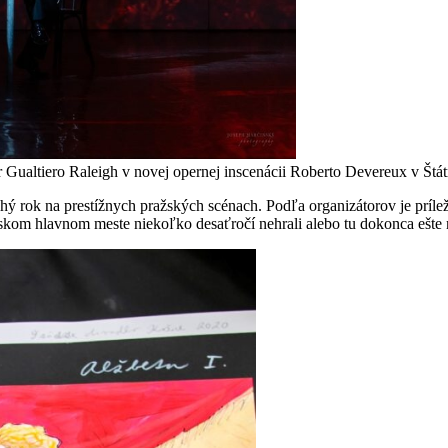
Gualtiero Raleigh v novej opernej inscenácii Roberto Devereux v Štá
ruhý rok na prestížnych pražských scénach. Podľa organizátorov je prí
eskom hlavnom meste niekoľko desaťročí nehrali alebo tu dokonca ešte 