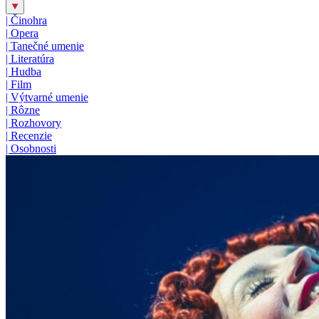
|
Činohra
|
Opera
|
Tanečné umenie
|
Literatúra
|
Hudba
|
Film
|
Výtvarné umenie
|
Rôzne
|
Rozhovory
|
Recenzie
|
Osobnosti