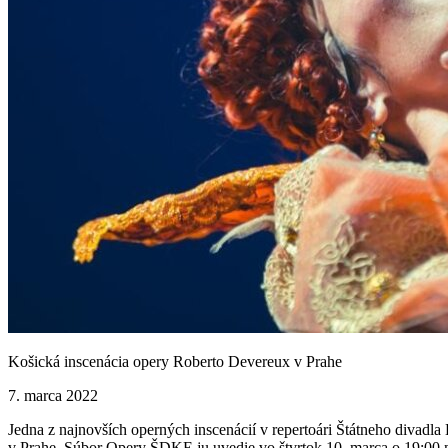
Košická inscenácia opery Roberto Devereux v Prahe
7. marca 2022
Jedna z najnovších operných inscenácií v repertoári Štátneho divad
v Prahe. Súbor Opery ŠDKE ju uvedie vo štvrtok 10. marca o 19:00 n